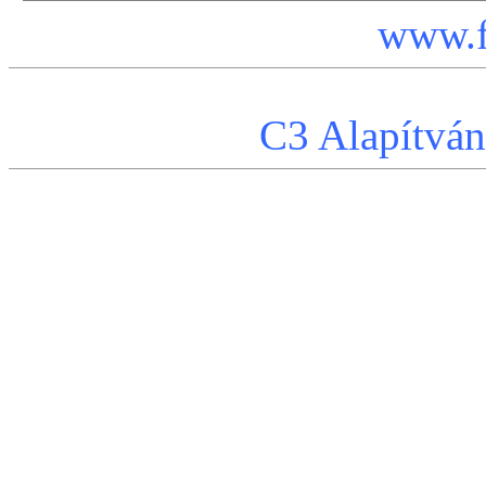
www.f
C3 Alapítvá