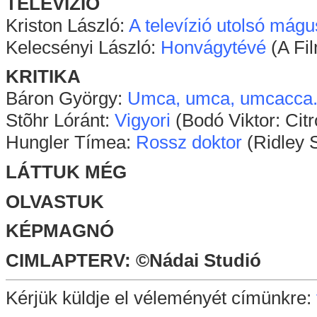
TELEVÍZIÓ
Kriston László:
A televízió utolsó mág
Kelecsényi László:
Honvágytévé
(A Fi
KRITIKA
Báron György:
Umca, umca, umcacca.
Stõhr Lóránt:
Vigyori
(Bodó Viktor: Citr
Hungler Tímea:
Rossz doktor
(Ridley S
LÁTTUK MÉG
OLVASTUK
KÉPMAGNÓ
CIMLAPTERV: ©Nádai Studió
Kérjük küldje el véleményét címünkre: