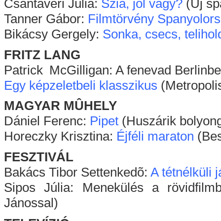
Csantavéri Júlia:
Szia, jól vagy?
(Új sp
Tanner Gábor:
Filmtörvény Spanyolor
Bikácsy Gergely:
Sonka, csecs, telihol
FRITZ LANG
Patrick
x
McGilligan: A fenevad Berlinben
Egy képzeletbeli klasszikus
(Metropolis
MAGYAR MÛHELY
Dániel Ferenc:
Pipet
(Huszárik bolyong
Horeczky Krisztina:
Éjféli maraton
(Bes
FESZTIVÁL
Bakács Tibor Settenkedõ:
A tétnélküli 
Sipos Júlia: Menekülés a rövidfilm
Jánossal)