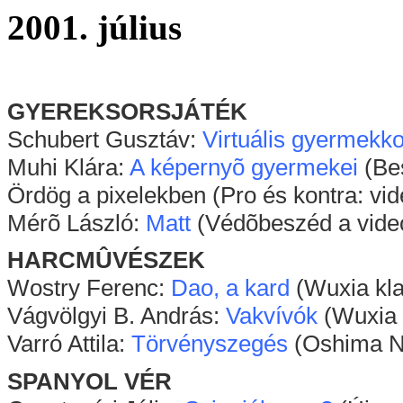
2001. július
GYEREKSORSJÁTÉK
Schubert Gusztáv:
Virtuális gyermekko
Muhi Klára:
A képernyõ gyermekei
(Bes
Ördög a pixelekben (Pro és kontra: vid
Mérõ László:
Matt
(Védõbeszéd a videó
HARCMÛVÉSZEK
Wostry Ferenc:
Dao, a kard
(Wuxia kla
Vágvölgyi B. András:
Vakvívók
(Wuxia 
Varró Attila:
Törvényszegés
(Oshima N
SPANYOL VÉR