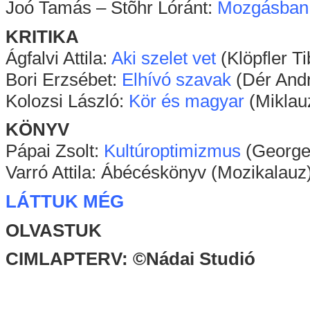
Joó Tamás – Stõhr Lóránt:
Mozgásban
KRITIKA
Ágfalvi Attila:
Aki szelet vet
(Klöpfler Ti
Bori Erzsébet:
Elhívó szavak
(Dér Andr
Kolozsi László:
Kör és magyar
(Miklau
KÖNYV
Pápai Zsolt:
Kultúroptimizmus
(George 
Varró Attila: Ábécéskönyv (Mozikalauz
LÁTTUK MÉG
OLVASTUK
CIMLAPTERV: ©Nádai Studió