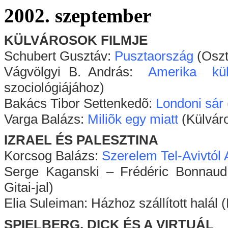
2002. szeptember
KÜLVÁROSOK FILMJE
Schubert Gusztáv:
Pusztaország
(Oszt
Vágvölgyi B. András:
Amerika kül
szociológiájához)
Bakács Tibor Settenkedõ:
Londoni sár
Varga Balázs:
Miliõk egy miatt
(Külváro
IZRAEL ÉS PALESZTINA
Korcsog Balázs:
Szerelem Tel-Avivtól 
Serge Kaganski – Frédéric Bonnaud
Gitai-jal)
Elia Suleiman: Házhoz szállított halál 
SPIELBERG, DICK ÉS A VIRTUÁL