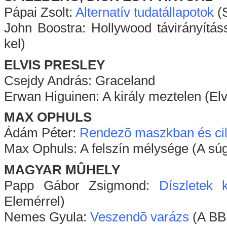
Pápai Zsolt:
Alternatív tudatállapotok
(S
John Boostra: Hollywood távirányítás
kel)
ELVIS PRESLEY
Csejdy András: Graceland
Erwan Higuinen: A király meztelen (Elv
MAX OPHULS
Ádám Péter:
Rendezõ maszkban és cil
Max Ophuls: A felszín mélysége (A súg
MAGYAR MÛHELY
Papp Gábor Zsigmond:
Díszletek 
Elemérrel)
Nemes Gyula:
Veszendõ varázs
(A BBS