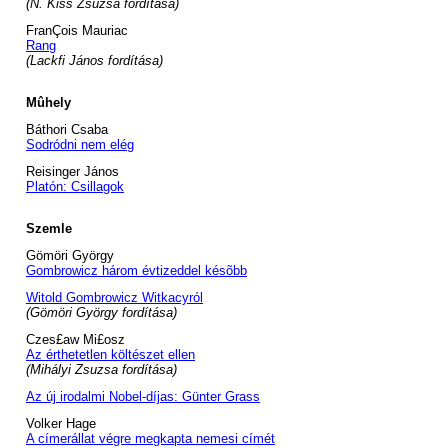
(N. Kiss Zsuzsa fordítása)
FranÇois Mauriac
Rang
(Lackfi János fordítása)
Mûhely
Báthori Csaba
Sodródni nem elég
Reisinger János
Platón: Csillagok
Szemle
Gömöri György
Gombrowicz három évtizeddel késõbb
Witold Gombrowicz Witkacyról
(Gömöri György fordítása)
Czes£aw Mi£osz
Az érthetetlen költészet ellen
(Mihályi Zsuzsa fordítása)
Az új irodalmi Nobel-díjas: Günter Grass
Volker Hage
A címerállat végre megkapta nemesi címét