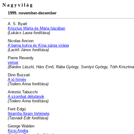
N a g y v i l á g
1999. november-december
A. S. Byatt
Krisztus Márta és Mária házában
(Lukács Laura fordítása)
Nicolas Ancion
A barna kutya és Kína sárga virága
(Lackfi János fordítása)
Pierre Reverdy
versei
(Bárdos László, Hárs Ernõ, Rába György, Somlyó György, Tóth Krisztina 
Dino Buzzati
A jó hírnév
(Todero Anna fordítása)
Antonio Tabucchi
A szombat délutánok
(Todero Anna fordítása)
Ferit Edgü
Ibramfia Ibram története
(Tasnádi Edit fordítása)
George Walden
Kicsi Anglia