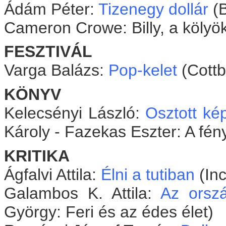
Ádám Péter:
Tizenegy dollár
(B
Cameron Crowe: Billy, a kölyök
FESZTIVÁL
Varga Balázs:
Pop-kelet
(Cott
KÖNYV
Kelecsényi László:
Osztott ké
Károly - Fazekas Eszter: A fény
KRITIKA
Ágfalvi Attila:
Élni a tutiban
(Inc
Galambos K. Attila:
Az orsz
György: Feri és az édes élet)