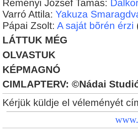
Reményi József Tamás:
Dalko
Varró Attila:
Yakuza Smaragdv
Pápai Zsolt:
A saját bõrén érzi
LÁTTUK MÉG
OLVASTUK
KÉPMAGNÓ
CIMLAPTERV: ©Nádai Studi
Kérjük küldje el véleményét c
www.f