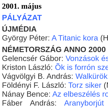
2001. május
PÁLYÁZAT
ÚJMÉDIA
György Péter:
A Titanic kora
(H
NÉMETORSZÁG ANNO 2000
Gelencsér Gábor:
Vonzások és
Kriston László:
Õk is forrón sze
Vágvölgyi B. András:
Walkürök
Földényi F. László:
Torz siker
(
Nánay Bence:
Az elbeszélés r
Fáber András:
Aranyborjút