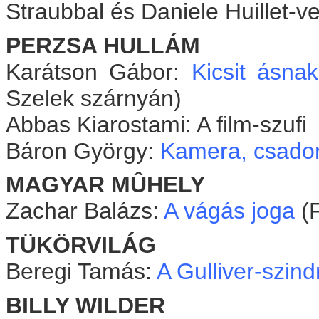
Straubbal és Daniele Huillet-ve
PERZSA HULLÁM
Karátson Gábor:
Kicsit ásna
Szelek szárnyán)
Abbas Kiarostami: A film-szufi
Báron György:
Kamera, csado
MAGYAR MÛHELY
Zachar Balázs:
A vágás joga
(F
TÜKÖRVILÁG
Beregi Tamás:
A Gulliver-szin
BILLY WILDER