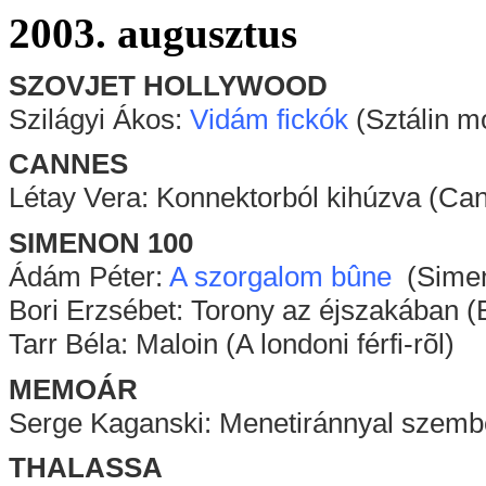
2003. augusztus
SZOVJET HOLLYWOOD
Szilágyi Ákos:
Vidám fickók
(Sztálin mo
CANNES
Létay Vera: Konnektorból kihúzva (Ca
SIMENON 100
Ádám Péter:
A szorgalom bûne
(Simeno
Bori Erzsébet: Torony az éjszakában (
Tarr Béla: Maloin (A londoni férfi-rõl)
MEMOÁR
Serge Kaganski: Menetiránnyal szembe
THALASSA