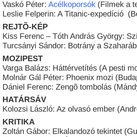
Vaskó Péter:
Acélkoporsók
(Filmek a te
Leslie Felperin: A Titanic-expedíció
REJTÕ-KÉP
Kiss Ferenc – Tóth András György: Szí
Turcsányi Sándor: Botrány a Szaharáb
MOZIPEST
Varga Balázs: Háttérvetítés (A pesti m
Molnár Gál Péter: Phoenix mozi (Budap
Dániel Ferenc: Zengõ tombolás (Mánd
HATÁRSÁV
Kolozsi László: Az olvasó ember (Andr
KRITIKA
Zoltán Gábor: Elkalandozó tekintet (G