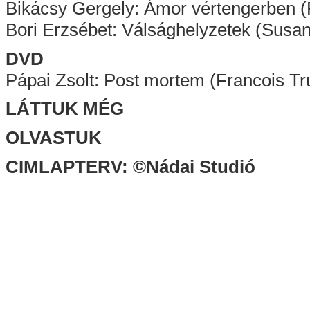
Bikácsy Gergely: Ámor vértengerben (P
Bori Erzsébet: Válsághelyzetek (Susan
DVD
Pápai Zsolt: Post mortem (Francois Tru
LÁTTUK MÉG
OLVASTUK
CIMLAPTERV: ©Nádai Studió