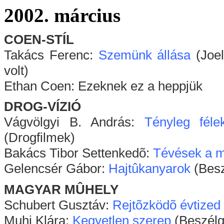
2002. március
COEN-STÍL
Takács Ferenc:
Szemünk állása
(Joel
volt)
Ethan Coen: Ezeknek ez a heppjük
DROG-VÍZIÓ
Vágvölgyi B. András:
Tényleg fél
(Drogfilmek)
Bakács Tibor Settenkedõ:
Tévések a m
Gelencsér Gábor:
Hajtûkanyarok
(Besz
MAGYAR MÛHELY
Schubert Gusztáv:
Rejtõzködõ évtized
Muhi Klára:
Kegyetlen szerep
(Beszélge