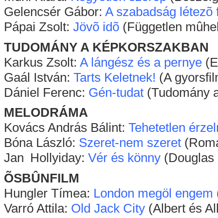
Gelencsér Gábor:
A szabadság létezõ 
Pápai Zsolt:
Jövõ idõ
(Független mûhely
TUDOMÁNY A KÉPKORSZAKBAN
Karkus Zsolt:
A lángész és a pernye
(E
Gaál István:
Tarts Keletnek!
(A gyorsfi
Dániel Ferenc:
Gén-tudat
(Tudomány a 
MELODRÁMA
Kovács András Bálint:
Tehetetlen érze
Bóna László:
Szeret-nem szeret
(Romá
Jan
x
Hollyiday:
Vér és könny
(Douglas 
ÕSBÛNFILM
Hungler Tímea:
London megöl engem
Varró Attila:
Old Jack City
(Albert és Al