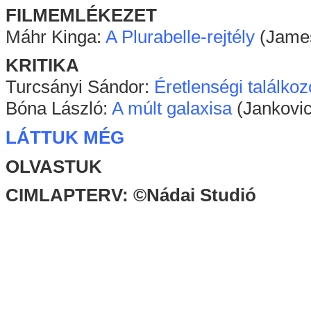
FILMEMLÉKEZET
Máhr Kinga:
A Plurabelle-rejtély
(James
KRITIKA
Turcsányi Sándor:
Éretlenségi találkoz
Bóna László:
A múlt galaxisa
(Jankovic
LÁTTUK MÉG
OLVASTUK
CIMLAPTERV: ©Nádai Studió