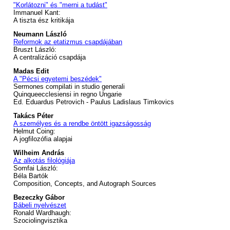
"Korlátozni" és "merni a tudást"
Immanuel Kant:
A tiszta ész kritikája
Neumann László
Reformok az etatizmus csapdájában
Bruszt László:
A centralizáció csapdája
Madas Edit
A "Pécsi egyetemi beszédek"
Sermones compilati in studio generali
Quinqueecclesiensi in regno Ungarie
Ed. Eduardus Petrovich - Paulus Ladislaus Timkovics
Takács Péter
A személyes és a rendbe öntött igazságosság
Helmut Coing:
A jogfilozófia alapjai
Wilheim András
Az alkotás filológiája
Somfai László:
Béla Bartók
Composition, Concepts, and Autograph Sources
Bezeczky Gábor
Bábeli nyelvészet
Ronald Wardhaugh:
Szociolingvisztika