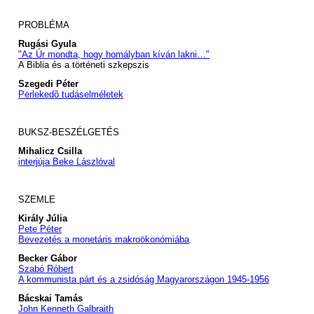
PROBLÉMA
Rugási Gyula
"Az Úr mondta, hogy homályban kíván lakni…"
A Biblia és a történeti szkepszis
Szegedi Péter
Perlekedõ tudáselméletek
BUKSZ-BESZÉLGETÉS
Mihalicz Csilla
interjúja Beke Lászlóval
SZEMLE
Király Júlia
Pete Péter
Bevezetés a monetáris makroökonómiába
Becker Gábor
Szabó Róbert
A kommunista párt és a zsidóság Magyarországon 1945-1956
Bácskai Tamás
John Kenneth Galbraith