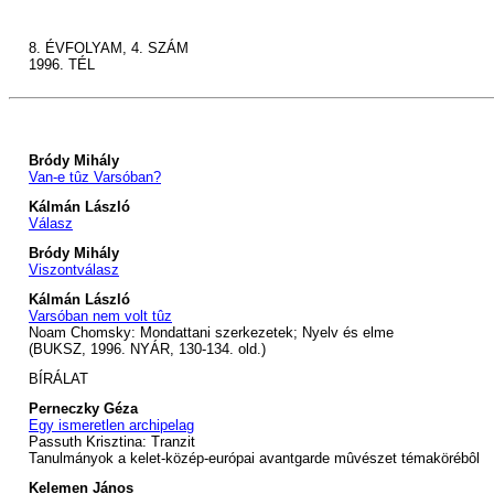
8. ÉVFOLYAM, 4. SZÁM
1996. TÉL
Bródy Mihály
Van-e tûz Varsóban?
Kálmán László
Válasz
Bródy Mihály
Viszontválasz
Kálmán László
Varsóban nem volt tûz
Noam Chomsky: Mondattani szerkezetek; Nyelv és elme
(BUKSZ, 1996. NYÁR, 130-134. old.)
BÍRÁLAT
Perneczky Géza
Egy ismeretlen archipelag
Passuth Krisztina: Tranzit
Tanulmányok a kelet-közép-európai avantgarde mûvészet témakörébôl
Kelemen János