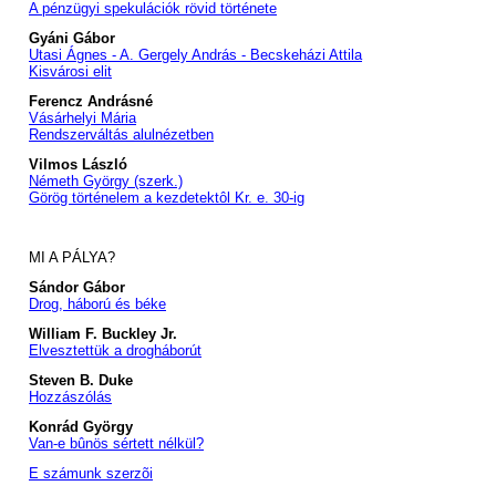
A pénzügyi spekulációk rövid története
Gyáni Gábor
Utasi Ágnes - A. Gergely András - Becskeházi Attila
Kisvárosi elit
Ferencz Andrásné
Vásárhelyi Mária
Rendszerváltás alulnézetben
Vilmos László
Németh György (szerk.)
Görög történelem a kezdetektôl Kr. e. 30-ig
MI A PÁLYA?
Sándor Gábor
Drog, háború és béke
William F. Buckley Jr.
Elvesztettük a drogháborút
Steven B. Duke
Hozzászólás
Konrád György
Van-e bûnös sértett nélkül?
E számunk szerzõi