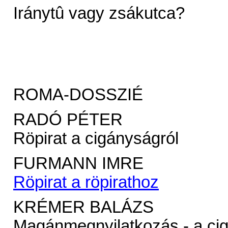
Iránytû vagy zsákutca?
ROMA-DOSSZIÉ
RADÓ PÉTER
Röpirat a cigányságról
FURMANN IMRE
Röpirat a röpirathoz
KRÉMER BALÁZS
Magánmegnyilatkozás - a ci