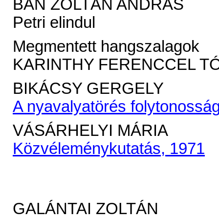
BÁN ZOLTÁN ANDRÁS
Petri elindul
Megmentett hangszalagok
KARINTHY FERENCCEL T
BIKÁCSY GERGELY
A nyavalyatörés folytonossá
VÁSÁRHELYI MÁRIA
Közvéleménykutatás, 1971
GALÁNTAI ZOLTÁN