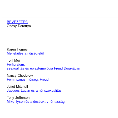
BEVEZETÉS
Örlõsy Dorottya
Karen Horney
Menekülés a nõiség elõl
Toril Moi
Férfiuralom:
szexualitás és episztemológia Freud Dórá-jában
Nancy Chodorow
Feminizmus, nõiség, Freud
Juliet Mitchell
Jacques Lacan és a nõi szexualitás
Tony Jefferson
Mike Tyson és a destruktív férfiasság