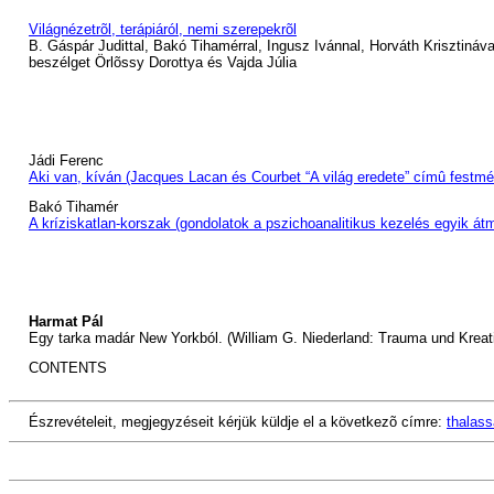
Világnézetrõl, terápiáról, nemi szerepekrõl
B. Gáspár Judittal, Bakó Tihamérral, Ingusz Ivánnal, Horváth Krisztináva
beszélget Örlõssy Dorottya és Vajda Júlia
Jádi Ferenc
Aki van, kíván (Jacques Lacan és Courbet “A világ eredete” címû festm
Bakó Tihamér
A kríziskatlan-korszak (gondolatok a pszichoanalitikus kezelés egyik átm
Harmat Pál
Egy tarka madár New Yorkból. (William G. Niederland: Trauma und Kreati
CONTENTS
Észrevételeit, megjegyzéseit kérjük küldje el a következõ címre:
thalas