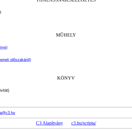
l
MÛHELY
énye)
eneti idõszakáról)
KÖNYV
vität)
sa@c3.hu
C3 Alapítvány
c3.hu/scripta/