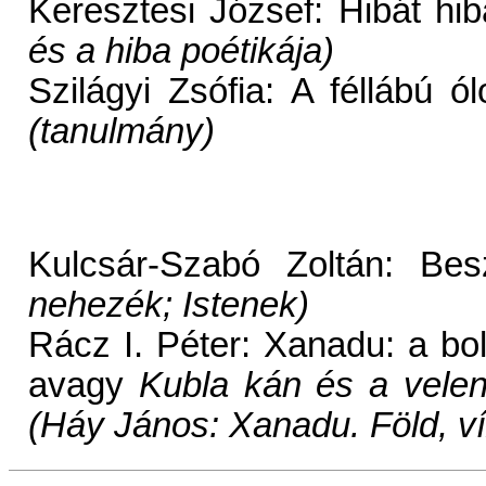
Keresztesi József: Hibát hi
és a hiba poétikája)
Szilágyi Zsófia: A féllábú 
(tanulmány)
Kulcsár-Szabó Zoltán: Be
nehezék; Istenek)
Rácz I. Péter: Xanadu: a bo
avagy
Kubla kán és a vele
(Háy János: Xanadu. Föld, ví