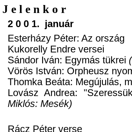
J e l e n k o r
2 0 0 1. január
Esterházy Péter: Az ország
Kukorelly Endre versei
Sándor Iván: Egymás tükrei
Vörös István: Orpheusz ny
Thomka Beáta: Megújulás, me
Lovász Andrea: "Szeressü
Miklós: Mesék)
Rácz Péter verse