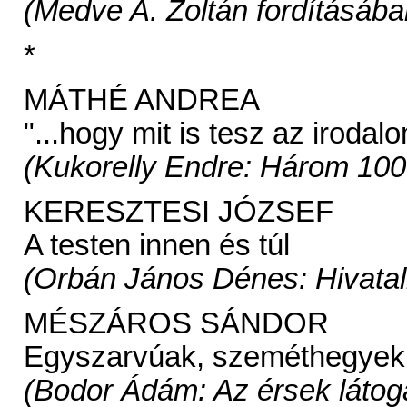
(Medve A. Zoltán fordításába
*
MÁTHÉ ANDREA
"...hogy mit is tesz az irodal
(Kukorelly Endre: Három 100
KERESZTESI JÓZSEF
A testen innen és túl
(Orbán János Dénes: Hivataln
MÉSZÁROS SÁNDOR
Egyszarvúak, szeméthegyek 
(Bodor Ádám: Az érsek látog