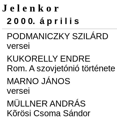
J e l e n k o r
2 0 0 0. á p r i l i s
PODMANICZKY SZILÁRD
versei
KUKORELLY ENDRE
Rom. A szovjetónió története
MARNO JÁNOS
versei
MÜLLNER ANDRÁS
Kõrösi Csoma Sándor