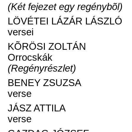
(Két fejezet egy regénybõl)
LÖVÉTEI LÁZÁR LÁSZLÓ
versei
KÕRÖSI ZOLTÁN
Orrocskák
(Regényrészlet)
BENEY ZSUZSA
verse
JÁSZ ATTILA
verse