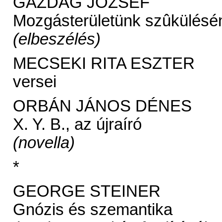
GAZDAG JÓZSEF
Mozgásterületünk szûkülésén
(elbeszélés)
MECSEKI RITA ESZTER
versei
ORBÁN JÁNOS DÉNES
X. Y. B., az újraíró
(novella)
*
GEORGE STEINER
Gnózis és szemantika