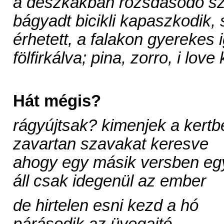
a deszkákban rozsdásodó s
bágyadt bicikli kapaszkodik,
érhetett, a falakon gyerekes 
fölfirkálva; pina, zorro, i love 
Hát mégis?
rágyújtsak? kimenjek a kertb
zavartan szavakat keresve
ahogy egy másik versben eg
áll csak idegenül az ember
de hirtelen esni kezd a hó