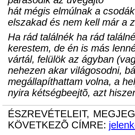
párásodik az üvegajtó
hát mégis elmúlnak a csodá
elszakad és nem kell már a 
Ha rád találnék ha rád találn
kerestem, de én is más lenné
vártál, felülök az ágyban (va
nehezen akar világosodni, bár
megállapíthattam volna, a he
nyira kétségbeejtõ, azt hisz
ÉSZREVÉTELEIT, MEGJEG
KÖVETKEZÕ CÍMRE:
jelen