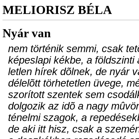
MELIORISZ BÉLA
Nyár van
nem történik semmi, csak tet
képeslapi kékbe, a földszinti
letlen hírek dõlnek, de nyár 
délelõtt törhetetlen üvege, 
szorított szentek sem csodál
dolgozik az idõ a nagy mûvön
ténelmi szagok, a repedések
de aki itt hisz, csak a szemé