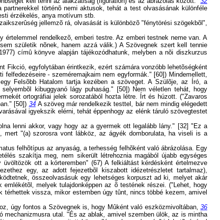
önbséget kell tenni az alakzatiság (figuration) és az ábrázolás között."
32
 partnerekkel történõ nemi aktusok, tehát a test olvasásának különféle
esti érzékelés, anya motívum stb.
zaikszerûség jellemzõ rá, olvasását is különbözõ "fénytörési szögekbõl",
y értelemmel rendelkezõ, emberi testre. Az emberi testnek neme van. A
em születik nõnek, hanem azzá válik.) A Szövegnek szert kell tennie
(1977) címû könyve alapján tájékozódhatunk, melyben a nõi diszkurzus
 Fikció, egyfolytában érintkezik, ezért számára vonzóbb lehetõségként
tti felfedezéseire - szeméremajkaim nem egyformák." [60]) Mindemellett,
gy Felsõbb Hatalom tartja kezében a szöveget. A Szülõje, az Író, a
selyembõl kibuggyanó lágy puhaság." [50]) Nem véletlen tehát, hogy
ekét ortográfiai jelek sorozatából hozta létre. Írt és húzott. ("Zavaros
an." [50])
34
A szöveg már rendelkezik testtel, bár nem mindig elégedett
arásával igyekszik elérni, tehát éppenhogy az elénk táruló szövegtestet
lna lenni akkor, vagy hogy az a gyermek ott legalább lány." [32] "Ez a
 mert "(a) szorosra vont lábköz, az ágyék domborulata, ha viseli is a
tus felhõtípus az anyaság, a terhesség felhõként való ábrázolása. Egy
etélés szakítja meg, nem sikerült létrehoznia magából újabb egységes
 üvöltözök ott a kórteremben" (67) A felkiáltást kérdésként értelmezve
ethez egy, az adott fejezetbõl kiszabott idézetrészletet tartalmaz),
ûködtetnek, összeolvasásuk egy lehetséges korpuszt ad ki, melyet akár
 emlékétõl, melyek tulajdonképpen az õ testének részei. ("Lehet, hogy
 térhettek vissza, mikor estemben úgy tûnt, nincs többé kezem, amivel
hoz, úgy fontos a Szövegnek is, hogy Mûként való eszközmivoltában,
36
itó mechanizmusra utal. "És az ablak, amivel szemben ülök, az is mintha