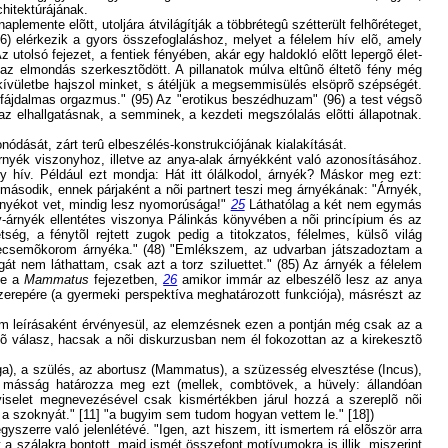
hitektúrájának.
lemente elõtt, utoljára átvilágítják a többrétegû szétterült felhõréteget,
6) elérkezik a gyors összefoglaláshoz, melyet a félelem hív elõ, amely
utolsó fejezet, a fentiek fényében, akár egy haldokló elõtt lepergõ élet-
l az elmondás szerkesztõdött. A pillanatok múlva eltûnõ éltetõ fény még
kívületbe hajszol minket, s átéljük a megsemmisülés elsöprõ szépségét.
 fájdalmas orgazmus." (95) Az "erotikus beszédhuzam" (96) a test végsõ
az elhallgatásnak, a semminek, a kezdeti megszólalás elõtti állapotnak.
nódását, zárt terû elbeszélés-konstrukciójának kialakítását.
árnyék viszonyhoz, illetve az anya-alak árnyékként való azonosításához.
gy hív. Például ezt mondja: Hát itt ólálkodol, árnyék? Máskor meg ezt:
 második, ennek párjaként a nõi partnert teszi meg árnyékának: "Árnyék,
árnyékot vet, mindig lesz nyomorúsága!"
25
Láthatólag a két nem egymás
ny-árnyék ellentétes viszonya Pálinkás könyvében a nõi princípium és az
g, a fénytõl rejtett zugok pedig a titokzatos, félelmes, külsõ világ
Csecsemõkorom árnyéka." (48) "Emlékszem, az udvarban játszadoztam a
t nem láthattam, csak azt a torz sziluettet." (85) Az árnyék a félelem
ve a
Mammatus
fejezetben,
26
amikor immár az elbeszélõ lesz az anya
erepére (a gyermeki perspektíva meghatározott funkciója), másrészt az
gikum leírásaként érvényesül, az elemzésnek ezen a pontján még csak az a
õ válasz, hacsak a nõi diskurzusban nem él fokozottan az a kirekesztõ
Virga), a szülés, az abortusz (Mammatus), a szüzesség elvesztése (Incus),
ti másság határozza meg ezt (mellek, combtövek, a hüvely: állandóan
viselet megnevezésével csak kismértékben járul hozzá a szereplõ nõi
a szoknyát." [11] "a bugyim sem tudom hogyan vettem le." [18])
zerre való jelenlétévé. "Igen, azt hiszem, itt ismertem rá elõször arra
 a szálakra bontott, majd ismét összefont motívumokra is illik, miszerint