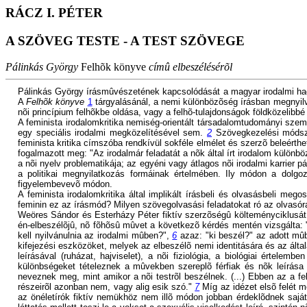
RÁCZ I. PÉTER
A SZÖVEG TESTE - A TEST SZÖVEGE
Pálinkás György
Felhõk könyve
címû elbeszélésérõl
Pálinkás György írásmûvészetének kapcsolódását a magyar irodalmi h
A
Felhõk könyve
1
tárgyalásánál, a nemi különbözõség írásban megnyilvá
nõi princípium felhõkbe oldása, vagy a felhõ-tulajdonságok földközelibb
A feminista irodalomkritika nemiség-orientált társadalomtudományi sze
egy speciális irodalmi megközelítésével sem.
2
Szövegkezelési módsze
feminista kritika címszóba rendkívül sokféle elmélet és szerzõ beleérth
fogalmazott meg: "Az irodalmár feladatát a nõk által írt irodalom különb
a nõi nyelv problematikája; az egyéni vagy átlagos nõi irodalmi karrier
a politikai megnyilatkozás formáinak értelmében. Ily módon a dolgo
figyelembevevõ módon.
A feminista irodalomkritika által implikált írásbeli és olvasásbeli me
feminin ez az írásmód? Milyen szövegolvasási feladatokat ró az olvasó
Weöres Sándor és Esterházy Péter fiktív szerzõségû költeményciklusát, i
én-elbeszélõjû, nõ fõhõsû mûvet a következõ kérdés mentén vizsgálta: 
kell nyilvánulnia az irodalmi mûben?",
6
azaz: "ki beszél?" az adott m
kifejezési eszközöket, melyek az elbeszélõ nemi identitására és az által
leírásával (ruházat, hajviselet), a nõi fiziológia, a biológiai értel
különbségeket tételeznek a mûvekben szereplõ férfiak és nõk leírása k
neveznek meg, mint amikor a nõi testrõl beszélnek. (...) Ebben az a fel
részeirõl azonban nem, vagy alig esik szó."
7
Míg az idézet elsõ felét 
az önéletírók fiktív nemükhöz nem illõ módon jobban érdeklõdnek saját