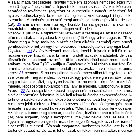
A saját maga testiségére irányuló figyelem azonban nemcsak ezen nyilvá
jelentõ ágy a "helyszíne" a fejezetnek. Innen csak a távozni képtelen
átitatódása továbbviszi (egyrészt az autoerotikus zöngét, másrészt) f
nyúlós ködfoszlányok követnek. Az égi és a vízi kékséget (17) a tükö
szemeket. A tapintás útján való megismerést a látás egészíti ki, de n
(19),
19
ami a nemi identitás egy korábbi fázisát gerjeszti, amikor a 
mozdulatom, ahogy vetkõztem, idegen volt". (18)
Szagok is járulnak a tapintott felületekhez: a testiség és az illat ös
után maradtak a mélyedések zugaiban." (18) Ahogy a testzugok is: "Kova
Marad még a fény, mely hol a vízfelszínen cikázik, szemhéj alatti árnyé
gömböcskékre hulljon egy homokkvarcot morzsolgató kislány ujjai közt. 
Capillatus.
20
Az érzékelésnél maradva, tovább folynak a felhõk a szé
reccsenésével kiszakítja a ki nem mondott szavak áradatából, de csak 
dörzsölnöm csuklómat, az iménti ütés a székkarfától csak most kezd el 
átéltem volna õket." (26) - vallja a
Capillatus
címû részben a narrátor. Fon
amint a felhõket mint ki nem mondott páraszavakat látva, felismeri önmag
képek
21
bennem. S ha egy pillanatra erõsebben villan föl egy fontos r
széllökés át- meg átrendez. Kövessük egy példa erejéig a narratív fonás
végig a házfalak közt, egy ilyen fuvallat felkap minket és máris a szob
megélõ, lépcsõsoron futkározó fiatal lány jelenéséig. Csapongunk a szél
Incus
.
22
Az eddigiekhez képest nagyon erõs narrációval indít ez a ré
a véletlenszerûen felszínre bukó hallucináció-áradat zavarosságához 
tarkító, a széken ülõ és emlékezõ történetmondó testi kényelmetlenség
A címben jelölt alakzatot létrehozó heves felfele áramló légmozgást bát
fejezetet záró sor enged következtetni: "Még láttam, ahogy fénytócsában 
Az ellenkezõ nem megjelenése, gondolnánk, kizökkentené a köldöknézõ nar
(39) nem engedik, hogy a nézõpontja, melynek belõle indul és felé is t
figyelni, s egyszerre egyedül maradok, egyedül vagyok ezzel az ismerõ
elbeszélõ is elismeri. "Valamit magammal hozhattam belõle, azt is a 
testének szagát is. De az is lehet, csak emlékeimben maradtak meg eze