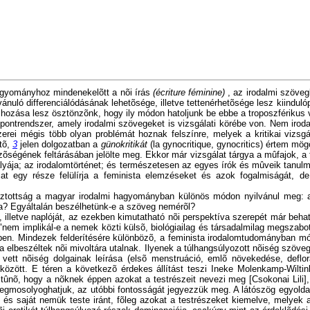
agyományhoz mindenekelõtt a nõi írás
(écriture féminine)
, az irodalmi szöveg
nuló differenciálódásának lehetõsége, illetve tettenérhetõsége lesz kiindul
é hozása lesz ösztönzõnk, hogy ily módon hatoljunk be ebbe a troposzférikus
mpontrendszer, amely irodalmi szövegeket is vizsgálati körébe von. Nem iro
rei mégis több olyan problémát hoznak felszínre, melyek a kritikai vizsgá
etõ,
3
jelen dolgozatban a
günokritikát
(la gynocritique, gynocritics) értem mö
özõségének feltárásában jelölte meg. Ekkor már vizsgálat tárgya a mûfajok, a
 pályája; az irodalomtörténet; és természetesen az egyes írók és mûveik tanu
zat egy része felülírja a feminista elemzéseket és azok fogalmiságát, de
gosztottság a magyar irodalmi hagyományban különös módon nyilvánul meg: a 
ra? Egyáltalán beszélhetünk-e a szöveg nemérõl?
lletve naplóját, az ezekben kimutatható nõi perspektíva szerepét már beható
"nem implikál-e a nemek közti külsõ, biológiailag és társadalmilag megsza
ûben. Mindezek felderítésére különbözõ, a feminista irodalomtudományban m
a elbeszéltek nõi mivoltára utalnak. Ilyenek a túlhangsúlyozott nõiség szöve
emben vett nõiség dolgainak leírása (elsõ menstruáció, emlõ növekedése, def
özött. E téren a következõ érdekes állítást teszi Ineke Molenkamp-Wiltink: 
tûnõ, hogy a nõknek éppen azokat a testrészeit nevezi meg [Csokonai Lili], 
megmosolyoghatjuk, az utóbbi fontosságát jegyezzük meg. A látószög egyoldal
 és saját nemük teste iránt, fõleg azokat a testrészeket kiemelve, melyek a