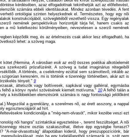
 kör, a társadalmi helyzet, családon belüli és kívüli szereposztás írásban
ldöntése kérdésében, azaz elfogadottnak tekinthetjük azt az elõfeltevést,
elemzõik számára ebbéli identitásukat. Mindez azonban tévedés. A fent
verhetõ ontológiai szinten helyezkednek el. Természetes, hogy egy nõi
 alakok konstrukciójából, szöveglétébõl vezethetõ vissza. Egy regényalak
szerzõ nemének perspektivikus horizontját tárja fel, hanem csakis az
ensen a mû keletkezési körülményeiben, nevezetesen a szerzõ nemének
egben képzõdik meg, és az értelmezés csak akkor lesz elfogadható, ha
következõ lehet: a szöveg maga.
ét kötet
(Hermina, A városban esik az esõ)
összes poétikai alkotóelemét
aza szerkezetû prózafüzérét. A szöveg a tudat imaginárius rétegeibõl
mérséklõdik. A történés, a cselekmény ezúttal sem számottevõ, inkább az
 szigorúan keresném, mi is történik e tizennégy történetben, akár azt is
érzékelés tényeit."
9
orzasak, áttetszõk vagy boltívesek, sapkával vagy gallérral, egymásba
"A felhõ a könyv nyelvi szövésének kiemelt motívuma."
10
A felhõ talán a
s amely a késõbbiekben elemzésünk számára is nagy fontosságú jelölõként
al.) Megszólal a gyereklány, a szerelmes nõ, az érett asszony, a nappal
y egzisztenciájáról ad hírt.
elõfeltevésekre kondicionálja a "még-nem-olvasót", mikor kezébe veszi ezt
ológ nõi hangra" szintaktikai egyeztetése -, teremt feszültséget. A nõi
izennégy részre osztás szakaszolhat, illetve épp egységbe forraszt?
? "A-már-olvasottság" állapotában kiderül, hogy preszuppozíciónk, bár
õ megnyilvánulásait, még ha egy tudatállapotból származik is, szét nem