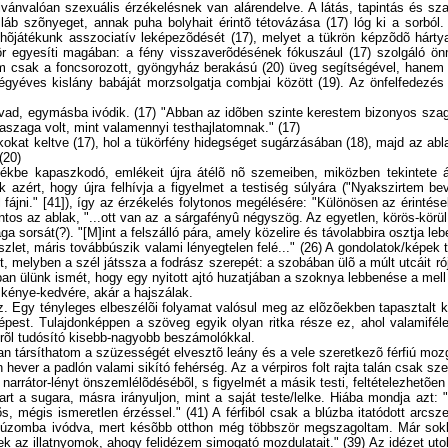
nvalóan szexuális érzékelésnek van alárendelve. A látás, tapintás és szaglá
 láb szõnyeget, annak puha bolyhait érintõ tétovázása (17) lóg ki a sorból
elhõjátékunk asszociatív leképezõdését (17), melyet a tükrön képzõdõ hárty
r egyesíti magában: a fény visszaverõdésének fókuszául (17) szolgáló önme
em csak a foncsorozott, gyöngyház berakású (20) üveg segítségével, hanem a
négyéves kislány babáját morzsolgatja combjai között (19). Az önfelfedezés
szeolvad, egymásba ivódik. (17) "Abban az idõben szinte kerestem bizonyos 
szaga volt, mint valamennyi testhajlatomnak." (17)
kokat keltve (17), hol a tükörfény hidegséget sugárzásában (18), majd az abl
(20)
kbe kapaszkodó, emlékeit újra átélõ nõ szemeiben, miközben tekintete ál
azért, hogy újra felhívja a figyelmet a testiség súlyára ("Nyakszirtem be
fájni." [41]), így az érzékelés folytonos megélésére: "Különösen az érintése
tos az ablak, "...ott van az a sárgafényû négyszög. Az egyetlen, körös-körül
a sorsát(?). "[M]int a felszálló pára, amely közelire és távolabbira osztja le
észlet, máris továbbúszik valami lényegtelen felé..." (26) A gondolatok/kép
t, melyben a szél játssza a fodrász szerepét: a szobában ülõ a múlt utcáit ró
ában ülünk ismét, hogy egy nyitott ajtó huzatjában a szoknya lebbenése a me
 kénye-kedvére, akár a hajszálak.
sz. Egy tényleges elbeszélõi folyamat valósul meg az elõzõekben tapasztal
képest. Tulajdonképpen a szöveg egyik olyan ritka része ez, ahol valamifél
érõl tudósító kisebb-nagyobb beszámolókkal.
ran társíthatom a szüzességét elvesztõ leány és a vele szeretkezõ férfiú moz
hever a padlón valami sikító fehérség. Az a vérpiros folt rajta talán csak sz
rátor-lényt önszemlélõdésébõl, s figyelmét a másik testi, feltételezhetõen 
art a sugara, másra irányuljon, mint a saját teste/lelke. Hiába mondja azt
s, mégis ismeretlen érzéssel." (41) A férfiból csak a blúzba itatódott ar
blúzomba ivódva, mert késõbb otthon még többször megszagoltam. Már sokka
k az illatnyomok, ahogy felidézem simogató mozdulatait." (39) Az idézet ut