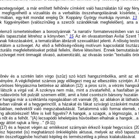
ejezetegységet, a már említett felhõnév címként való használatán túl egy fé
s megfigyelhetõ a vizualitás és a verbalitás összehangolásának kísérlete,
 formában, egy-két mondat erejéig Dr. Koppány György munkája nyomán.
13
ek függvényében (valószínûleg a szerzõi szándéknak megfelelõen), arra a 
emzõ ismertetésében a borostyánnak "a narratív formatervezésben van szer
lis tapasztalat létrehoz a könyvben."
15
Az én olvasatomban Avilai Szent 
nak fokozásaként, a tematizáltan ábrázolt szexualitást jelenti. A nõiség tes
tálom a szöveget. Az elsõ a felhõiség-nõiség motívum kapcsolatát tisztáz
kturális megfeleltetéseket próbál fellelni, illetve létesíteni. Ennek bemutatás
szöveget mint önmagát olvasó, autoerotizáló, az olvasás során "textuális ör
lhõnév és a szintén latin virgo (szûz) szó közti hangszimbolika, amit az el
nyére. A végkifejletet számos jegy elõlegezi meg az elbeszélés szintjén. A 
vöröses fénypászma betörése az ablakon (12): a piros szín, a vérzés hangsúly
 látszik a
virgá
val. A szoknya nem más, mint a zivatarfelhõ, a hasfalban j
sdásvörös folt pulzált szemem elõtt, amit a fotel csontszín bársony huzatán l
r hangjai már a széktámla ropogásában ott vannak (9), az ablakon át látható
vban válnak el a hegygerinctõl, a házakat és fákat szivárgó izzásként mutatv
nyalakban, nedvektõl való megszabadulását. Tartalommá váló formai elemek, 
g alkotórészeit! Mire is kell figyelni? A hangok, a szagok, a légmozgás, a f
 nõt és a felhõt. "(A) lecsapódó leheletpára hûvösében elhalnak a hangok...a
 áttört rajtuk a fény..." (9-11)
ai (17) és a fejezet végén az emlékezet szárnyain érkezõ kopár hegycsúcs (20
z fejezetet (is) meghatározó önkielégítés aktusai, melyek az elsõ tapaszta
összefüggésbe hozható képileg és természetileg a pileus kialakulásával.