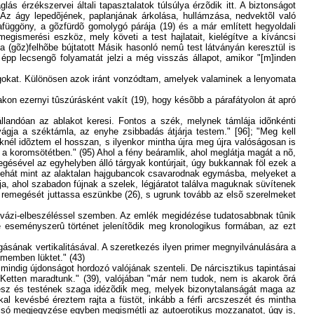
s érzékszervei általi tapasztalatok túlsúlya érzõdik itt. A biztonságot
. Az ágy lepedõjének, paplanjának árkolása, hullámzása, nedvektõl való
afüggöny, a gõzfürdõ gomolygó párája (19) és a már említett hegyoldali
gismerési eszköz, mely követi a test hajlatait, kielégítve a kíváncsi
 (gõz)felhõbe bújtatott Másik hasonló nemû test látványán keresztül is
 épp lecsengõ folyamatát jelzi a még visszás állapot, amikor "[m]inden
szagokat. Különösen azok iránt vonzódtam, amelyek valaminek a lenyomata
akon ezernyi tûszúrásként vakít (19), hogy késõbb a párafátyolon át apró
landóan az ablakot keresi. Fontos a szék, melynek támlája idõnkénti
vágja a széktámla, az enyhe zsibbadás átjárja testem." [96]; "Meg kell
knél idõztem el hosszan, s ilyenkor mintha újra meg újra valóságosan is
 a koromsötétben." (95) Ahol a fény beáramlik, ahol meglátja magát a nõ,
begésével az egyhelyben álló tárgyak kontúrjait, úgy bukkannak föl ezek a
ek tehát mint az alaktalan hajgubancok csavarodnak egymásba, melyeket a
ja, ahol szabadon fújnak a szelek, légjáratot találva maguknak süvítenek
ll remegését juttassa eszünkbe (26), s ugrunk tovább az elsõ szerelmeket
t kvázi-elbeszéléssel szemben. Az emlék megidézése tudatosabbnak tûnik
e eseményszerû történet jelenítõdik meg kronologikus formában, az ezt
gásának vertikalitásával. A szeretkezés ilyen primer megnyilvánulására a
ememben lüktet." (43)
mindig újdonságot hordozó valójának szenteli. De nárcisztikus tapintásai
: "Ketten maradtunk." (39), valójában "már nem tudok, nem is akarok õrá
cszesz és testének szaga idézõdik meg, melyek bizonytalanságát maga az
l kevésbé éreztem rajta a füstöt, inkább a férfi arcszeszét és mintha
olsó megjegyzése egyben megismétli az autoerotikus mozzanatot, úgy is,