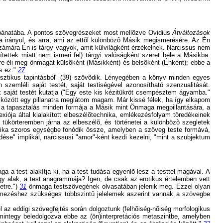
alt bánatába. A pontos szövegrészeket most mellõzve Ovidius
Átváltozások
ra irányul, és arra, ami az ettõl különbözõ Másik megismerésére. Az Én
ámára Én is tárgy vagyok, amit külvilágként érzékelnek. Narcissus nem
ettek miatt nem ismeri fel) tárgyi valóságként szeret bele a Másikba.
erre éli meg önmagát külsõként (Másikként) és belsõként (Énként); ebbe a
és ez."
27
isztikus tapintásból" (39) szövõdik. Lényegében a könyv minden egyes
szemléli saját testét, saját testiségével azonosítható szenzualitását.
k saját testét kutatja ("Egy este kis kézitükröt csempésztem ágyamba."
ok között egy pillanatra meglátom magam. Már kissé félek, ha így elkapom
s a tapasztalás minden formája a Másik mint Önmaga megpillantására, a
exiója által kialakított elbeszélõtechnika, emlékezésfolyam töredékeinek
 tükörteremben járna az elbeszélõ, és történetei a különbözõ szegletek
hnika szoros egységbe fonódik össze, amelyben a szöveg teste formává,
se" implikál, narcissusi "amor"-ként kezdi kezelni, "mint a szubjektum
ga a test alakítja ki, ha a test tudása egyenlõ lesz a testtel magával. A
y alak, a test anagrammája? Igen, de csak az erotikus értelemben vett
etre.")
31
önmaga testszövegének olvasatában jelenik meg. Ezzel olyan
telmezéshez szükséges többszintû jelelemek aszerint vannak a szövegbe
az eddigi szövegfejtés során dolgoztunk (felhõiség-nõiség morfologikus
r mintegy beledolgozva ebbe az (ön)interpretációs metaszintbe, amelyben