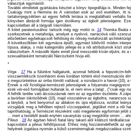
választjuk egymástól.
További elméletek gyártására késztet a könyv tipográfiája is. Minden f
Csakúgy mint a
Hermina
és
A városban esik az esõ
esetében, itt i
tartalomjegyzékben az egyes felhõk leírása is megtalálható verbális
könyvben ábrázolt formája igen érzékeny az égbolt jelenségeire. Ez
kapcsolatban áll a tárgyalt írásmûben.
A kötet paratextusához tartozik még egy mottó is.
14
Thomka Beáta el
szerkezetnek a metaforája, amelyet a nyelvvé, narrációvá váló szenzuá
elõzõekben egybekapcsolt felhõiség és nõiség metaforizált architektúrájá
A következõkben két egymásra épülõ, egymást kibõvítõ módon interpre
típusa, alakja, s más kategoriális jellege és a nõi attribútumok közt stru
választottam. A második lépés ennél jóval messzebb kíván eljutni, és a 
szexualitásként tematizáló Nárciszként hívja elõ.
*
Virga
.
17
Ha a fülünkre hallgatunk, azonnal feltûnik a fejezetcím-fe
visszaemlékszik tizenhárom éves korában történt elsõ menstruációs élmé
s megszüntetése az orrba tömött vattával, a rozsdaszín a havon (10), a 
Ennek a nõi fiziológiai-természeti jelenségnek a folyamata megegyezni
ezek vér-esõ formájában hullanak le, el nem érve a talajt
,
("csak egy roz
A felhõk terébe való átcsúszásnak nem ez az egyetlen észlelete. A zápo
a lavórban tükrözõdnek (10), majd visszatérve az égboltra, narancsos sá
a lányból, a fent benyomul az ablakon és újra eljátssza, ezúttal leá
vizsgáljuk meg a felhõben rejtezõ vízcseppeket, jégtûket mint a nõi han
tapinthatóság, a Természet részeként való megjelenés egyformán jelöli a
... mert a testébõl áradó enyhén savanykás szag megütötte orrom ... ahogy
Pileus
.
18
Az ágyban fekvõ fiatal lány takaró alól kilátszó térdkalács
kapcsolatot a pileus felhõtípussal. Ehhez még hozzárendelhetõk az egés
helyének izgatása nyomán a külsõ szeméremajkak megduzzadása szintén 