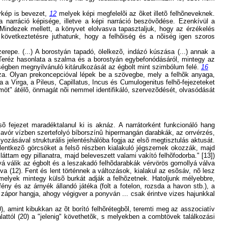
nykép is bevezet,
12
melyek képi megfelelõi az õket illetõ felhõneveknek.
 a narráció képisége, illetve a képi narráció beszövõdése. Ezenkívül a
Mindezek mellett, a könyvet elolvasva tapasztaljuk, hogy az érzékelés
következtetésre juthatunk, hogy a felhõiség és a nõiség igen szoros
epe. (...) A borostyán tapadó, ölelkezõ, indázó kúszása (...) annak a
Teréz hasonlata a szalma és a borostyán egybefonódásáról, mintegy az
tiségben megnyilvánuló kitárulkozását az égbolt mint szimbólum felé.
16
za. Olyan prekoncepcióval lépek be a szövegbe, mely a felhõk anyaga,
ára a Virga, a Pileus, Capillatus, Incus és Cumulogenitus felhõ-fejezeteket
ömöt" átélõ, önmagát nõi nemmel identifikáló, szervezõdését, olvasódását
sõ fejezet maradéktalanul ki is aknáz. A narrátorként funkcionáló hang
lavór vízben szertefolyó bíborszínû hipermangán darabkák, az orrvérzés,
ozásával strukturális jelentéshálóba fogja az elsõ megtisztulás aktusát.
elentkezõ görcsöket a felsõ részben kialakuló jégszemek okozzák, majd
áttam egy pillanatra, majd beleveszett valami vakító felhõfodorba." [13])
vá válik az égbolt és a leszakadó felhõdarabkák vérvörös gomollyá válva
a (12). Fent és lent történnek a változások, kialakul az esõsáv, nõ lesz
melyek mintegy külsõ burkát adják a felhõzetnek. Hatoljunk mélyebbre,
ény és az árnyék állandó játéka (folt a fotelon, rozsda a havon stb.), a
 zápor hangja, ahogy végigver a ponyván ... csak érintve vizes hajunkkal
), amint kibukkan az õt borító felhõrétegbõl, teremti meg az asszociatív
lattól (20) a "jelenig" követhetõk, s melyekben a combtövek találkozási