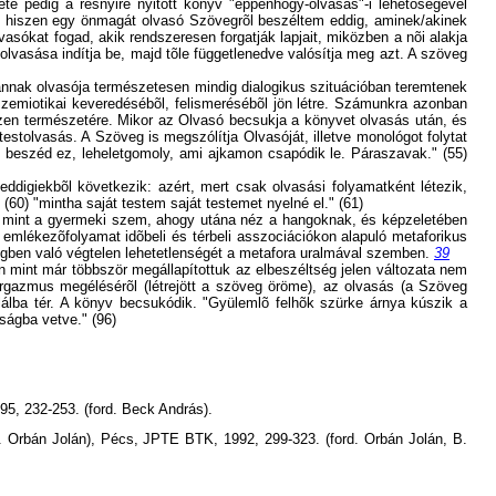
e pedig a résnyire nyitott könyv "éppenhogy-olvasás"-i lehetõségével
is, hiszen egy önmagát olvasó Szövegrõl beszéltem eddig, aminek/akinek
vasókat fogad, akik rendszeresen forgatják lapjait, miközben a nõi alakja
 olvasása indítja be, majd tõle függetlenedve valósítja meg azt. A szöveg
nnak olvasója természetesen mindig dialogikus szituációban teremtenek
emiotikai keveredésébõl, felismerésébõl jön létre. Számunkra azonban
zen természetére. Mikor az Olvasó becsukja a könyvet olvasás után, és
stolvasás. A Szöveg is megszólítja Olvasóját, illetve monológot folytat
is beszéd ez, leheletgomoly, ami ajkamon csapódik le. Páraszavak." (55)
digiekbõl következik: azért, mert csak olvasási folyamatként létezik,
(60) "mintha saját testem saját testemet nyelné el." (61)
s mint a gyermeki szem, ahogy utána néz a hangoknak, és képzeletében
 emlékezõfolyamat idõbeli és térbeli asszociációkon alapuló metaforikus
zegben való végtelen lehetetlenségét a metafora uralmával szemben.
39
mint már többször megállapítottuk az elbeszéltség jelen változata nem
rgazmus megélésérõl (létrejött a szöveg öröme), az olvasás (a Szöveg
lálba tér. A könyv becsukódik. "Gyülemlõ felhõk szürke árnya kúszik a
ságba vetve." (96)
95, 232-253. (ford. Beck András).
. Orbán Jolán), Pécs, JPTE BTK, 1992, 299-323. (ford. Orbán Jolán, B.