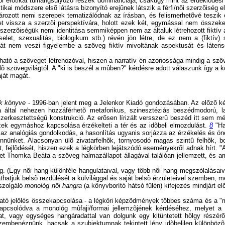
 nõi erotikát túlhangsúlyozó részek dominanciája, csakúgy mint az érdeklõdési
ikai módszere elsõ látásra bizonyító erejûnek látszik a férfi/nõi szerzõiség e
ározott nemi szerepek tematizálódnak az írásban, és felismerhetõvé teszik 
t vissza a szerzõi perspektívára, holott ezek két, egymással nem összeke
de szerzõiségük nemi identitása semmiképpen nem az általuk létrehozott fiktív
let, szexualitás, biologikum stb.) révén jön létre, de ez nem a (fiktív) 
 tehát nem veszi figyelembe a szöveg fiktív mivoltának aspektusát és lát
tó a szöveget létrehozóval, hiszen a narratív én azonossága mindig a szöv
õ szövegvilágtól. A "ki is beszél a mûben?" kérdésre adott válaszunk így a 
ját magát.
k könyve
- 1996-ban jelent meg a Jelenkor Kiadó gondozásában. Az elõzõ k
a által nehezen hozzáférhetõ metaforikus, szinesztéziás beszédmodorú, l
 szerkesztettségû konstrukció. Az erõsen lírizált versszerû beszéd itt sem 
zek egymáshoz kapcsolása érzékelteti a tér és az idõbeli elmozdulást.
8
"Ha
az analógiás gondolkodás, a hasonlítás ugyanis sorjázza az érzékelés és ön
bennünket. Alacsonyan ülõ zivatarfelhõk, tornyosodó magas szintû felhõk, b
, fejlõdését, hiszen ezek a légkörben lejátszódó eseményekrõl adnak hírt. 
elyet Thomka Beáta a szöveg halmazállapot állagával találóan jellemzett, é
eg. (Egy nõi hang különféle hangulataival, vagy több nõi hang megszólalásaiv
hatjuk belsõ rezdülését a külvilággal és saját belsõ érzületeivel szemben, mel
 szolgáló
monológ nõi hangra
(a könyvborító hátsó fülén) kifejezés mindjárt 
tató jelölés összekapcsolása - a légköri képzõdmények többes száma és a "mon
apcsolódva a monológ mûfaji/formai jellemzõjének kérdéséhez, melyet a t
at, vagy egységes hangáradattal van dolgunk egy kitüntetett hölgy részérõl
 szembenéznünk, hacsak a szubjektumnak tekintett lény idõbelileg különböz