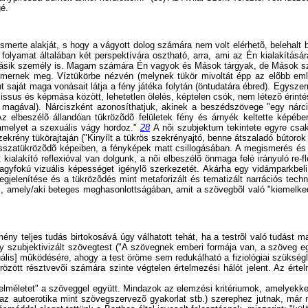
gé.
felismerte alakját, s hogy a vágyott dolog számára nem volt elérhetõ, beleh
folyamat általában két perspektívára osztható, arra, ami az Én kialakításá
a másik személy is. Magam számára Én vagyok és Mások tárgyak, de Mások sz
ismernek meg. Víztükörbe nézvén (melynek tükör mivoltát épp az elõbb említ
t saját maga vonásait látja a fény játéka folytán (öntudatára ébred). Egysz
rcissus és képmása között, lehetetlen ölelés, képtelen csók, nem létezõ érint
el magával). Nárciszként azonosíthatjuk, akinek a beszédszövege "egy nárc
z elbeszélõ állandóan tükrözõdõ felületek fény és árnyék keltette képében 
 amelyet a szexuális vágy hordoz."
28
A nõi szubjektum tekintete egyre csa
szekrény tükörajtaján ("Kinyílt a tükrös szekrényajtó, benne átszaladó bútor
s visszatükrözõdõ képeiben, a fényképek matt csillogásában. A megismerés é
ialakító reflexióval van dolgunk, a nõi elbeszélõ önmaga felé irányuló re-fl
agyfokú vizuális képességet igénylõ szerkezetét. Akárha egy vidámparkbeli
egjelenítése és a tükrözõdés mint metaforizált és tematizált narrációs tec
i, amely/aki beteges meghasonlottságában, amit a szövegbõl való "kiemelkedé
ny teljes tudás birtokosává úgy válhatott tehát, ha a testrõl való tudást ma
szubjektivizált szövegtest ("A szövegnek emberi formája van, a szöveg eg
lis] mûködésére, ahogy a test öröme sem redukálható a fiziológiai szükségl
rözött résztvevõi számára szinte végtelen értelmezési hálót jelent. Az ér
lméletet" a szöveggel együtt. Mindazok az elemzési kritériumok, amelyekkel 
i, az autoerotika mint szövegszervezõ gyakorlat stb.) szerephez jutnak, má