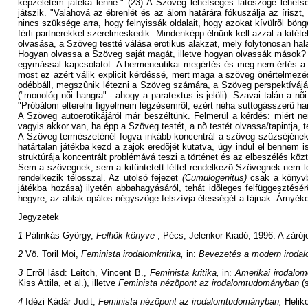
képzeletem játéka lenne." (23) A Szöveg lehetséges látószöge lehets
játszik. "Valahová az ébrenlét és az álom határára fókuszálja az íris
nincs szüksége arra, hogy felnyissák oldalait, hogy azokat kívülrõl böng
férfi partnerekkel szerelmeskedik. Mindenképp élnünk kell azzal a kitéte
olvasása, a Szöveg testté válása erotikus alakzat, mely folytonosan ha
Hogyan olvassa a Szöveg saját magát, illetve hogyan olvassák mások? M
egymással kapcsolatot. A hermeneutikai megértés és meg-nem-értés a 
most ez azért válik explicit kérdéssé, mert maga a szöveg önértelmez
odébbáll, megszûnik létezni a Szöveg számára, a Szöveg perspektívájábó
("monológ nõi hangra" - ahogy a paratextus is jelöli). Szavai talán a 
"Próbálom elterelni figyelmem légzésemrõl, ezért néha suttogásszerû 
A Szöveg autoerotikájáról már beszéltünk. Felmerül a kérdés: miért n
vagyis akkor van, ha épp a Szöveg testét, a nõ testét olvassa/tapintja, t
A Szöveg természeténél fogva inkább koncentrál a szöveg szüzséjének
határtalan játékba kezd a zajok eredõjét kutatva, úgy indul el bennem 
struktúrája koncentrált problémává teszi a történet és az elbeszélés k
Sem a szövegnek, sem a kitüntetett léttel rendelkezõ Szövegnek nem l
rendelkezik télosszal. Az utolsó fejezet
(Cumulogenitus)
csak a könyvbõ
játékba hozása) ilyetén abbahagyásáról, tehát idõleges felfüggesztés
hegyre, az ablak opálos négyszöge felszívja élességét a tájnak. Árnyéko
Jegyzetek
1
Pálinkás György,
Felhõk könyve
, Pécs, Jelenkor Kiadó, 1996. A zárój
2
Vö. Toril Moi,
Feminista irodalomkritika,
in:
Bevezetés a modern iroda
3
Errõl lásd: Leitch, Vincent B.,
Feminista kritika,
in:
Amerikai irodalom
Kiss Attila, et al.), illetve
Feminista nézõpont az irodalomtudományban
(s
4
Idézi Kádár Judit,
Feminista nézõpont az irodalomtudományban,
Heliko