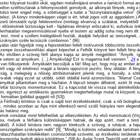
ezési folyamat kiváltó okát, egyben metaforájává emelve a narráció formai arc
lton szétfoszlanak a feltornyosodott gomolyok, az alkonyati fények, még a nap
tolsó teret enged még, a sötétséggel a tudat a "bizonytalanságba vetve" (9
lezi. (A könyv mindenképpen véget is ért, tehát jogos volt az aggodalom.) Az 
zerû útmutatót nyújt felelevenítve (mintegy elvarrva) a szálakat, melyekbõ
 eltûnésének biztossága kelt - fájdalmas élményt erõszakol ki, euforikus ön
s leírhatatlan megsemmisüléssel nyelte el testem az addig soha meg nem élt
test, mind a szellem kielégülését hozták, átadják helyüket az ürességnek, 
 Szoknyám széle lecsúszik combomon." (96)
yalás után figyeljük meg a fejezetekben fellelt motívumok többszörös összefo
erepe összehasonlítási alapot képezhet a
Felhõk könyvé
ben fellelt fény-
 Az elsõben a szöveg férfi alanya kapja az árnyék megjelölést: "Árnyék, í
õre vetem az árnyékom. (...) Árnyékvilág! Ezt is magamra kell vennem.",
24
a
 van fölkurjantok: Árnyékáért becsüljük a fát! Meg azt, hogy míg az ember 
érfi vagy nõ értelmezi magát a bináris oppozíció pozitív, fény oldalán. A fé
ság, a melegség a nõiség attribútumaként jelenik meg, a homály, a sötétsé
a-alak végig ezzel az utóbbi, sötét oldallal kerül azonosításra. "Mama! 
ékát pillantottam meg a házfalon. A lépcsõ tetején állhatott, ezért õt magá
 feltár bizonyos momentumokat. Ez a kapcsolat tér vissza majd átértékelõd
n, egyrészt az emlékezés gyermekkori megterheltsége mutat rá központi sz
formáiban (például guggoló nõ [53]).
 (a Férfinak) érintése is csak a saját test érzékeléseként, csak a nõi biolo
tt, mindez azonban az Apa mint ellenkezõ nemû szülõ hiányára nem elegend
tás határoz meg.
otívumok vonulatai mind fellelhetõek az elbeszélésben. Az elsõ menstruáció (
rása, melyek a férfiakra különösképpen hatnak, de épp azért, mert a tes
ból). A külsõ leírásra nem nagyon törekszik a szöveg, a ruházat, a haj
omszögében szoknyám redõi" [9], "Mindig is különös ruhadarabnak tartottam 
laszthatatlan kötelékében csomózódnak szövetté, az érzékelési területek egys
nypirosba burkolt akkor körülöttem." (59) Az Avilai Szent Teréztõl vett idézet