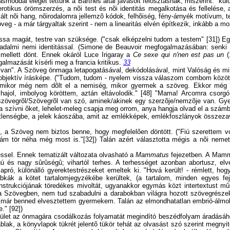
ásmóddal eleget tettünk a Barthes által javasolt felosztásnak, miszerint: "kül
otikus örömszerzés, a nõi test és nõi identitás megalkotása és fellelése, a
lt nõi hang, nõirodalomra jellemzõ kódok, felhõiség, fény-árnyék motívum, t
 - a már tárgyaltak szerint - nem a linearitás elvén építkezik, inkább a mo
ssa magát, testre van szüksége. ("csak elképzelni tudom a testem" [31]) Eg
dalmi nemi identitással. (Simone de Beauvoir megfogalmazásában: senki s
 mellett dönt. Ennek okáról Luce Irigaray a
Ce sexe qui n'nen est pas un
almazását kísérli meg a francia kritikus.
33
n". A Szöveg önmaga letapogatásával, dekódolásával, mint Valóság és mint
 és objektív írásképe. ("Tudom, tudom - nyelem vissza válaszom combom közö
t, mikor még nem dõlt el a nemiség, mikor gyermek a szöveg. Ekkor még e
l, imbolyog köröttem, aztán eltávolodik." [48] "Mama! Arcomra csorgó 
n szövegrõl/Szövegrõl van szó, aminek/akinek egy szerzõje/nemzõje van. Gyerm
szívni õket, lehelet-meleg csapja meg orrom, anya hangja olvad el a számb
ezetlenségbe, a jelek káoszába, amit az emlékképek, emlékfoszlányok összezav
, a Szöveg nem biztos benne, hogy megfelelõen döntött. ("Fiú szerettem vo
ám tör néha még most is."[32]) Talán azért választotta mégis a nõi nemet,
sel. Ennek tematizált változata olvasható a
Mammatus
fejezetben. A Mamma
gú és nagy sûrûségû; vihartól terhes. A terhességet azonban abortusz, elv
ró, különálló gyerektestrészeket emeltek ki. "Hová került! - rémlett, hogy
kák a kötet tartalomjegyzékébe kerültek, (a tartalom, minden egyes fejez
konstrukciójának töredékes mivoltát, ugyanakkor egymás közt intertextust m
a Szövegben, nem tud szabadulni a darabokban világra hozott szövegrészek
 már benned elvesztettem gyermekem. Talán az elmondhatatlan embrió-álmok
" [92])
elület az önmagára csodálkozás folyamatát megindító beszédfolyam áradásá
lak, a könyvlapok tükrét jelentõ tükör tehát az olvasást szó szerint megny