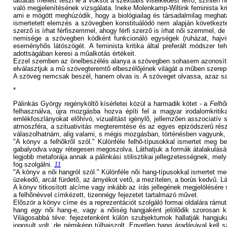
láttatás mellett teszi le a voksot a szexuális viselkedést leíró, szintén
való megjelenítésének vizsgálata. Ineke Molenkamp-Wiltink feminista krit
ami e mögött meghúzódik, hogy a biológiailag és társadalmilag meghat
ismertetett elemzés a szövegben konstituálódó nem alapján következte
szerzõ is írhat férfiszemmel, ahogy férfi szerzõ is írhat nõi szemmel, 
nemisége a szövegben kódként funkcionáló egységek (ruházat, hajvise
eseményhõs látószögét. A feminista kritika által preferált módszer
adottságában keresi a mûalkotás értékeit.
Ezzel szemben az önelbeszélés alanya a szövegben sohasem azonosítha
elválasztjuk a mû szövegteremtõ elbeszélõjének világát a mûben szerepl
A szöveg nemcsak beszél, hanem olvas is. A szöveget olvassa, azaz sa
*
Pálinkás György regényköltõ kísérletei közül a harmadik kötet - a
Felhõ
felhasználva, újra mozgásba hozva építi fel a magyar irodalomkritik
emlékfoszlányokat elõhívó, vizualitást igénylõ, jellemzõen asszociatív
atmoszféra, a szituativitás megteremtése és az egyes epizódszerû rés
válaszolhatnám, alig valami, s mégis mozgásban, történésben vagyunk, 
"A könyv a felhõkrõl szól." Különféle felhõ-típusokkal ismertet meg 
gabalyodva vagy rétegesen megoszolva. Láthatjuk a formák átalakulását
legjobb metaforája annak a pálinkási stilisztikai jellegzetességnek, m
fog szolgálni.
11
"A könyv a nõi hangról szól." Különféle nõi hang-típusokkal ismertet m
üzekedõ, arcát fürdetõ, az árnyékot vetõ, a mezítelen, a borús kedvû. Lát
A könyv titkosított alcíme vagy inkább az írás jellegének megjelölésére
a felhõnévvel címkézett, tizennégy fejezetet tartalmazó mûvet.
Elõször a könyv címe és a reprezentációt szolgáló formai oldalára rámu
hang
egy
nõi hang-e, vagy a nõiség hangjaként jelölõdik szorosan k
Világosabbá téve: fejezetenként külön szubjektumok hallatják hangjuk
jogosult volt, de némiképp túlhajszolt. Egyetlen hang áradásával kell