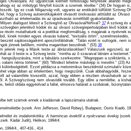
éges Olvasójára. Az ugyancsak kiemelt fontosságú fényrések állandó meglét
zt, ahogy ez az imbolygó fényfolt kúszik a szemek résébe." (34) De hogyan 
ésszék. Így ez csak féligazság volt, ugyanis az erotikától túlfûtött Szöveg Ol
llel, hogy a Szöveg autoerotikájaként olvasott önolvasási attitûdöt az Olvasó
lasztható az értelemadás és az újraolvasás ismétlõdõ gyakorlatában.
ilyen dialógust létesít a Szöveg/nõ az Olvasóval/férfival?
37
A szöveg és a
szövegben jelenlévõ kódok és az olvasó szövegrepertoárjában lévõ kódok sz
ése révén mutathatunk rá a poétikai megformáltság, s magának a nyelvnek e
l, kinek minden egyes olvasás kaland, "textuális öröm", szerelmeskedés, te
nõi beszéd sajátosságaiként aposztrofálódnak: "Talán ezért is suttogok, nem 
hangok jönnek belõlem, mintha magamban beszélnék." (53)
38
em jelenik meg a Másik teste az ábrázolásokban? Válaszunk egyszerû, az ed
ehát az õ teste is a Szöveg teste. "mintha az õ szavaival látnám a testemet." 
 hangsúlyozására, mint a fabuláris szerkezetre: "Megroppan a széktámla, 
is valami néma történet." (60) "Mindezt lehetne másképp is mesélni." (23) Az
özti különbségtételt. Ezzel példázva a metonimikus beszédmód szimulatív kö
ehet vége abban az értelemben, hogy megszûnik. Csak abbahagyódik, hiszen 
l ad valamiféle kivezetõt, azzal, hogy ebben a részben olvashatunk az o
érõl. A Szöveg/szöveg nem olvasódik tovább. Egy idõre a nemlétbe, a kisha
s, belsõ oldala eggyéolvad a fallal, elmosva határait a szobának, bizonytalan
elbe tett számok ennek a kiadásnak a lapszámaira utalnak.
lomelméletbe
(szerk. Ann Jefferson, David Robey), Budapest, Osiris Kiadó, 19
elmélet és irodalomkritika. A harmincas évektõl a nyolcvanas évekig
(szerk
zerk. Kádár Judit), Helikon, 1994/4.
n, 1994/4., 407-416., 414.