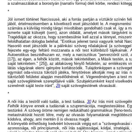
a szalmaszálakat a borostyán (narratív forma) öleli körbe, rendezi köteg
*
Jól ismert történet Narcissusé, aki a forrás partján a víztükör színén 
jából, értelmezésemben a következõ eset játszódott le. A megismerési 
számára a külvilág mindig tárgyi mivoltában gondolható csak el, így 
ismerte saját külsejét (sem), azon oldalát, amelyet mások tárgyként 
Tragédiáját az okozza, hogy szembesülnie kell azzal a ténnyel, miszerin
feloldhatatlan dologba belehal. "Erotikus jelenet tanúi vagyunk tehát Na
Hasonló eset játszódik le a pálinkási szöveg nõalakjával (a szövegg
fejezete egy-egy feltáró mozzanata a nõi test különbözõ tájékainak. A
Autoerotikus beszédhuzam ez, mely a narcisztikus "perverzióról szól,
[17]), az égen, a felhõk között, mások tekintetében, a Másik testén, a 
saját tekintetem." [25]), az ablaküveg fénylõ felületén, az emlékezé
látás vágyának elemi igényére korlátozódik. Tulajdonképpen a szöveget k
egymást oda-vissza tükrözõ játéka, fénytörései alkotják meg az írás n
tükrözõdõ felületei alapján mesélõdnének el. Végeredményben a test m
saját szöveglétének szereplõjévé válik. Szubjektumként kezd viselkedn
szerelmét saját teste iránt",
29
saját szövegtestének olvasását.
*
A nõi írás a testrõl való tudás, a test tudása.
30
Az írás mint szövegélmé
Felhõk könyve
ennek a tudásnak a szupremációja, megtestesülése. Egy 
testünké. A szöveg öröme nemigen redukálható grammatikus [feno-textuá
metastruktúrát hozott létre, mely az olvasás folyamatának megtöbbszö
kódolva, ahogy, ami mentén õ is olvassa magát.
A könnyebb érthetõség kedvéért kövessük végig ezt a "szövegolvasási e
azonossága, nõi princípiumok, nõi írás sajátosságai, kódjai, stratégiá