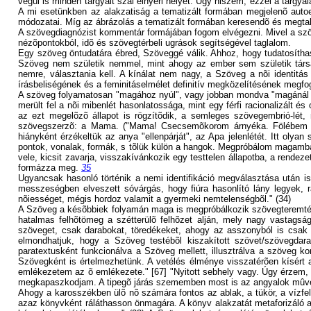
végül is minden tárgyalt szál elnyeri helyét. Úgy hiszem, ezzel a tárgyal
A mi esetünkben az alakzatiság a tematizált formában megjelenõ autoer
módozatai. Míg az ábrázolás a tematizált formában keresendõ és megtalá
A szövegdiagnózist kommentár formájában fogom elvégezni. Mivel a szöveg
nézõpontokból, idõ és szövegtérbeli ugrások segítségével taglalom.
Egy szöveg öntudatára ébred, Szöveggé válik. Ahhoz, hogy tudatosítha
Szöveg nem születik nemmel, mint ahogy az ember sem születik társa
nemre, választania kell. A kínálat nem nagy, a Szöveg a nõi identitás
írásbeliségének és a feminitáselmélet definitív megközelítésének megfog
A szöveg folyamatosan "magához nyúl", vagy jobban mondva "magánál va
merült fel a nõi mibenlét hasonlatossága, mint egy férfi racionalizált
az ezt megelõzõ állapot is rögzítõdik, a semleges szövegembrió-lé
szövegszerzõ: a Mama. ("Mama! Csecsemõkorom árnyéka. Fölébem hajo
hiányként érzékeltük az anya "ellenpárját", az Apa jelenlétét. Itt olya
pontok, vonalak, formák, s tõlük külön a hangok. Megpróbálom magamba 
vele, kicsit zavarja, visszakívánkozik egy testtelen állapotba, a rend
formázza meg.
35
Ugyancsak hasonló történik a nemi identifikáció megválasztása után is
messzeségben elveszett sóvárgás, hogy fiúra hasonlító lány legyek, r
nõiességet, mégis hordoz valamit a gyermeki nemtelenségbõl." (34)
A Szöveg a késõbbiek folyamán maga is megpróbálkozik szövegteremtés
hatalmas felhõtömeg a szétterülõ felhõzet alján, mely nagy vastagsá
szöveget, csak darabokat, töredékeket, ahogy az asszonyból is csak ap
elmondhatjuk, hogy a Szöveg testébõl kiszakított szövet/szövegdarab
paratextusként funkcionálva a Szöveg mellett, illusztrálva a szöveg 
Szövegként is értelmezhetünk. A vetélés élménye visszatérõen kísért 
emlékezetem az õ emlékezete." [67] "Nyitott sebhely vagy. Úgy érzem,
megkapaszkodjam. A tipegõ járás szememben most is az angyalok mûve.
Ahogy a karosszékben ülõ nõ számára fontos az ablak, a tükör, a vízf
azaz könyvként ráláthasson önmagára. A könyv alakzatát metaforizáló ab