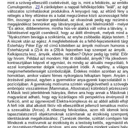
mint a szöveg-elbeszélõ cselekvését, úgy is, mint a felidézés, az emlék
Cumulogenitus
.
23
A záróképben a nappali felhõképzõdés "leáll", az égbo
változatos színhatásokat produkálva. A lenyugvó nap, az eltûnõ fény u
rettegés a fény eltûnése és a tudat megszûnése közti azonosságot feltéte
film, összegzi a narrátor gondolatait, az olvasónak pedig egy rezümé-s
megajándékoz bennünket egy látványorgiával, ami félelmünkbõl - melyet
"És akkor, döbbenetemre, mintha hús-vér alakká vált volna a látvány, 
lüktetéseivel együtt csendesül, hogy az átélt élmények, melyek mind a 
"Nyakszirtem bevágja a széktámla, az enyhe zsibbadás átjárja testem.
A részek után az egész. A megfeleltetések és a felhõ-fejezetenkénti tárg
Esterházy Péter
Egy nõ
címû kötetében az árnyék motívum humoros sz
Esterházynál a (2)-ik és a (29)-ik fejezetben kap szerepet az árnyék.
Kelkáposzta lesz, árnyék, ebédre, rendben? Olykor pedig így tréfál: El
így hívom. Például azt mondom: Hát itt ólálkodol, árnyék? Ha jókedvem
kontrasztjában képzeli el egymást, és mindig az aktuális megszólaló, f
ezzel komplementer dolgok viszonyaként íródik. A napfény, a világos
megismerhetetlenségét szimbolizálják. Érdekes módon azonban az any
homokban, amikor valami fémes nyikorgásra felkaptam fejem. Anyám árny
érzésével párosul, egyben a gyermekkor anya-gyerek kapcsolatából is
pozíciójában. A gyerekség motívuma szintén végigkövethetõ a szövegbe
embriópóz visszatérései (Mammatus, Altostratus) különbözõ jelzésszerû 
A Másik testi jelenlétének hiányára, illetve arra hogy annak a Másiknak
magyarázat adható, hogy egy kizárólagos nõi perspektíva érvényesül i
funkció, amit az úgynevezett Elektra-komplexus és az abból adódó elfoj
A férfi írók által alkotott fiktív nõi elbeszélõket jellemzõ tematikus m
a szexualitás (Arcus). A nõiesség felvázolása, azon nõi idomok leí
tapasztalatszerzõ objektumoknak számítanak az érzékiség szempontjá
identitásának megalkotásához. ("Lenézek ölembe, széttárt combjaim hár
Mindezek a motívumok az érzékiség és a testiség kettõs, egymástól elvá
az összetéveszthetetlen érzésre, ami egy pillanatra mindent valami halvá