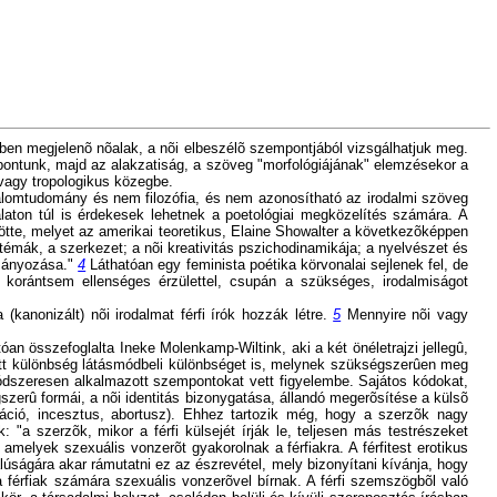
ben megjelenõ nõalak, a nõi elbeszélõ szempontjából vizsgálhatjuk meg.
ópontunk, majd az alakzatiság, a szöveg "morfológiájának" elemzésekor a
 vagy tropologikus közegbe.
dalomtudomány és nem filozófia, és nem azonosítható az irodalmi szöveg
laton túl is érdekesek lehetnek a poetológiai megközelítés számára. A
götte, melyet az amerikai teoretikus, Elaine Showalter a következõképpen
 témák, a szerkezet; a nõi kreativitás pszichodinamikája; a nyelvészet és
lmányozása."
4
Láthatóan egy feminista poétika körvonalai sejlenek fel, de
 korántsem ellenséges érzülettel, csupán a szükséges, irodalmiságot
(kanonizált) nõi irodalmat férfi írók hozzák létre.
5
Mennyire nõi vagy
an összefoglalta Ineke Molenkamp-Wiltink, aki a két önéletrajzi jellegû,
bott különbség látásmódbeli különbséget is, melynek szükségszerûen meg
ódszeresen alkalmazott szempontokat vett figyelembe. Sajátos kódokat,
gszerû formái, a nõi identitás bizonygatása, állandó megerõsítése a külsõ
loráció, incesztus, abortusz). Ehhez tartozik még, hogy a szerzõk nagy
"a szerzõk, mikor a férfi külsejét írják le, teljesen más testrészeket
amelyek szexuális vonzerõt gyakorolnak a férfiakra. A férfitest erotikus
úságára akar rámutatni ez az észrevétel, mely bizonyítani kívánja, hogy
 férfiak számára szexuális vonzerõvel bírnak. A férfi szemszögbõl való