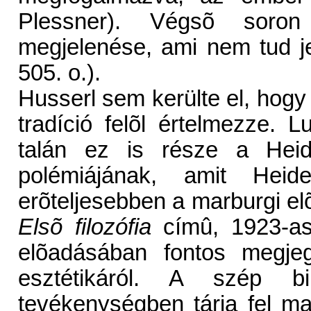
Plessner). Végsõ soron
megjelenése, ami nem tud jel
505. o.).
Husserl sem kerülte el, hogy
tradíció felõl értelmezze. 
talán ez is része a Heide
polémiájának, amit Hei
erõteljesebben a marburgi elõ
Elsõ filozófia
címû, 1923-as
elõadásában fontos megjeg
esztétikáról. A szép b
tevékenységben tárja fel 