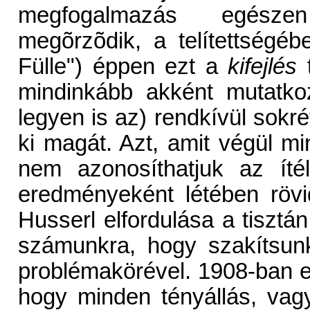
megfogalmazás egésze
megõrzõdik, a telítettség
Fülle") éppen ezt a
kifejlés
t
mindinkább akként mutatko
legyen is az) rendkívül sokré
ki magát. Azt, amit végül mi
nem azonosíthatjuk az ítél
eredményeként létében rövid
Husserl elfordulása a tisztán
számunkra, hogy szakítsun
problémakörével. 1908-ban 
hogy minden tényállás, vagy