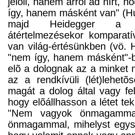
jelöli, hanem arról ad hírt,
így, hanem másként van" (Huss
majd Heidegger a fen
átértelmezésekor komparatí
van világ-értésünkben (vö. 
"nem így, hanem másként"-b
elõ a dolognak az a minket mi
az a rendkívüli (lét)lehet
magát a dolog által vagy fe
hogy elõállhasson a létet te
"Nem vagyok önmagammal
önmagammal, mihelyst egysz