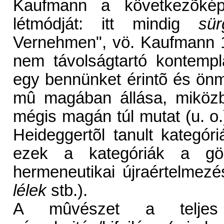
Kaufmann a következõké
létmódját: itt mindig
sür
Vernehmen", vö. Kaufmann 1
nem távolságtartó kontempl
egy bennünket érintõ és önma
mû magában állása, miközb
mégis magán túl mutat (u. o
Heideggertõl tanult kategór
ezek a kategóriák a görö
hermeneutikai újraértelme
lélek
stb.).
A mûvészet a teljes v