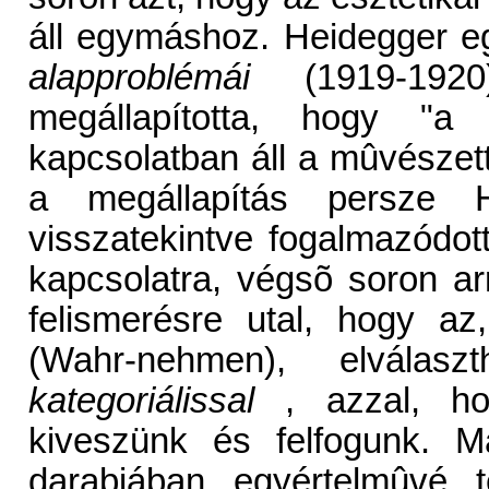
áll egymáshoz. Heidegger eg
alapproblémái
(1919-1920
megállapította, hogy "a
kapcsolatban áll a mûvészett
a megállapítás persze H
visszatekintve fogalmazódo
kapcsolatra, végsõ soron arr
felismerésre utal, hogy az
(Wahr-nehmen), elválaszt
kategoriálissal
, azzal, ho
kiveszünk és felfogunk.
darabjában egyértelmûvé 