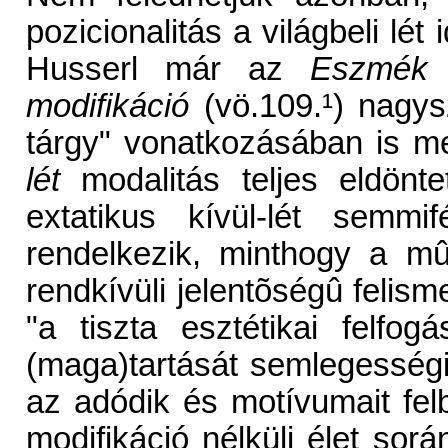
pozicionalitás a világbeli lét
Husserl már az
Eszmék
b
modifikáció
(vö.109.¹) nagys
tárgy" vonatkozásában is m
lét
modalitás teljes eldönt
extatikus kívül-lét semmif
rendelkezik, minthogy a mû
rendkívüli jelentõségû felism
"a tiszta esztétikai felfog
(maga)tartását semlegesség
az adódik és motívumait fe
modifikáció nélküli élet sor