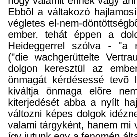
hogy valamit ennek vagy anna
Ebbõl a váltakozó hajlamosí
végletes el-nem-döntöttségb
ember, tehát éppen a dol
Heideggerrel szólva - "a rá
("die wachgerüttelte Vertra
dolgon keresztül az embe
önmagát kérdésessé tevõ 
kiváltja önmaga elõre ne
kiterjedését abba a nyílt ha
változni képes dolgok idézn
valami tárgyként, hanem mi 
így jutunk egy a fenomén által