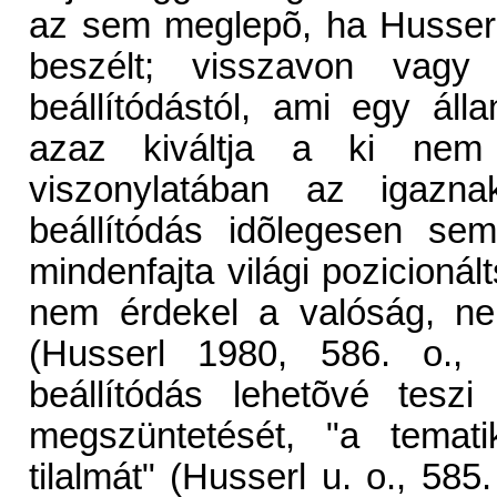
az sem meglepõ, ha Husserl
beszélt; visszavon vagy
beállítódástól, ami egy áll
azaz kiváltja a ki nem
viszonylatában az igaznak
beállítódás idõlegesen sem
mindenfajta világi pozicioná
nem érdekel a valóság, ne
(Husserl 1980, 586. o., 
beállítódás lehetõvé teszi
megszüntetését, "a temati
tilalmát" (Husserl u. o., 585.