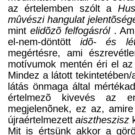
az értelemben szólt a
Huss
mûvészi hangulat jelentõség
mint
elidõzõ felfogásról
. Ami
el-nem-döntött
idõ- és lé
megértésre, ami észrevétle
motívumok mentén éri el az
Mindez a látott tekintetében/a
látás önmaga által mértékadó
értelmezõ kivevés az e
megjelenõnek, ez az, amire 
újraértelmezett
aisztheszisz
k
Mit is értsünk akkor a görö