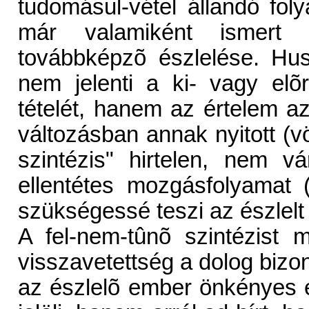
tudomásul-vétel állandó fol
már valamiként ismert 
továbbképzõ észlelése. Huss
nem jelenti a ki- vagy elõ
tételét, hanem az értelem az
változásban annak nyitott (vö.
szintézis" hirtelen, nem 
ellentétes mozgásfolyamat 
szükségessé teszi az észlelt 
A fel-nem-tûnõ szintézist 
visszavetettség a dolog bizo
az észlelõ ember önkényes é