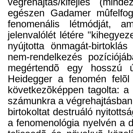
végrehajtás/kifejlés (mind
egészen Gadamer mûfelfogá
fenomenális létmódját, a
jelenvalólét létére "kihegyeze
nyújtotta önmagát-birtoklás
nem-rendelkezés pozíciójá
megértendõ egy hosszú
Heidegger a fenomén felõl 
következõképpen tagolta: a s
számunkra a végrehajtásban
birtokoltat destruáló nyitotts
a fenomenológia nyelvén a d