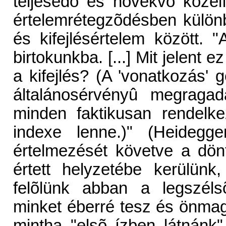
teljesedõ és növekvõ közelí
értelemrétegzõdésben különb
és kifejlésértelem között. 
birtokunkba. [...] Mit jelent e
a kifejlés? (A 'vonatkozás' 
általánosérvényû megragadá
minden faktikusan rendelke
indexe lenne.)" (Heidegg
értelmezését követve a dö
értett helyzetébe kerülün
felõlünk abban a legszéls
minket éberré tesz és önmag
mintha "elsõ ízben látnánk" 