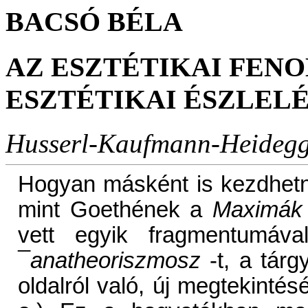
BACSÓ BÉLA
AZ ESZTÉTIKAI FENO
ESZTÉTIKAI ÉSZLEL
Husserl-Kaufmann-Heideg
Hogyan másként is kezdhet
mint Goethének a
Maximák 
vett egyik fragmentumával
¯anatheoriszmosz
-t, a tár
oldalról való, új megtekintés