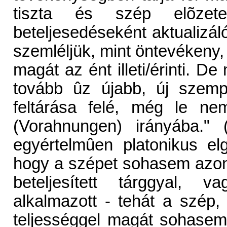
tiszta és szép elõzete
beteljesedéseként aktualizá
szemléljük, mint öntevékeny,
magát az ént illeti/érinti. D
tovább ûz újabb, új szemp
feltárása felé, még le ne
(Vorahnungen) irányába."
egyértelmûen platonikus el
hogy a szépet sohasem azon
beteljesített tárggyal, 
alkalmazott - tehát a szép,
teljességgel magát sohasem 