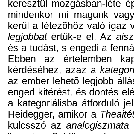
keresztül mozgásban-léte ép
mindenkor mi magunk vagyu
kerül a létezõhöz való igaz 
legjobbat
értük-e el. Az
aisz
és a tudást, s engedi a fenn
Ebben az értelemben ka
kérdéséhez, azaz a
kategori
az ember lehetõ legjobb áll
enged kitérést, és döntés elé
a kategoriálisba átforduló je
Heidegger, amikor a
Theaité
kulcsszó az
analogiszmata
,