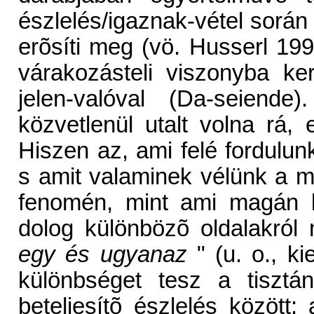
észlelés/igaznak-vétel során 
erõsíti meg (vö. Husserl 199
várakozásteli viszonyba ke
jelen-valóval (Da-seiende
közvetlenül utalt volna rá, 
Hiszen az, ami felé fordulunk
s amit valaminek vélünk a 
fenomén, mint ami magán k
dolog különbözõ oldalakró
egy és ugyanaz
" (u. o., ki
különbséget tesz a tisztá
beteljesítõ észlelés között