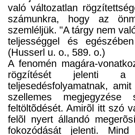
való változatlan rögzítettsé
számunkra, hogy az önma
szemléljük. "A tárgy nem val
teljességgel és egészébe
(Husserl u. o., 589. o.)
A fenomén magára-vonatkoz
rögzítését jelenti a
teljesedésfolyamatnak, ami
szellemes megjegyzése 
feltöltõdését. Amirõl itt szó 
felõl nyert állandó megerõ
fokozódását jelenti. Mind