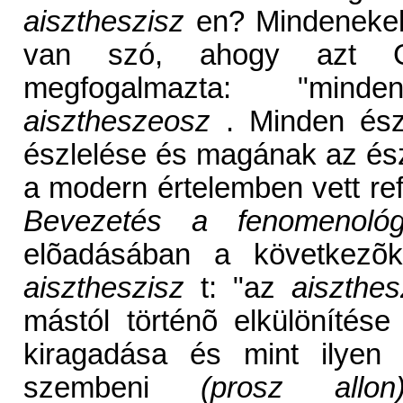
aisztheszisz
en? Mindenekelõt
van szó, ahogy azt G
megfogalmazta: "mi
aisztheszeosz
. Minden észl
észlelése és magának az észl
a modern értelemben vett ref
Bevezetés a fenomenoló
elõadásában a következõk
aisztheszisz
t: "az
aiszthes
mástól történõ elkülönítés
kiragadása és mint ilyen 
szembeni
(prosz allon