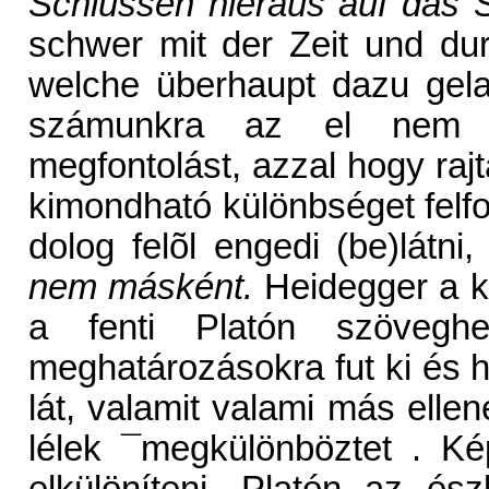
Schlüssen hieraus auf das 
schwer mit der Zeit und dur
welche überhaupt dazu gela
számunkra az el nem d
megfontolást, azzal hogy rajta
kimondható különbséget felfo
dolog felõl engedi (be)látn
nem másként.
Heidegger a k
a fenti Platón szöveg
meghatározásokra fut ki és h
lát, valamit valami más ell
lélek ¯megkülönböztet . Ké