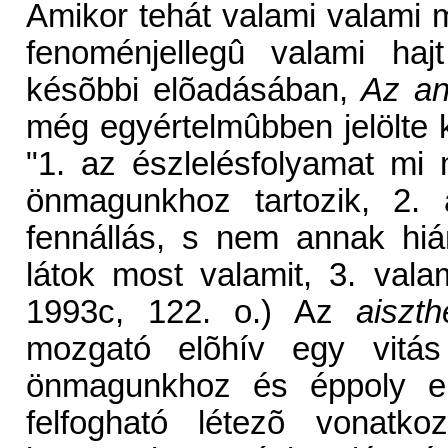
Amikor tehát valami valami 
fenoménjellegû valami haj
késõbbi elõadásában,
Az ant
még egyértelmûbben jelölte k
"1. az észlelésfolyamat mi
önmagunkhoz tartozik, 2.
fennállás, s nem annak hi
látok most valamit, 3. vala
1993c, 122. o.) Az
aiszth
mozgató elõhív egy vitás 
önmagunkhoz és éppoly e
felfogható létezõ vonatk