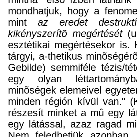
mondhatjuk, hogy a fenomen
mint
az eredet destruk
kikényszerítõ megértését
(u
esztétikai megértésekor is
tárgyi, a-thetikus minõségér
Gebilde) semmiféle tézis/té
egy olyan léttartományb
minõségek elemeivel egyetem
minden régión kívül van." (
részesít minket a mû egy l
egy látással, azaz ragad mi
Nem feledhetjük azonban, 