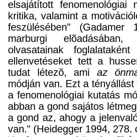
elsajátított fenomenológiai
kritika, valamint a motivác
feszülésében" (Gadamer 1
marburgi elõadásában, 
olvasatainak foglalataként
ellenvetéseket tett a huss
tudat létezõ, ami
az önmag
módján van. Ezt a tényállást 
a fenomenológiai kutatás m
abban a gond sajátos létmeg
a gond az, ahogy a jelenvaló
van." (Heidegger 1994, 278. 