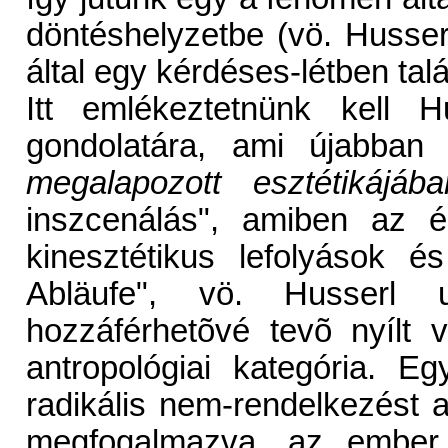
döntéshelyzetbe (vö. Husserl
által egy kérdéses-létben tal
Itt emlékeztetnünk kell H
gondolatára, ami újabban
megalapozott esztétikájába
inszcenálás", amiben az é
kinesztétikus lefolyások és
Abläufe", vö. Husserl 
hozzáférhetõvé tevõ nyílt v
antropológiai kategória. Eg
radikális nem-rendelkezést a
megfogalmazva, az embe