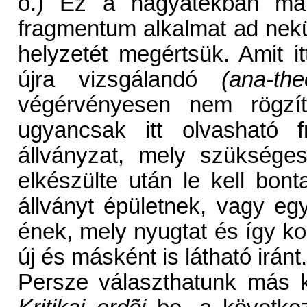
o.) Ez a hagyatékban mara
fragmentum alkalmat ad nek
helyzetét megértsük. Amit i
újra vizsgálandó
(ana-the
végérvényesen nem rögzít
ugyancsak itt olvasható f
állványzat, mely szüksége
elkészülte után le kell bon
állványt épületnek, vagy egy
ének, mely nyugtat és így ko
új és másként is látható iránt.
Persze választhatunk más k