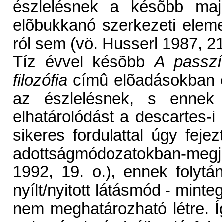
észlelésnek a késõbb majd
elõbukkanó szerkezeti eleme
ról sem (vö. Husserl 1987, 21
Tíz évvel késõbb
A passzív
filozófia
címû elõadásokban e
az észlelésnek, s ennek
elhatárolódást a descartes-
sikeres fordulattal úgy feje
adottságmódozatokban-megj
1992, 19. o.), ennek folyt
nyílt/nyitott látásmód - minte
nem meghatározható létre. Í