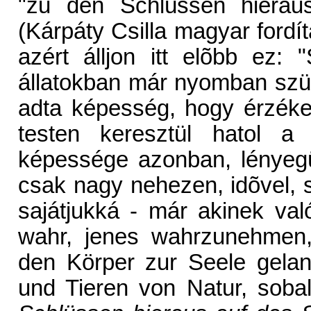
"zu den Schlüssen hieraus
(Kárpáty Csilla magyar ford
azért álljon itt elõbb ez
állatokban már nyomban szü
adta képesség, hogy érzéke
testen keresztül hatol a
képessége azonban, lényegü
csak nagy nehezen, idõvel, s
sajátjukká - már akinek való
wahr, jenes wahrzunehmen,
den Körper zur Seele gela
und Tieren von Natur, sobal