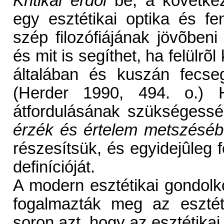
Kritikai erdõi
be, a következõ
egy esztétikai optika és f
szép filozófiájának jövõbeni
és mit is segíthet, ha felülrõ
általában és kuszán fecse
(Herder 1990, 494. o.) He
átfordulásának szükségessé
érzék és értelem metszéséb
részesítsük, és egyidejûleg fe
definícióját.
A modern esztétikai gondolko
fogalmazták meg az esztét
soron azt, hogy az esztétika