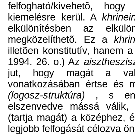
felfogható/kivehetõ, hogy
kiemelésre kerül. A
khrinei
elkülönítésben az elkül
megközelíthetõ. Ez a
khri
illetõen konstitutív, hanem 
1994, 26. o.) Az
aisztheszis
jut, hogy magát a valam
vonatkozásában értse és m
(logosz-struktúra)
, s enn
elszenvedve mássá válik, r
(tartja magát) a középhez, 
legjobb felfogását célozva ö