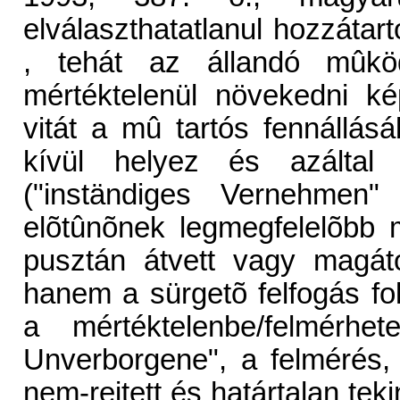
elválaszthatatlanul hozzátar
, tehát az állandó mûk
mértéktelenül növekedni k
vitát a mû tartós fennállásá
kívül helyez és azáltal
("inständiges Vernehmen
elõtûnõnek legmegfelelõbb m
pusztán átvett vagy magátó
hanem a sürgetõ felfogás fo
a mértéktelenbe/felmérhet
Unverborgene", a felmérés,
nem-rejtett és határtalan tek