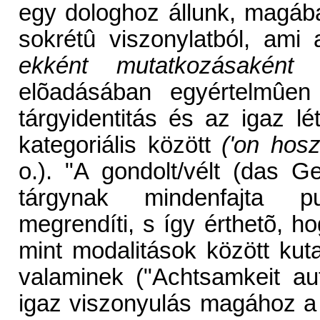
egy dologhoz állunk, magába
sokrétû viszonylatból, ami
ekként mutatkozásaként 
elõadásában egyértelmûen 
tárgyidentitás és az igaz l
kategoriális között
('on hosz
o.). "A gondolt/vélt (das Ge
tárgynak mindenfajta pu
megrendíti, s így érthetõ, 
mint modalitások között kutat
valaminek ("Achtsamkeit auf
igaz viszonyulás magához a