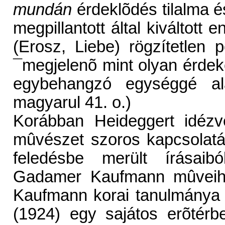
mundán
érdeklõdés tilalma és
megpillantott által kiváltott
(Erosz, Liebe) rögzítetlen
¯megjelenõ mint olyan érdek
egybehangzó egységgé ala
magyarul 41. o.)
Korábban Heideggert idézv
mûvészet szoros kapcsolatá
feledésbe merült írásaibó
Gadamer Kaufmann mûveihez
Kaufmann korai tanulmány
(1924) egy sajátos erõtérb