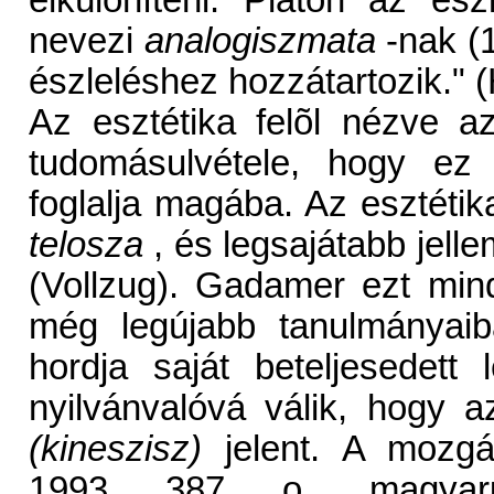
elkülöníteni. Platón az ész
nevezi
analogiszmata
-nak (1
észleléshez hozzátartozik." 
Az esztétika felõl nézve 
tudomásulvétele, hogy ez 
foglalja magába. Az esztétik
telosza
, és legsajátabb jell
(Vollzug). Gadamer ezt mind
még legújabb tanulmányai
hordja saját beteljesedett 
nyilvánvalóvá válik, hogy 
(kineszisz)
jelent. A mozg
1993, 387. o., magya