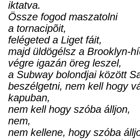
iktatva.
Össze fogod maszatolni
a tornacipõit,
felégeted a Liget fáit,
majd üldögélsz a Brooklyn-hí
végre igazán öreg leszel,
a Subway bolondjai között Sa
beszélgetni, nem kell hogy vá
kapuban,
nem kell hogy szóba álljon,
nem,
nem kellene, hogy szóba állj