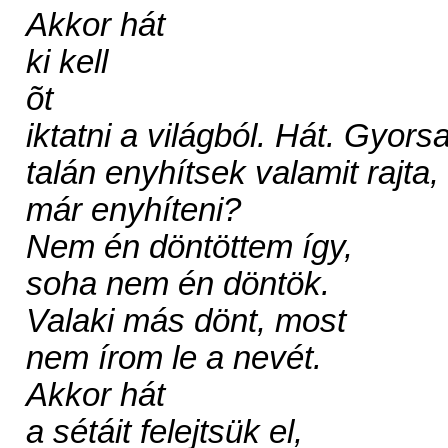
Akkor hát
ki kell
õt
iktatni a világból. Hát. Gyors
talán enyhítsek valamit rajta,
már enyhíteni?
Nem én döntöttem így,
soha nem én döntök.
Valaki más dönt, most
nem írom le a nevét.
Akkor hát
a sétáit felejtsük el,