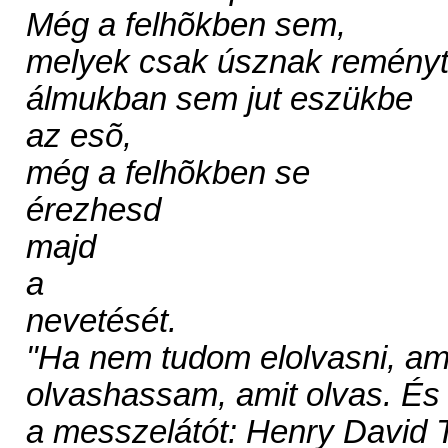
Még a felhõkben sem,
melyek csak úsznak reményt
álmukban sem jut eszükbe
az esõ,
még a felhõkben se
érezhesd
majd
a
nevetését.
"Ha nem tudom elolvasni, amit
olvashassam, amit olvas. 
a messzelátót: Henry David 