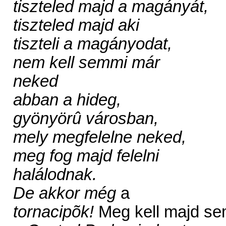
tiszteled majd a magányát,
tiszteled majd aki
tiszteli a magányodat,
nem kell semmi már
neked
abban a hideg,
gyönyörû városban,
mely megfelelne neked,
meg fog majd felelni
halálodnak.
De akkor még
a
tornacipõk!
Meg kell majd s