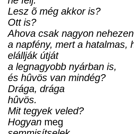
ne félj.
Lesz õ még akkor is?
Ott is?
Ahova csak nagyon nehezen 
a napfény, mert a hatalmas, 
elállják útját
a legnagyobb nyárban is,
és hûvös van mindég?
Drága, drága
hûvös.
Mit tegyek veled?
Hogyan
meg
semmisítselek.