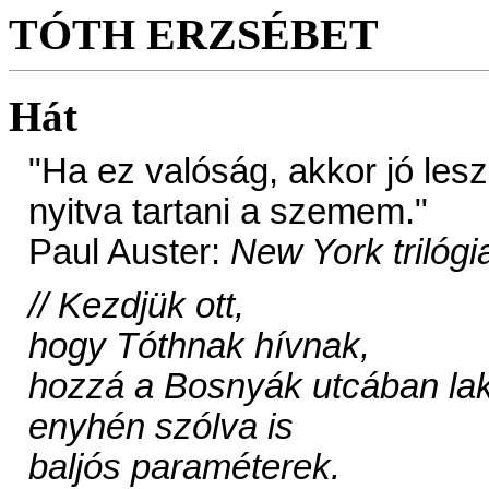
TÓTH ERZSÉBET
Hát
"Ha ez valóság, akkor jó lesz
nyitva tartani a szemem."
Paul Auster:
New York trilógi
// Kezdjük ott,
hogy Tóthnak hívnak,
hozzá a Bosnyák utcában la
enyhén szólva is
baljós paraméterek.