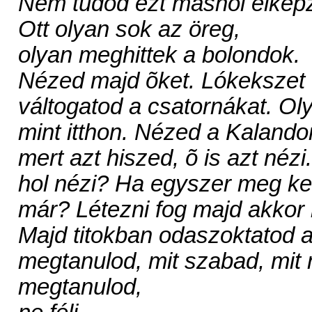
Nem tudod ezt máshol elképz
Ott olyan sok az öreg,
olyan meghittek a bolondok.
Nézed majd õket. Lókekszet 
váltogatod a csatornákat. Oly
mint itthon. Nézed a Kalando
mert azt hiszed, õ is azt nézi
hol nézi? Ha egyszer meg ke
már? Létezni fog majd akkor 
Majd titokban odaszoktatod 
megtanulod, mit szabad, mit
megtanulod,