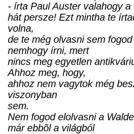
- írta Paul Auster valahogy a
hát persze! Ezt mintha te írta
volna,
de te még olvasni sem fogod
nemhogy írni, mert
nincs meg egyetlen antikvár
Ahhoz meg, hogy,
ahhoz nem vagytok még bes
viszonyban
sem.
Nem fogod elolvasni a Walden
már ebbõl a világból