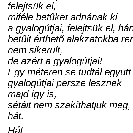
felejtsük el,
miféle betûket adnának ki
a gyalogútjai, felejtsük el, h
betûit érthetõ alakzatokba re
nem sikerült,
de azért a gyalogútjai!
Egy méteren se tudtál együtt
gyalogútjai persze lesznek
majd így is,
sétáit nem szakíthatjuk meg,
hát.
Hát