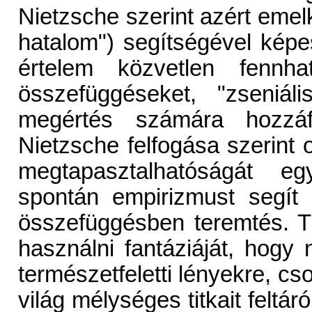
Nietzsche szerint azért emelke
hatalom") segítségével képe
értelem közvetlen fennhat
összefüggéseket, "zseniál
megértés számára hozzáf
Nietzsche felfogása szerint 
megtapasztalhatóságát egy
spontán empirizmust segít 
összefüggésben teremtés. 
használni fantáziáját, hogy
természetfeletti lényekre, cs
világ mélységes titkait feltár