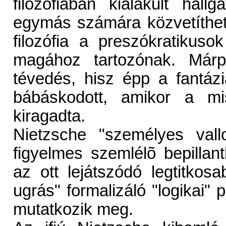
filozófiában kialakult hal
egymás számára közvetíthete
filozófia a preszókratikuso
magához tartozónak. Márp
tévedés, hisz épp a fantázi
bábáskodott, amikor a m
kiragadta.
Nietzsche "személyes val
figyelmes szemlélõ bepilla
az ott lejátszódó legtitkos
ugrás" formalizáló "logikai"
mutatkozik meg.