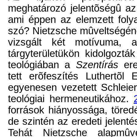
meghatározó jelentõségû az i
ami éppen az elemzett foly
szó? Nietzsche mûveltségén
vizsgált két motívuma, a
tárgyterületükön kidolgoztá
teológiában a
Szentírás
er
tett erõfeszítés Luthertõl 
egyenesen vezetett Schlei
teológiai hermeneutikához.
források hiányossága, töred
de szintén az eredeti jelentés
Tehát Nietzsche alapmûve