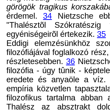
görögök tragikus korszakáb
érdemel.
34
Nietzsche ebbe
"Thalésztõl Szókratészig 
egyéniségeirõl értekezik.
35
Eddigi elemzésünkhöz szo
filozófiájával foglalkozó rész
részletesebben.
36
Nietzsche
filozófia - úgy tûnik - képte
eredete és anyaöle a víz.
empíria közvetlen tapasztal
filozofikus tartalma abban
Thalész az absztrakt dolg