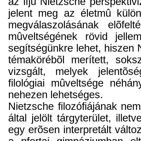
az ifjú Nietzsche perspekti
jelent meg az életmû külön
megválaszolásának elõfelté
mûveltségének rövid jell
segítségünkre lehet, hiszen N
témakörébõl merített, soksz
vizsgált, melyek jelentõ
filológiai mûveltsége néhá
nehezen lehetséges.
Nietzsche filozófiájának ne
által jelölt tárgyterület, il
egy erõsen interpretált változ