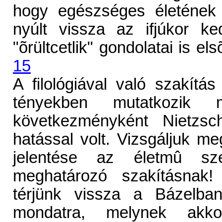
hogy egészséges életének u
nyúlt vissza az ifjúkor k
"õrültcetlik" gondolatai is e
15
A filológiával való szakítá
tényekben mutatkozik
következményként Nietzsc
hatással volt. Vizsgáljuk m
jelentése az életmû sz
meghatározó szakításnak!
térjünk vissza a Bázelba
mondatra, melynek akk