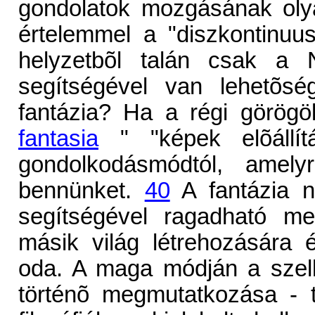
gondolatok mozgásának olya
értelemmel a "diszkontinuu
helyzetbõl talán csak a Ni
segítségével van lehetõsé
fantázia? Ha a régi görögök
fantasia
" "képek elõállítá
gondolkodásmódtól, amel
bennünket.
40
A fantázia 
segítségével ragadható m
másik világ létrehozására 
oda. A maga módján a szel
történõ megmutatkozása - to