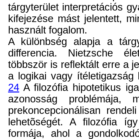
tárgyterület interpretációs gy
kifejezése mást jelentett, min
használt fogalom.
A különbség alapja a tárgy
differencia. Nietzsche é
többször is reflektált erre a j
a logikai vagy ítéletigazsá
24
A filozófia hipotetikus i
azonosság problémája, m
prekoncepcionálisan rendel
lehetõségét. A filozófia íg
formája, ahol a gondolkodó