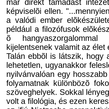
már direkt támadást intéze
képviselõi ellen. "...mennyi
a valódi ember elõkészület
például a filozófusok elõkés
õ hangyaszorgalommal 
kijelentsenek valamit az élet 
Talán ebbõl is látszik, hogy
lehetetlen, ugyanakkor felesle
nyilvánvalóan egy hosszabb 
folyamatnak különbözõ fokoza
szöveghelyek. Sokkal lényeg
volt a filológia, és ezen kere