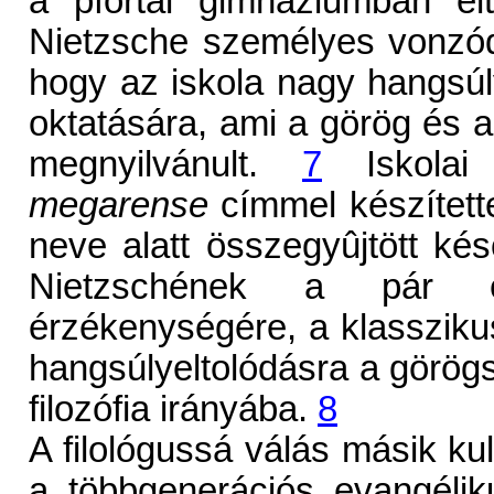
a pfortai gimnáziumban elt
Nietzsche személyes vonzód
hogy az iskola nagy hangsúly
oktatására, ami a görög és 
megnyilvánult.
7
Iskolai 
megarense
címmel készített
neve alatt összegyûjtött ké
Nietzschének a pár es
érzékenységére, a klassziku
hangsúlyeltolódásra a görög
filozófia irányába.
8
A filológussá válás másik k
a többgenerációs evangéliku