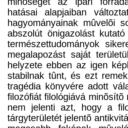
minõségét az ipari forra
hatásai alapjaiban változ
hagyományainak mûvelõi so
abszolút önigazolást kutató
természettudományok siker
megalapozást saját terület
helyzete ebben az igen kép
stabilnak tûnt, és ezt remek
tragédia könyvére adott v
filozófiát filológiává minõsít
nem jelenti azt, hogy a filo
tárgyterületét jelentõ antikv