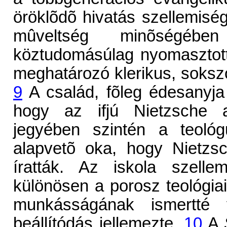
öröklõdõ hivatás szellemisé
mûveltség minõségében
köztudomásúlag nyomasztotta
meghatározó klerikus, soksz
9
A család, fõleg édesanyja
hogy az ifjú Nietzsche 
jegyében szintén a teológ
alapvetõ oka, hogy Nietzsc
íratták. Az iskola szell
különösen a porosz teológia
munkásságának ismertté v
beállítódás jellemezte.
10
A