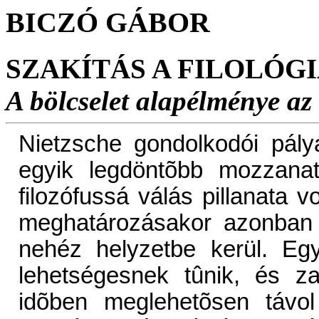
BICZÓ GÁBOR
SZAKÍTÁS A FILOLÓG
A bölcselet alapélménye az
Nietzsche gondolkodói pályáj
egyik legdöntõbb mozzanata
filozófussá válás pillanata 
meghatározásakor azonban 
nehéz helyzetbe kerül. Egy
lehetségesnek tûnik, és 
idõben meglehetõsen távol