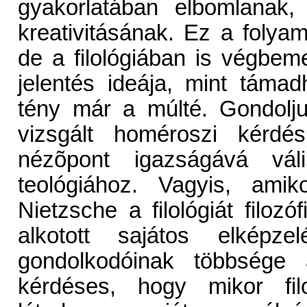
gyakorlatában elbomlanak,
kreativitásának. Ez a folya
de a filológiában is végbeme
jelentés ideája, mint támad
tény már a múlté. Gondolj
vizsgált homéroszi kérdés
nézõpont igazságává vál
teológiához. Vagyis, ami
Nietzsche a filológiát filozó
alkotott sajátos elképze
gondolkodóinak többsége á
kérdéses, hogy mikor filo