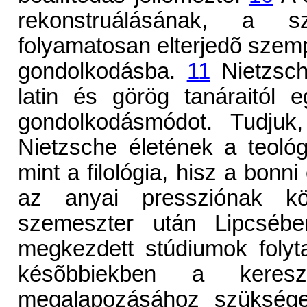
rekonstruálásának, a s
folyamatosan elterjedõ szempo
gondolkodásba.
11
Nietzsche
latin és görög tanáraitól eg
gondolkodásmódot. Tudjuk,
Nietzsche életének a teológ
mint a filológia, hisz a bonn
az anyai pressziónak kös
szemeszter után Lipcséb
megkezdett stúdiumok folyt
késõbbiekben a keresz
megalapozásához szükséges