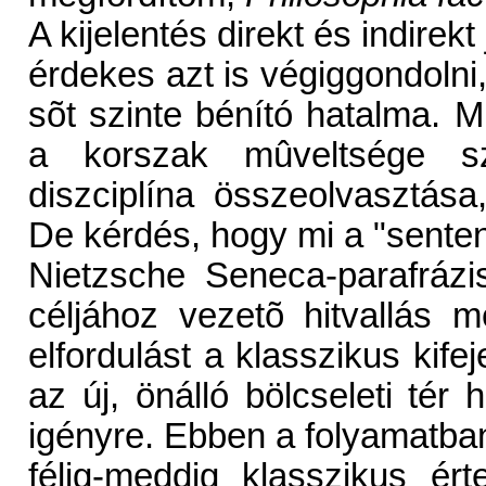
A kijelentés direkt és indirek
érdekes azt is végiggondolni,
sõt szinte bénító hatalma. Mi
a korszak mûveltsége sz
diszciplína összeolvasztása,
De kérdés, hogy mi a "sentent
Nietzsche Seneca-parafrázis
céljához vezetõ hitvallás 
elfordulást a klasszikus kife
az új, önálló bölcseleti tér
igényre. Ebben a folyamatba
félig-meddig klasszikus ért