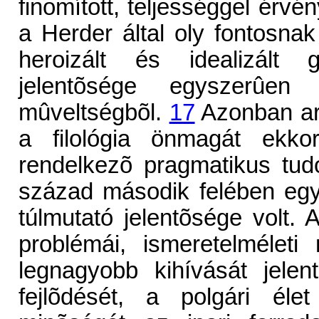
finomított, teljességgel érv
a Herder által oly fontosnak
heroizált és idealizált g
jelentõsége egyszerûen
mûveltségbõl.
17
Azonban ar
a filológia önmagát ekkor
rendelkezõ pragmatikus tud
század második felében eg
túlmutató jelentõsége volt. 
problémái, ismeretelmélet
legnagyobb kihívását jelen
fejlõdését, a polgári élet