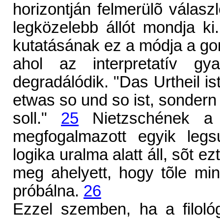
horizontján felmerülõ válas
legközelebb állót mondja ki.
kutatásának ez a módja a go
ahol az interpretatív gy
degradálódik. "Das Urtheil is
etwas so und so ist, sondern
soll."
25
Nietzschének a k
megfogalmazott egyik legs
logika uralma alatt áll, sõt e
meg ahelyett, hogy tõle min
próbálna.
26
Ezzel szemben, ha a filológ