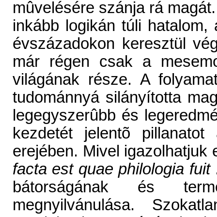
mûvelésére szánja rá magát. 
inkább logikán túli hatalom,
évszázadokon keresztül vég
már régen csak a mesemo
világának része. A folyama
tudománnyá silányította mag
legegyszerûbb és legeredmé
kezdetét jelentõ pillanatot
erejében. Mivel igazolhatjuk
facta est quae philologia fuit
.
bátorságának és term
megnyilvánulása. Szokatl