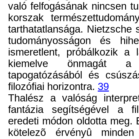
való felfogásának nincsen t
korszak természettudomány
tarthatatlansága. Nietzsche 
tudományosságon és hihete
ismeretlent, próbálkozik a l
kiemelve önmagát a "
tapogatózásából és csúszás
filozófiai horizontra.
39
Thalész a valóság interpre
fantázia segítségével a fi
eredeti módon oldotta meg. 
kötelezõ érvényû minden 