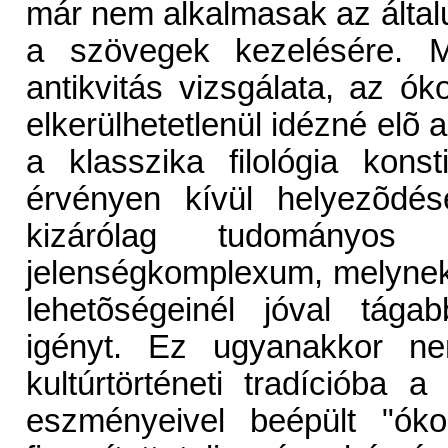
már nem alkalmasak az általu
a szövegek kezelésére. M
antikvitás vizsgálata, az ó
elkerülhetetlenül idézné elõ a
a klasszika filológia konst
érvényen kívül helyezõdés
kizárólag tudományos
jelenségkomplexum, melynek 
lehetõségeinél jóval tágab
igényt. Ez ugyanakkor ne
kultúrtörténeti tradíciób
eszményeivel beépült "óko