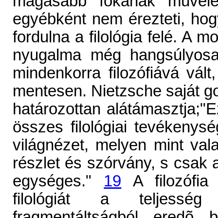
magasabb fokának mûvelés
egyébként nem érezteti, hogy 
fordulna a filológia felé. A m
nyugalma még hangsúlyosab
mindenkorra filozófiává vált
mentesen. Nietzsche saját g
határozottan alátámasztja;"
összes filológiai tevékenysége
világnézet, melyen mint val
részlet és szórvány, s csa
egységes."
19
A filozófia 
filológiát a teljesség
fragmentáltságból eredõ b