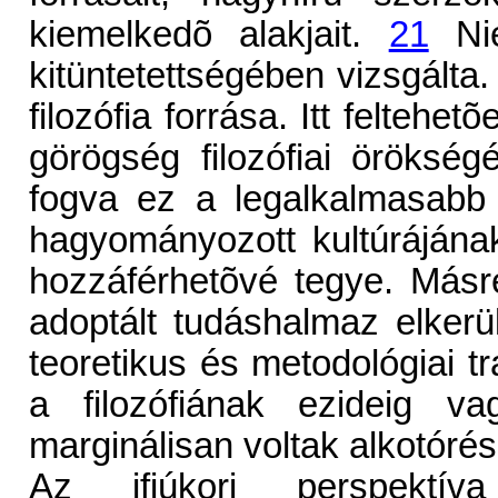
kiemelkedõ alakjait.
21
Nie
kitüntetettségében vizsgálta
filozófia forrása. Itt felteh
görögség filozófiai örökség
fogva ez a legalkalmasabb 
hagyományozott kultúráján
hozzáférhetõvé tegye. Másrés
adoptált tudáshalmaz elkerül
teoretikus és metodológiai t
a filozófiának ezideig v
marginálisan voltak alkotórés
Az ifjúkori perspektív