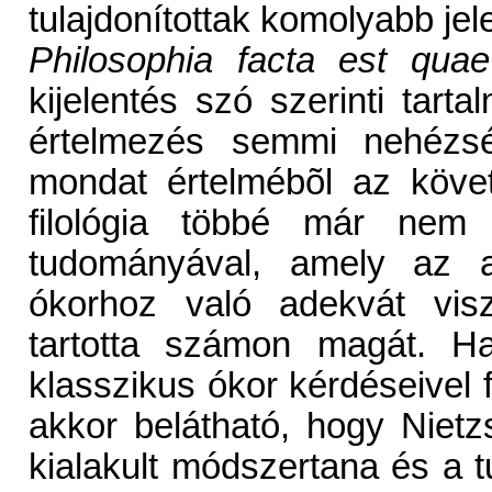
tulajdonítottak komolyabb je
Philosophia facta est quae 
kijelentés szó szerinti tart
értelmezés semmi nehézs
mondat értelmébõl az köve
filológia többé már nem
tudományával, amely az a
ókorhoz való adekvát visz
tartotta számon magát. Ha
klasszikus ókor kérdéseivel f
akkor belátható, hogy Nietzsc
kialakult módszertana és a