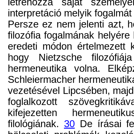
létrehozza saját személyé
interpretáció melyik fogalmát
Persze ez nem jelenti azt,
filozófia fogalmának helyére 
eredeti módon értelmezett k
hogy Nietzsche filozófiá
hermeneutika volna. Elkép
Schleiermacher hermeneutikai
vezetésével Lipcsében, majd 
foglalkozott szövegkritiká
kifejezetten hermeneutik
filológiának.
30
De írásai fe