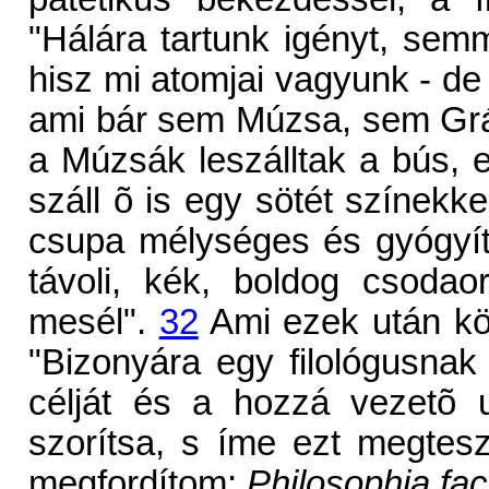
"Hálára tartunk igényt, s
hisz mi atomjai vagyunk - de
ami bár sem Múzsa, sem Grác
a Múzsák leszálltak a bús, e
száll õ is egy sötét színekke
csupa mélységes és gyógyíth
távoli, kék, boldog csodaor
mesél".
32
Ami ezek után kö
"Bizonyára egy filológusnak
célját és a hozzá vezetõ u
szorítsa, s íme ezt megte
megfordítom;
Philosophia fact