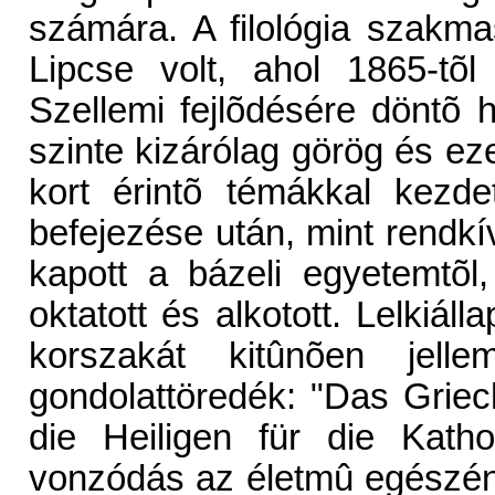
számára. A filológia szakma
Lipcse volt, ahol 1865-tõl 
Szellemi fejlõdésére döntõ 
szinte kizárólag görög és ez
kort érintõ témákkal kezde
befejezése után, mint rendkívü
kapott a bázeli egyetemtõl,
oktatott és alkotott. Lelkiáll
korszakát kitûnõen jell
gondolattöredék: "Das Grie
die Heiligen für die Katho
vonzódás az életmû egészén