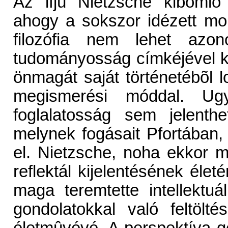
Az ifjú Nietzsche kibomló
ahogy a sokszor idézett mo
filozófia nem lehet az
tudományosság címkéjével ka
önmagát saját történetébõl 
megismerési móddal. Ugy
foglalatosság sem jelenthe
melynek fogásait Pfortában,
el. Nietzsche, noha ekkor 
reflektál kijelentésének éle
maga teremtette intellektuá
gondolatokkal való feltölté
életmûvévé. A perspektíva ge