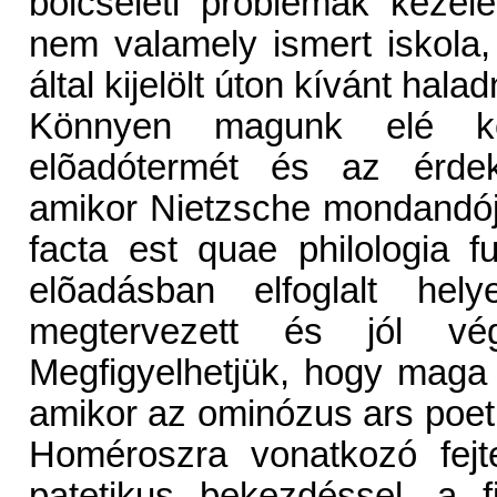
bölcseleti problémák kezel
nem valamely ismert iskola
által kijelölt úton kívánt halad
Könnyen magunk elé ké
elõadótermét és az érdeklõ
amikor Nietzsche mondandój
facta est quae philologia fui
elõadásban elfoglalt hel
megtervezett és jól vé
Megfigyelhetjük, hogy maga a
amikor az ominózus ars poeti
Homéroszra vonatkozó fejte
patetikus bekezdéssel, a fi