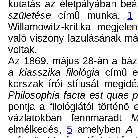
kutatás az életpályában beál
születése
címû munka,
1
i
Willamowitz-kritika megjel
való viszony lazulásának már
voltak.
Az 1869. május 28-án a báze
a klasszika filológia
címû el
korszak írói stílusát megidéz
Philosophia facta est quae ph
pontja a filológiától történ
vázlatokban fennmaradt
M
elmélkedés,
5
amelyben
A