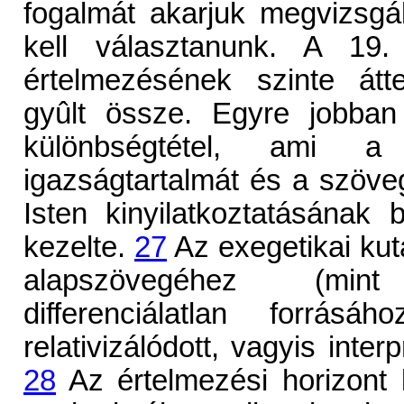
fogalmát akarjuk megvizsgál
kell választanunk. A 19
értelmezésének szinte átte
gyûlt össze. Egyre jobban 
különbségtétel, ami a 
igazságtartalmát és a szöve
Isten kinyilatkoztatásának 
kezelte.
27
Az exegetikai kut
alapszövegéhez (mint 
differenciálatlan forrásá
relativizálódott, vagyis inte
28
Az értelmezési horizont 