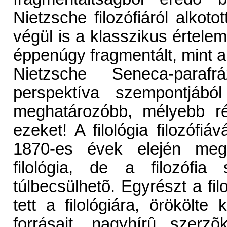
Nietzsche filozófiáról alkoto
végül is a klasszikus értele
éppenúgy fragmentált, mint a 
Nietzsche Seneca-parafr
perspektíva szempontjából
meghatározóbb, mélyebb ré
ezeket! A filológia filozófi
1870-es évek elején megp
filológia, de a filozófia
túlbecsülhetõ. Egyrészt a fil
tett a filológiára, örökölte
forrásait, nagyhírû szerz