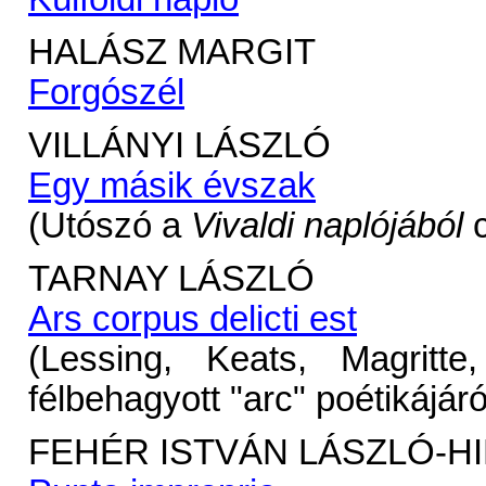
HALÁSZ MARGIT
Forgószél
VILLÁNYI LÁSZLÓ
Egy másik évszak
(Utószó a
Vivaldi naplójából
c
TARNAY LÁSZLÓ
Ars corpus delicti est
(Lessing, Keats, Magrit
félbehagyott "arc" poétikájáró
FEHÉR ISTVÁN LÁSZLÓ-H