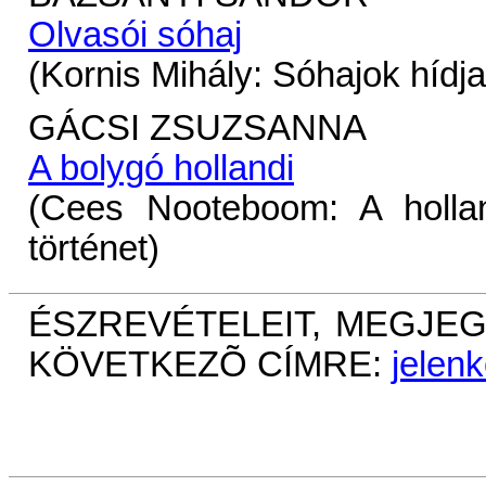
Olvasói sóhaj
(Kornis Mihály: Sóhajok hídja
GÁCSI ZSUZSANNA
A bolygó hollandi
(Cees Nooteboom: A holla
történet)
ÉSZREVÉTELEIT, MEGJEG
KÖVETKEZÕ CÍMRE:
jelen