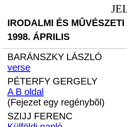
JE
IRODALMI ÉS MÛVÉSZETI
1998. ÁPRILIS
BARÁNSZKY LÁSZLÓ
verse
PÉTERFY GERGELY
A B oldal
(Fejezet egy regénybõl)
SZIJJ FERENC
Külföldi napló