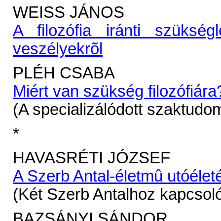
WEISS JÁNOS
A filozófia iránti szükség
veszélyekrõl
PLÉH CSABA
Miért van szükség filozófiára
(A specializálódott szaktud
*
HAVASRÉTI JÓZSEF
A Szerb Antal-életmû utóélet
(Két Szerb Antalhoz kapcsol
BAZSÁNYI SÁNDOR