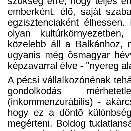
szükség erre, hogy teljes 
emberként, élõ, saját szab
egzisztenciaként élhessen
olyan kultúrkörnyezetben,
közelebb áll a Balkánhoz,
ugyanis még õsmagyar hévve
képzavarral élve - "nyereg alat
A pécsi vállalkozónénak tehát
gondolkodás mérhetet
(inkommenzurábilis) - akár
hogy ez a döntõ különbségt
megérteni. Boldog tudatlan