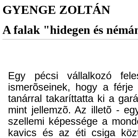
GYENGE ZOLTÁN
A falak "hidegen és némá
Egy pécsi vállalkozó fele
ismerõseinek, hogy a férje
tanárral takaríttatta ki a gar
mint jellemzõ. Az illetõ - e
szellemi képessége a mondo
kavics és az éti csiga köz