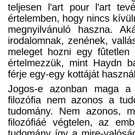
teljesen l'art pour l'art t
értelemben, hogy nincs kívül
megnyilvánuló haszna. Ak
irodalomnak, zenének, vall
meleget hozni egy fûtetlen
értelmezzük, mint Haydn bá
férje egy-egy kottáját haszná
Jogos-e azonban maga a k
filozófia nem azonos a tud
tudomány. Nem azonos, me
filozófiáé végtelen, az em
tudomány így a mire-valóság