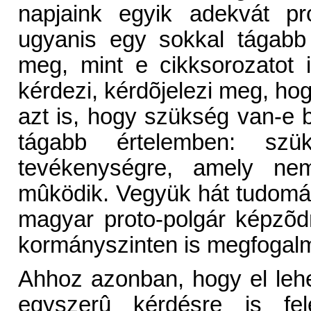
napjaink egyik adekvát pro
ugyanis egy sokkal tágabb
meg, mint e cikksorozatot 
kérdezi, kérdõjelezi meg, ho
azt is, hogy szükség van-e
tágabb értelemben: szü
tevékenységre, amely nem
mûködik. Vegyük hát tudomá
magyar proto-polgár képzõ
kormányszinten is megfogalm
Ahhoz azonban, hogy el lehe
egyszerû kérdésre is fel