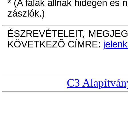
* (A falak állnak hidegen és
zászlók.)
ÉSZREVÉTELEIT, MEGJEG
KÖVETKEZÕ CÍMRE:
jelen
C3 Alapítván