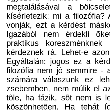
megtalálásával a bölcse
kísérletezik: mi a filozófia?
vonják, ezt a kérdést máskép
Igazából nem érdekli õke
praktikus koreszménknek 
kérdeznek rá. Lehet-e azon
Egyáltalán: jogos ez a kér
filozófia nem jó semmire -
számára válaszunk ez leh
zsebemben, nem múlik el a
tõle, ha fázik, sõt nem is 
köszönhetõen. Ha tehát íg