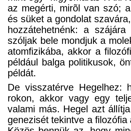
az megérti, mirõl van szó; a
és süket a gondolat szavára, 
hozzátehetnénk: a szájára
szóljak bele mondjuk a molek
atomfizikába, akkor a filozóf
például balga politikusok, ö
példát.
De visszatérve Hegelhez: 
rokon, akkor vagy egy telj
valami más. Hegel azt állítj
genezisét tekintve a filozófia
Közös bennük az, hogy min