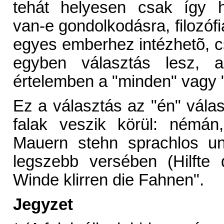
tehát helyesen csak így 
van-e gondolkodásra, filozóf
egyes emberhez intézhetõ, c
egyben választás lesz, a 
értelemben a "minden" vagy 
Ez a választás az "én" vála
falak veszik körül: némán
Mauern stehn sprachlos un
legszebb versében (Hilfte
Winde klirren die Fahnen".
Jegyzet