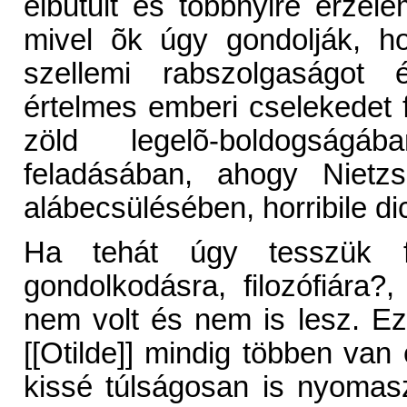
elbutult és többnyire érzel
mivel õk úgy gondolják, h
szellemi rabszolgaságot 
értelmes emberi cselekedet f
zöld legelõ-boldogság
feladásában, ahogy Nietz
alábecsülésében, horribile di
Ha tehát úgy tesszük f
gondolkodásra, filozófiára?
nem volt és nem is lesz. Ez
[[Otilde]] mindig többen van
kissé túlságosan is nyomas