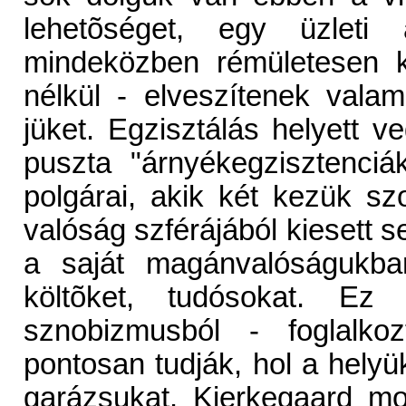
lehetõséget, egy üzlet
mindeközben rémületesen k
nélkül - elveszítenek vala
jüket. Egzisztálás helyett v
puszta "árnyékegzisztenci
polgárai, akik két kezük sz
valóság szférájából kiesett 
a saját magánvalóságukban
költõket, tudósokat. Ez
sznobizmusból - foglalko
pontosan tudják, hol a helyük
garázsukat. Kierkegaard m