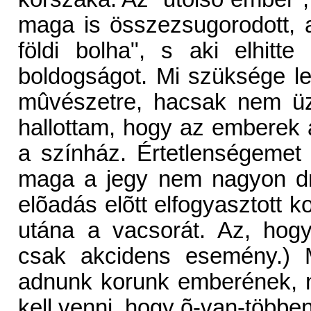
maga is összezsugorodott, ak
földi bolha", s aki elhitt
boldogságot. Mi szüksége le
mûvészetre, hacsak nem üzl
hallottam, hogy az emberek 
a színház. Értetlenségemet
maga a jegy nem nagyon dr
elõadás elõtt elfogyasztott k
utána a vacsorát. Az, hog
csak akcidens esemény.) M
adnunk korunk emberének, 
kell venni, hogy õ-van-többe