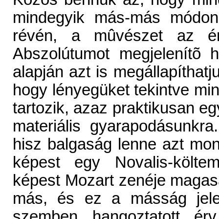
mindegyik más-más módon t
révén, a mûvészet az ér
Abszolútumot megjelenítõ h
alapján azt is megállapíthatj
hogy lényegüket tekintve mi
tartozik, azaz praktikusan 
materiális gyarapodásunkr
hisz balgaság lenne azt mo
képest egy Novalis-költem
képest Mozart zenéje magas
más, és ez a másság jelent
szemben hangoztatott ér