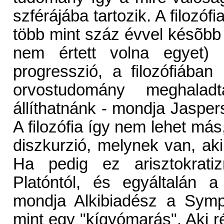
szférájába tartozik. A filozó
több mint száz évvel késõbb 
nem értett volna egyet) 
progresszió, a filozófiában
orvostudomány meghalad
állíthatnánk - mondja Jaspers
A filozófia így nem lehet má
diszkurzió, melynek van, aki
Ha pedig ez arisztokrat
Platóntól, és egyáltalán a
mondja Alkibiadész a Sympo
mint egy "kígyómarás". Aki ré