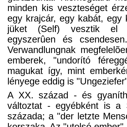
minden kis veszteséget ér
egy krajcár, egy kabát, egy 
jüket (Self) vesztik el t
egyszerûen és csendesen. 
Verwandlungnak megfelelõen,
emberek, "undorító féregg
magukat így, mint emberkén
lényege eddig is "Ungeziefer"
A XX. század - és gyaníth
változtat - egyébként is a
százada; a "der letzte Mens
korszaka. Az "utolsó ember", 