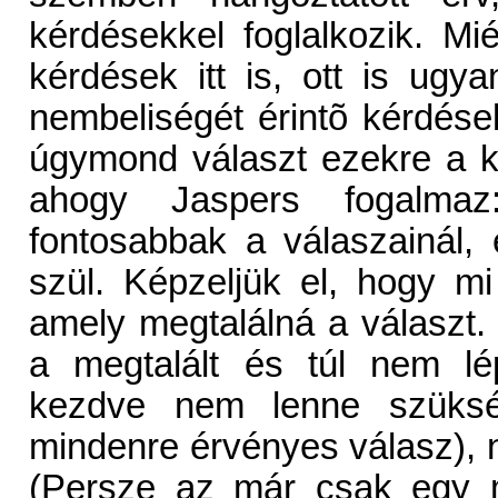
kérdésekkel foglalkozik. M
kérdések itt is, ott is ugy
nembeliségét érintõ kérdése
úgymond választ ezekre a k
ahogy Jaspers fogalmaz:
fontosabbak a válaszainál,
szül. Képzeljük el, hogy mi 
amely megtalálná a választ. 
a megtalált és túl nem lép
kezdve nem lenne szükség
mindenre érvényes válasz),
(Persze az már csak egy m