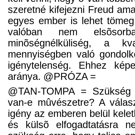
szeretné kifejezni Freud am
egyes ember is lehet tömeg.
valóban nem elsõso
minõségnélküliség, a kv
mennyiségben való gondolko
igénytelenség. Ehhez ké
aránya. @PRÓZA =
@TAN-TOMPA = Szükség van
van-e mûvészetre? A válas
igény az emberen belül kele
és külsõ elfogadtatásra 