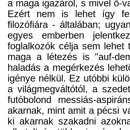
a maga igazáról, s mivel õ-v
Ezért nem is lehet így fe
filozófiára - általában; ug
egyes emberben jelentkezi
foglalkozók célja sem lehet 
maga a létezés is "auf-dem-
haladás a megérkezés lehet
igénye nélkül. Ez utóbbi kü
a világmegváltótól, a szedet
futóbolond messiás-aspiráns
akarnak, mint amit a pécsi vál
ki akarnak szakadni azoknak 