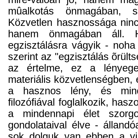
mûalkotás önmagában, s
Közvetlen hasznossága nin
hanem önmagában áll. 
egzisztálásra vágyik - noha
szerint az "egzisztálás õrülts
az értelme, ez a lényeg
materiális közvetlenségben, é
a hasznos lény, és mind
filozófiával foglalkozik, ha
a mindennapi élet szorgo
gondolataival élve - állandó
sok dolguk van ebben a vi