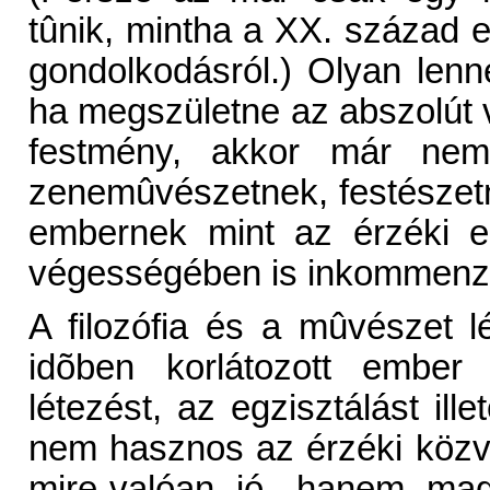
tûnik, mintha a XX. század e
gondolkodásról.) Olyan len
ha megszületne az abszolút v
festmény, akkor már nem 
zenemûvészetnek, festészetn
embernek mint az érzéki e
végességében is inkommenzur
A filozófia és a mûvészet 
idõben korlátozott ember 
létezést, az egzisztálást ill
nem hasznos az érzéki közv
mire-valóan jó, hanem ma