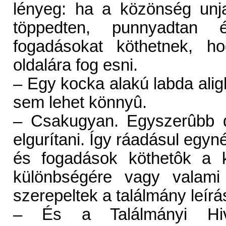
lényeg: ha a közönség unj
töppedten, punnyadtan é
fogadásokat köthetnek, h
oldalára fog esni.
– Egy kocka alakú labda aligh
sem lehet könnyû.
– Csakugyan. Egyszerûbb d
elgurítani. Így ráadásul egyné
és fogadások köthetôk a 
különbségére vagy valami
szerepeltek a találmány leír
– És a Találmányi Hi