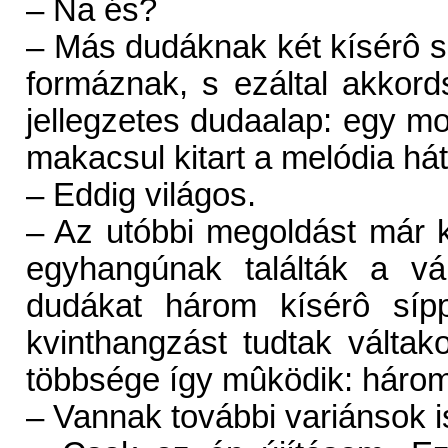
– Na és?
– Más dudáknak két kísérô s
formáznak, s ezáltal akkord
jellegzetes dudaalap: egy m
makacsul kitart a melódia há
– Eddig világos.
– Az utóbbi megoldást már k
egyhangúnak találták a vál
dudákat három kísérô sípp
kvinthangzást tudtak váltak
többsége így mûködik: három
– Vannak további variánsok i