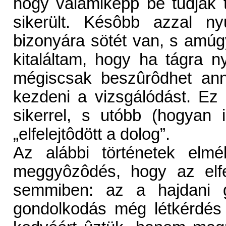
hogy valamiképp be tudjak 
sikerült. Késôbb azzal n
bizonyára sötét van, s amú
kitaláltam, hogy ha tágra 
mégiscsak beszûrôdhet anny
kezdeni a vizsgálódást. Ez
sikerrel, s utóbb (hogyan 
„elfelejtôdött a dolog”.
Az alábbi történetek elmé
meggyôzôdés, hogy az elfe
semmiben: az a hajdani g
gondolkodás még létkérdés