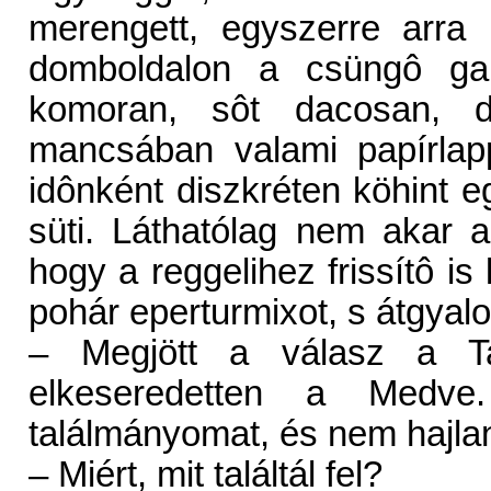
merengett, egyszerre arra 
domboldalon a csüngô gal
komoran, sôt dacosan, d
mancsában valami papírlapp
idônként diszkréten köhint eg
süti. Láthatólag nem akar 
hogy a reggelihez frissítô is
pohár eperturmixot, s átgyal
– Megjött a válasz a Tal
elkeseredetten a Medve
találmányomat, és nem hajlan
– Miért, mit találtál fel?