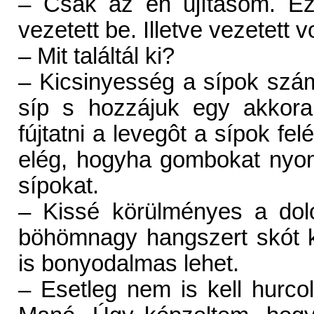
– Csak az én újításom. Ez
vezetett be. Illetve vezetett vo
– Mit találtál ki?
– Kicsinyesség a sípok szám
síp s hozzájuk egy akkora
fújtatni a levegôt a sípok fel
elég, hogyha gombokat nyomo
sípokat.
– Kissé körülményes a dol
böhömnagy hangszert skót k
is bonyodalmas lehet.
– Esetleg nem is kell hurco