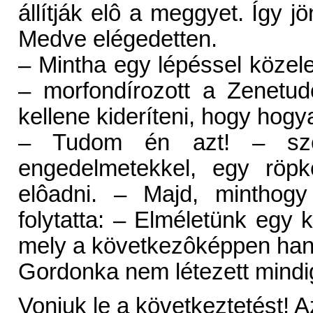
állítják elô a meggyet. Így j
Medve elégedetten.
– Mintha egy lépéssel közel
– morfondírozott a Zenetu
kellene kideríteni, hogy hogy
– Tudom én azt! – szó
engedelmetekkel, egy röpk
elôadni. – Majd, minthogy
folytatta: – Elméletünk egy k
mely a következôképpen han
Gordonka nem létezett mindi
Vonjuk le a következtetést! A