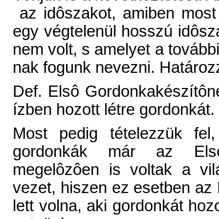
az idôszakot, amiben most
egy végtelenül hosszú idôs
nem volt, s amelyet a tovább
nak fogunk nevezni. Határo
Def. Elsô Gordonkakészítône
ízben hozott létre gordonkát.
Most pedig tételezzük fel
gordonkák már az Elsô
megelôzôen is voltak a vi
vezet, hiszen ez esetben az
lett volna, aki gordonkát hozot