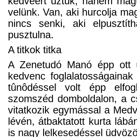
kedvéért ûztük, hanem magu
velünk. Van, aki hurcolja mag
nincs senki, aki elpusztí
pusztulna.
A titkok titka
A Zenetudó Manó épp ott ü
kedvenc foglalatosságainak
tûnôdéssel volt épp elfog
szomszéd domboldalon, a cs
vitatkozik egymással a Med
lévén, átbaktatott kurta lá
is nagy lelkesedéssel üdvözö