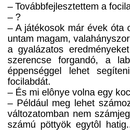
– Továbbfejlesztettem a focil
– ?
– A játékosok már évek óta 
untam magam, valahányszor
a gyalázatos eredményeket
szerencse forgandó, a la
éppenséggel lehet segíten
focilabdát.
– És mi elônye volna egy ko
– Például meg lehet számozni
változatomban nem számjeg
számú pöttyök egytôl hatig