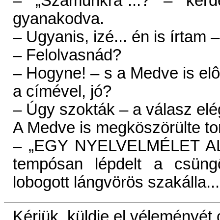
– „Számunkra”...? – kér
gyanakodva.
– Ugyanis, izé... én is írtam
– Felolvasnád?
– Hogyne! – s a Medve is el
a címével, jó?
– Úgy szokták – a válasz el
A Medve is megköszörülte tor
– „EGY NYELVELMÉLET AL
tempósan lépdelt a csüng
lobogott lángvörös szakálla...
Kérjük, küldje el véleményét