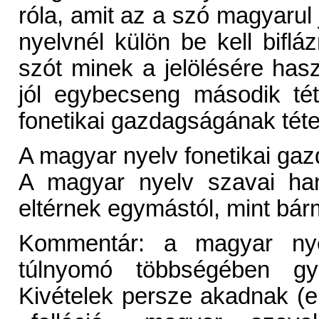
róla, amit az a szó magyaru
nyelvnél külön be kell biflá
szót minek a jelölésére haszn
jól egybecseng második té
fonetikai gazdagságának téte
A magyar nyelv fonetikai gaz
A magyar nyelv szavai han
eltérnek egymástól, mint bár
Kommentár: a magyar ny
túlnyomó többségében g
Kivételek persze akadnak (em