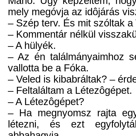
Manó. Úgy képzeltem, hogy 
mely megóvja az idôjárás vis
– Szép terv. És mit szóltak a
– Kommentár nélkül visszakü
– A hülyék.
– Az én találmányaimhoz se
vallotta be a Fóka.
– Veled is kibabráltak? – ér
– Feltaláltam a Létezôgépet.
– A Létezôgépet?
– Ha megnyomsz rajta egy 
létezni, és ezt egyfolyt
abbahagyja.