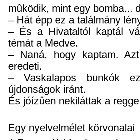
mûködik, mint egy bomba... de
– Hát épp ez a találmány lén
– És a Hivataltól kaptál v
témát a Medve.
– Naná, hogy kaptam. Azt
eredeti.
– Vaskalapos bunkók e
újdonságok iránt.
És jóízûen nekiláttak a regge
Egy nyelvelmélet körvonalai