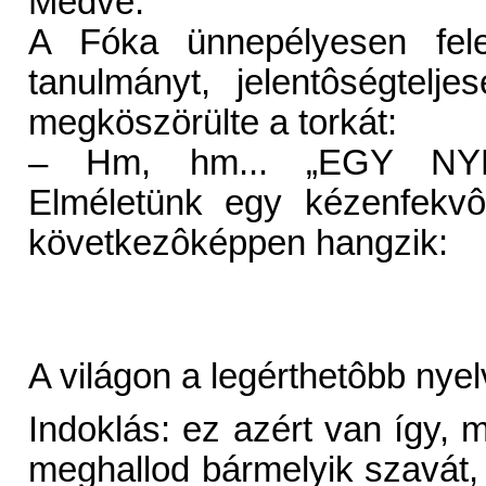
Medve.
A Fóka ünnepélyesen fele
tanulmányt, jelentôségtelj
megköszörülte a torkát:
– Hm, hm... „EGY NY
Elméletünk egy kézenfekvô 
következôképpen hangzik:
A világon a legérthetôbb nyel
Indoklás: ez azért van így, 
meghallod bármelyik szavát,