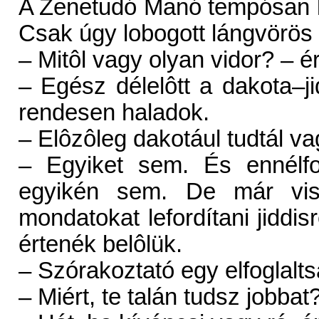
A Zenetudó Manó tempósan lé
Csak úgy lobogott lángvörös 
– Mitôl vagy olyan vidor? – 
– Egész délelôtt a dakota–j
rendesen haladok.
– Elôzôleg dakotául tudtál va
– Egyiket sem. És ennélf
egyikén sem. De már visz
mondatokat lefordítani jiddis
értenék belôlük.
– Szórakoztató egy elfoglalts
– Miért, te talán tudsz jobbat