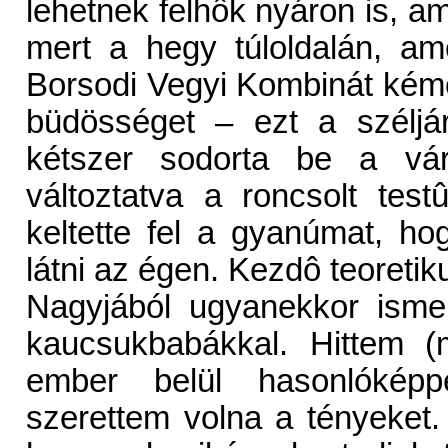
lehetnek felhôk nyáron is, am
mert a hegy túloldalán, am
Borsodi Vegyi Kombinát kémé
büdösséget – ezt a széljá
kétszer sodorta be a vá
változtatva a roncsolt tes
keltette fel a gyanúmat, h
látni az égen. Kezdô teoretik
Nagyjából ugyanekkor isme
kaucsukbabákkal. Hittem (
ember belül hasonlóképpe
szerettem volna a tényeket