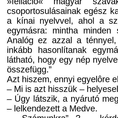
»felláció« magyar szav
csoportosulásainak egész ka
a kínai nyelvvel, ahol a s
egymásra: mintha minden 
Analóg ez azzal a ténnyel
inkább hasonlítanak egymá
látható, hogy egy nép nyelv
összefügg.”
Azt hiszem, ennyi egyelôre el
– Mi is azt hisszük – helyes
– Úgy látszik, a nyárutó me
– lelkendezett a Medve.