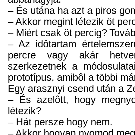
– És utána ha azt a piros 
– Akkor megint létezik öt perc
– Miért csak öt percig? Tov
– Az idôtartam értelemszerû
percre vagy akár hetv
szerkezetnek a módosulata
prototípus, amibôl a többi m
Egy arasznyi csend után a Z
– És azelôtt, hogy megnyo
létezik?
– Hát persze hogy nem.
– Akkor hogyan nyomod meg