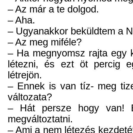
– Az már a te dolgod.
– Aha.
– Ugyanakkor beküldtem a Ne
– Az meg miféle?
– Ha megnyomsz rajta egy k
létezni, és ezt öt percig e
létrejön.
– Ennek is van tíz- meg ti
változata?
– Hát persze hogy van! E
megváltoztatni.
– Ami a nem létezés kezdetét 