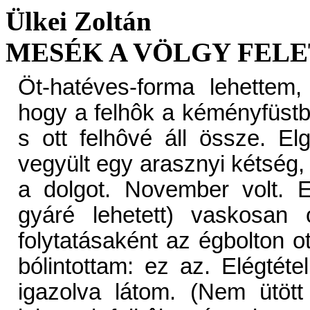
Ülkei Zoltán
MESÉK A VÖLGY FEL
Öt-hatéves-forma lehettem
hogy a felhôk a kéményfüstbô
s ott felhôvé áll össze. 
vegyült egy arasznyi kétség
a dolgot. November volt. 
gyáré lehetett) vaskosan 
folytatásaként az égbolton o
bólintottam: ez az. Elégtétel
igazolva látom. (Nem ütöt