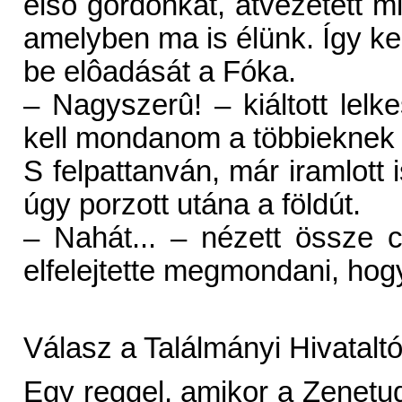
elsô gordonkát, átvezetett 
amelyben ma is élünk. Így kel
be elôadását a Fóka.
– Nagyszerû! – kiáltott lel
kell mondanom a többieknek is
S felpattanván, már iramlott 
úgy porzott utána a földút.
– Nahát... – nézett össze
elfelejtette megmondani, hog
Válasz a Találmányi Hivataltó
Egy reggel, amikor a Zenetu