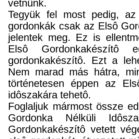
vetnünk.
Tegyük fel most pedig, az 
gordonkák csak az Elsô Go
jelentek meg. Ez is ellent
Elsô Gordonkakészítô e
gordonkakészítô. Ezt a lehe
Nem marad más hátra, min
történetesen éppen az El
idôszakára tehetô.
Foglaljuk mármost össze ed
Gordonka Nélküli Idôs
Gordonkakészítô vetett vége