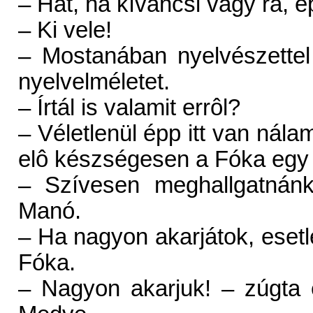
– Hát, ha kíváncsi vagy rá, 
– Ki vele!
– Mostanában nyelvészettel
nyelvelméletet.
– Írtál is valamit errôl?
– Véletlenül épp itt van nál
elô készségesen a Fóka egy 
– Szívesen meghallgatnán
Manó.
– Ha nagyon akarjátok, esetl
Fóka.
– Nagyon akarjuk! – zúgta