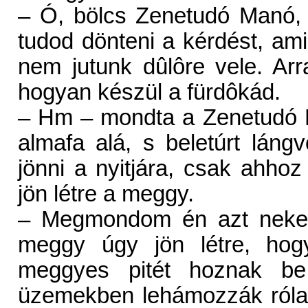
– Ó, bölcs Zenetudó Manó, d
tudod dönteni a kérdést, am
nem jutunk dûlôre vele. Arr
hogyan készül a fürdôkád.
– Hm – mondta a Zenetudó 
almafa alá, s beletúrt láng
jönni a nyitjára, csak ahhoz
jön létre a meggy.
– Megmondom én azt neked 
meggy úgy jön létre, hog
meggyes pitét hoznak be
üzemekben lehámozzák róla a