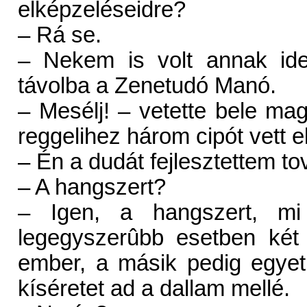
elképzeléseidre?
– Rá se.
– Nekem is volt annak ide
távolba a Zenetudó Manó.
– Mesélj! – vetette bele ma
reggelihez három cipót vett e
– Én a dudát fejlesztettem to
– A hangszert?
– Igen, a hangszert, m
legegyszerûbb esetben két 
ember, a másik pedig egyet
kíséretet ad a dallam mellé.