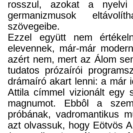
rosszul, azokat a nyelvi
germanizmusok eltávolíth
szövegeibe.
Ezzel együtt nem értékeln
elevennek, már-már modernn
azért nem, mert az Álom se
tudatos prózaírói program
drámaíró akart lenni: a már i
Attila címmel vizionált eg
magnumot. Ebbôl a szemp
próbának, vadromantikus mû
azt olvassuk, hogy Eötvös 