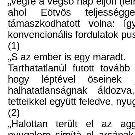
„végre a végsô nap eljön (le
ahol Eötvös teljességg
támaszkodhatott volna: íg
konvencionális fordulatok p
(1)
„S az ember is egy maradt.
Tarthatatlanúl futott tová
hogy léptével öseinek 
halhatatlanságnak áldozv
tetteikkel együtt feledve, nyug
(2)
„Halottan terült el az ag