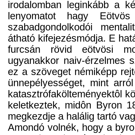
irodalomban leginkább a ké
lenyomatot hagy Eötvö
szabadgondolkodói mentalit
átható kifejezésmódja. E hat
furcsán rövid eötvösi m
ugyanakkor naiv-érzelmes sz
ez a szöveget némiképp rejt
ünnepélyességet, mint arró
katasztrófakölteményektôl kö
keletkeztek, midôn Byron 1
megkezdje a halálig tartó va
Amondó volnék, hogy a byro