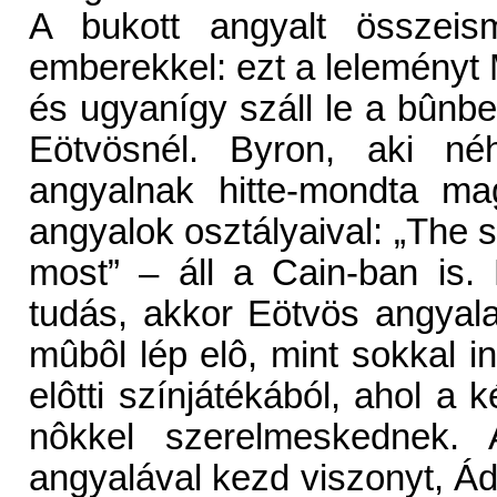
A bukott angyalt összeism
emberekkel: ezt a leleményt M
és ugyanígy száll le a bûnb
Eötvösnél. Byron, aki néh
angyalnak hitte-mondta ma
angyalok osztályaival: „The
most” – áll a Cain-ban is. 
tudás, akkor Eötvös angyal
mûbôl lép elô, mint sokkal 
elôtti színjátékából, ahol a 
nôkkel szerelmeskednek. 
angyalával kezd viszonyt, Ád