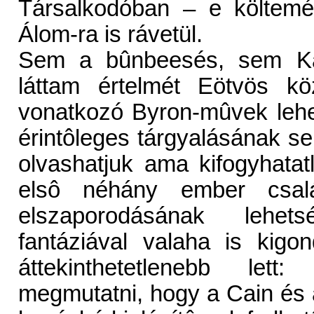
Társalkodóban – e költemén
Álom-ra is rávetül.
Sem a bûnbeesés, sem Kái
láttam értelmét Eötvös kö
vonatkozó Byron-mûvek lehe
érintôleges tárgyalásának s
olvashatjuk ama kifogyhatat
elsô néhány ember csalá
elszaporodásának lehetsé
fantáziával valaha is kigo
áttekinthetetlenebb let
megmutatni, hogy a Cain és 