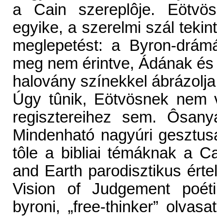
a Cain szereplôje. Eötvös
egyike, a szerelmi szál tek
meglepetést: a Byron-drámá
meg nem érintve, Ádának és
halovány színekkel ábrázolja
Úgy tûnik, Eötvösnek nem v
regisztereihez sem. Ôsany
Mindenható nagyúri gesztusa
tôle a bibliai témáknak a Ca
and Earth parodisztikus ért
Vision of Judgement poétika
byroni, „free-thinker” olvas