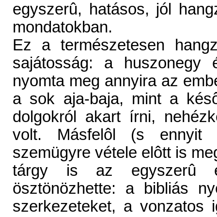
egyszerû, hatásos, jól ha
mondatokban.
Ez a természetesen hangzó
sajátosság: a huszonegy é
nyomta meg annyira az emb
a sok aja-baja, mint a késô
dolgokról akart írni, nehé
volt. Másfelôl (s ennyit
szemügyre vétele elôtt is m
tárgy is az egyszerû e
ösztönözhette: a bibliás n
szerkezeteket, a vonzatos i