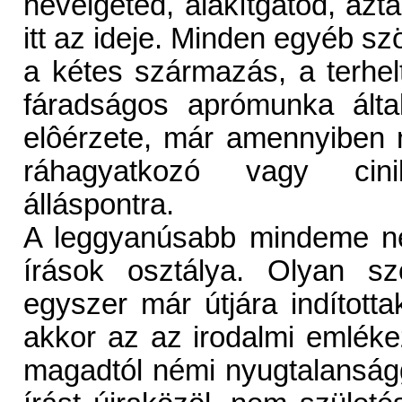
nevelgeted, alakítgatod, azt
itt az ideje. Minden egyéb sz
a kétes származás, a terhelt
fáradságos aprómunka álta
elôérzete, már amennyiben
ráhagyatkozó vagy cinik
álláspontra.
A leggyanúsabb mindeme neh
írások osztálya. Olyan sz
egyszer már útjára indítot
akkor az az irodalmi emlékez
magadtól némi nyugtalansággal