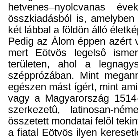
hetvenes–nyolcvanas évek
összkiadásból is, amelyben 
két lábbal a földön álló életké
Pedig az Álom éppen azért 
mert Eötvös legelsô ismer
területen, ahol a legnagy
szépprózában. Mint meganny
egészen mást ígért, mint ami 
vagy a Magyarország 1514-
szerkezetû, latinosan-néme
összetett mondatai felôl tekin
a fiatal Eötvös ilyen keresetl