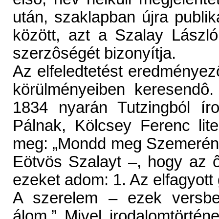
után, szaklapban újra publiká
között, azt a Szalay László
szerzôségét bizonyítja.
Az elfeledtetést eredménye
körülményeiben keresendô.
1834 nyarán Tutzingból ír
Pálnak, Kölcsey Ferenc lite
meg: „Mondd meg Szemerének
Eötvös Szalayt –, hogy az 
ezeket adom: 1. Az elfagyott
A szerelem – ezek versbel
álom.” Mivel irodalomtörtén