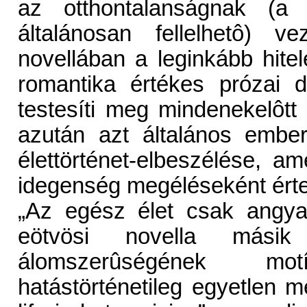
az otthontalanságnak (a 
általánosan fellelhetô) 
novellában a leginkább hite
romantika értékes prózai d
testesíti meg mindenekelôtt
azután azt általános embe
élettörténet-elbeszélése, a
idegenség megéléseként értel
„Az egész élet csak angyal
eötvösi novella mási
álomszerûségének mo
hatástörténetileg egyetlen m