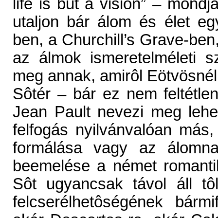
life is but a vision” – mond
utaljon bár álom és élet 
ben, a Churchill’s Grave-be
az álmok ismeretelméleti s
meg annak, amirôl Eötvösnél
Sôtér – bár ez nem feltétlen
Jean Pault nevezi meg lehe
felfogás nyilvánvalóan más
formálása vagy az álomnak
beemelése a német romanti
Sôt ugyancsak távol áll tô
felcserélhetôségének bármi