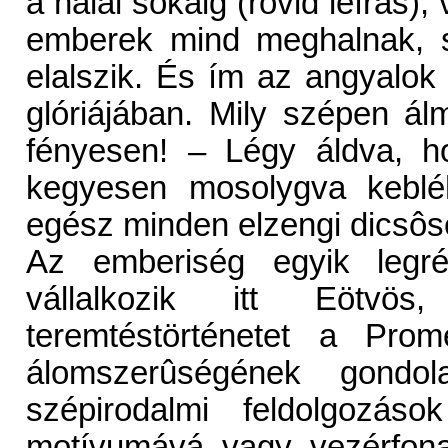
a halál sokáig (rövid leírás),
emberek mind meghalnak, s
elalszik. És ím az angyalok f
glóriájában. Mily szépen á
fényesen! – Légy áldva, h
kegyesen mosolygva kebléh
egész minden elzengi dicsôs
Az emberiség egyik legré
vállalkozik itt Eötvö
teremtéstörténetet a Pro
álomszerûségének gondola
szépirodalmi feldolgozás
motívumává vagy vezérfona