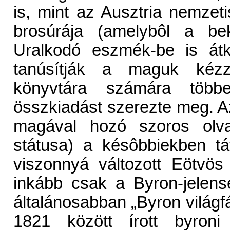
is, mint az Ausztria nemzet
brosúrája (amelybôl a b
Uralkodó eszmék-be is átke
tanúsítják a maguk kézze
könyvtára számára több
összkiadást szerezte meg. Az
magával hozó szoros olva
státusa) a késôbbiekben tá
viszonnyá változott Eötvös
inkább csak a Byron-jelen
általánosabban „Byron világf
1821 között írott byron