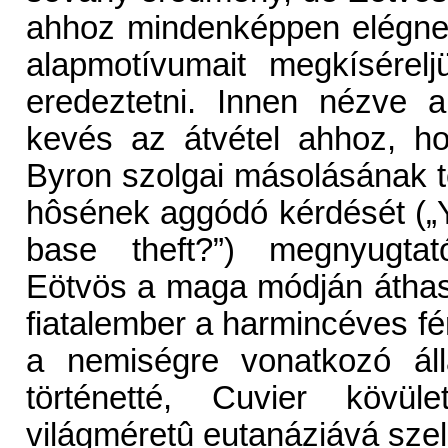
ahhoz mindenképpen elégnek
alapmotívumait megkísérelj
eredeztetni. Innen nézve 
kevés az átvétel ahhoz, h
Byron szolgai másolásának 
hôsének aggódó kérdését („Yo
base theft?”) megnyugtat
Eötvös a maga módján áthas
fiatalember a harmincéves férf
a nemiségre vonatkozó áll
történetté, Cuvier kövület
világméretû eutanáziává szelí