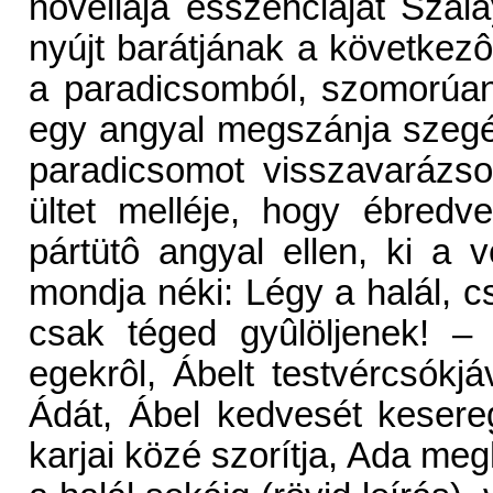
novellája esszenciáját Szala
nyújt barátjának a következô
a paradicsomból, szomorúan
egy angyal megszánja szegén
paradicsomot visszavarázso
ültet melléje, hogy ébredv
pártütô angyal ellen, ki a v
mondja néki: Légy a halál, c
csak téged gyûlöljenek! –
egekrôl, Ábelt testvércsókjá
Ádát, Ábel kedvesét kesereg
karjai közé szorítja, Ada megha