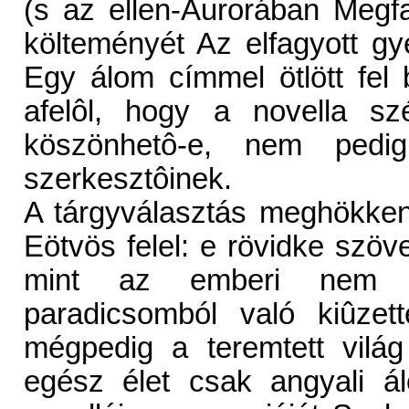
(s az ellen-Aurorában Megf
költeményét Az elfagyott g
Egy álom címmel ötlött fel
afelôl, hogy a novella s
köszönhetô-e, nem pedi
szerkesztôinek.
A tárgyválasztás meghökken
Eötvös felel: e rövidke szö
mint az emberi nem tö
paradicsomból való kiûzet
mégpedig a teremtett vilá
egész élet csak angyali á