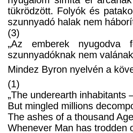
nyugalom simítá el arcának
tükrödzött. Folyók és patak
szunnyadó halak nem háborít
(3)
„Az emberek nyugodva f
szunnyadóknak nem valának 
Mindez Byron nyelvén a köv
(1)
„The underearth inhabitants 
But mingled millions decompo
The ashes of a thousand Ag
Whenever Man has trodden or