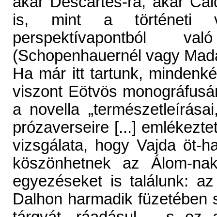
akár Descartes-ra, akár Cal
is, mint a történeti va
perspektívapontból 
(Schopenhauernél vagy Madá
Ha már itt tartunk, mindenk
viszont Eötvös monográfusá
a novella „természetleírása
prózaverseire [...] emlékezt
vizsgálata, hogy Vajda öt-h
köszönhetnek az Álom-nak,
egyezéseket is találunk: a
Dalhon harmadik füzetében sz