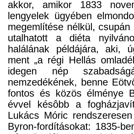
akkor, amikor 1833 nove
lengyelek ügyében elmondo
megemlítése nélkül, csupán 
utalhatott a diéta nyilvá
halálának példájára, aki,
ment „a régi Hellás omladék
idegen nép szabadságá
nemzedékének, benne Eötvö
fontos és közös élménye B
évvel késôbb a fogházjavít
Lukács Móric rendszeresen k
Byron-fordításokat: 1835-be