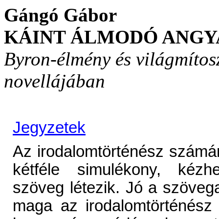
Gángó Gábor
KÁINT ÁLMODÓ ANG
Byron-élmény és világmítosz
novellájában
Jegyzetek
Az irodalomtörténész számár
kétféle simulékony, kézh
szöveg létezik. Jó a szövegan
maga az irodalomtörténész m