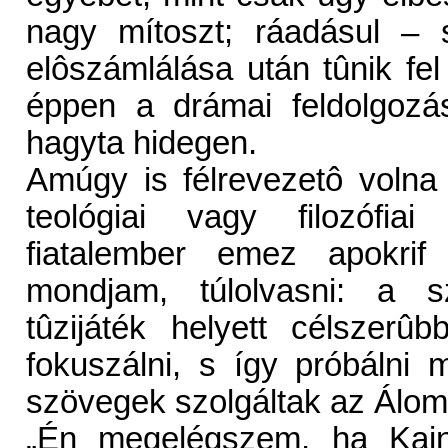
nagy mítoszt; ráadásul – 
elôszámlálása után tûnik fel
éppen a drámai feldolgozá
hagyta hidegen.
Amúgy is félrevezetô voln
teológiai vagy filozófia
fiatalember emez apokrif 
mondjam, túlolvasni: a sz
tûzijáték helyett célszerû
fokuszálni, s így próbálni
szövegek szolgáltak az Álom 
„Én megelégszem, ha Kain