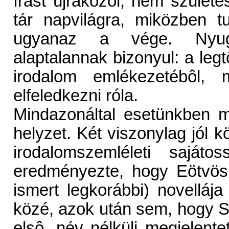
írást újraközöl, nem szüle
tár napvilágra, miközben 
ugyanaz a vége. Nyugt
alaptalannak bizonyul: a legtö
irodalom emlékezetébôl,
elfeledkezni róla.
Mindazonáltal esetünkben 
helyzet. Két viszonylag jól k
irodalomszemléleti sajáto
eredményezte, hogy Eötvös
ismert legkorábbi) novellája
közé, azok után sem, hogy 
elsô, név nélküli megjelente