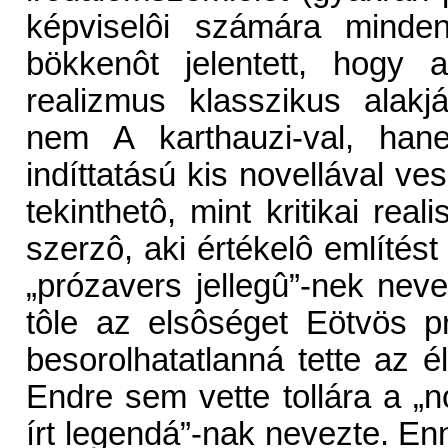
képviselôi számára minden
bökkenôt jelentett, hogy 
realizmus klasszikus alak
nem A karthauzi-val, han
indíttatású kis novellával v
tekinthetô, mint kritikai rea
szerzô, aki értékelô említést
„prózavers jellegû”-nek neve
tôle az elsôséget Eötvös p
besorolhatatlanná tette az 
Endre sem vette tollára a „n
írt legendá”-nak nevezte. E