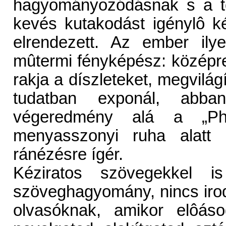
hagyományozódásnak s a tö
kevés kutakodást igénylô k
elrendezett. Az ember ily
mûtermi fényképész: középre á
rakja a díszleteket, megvilá
tudatban exponál, abb
végeredmény alá a „Ph
menyasszonyi ruha alatt
ránézésre ígér.
Kéziratos szövegekkel i
szöveghagyomány, nincs irod
olvasóknak, amikor elôáso