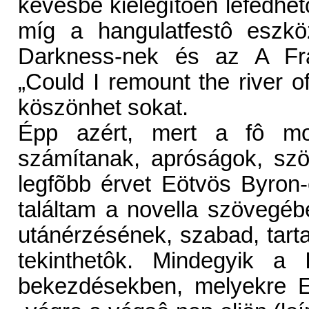
kevésbé kielégítôen lefedhet
míg a hangulatfestô eszkö
Darkness-nek és az A Fr
„Could I remount the river 
köszönhet sokat.
Épp azért, mert a fô mot
számítanak, apróságok, szö
legfõbb érvet Eötvös Byron-
találtam a novella szövegé
utánérzésének, szabad, tarta
tekinthetôk. Mindegyik a
bekezdésekben, melyekre Eö