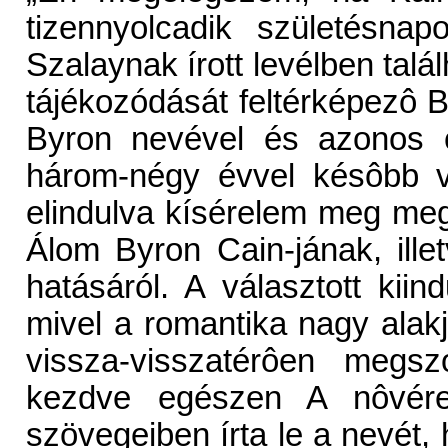
tizennyolcadik születésna
Szalaynak írott levélben talál
tájékozódását feltérképezô 
Byron nevével és azonos c
három-négy évvel késôbb vá
elindulva kísérelem meg me
Álom Byron Cain-jának, ill
hatásáról. A választott kii
mivel a romantika nagy alakj
vissza-visszatérôen megszó
kezdve egészen A nôvérek
szövegeiben írta le a nevét, 