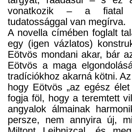
tárgyát, ráadásul – s ez 
vonatkozik – a fiatal E
tudatossággal van megírva.
A novella címében foglalt t
egy (igen vázlatos) konstruk
Eötvös mondani akar, bár a
Eötvös a maga elgondolását 
tradíciókhoz akarná kötni. A
hogy Eötvös „az egész élet 
fogja föl, hogy a teremtett vi
angyalok álmainak harmoni
persze, nem annyira új, m
Miltont Leibnizcal, és me