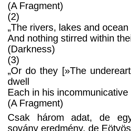
(A Fragment)
(2)
„The rivers, lakes and ocean al
And nothing stirred within the
(Darkness)
(3)
„Or do they [»The underearth 
dwell
Each in his incommunicative c
(A Fragment)
Csak három adat, de egye
sovány eredmény, de Eötvösne