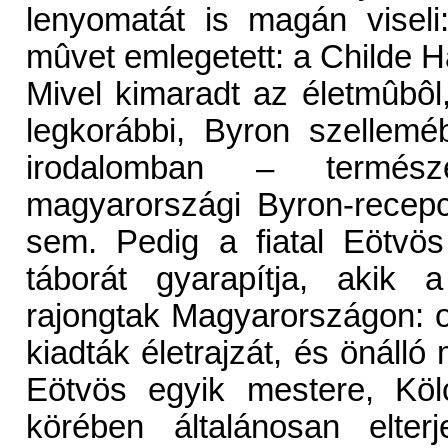
lenyomatát is magán viseli:
mûvet emlegetett: a Childe H
Mivel kimaradt az életmûbôl
legkorábbi, Byron szellem
irodalomban – termés
magyarországi Byron-recepc
sem. Pedig a fiatal Eötvö
táborát gyarapítja, akik 
rajongtak Magyarországon: olv
kiadták életrajzát, és önáll
Eötvös egyik mestere, Kö
körében általánosan elter