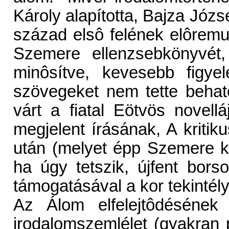
Károly alapította, Bajza Józse
század elsô felének elôrem
Szemere ellenzsebkönyvét, 
minôsítve, kevesebb figye
szövegeket nem tette behat
várt a fiatal Eötvös novell
megjelent írásának, A kritik
után (melyet épp Szemere k
ha úgy tetszik, újfent borso
támogatásával a kor tekintély
Az Álom elfelejtôdésének
irodalomszemlélet (gyakran 