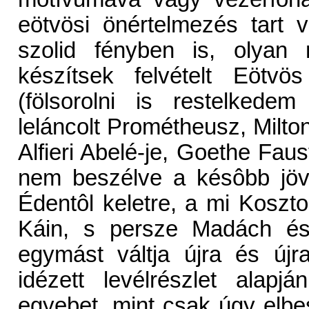
eötvösi önértelmezés tart 
szolid fényben is, olyan 
készítsek felvételt Eötvö
(fölsorolni is restelkede
leláncolt Prométheusz, Milto
Alfieri Abelé-je, Goethe Faus
nem beszélve a késôbb jöv
Édentôl keletre, a mi Koszto
Káin, s persze Madách és
egymást váltja újra és újr
idézett levélrészlet alap
egyebet, mint csak úgy elbe