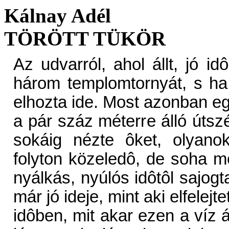
Kálnay Adél
TÖRÖTT TÜKÖR
Az udvarról, ahol állt, jó idôben látni lehetett messze a város három templomtornyát, s ha délrôl fújt a szél, a harangszót is elhozta ide. Most azonban egyforma szürkeség borított mindent, a pár száz méterre álló útszéli fák is épp hogy felsejlettek, s ha sokáig nézte ôket, olyanok lettek, mint az útnak nekidôlô, folyton közeledô, de soha meg nem érkezô fekete vándorok. A nyálkás, nyúlós idôtôl sajogtak beteg csontjai, mégis úgy állt ott már jó ideje, mint aki elfelejtette, miért jött ki ebben a kellemetlen idôben, mit akar ezen a víz áztatta, gazzal felvert udvaron, ahol jégcsapok lógnak a lekaszálni elfelejtett embermagasságú kórókról, és a befagyott kis tócsák alatt kidobott krumplihéjak, zöldségdarabok és egyéb konyhai szemetek díszelegnek, mintha nagy kocsonyástálakat rakott volna le az ég madarainak. Néha egy-egy varjú bele is verte kemény csôrét a jégbe, aztán rövid próbálkozás után csalódottan tovább billegett. Csak november ne lenne soha, gondolta. A november a teljes reményvesztés és a kétségbeesés hónapja. Novemberre kiderül, hogy akármilyen szép és hosszú volt az ôsz, most sem tart örökké, megjönnek a hideg esôk, és a köd egyforma szürkévé tesz mindent. A tél vége ott van valahol a nyomasztó szürkeség mögött, elérhetetlen messzeségben. Félt ettôl a hónaptól. Amióta az eszét tudta, a november csak rosszat hozott, s érezte, most sem lesz ez másként. Egy ilyen szürke, borzongató, fénytelen napon, mint ez a mostani, halt meg az anyja. Tizenhárom éves volt akkor. Ült a szobában a zongora elôtt, és azt kívánta, bárcsak történne valami, hogy ne kelljen zongorázni. Utálta ezeket az órákat, amikor izzadt tenyérrel s elhidegült ujjakkal próbálta úgy leütni a billentyûket, ahogy azt a kotta parancsolta. A szobában már majdnem sötét volt, a zongora fölött égett egy nagyon régi, elsárgult huzatú falilámpa, s ô úgy nézett széjjel a homályba borult szobában, mintha segítséget várna valamelyik öreg bútortól. Végigjáratta szemét a repedezett bôrû hatalmas foteleken, az üveges szekrényen, a barnává sötétült olajfestményeken, a megzöldült gyertyatartókon, a nagy, ovális ebédlôasztalon, a bordó török szônyegen, amin kicsi korában annyira szeretett hasalni, ujjaival s tekintetével követni a kacskaringós mintát, sokáig bámulta a nehéz, színehagyott bársonysötétítôt, olykor már meglibbenni látszott, de sehonnan nem jött segítség. Aztán megpillantotta csenevész alakját görnyedezni a nagy velencei tükörben, amelyen keresztben repedés húzódott, és arra gondolt megint, hogy történnie kell valaminek, ami abbahagyatja vele ezt a szenvedést a zongoránál. S akkor kinyílt az ajtó, nagyanyja állt ott halálsápadtan, és azt mondta színtelen hangon, meghalt édesanyátok, fiam, elment örökre. Soha senkinek nem mondta el, mit kívánt ô akkor az üres szoba sötétjében, s ha lehet, maga sem gondolt rá. Nem mert rágondolni. Mostanában azonban egy álma az eszébe juttatta. Ott volt álmában abban a régi szobában, égett minden lámpa, fényárban úszott az egész ház, és szinte minden rokon ott nyüzsgött körülötte. A zongoránál az anyja ült, olyan szenvedô arccal, ahogy mindig is ült, járt, beszélt. Egy különös, szomorú dallamot játszott könnyedén, ujjaival alig érintette a billentyûket, és közben ôt nézte, ôt, aki szinte elveszett a rokonok sokaságában, de anyja látta ôt, követte szemével mindenhová, s közben játszotta azt a dallamot. Ide-oda futott a szobában, lehajolt, bebújt az asztal alá, hiába, anyja tekintete mindenütt utolérte. Végül nagy menekülésében a tükörnél kötött ki, megrettent attól, hogy nincs tovább, s teljes erejével belevágott. A tükör keresztben meghasadt, de hiába, így is látta anyját, a szemét, szemében azt a megnevezhetetlen valamit, amitôl félt, amit nem akart látni. Amikor felébredt, sokáig tartott, amíg visszahozta magát a valóságba, legalábbis, amit annak kellett hinni, de hogy a tükör hogyan repedt el, az utolsó költözéskor, vagy tényleg belevágott ököllel, azt, úgy érezte, ezek után soha többé nem tudhatja biztosan. Anyja szeme s a különös dallam elhozta neki azt a novemberi délutánt. Azon tépelôdött, hol voltak a többiek, a testvérei, az apja, miért csak a nagyanyját látja élesen, a rossz hír hozóját, s a bánatba barnult szobát a hasadt tükörrel, de hiába akarta ôket is elôhívni, senki nem mozdult, ôk ott maradtak az emlékezet bezárt szobáiban, csak a két legfontosabb embert hozta el neki az álom, ki tudja, miért. Ha hitt volna ilyesmiben, azt hihette volna, hogy talán eljött a számadás ideje, amikor egész elrontott életérôl számot kell adni, de ô makacsul, dacból s bos