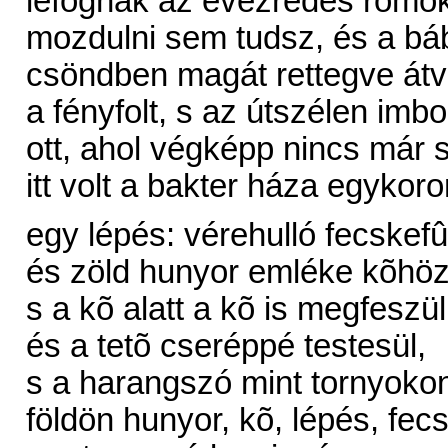
lefognak az évezredes romok
mozdulni sem tudsz, és a báb
csöndben magát rettegve átv
a fényfolt, s az útszélen imbo
ott, ahol végképp nincs már
itt volt a bakter háza egykoro
egy lépés: vérehulló fecskefû
és zöld hunyor emléke kõhöz
s a kõ alatt a kõ is megfeszül
és a tetõ cseréppé testesül,
s a harangszó mint tornyokon
földön hunyor, kõ, lépés, fec