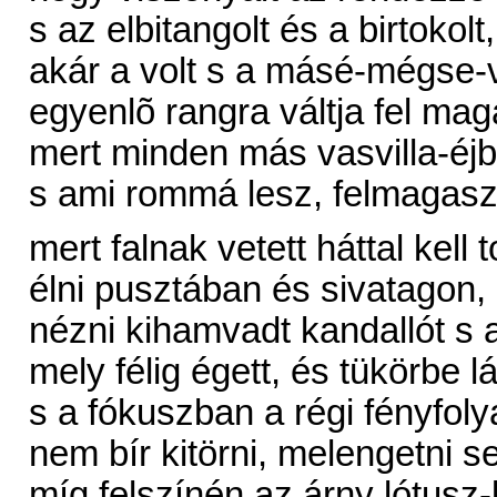
s az elbitangolt és a birtokolt,
akár a volt s a másé-mégse-v
egyenlõ rangra váltja fel mag
mert minden más vasvilla-éjbe
s ami rommá lesz, felmagasz
mert falnak vetett háttal kell 
élni pusztában és sivatagon,
nézni kihamvadt kandallót s a
mely félig égett, és tükörbe lá
s a fókuszban a régi fényfol
nem bír kitörni, melengetni se
míg felszínén az árny lótusz