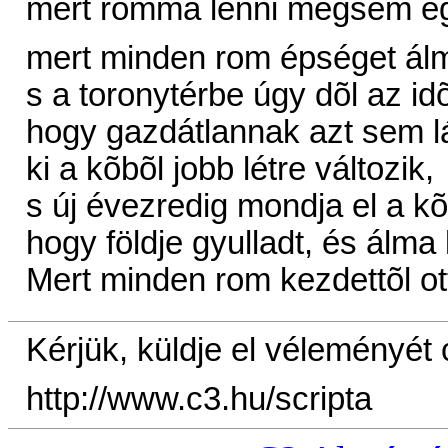
mert rommá lenni mégsem e
mert minden rom épséget álm
s a toronytérbe úgy dõl az id
hogy gazdátlannak azt sem lát
ki a kõbõl jobb létre változik,
s új évezredig mondja el a kõ
hogy földje gyulladt, és álma 
Mert minden rom kezdettõl o
Kérjük, küldje el véleményét
http://www.c3.hu/scripta