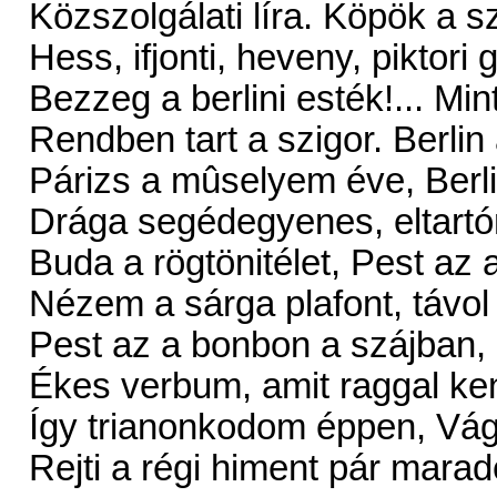
Közszolgálati líra. Köpök a sz
Hess, ifjonti, heveny, piktori
Bezzeg a berlini esték!... M
Rendben tart a szigor. Berlin 
Párizs a mûselyem éve, Berli
Drága segédegyenes, eltartó
Buda a rögtönitélet, Pest az a
Nézem a sárga plafont, távol a
Pest az a bonbon a szájban
Ékes verbum, amit raggal kent
Így trianonkodom éppen, Vá
Rejti a régi himent pár mara