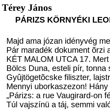
Térey János
PÁRIZS KÖRNYÉKI LEO
Majd ama józan idényvég meg
Pár maradék dokument õrzi a
KÉT MALOM UTCA 17. Mert Bu
Bölcs Duna, esteli pír, tonna 
Gyûjtögetõcske filiszter, lajs
Mennyi uborkaszezon! Hány s
„Párizs: a rue Vaugirard-on 
Túl vajszínü a táj, semmi való