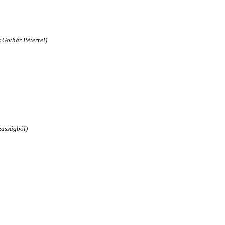
s Gothár Péterrel)
zasságból)