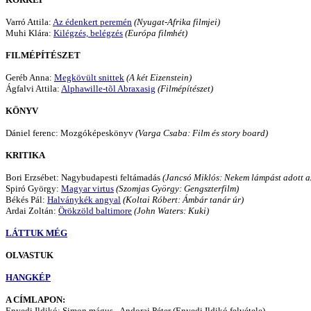
Varró Attila:
Az édenkert peremén
(Nyugat-Afrika filmjei)
Muhi Klára:
Kilégzés, belégzés
(Európa filmhét)
FILMÉPÍTÉSZET
Geréb Anna:
Megkövült snittek
(A két Eizenstein)
Ágfalvi Attila:
Alphawille-tõl Abraxasig
(Filmépítészet)
KÖNYV
Dániel ferenc: Mozgóképeskönyv
(Varga Csaba: Film és story board)
KRITIKA
Bori Erzsébet: Nagybudapesti feltámadás
(Jancsó Miklós: Nekem lámpást adott a
Spiró György:
Magyar virtus
(Szomjas György: Gengszterfilm)
Békés Pál:
Halványkék angyal
(Koltai Róbert: Ámbár tanár úr)
Ardai Zoltán:
Örökzöld baltimore
(John Waters: Kuki)
LÁTTUK MÉG
OLVASTUK
HANGKÉP
A CÍMLAPON:
Enyedi Ildikó: Simon mágus - Andorai Péter (Enyedi Ildikó felvétele)