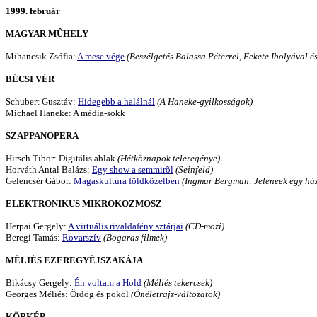
1999. február
MAGYAR MÛHELY
Mihancsik Zsófia:
A mese vége
(Beszélgetés Balassa Péterrel, Fekete Ibolyával é
BÉCSI VÉR
Schubert Gusztáv:
Hidegebb a halálnál
(A Haneke-gyilkosságok)
Michael Haneke: A média-sokk
SZAPPANOPERA
Hirsch Tibor: Digitális ablak
(Hétköznapok teleregénye)
Horváth Antal Balázs:
Egy show a semmirõl
(Seinfeld)
Gelencsér Gábor:
Magaskultúra földközelben
(Ingmar Bergman: Jeleneek egy há
ELEKTRONIKUS MIKROKOZMOSZ
Herpai Gergely:
A virtuális rivaldafény sztárjai
(CD-mozi)
Beregi Tamás:
Rovarszív
(Bogaras filmek)
MÉLIÉS EZEREGYÉJSZAKÁJA
Bikácsy Gergely:
Én voltam a Hold
(Méliés tekercsek)
Georges Méliés: Ördög és pokol
(Önéletrajz-változatok)
KÖRKÉP