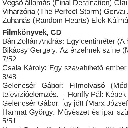
Végsõ állomás (Final Destination) Gl
Viharzóna (The Perfect Storm) Gervai
Zuhanás (Random Hearts) Elek Kálmá
Filmkönyvek, CD
Bán Zoltán András: Egy centiméter (A 
Bikácsy Gergely: Az érzelmek színe (M
7/52
Csala Károly: Egy szavahihetõ embe
8/48
Gelencsér Gábor: Filmolvasó (Médi
televízióelemzés. -- Honffy Pál: Képe
Gelencsér Gábor: Így jött (Marx József
Harmat György: Mûvészet és ipar szül
5/51