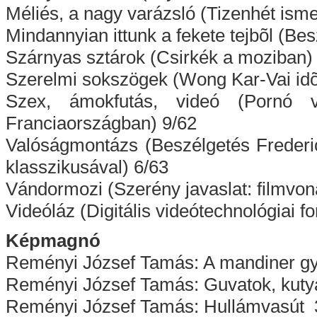
Méliés, a nagy varázsló (Tizenhét ismer
Mindannyian ittunk a fekete tejbõl (B
Szárnyas sztárok (Csirkék a moziban)
Szerelmi sokszögek (Wong Kar-Vai idõ
Szex, ámokfutás, videó (Pornó
Franciaországban) 9/62
Valóságmontázs (Beszélgetés Freder
klasszikusával) 6/63
Vándormozi (Szerény javaslat: filmvona
Videóláz (Digitális videótechnológiai 
Képmagnó
Reményi József Tamás: A mandiner g
Reményi József Tamás: Guvatok, kutyá
Reményi József Tamás: Hullámvasút 