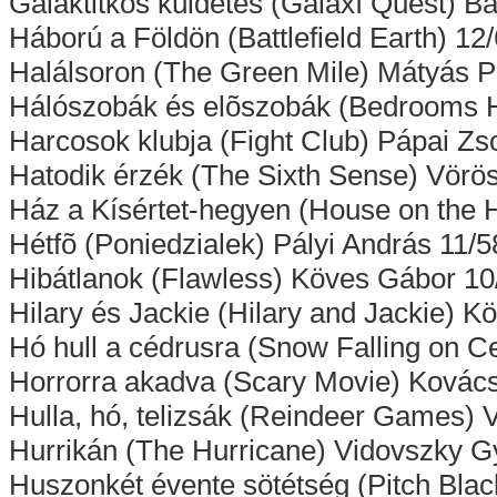
Galaktitkos küldetés (Galaxí Quest) Ba
Háború a Földön (Battlefield Earth) 12
Halálsoron (The Green Mile) Mátyás P
Hálószobák és elõszobák (Bedrooms H
Harcosok klubja (Fight Club) Pápai Zs
Hatodik érzék (The Sixth Sense) Vörö
Ház a Kísértet-hegyen (House on the Ha
Hétfõ (Poniedzialek) Pályi András 11/5
Hibátlanok (Flawless) Köves Gábor 10
Hilary és Jackie (Hilary and Jackie) 
Hó hull a cédrusra (Snow Falling on C
Horrorra akadva (Scary Movie) Kovács
Hulla, hó, telizsák (Reindeer Games) 
Hurrikán (The Hurricane) Vidovszky G
Huszonkét évente sötétség (Pitch Black