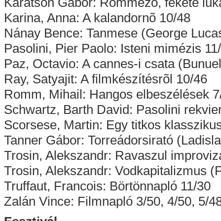
Karátson Gábor: Rommezõ, fekete lukak
Karina, Anna: A kalandornõ 10/48
Nánay Bence: Tanmese (George Lucas, 
Pasolini, Pier Paolo: Isteni mimézis 11
Paz, Octavio: A cannes-i csata (Bunuel
Ray, Satyajit: A filmkészítésrõl 10/46
Romm, Mihail: Hangos elbeszélések 7
Schwartz, Barth David: Pasolini rekvie
Scorsese, Martin: Egy titkos klassziku
Tanner Gábor: Torreádorsirató (Ladisl
Trosin, Alekszandr: Ravaszul improvizá
Trosin, Alekszandr: Vodkapitalizmus (
Truffaut, Francois: Börtönnapló 11/30
Zalán Vince: Filmnapló 3/50, 4/50, 5/4