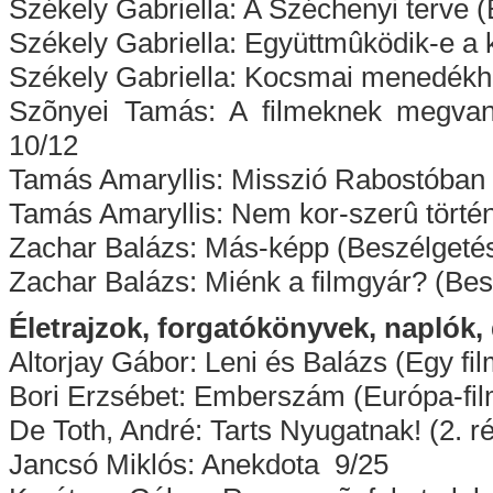
Székely Gabriella: A Széchenyi terve
Székely Gabriella: Együttmûködik-e a 
Székely Gabriella: Kocsmai menedékhe
Szõnyei Tamás: A filmeknek megvan 
10/12
Tamás Amaryllis: Misszió Rabostóban 
Tamás Amaryllis: Nem kor-szerû törté
Zachar Balázs: Más-képp (Beszélgetés 
Zachar Balázs: Miénk a filmgyár? (Bes
Életrajzok, forgatókönyvek, napló
Altorjay Gábor: Leni és Balázs (Egy fil
Bori Erzsébet: Emberszám (Európa-fil
De Toth, André: Tarts Nyugatnak! (2. r
Jancsó Miklós: Anekdota 9/25