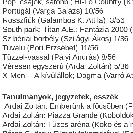
Pop, csajok, satöbbi; Hi-Lo Country (
Portugál (Varga Balázs) 10/56
Rosszfiúk (Galambos K. Attila) 3/56
South park; Titan A.E.; Fantázia 2000 (V
Szibériai borbély (Szilágyi Ákos) 1/36
Tuvalu (Bori Erzsébet) 11/56
Tûzzel-vassal (Pályi András) 8/56
Véresen egyszerû (Ardai Zoltán) 5/36
X-Men -- A kívülállók; Dogma (Varró Att
Tanulmányok, jegyzetek, esszék
Ardai Zoltán: Emberünk a fõcsõben (F
Ardai Zoltán: Piazza Grande (Koboldok
Ardai Zoltán: Tüzes aréna (Kokó és a