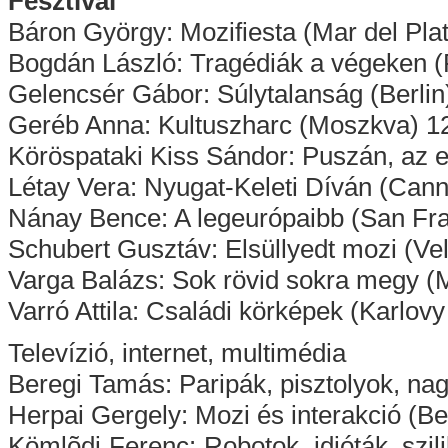
Fesztivál
Báron György: Mozifiesta (Mar del Pla
Bogdán László: Tragédiák a végeken 
Gelencsér Gábor: Súlytalanság (Berlin
Geréb Anna: Kultuszharc (Moszkva) 1
Köröspataki Kiss Sándor: Puszán, az els
Létay Vera: Nyugat-Keleti Díván (Can
Nánay Bence: A legeurópaibb (San Fr
Schubert Gusztáv: Elsüllyedt mozi (Ve
Varga Balázs: Sok rövid sokra megy 
Varró Attila: Családi körképek (Karlov
Televízió, internet, multimédia
Beregi Tamás: Paripák, pisztolyok, nag
Herpai Gergely: Mozi és interakció (B
Kömlõdi Ferenc: Robotok, idióták, szi