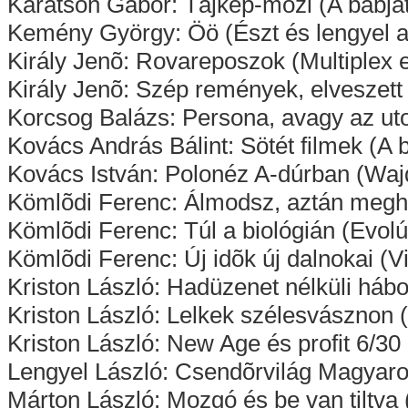
Karátson Gábor: Tájkép-mozi (A bábjá
Kemény György: Öö (Észt és lengyel a
Király Jenõ: Rovareposzok (Multiplex e
Király Jenõ: Szép remények, elveszett i
Korcsog Balázs: Persona, avagy az uto
Kovács András Bálint: Sötét filmek (A 
Kovács István: Polonéz A-dúrban (Wajd
Kömlõdi Ferenc: Álmodsz, aztán megha
Kömlõdi Ferenc: Túl a biológián (Evol
Kömlõdi Ferenc: Új idõk új dalnokai (Vi
Kriston László: Hadüzenet nélküli háb
Kriston László: Lelkek szélesvásznon
Kriston László: New Age és profit 6/30
Lengyel László: Csendõrvilág Magyaror
Márton László: Mozgó és be van tiltva