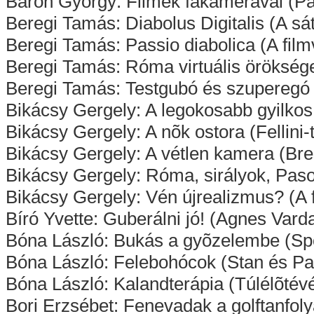
Báron György: Filmek fakamerával (P
Beregi Tamás: Diabolus Digitalis (A sá
Beregi Tamás: Passio diabolica (A fil
Beregi Tamás: Róma virtuális örökség
Beregi Tamás: Testgubó és szuperegó (
Bikácsy Gergely: A legokosabb gyilko
Bikácsy Gergely: A nõk ostora (Fellini
Bikácsy Gergely: A vétlen kamera (Br
Bikácsy Gergely: Róma, sirályok, Pasol
Bikácsy Gergely: Vén újrealizmus? (A 
Bíró Yvette: Guberálni jó! (Agnes Vard
Bóna László: Bukás a gyõzelembe (Spo
Bóna László: Felebohócok (Stan és P
Bóna László: Kalandterápia (Túlélõtév
Bori Erzsébet: Fenevadak a golftanfol