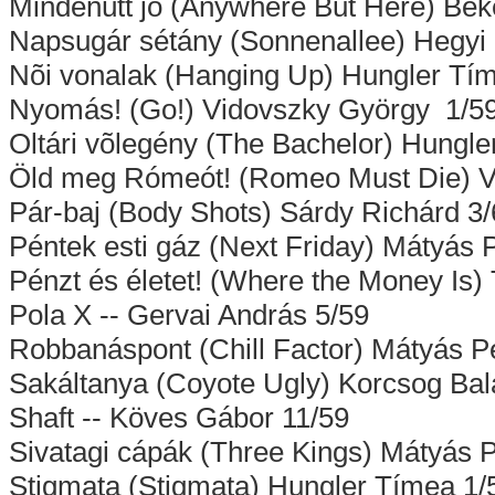
Mindenütt jó (Anywhere But Here) Bék
Napsugár sétány (Sonnenallee) Hegyi
Nõi vonalak (Hanging Up) Hungler Tí
Nyomás! (Go!) Vidovszky György 1/5
Oltári võlegény (The Bachelor) Hungle
Öld meg Rómeót! (Romeo Must Die) Var
Pár-baj (Body Shots) Sárdy Richárd 3
Péntek esti gáz (Next Friday) Mátyás 
Pénzt és életet! (Where the Money Is)
Pola X -- Gervai András 5/59
Robbanáspont (Chill Factor) Mátyás Pé
Sakáltanya (Coyote Ugly) Korcsog Bal
Shaft -- Köves Gábor 11/59
Sivatagi cápák (Three Kings) Mátyás 
Stigmata (Stigmata) Hungler Tímea 1/