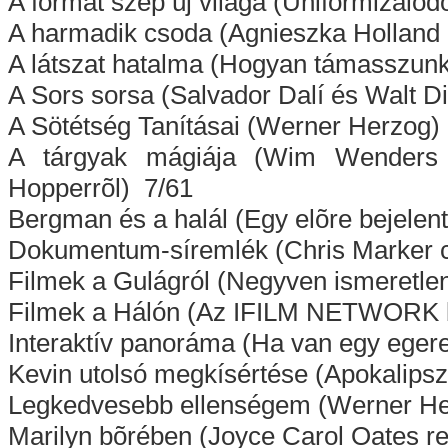
A format szép új világa (Uniformizálód
A harmadik csoda (Agnieszka Holland r
A látszat hatalma (Hogyan támasszunk v
A Sors sorsa (Salvador Dalí és Walt D
A Sötétség Tanításai (Werner Herzog)
A tárgyak mágiája (Wim Wenders 
Hopperrõl) 7/61
Bergman és a halál (Egy elõre bejelent
Dokumentum-síremlék (Chris Marker c
Filmek a Gulágról (Negyven ismeretlen
Filmek a Hálón (Az IFILM NETWORK bárk
Interaktív panoráma (Ha van egy egere
Kevin utolsó megkísértése (Apokalips
Legkedvesebb ellenségem (Werner Her
Marilyn bõrében (Joyce Carol Oates r