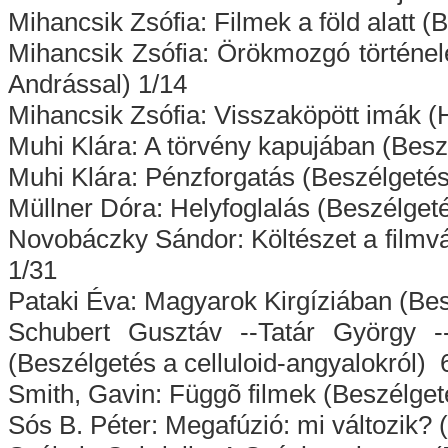
Mihancsik Zsófia: Filmek a föld alatt 
Mihancsik Zsófia: Örökmozgó történe
Andrással) 1/14
Mihancsik Zsófia: Visszaköpött imák (
Muhi Klára: A törvény kapujában (Besz
Muhi Klára: Pénzforgatás (Beszélgetés
Müllner Dóra: Helyfoglalás (Beszélget
Novobáczky Sándor: Költészet a filmv
1/31
Pataki Éva: Magyarok Kirgíziában (Be
Schubert Gusztáv --Tatár György -
(Beszélgetés a celluloid-angyalokról) 
Smith, Gavin: Függõ filmek (Beszélget
Sós B. Péter: Megafúzió: mi változik?