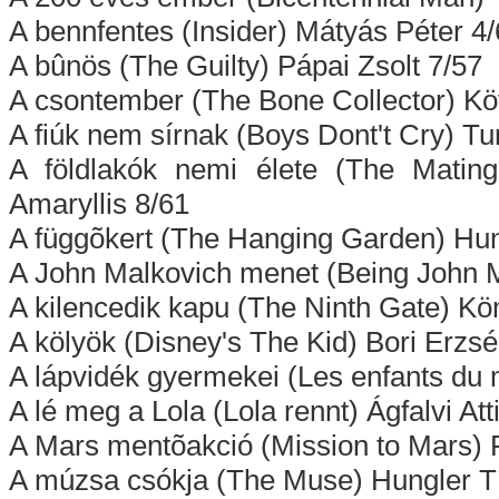
A bennfentes (Insider) Mátyás Péter 4
A bûnös (The Guilty) Pápai Zsolt 7/57
A csontember (The Bone Collector) K
A fiúk nem sírnak (Boys Dont't Cry) T
A földlakók nemi élete (The Mati
Amaryllis 8/61
A függõkert (The Hanging Garden) Hu
A John Malkovich menet (Being John M
A kilencedik kapu (The Ninth Gate) Kö
A kölyök (Disney's The Kid) Bori Erzsé
A lápvidék gyermekei (Les enfants du 
A lé meg a Lola (Lola rennt) Ágfalvi Att
A Mars mentõakció (Mission to Mars) P
A múzsa csókja (The Muse) Hungler T