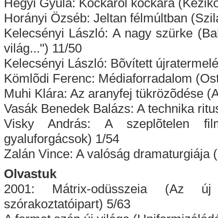
Hegyi Gyula: Kockáról kockára (Kézikö
Horányi Özséb: Jeltan félmúltban (Sz
Kelecsényi László: A nagy szürke (Ba
világ...") 11/50
Kelecsényi László: Bõvített újratermelé
Kömlõdi Ferenc: Médiaforradalom (Ost
Muhi Klára: Az aranyfej tükrözõdése (A
Vasák Benedek Balázs: A technika ri
Visky András: A szeplõtelen fil
gyaluforgácsok) 1/54
Zalán Vince: A valóság dramaturgiája 
Olvastuk
2001: Mátrix-odüsszeia (Az új p
szórakoztatóipart) 5/63