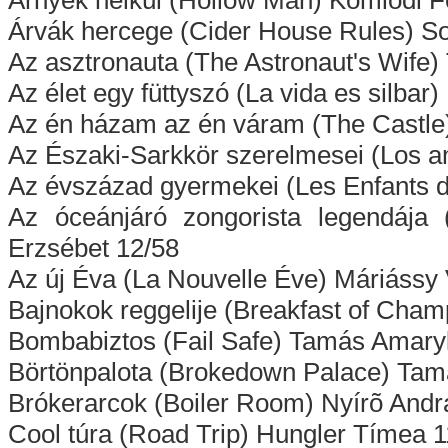
Árnyék nélkül (Hollow Man) Kömlõdi F
Árvák hercege (Cider House Rules) So
Az asztronauta (The Astronaut's Wife)
Az élet egy füttyszó (La vida es silbar)
Az én házam az én váram (The Castle
Az Északi-Sarkkör szerelmesei (Los ama
Az évszázad gyermekei (Les Enfants d
Az óceánjáró zongorista legendája (
Erzsébet 12/58
Az új Éva (La Nouvelle Éve) Máriássy
Bajnokok reggelije (Breakfast of Cham
Bombabiztos (Fail Safe) Tamás Amaryl
Börtönpalota (Brokedown Palace) Tamá
Brókerarcok (Boiler Room) Nyírõ Andr
Cool túra (Road Trip) Hungler Tímea 1