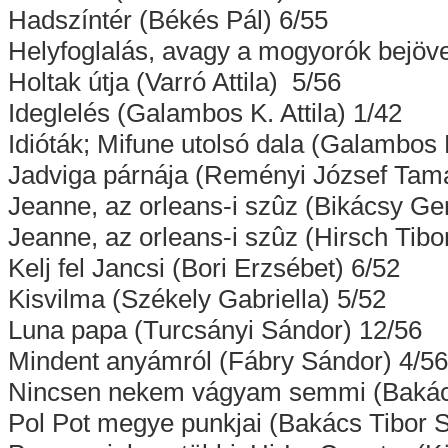
Hadszíntér (Békés Pál) 6/55
Helyfoglalás, avagy a mogyorók bejöv
Holtak útja (Varró Attila) 5/56
Ideglelés (Galambos K. Attila) 1/42
Idióták; Mifune utolsó dala (Galambos K
Jadviga párnája (Reményi József Tam
Jeanne, az orleans-i szûz (Bikácsy Ge
Jeanne, az orleans-i szûz (Hirsch Tibo
Kelj fel Jancsi (Bori Erzsébet) 6/52
Kisvilma (Székely Gabriella) 5/52
Luna papa (Turcsányi Sándor) 12/56
Mindent anyámról (Fábry Sándor) 4/56
Nincsen nekem vágyam semmi (Bakács
Pol Pot megye punkjai (Bakács Tibor 