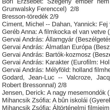
Bori Erzsébet: Szegény ember nem 
Grunwalsky Ferenccel) 2/8
Bresson-töredék 2/9
Ciment, Michel -- Dahan, Yannick: Fej
Geréb Anna: A filmkocka el van vetve 
Gervai András: Államgyár (Beszélgeté
Gervai András: Álmatlan Európa (Besz
Gervai András: Bartók-kozmosz (Beszé
Gervai András: Karakter (Eurofilm: Hol
Gervai András: Mélyföld: holland filmh
Godard, Jean-Luc -- Valcroze, Jacq
Robert Bressonnal) 2/8
Jensen, Derick: A nagy mesemondók (
Mihancsik Zsófia: A bûn iskolái (Gye
Mihancsik Zsófia: Áltörténelmi filmjei