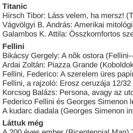
Titanic
Hirsch Tibor: Láss velem, ha mersz! (T
Vágvölgyi B. András: Amerikai mitológi
Galambos K. Attila: Összkomfortos sze
Fellini
Bikácsy Gergely: A nõk ostora (Fellini-
Ardai Zoltán: Piazza Grande (Koboldok
Fellini, Federico: A szerelem üres papí
Fellini, a rajzoló: Erosz ceruzája 12/32
Korcsog Balázs: Persona, avagy az uto
Federico Fellini és Georges Simenon l
A kudarc diadala (Georges Simenon inte
Láttuk még
A 200 éves ember (Bicentennial Man) 