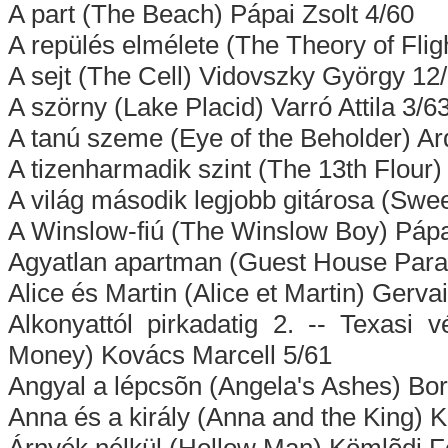
A part (The Beach) Pápai Zsolt 4/60
A repülés elmélete (The Theory of Flig
A sejt (The Cell) Vidovszky György 12
A szörny (Lake Placid) Varró Attila 3/6
A tanú szeme (Eye of the Beholder) Ar
A tizenharmadik szint (The 13th Flour
A világ második legjobb gitárosa (Sw
A Winslow-fiú (The Winslow Boy) Pápa
Agyatlan apartman (Guest House Parad
Alice és Martin (Alice et Martin) Gerva
Alkonyattól pirkadatig 2. -- Texasi
Money) Kovács Marcell 5/61
Angyal a lépcsõn (Angela's Ashes) Bor
Anna és a király (Anna and the King) 