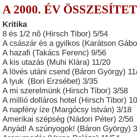
A 2000. ÉV ÖSSZESÍ
Kritika
8 és 1/2 nõ (Hirsch Tibor) 5/54
A császár és a gyilkos (Karátson Gábo
A hazafi (Takács Ferenc) 9/56
A kis utazás (Muhi Klára) 11/20
A lövés utáni csend (Báron György) 11
A lyuk (Bori Erzsébet) 3/35
A mi szerelmünk (Hirsch Tibor) 3/58
A millió dolláros hotel (Hirsch Tibor) 1
A napfény íze (Margócsy István) 3/18
Amerikai szépség (Nádori Péter) 2/56
Anyád! A szúnyogok! (Báron György) 3