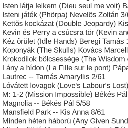
Isten látja lelkem (Dieu seul me voit)
Isteni játék (Phörpa) Nevelõs Zoltán 3
Kettõs kockázat (Double Jeopardy) Ki
Kevin és Perry a csúcsra tör (Kevin a
Kéz õrület (Idle Hands) Beregi Tamás 
Koponyák (The Skulls) Kovács Marcell
Krokodilok bölcsessége (The Wisdom o
Lány a hídon (La Fille sur le pont) Pápa
Lautrec -- Tamás Amaryllis 2/61
Lóvátett lovagok (Love's Labour's Lost)
M: 1-2 (Mission Impossible) Békés Pál
Magnolia -- Békés Pál 5/58
Mansfield Park -- Kis Anna 8/61
Minden héten háború (Any Given Sunda