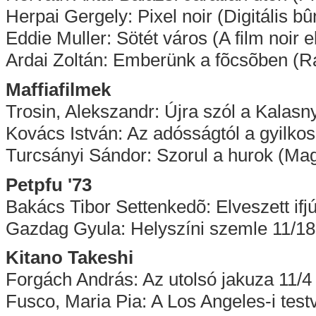
Herpai Gergely: Pixel noir (Digitális b
Eddie Muller: Sötét város (A film noir e
Ardai Zoltán: Emberünk a fõcsõben (
Maffiafilmek
Trosin, Alekszandr: Újra szól a Kalasn
Kovács István: Az adósságtól a gyilko
Turcsányi Sándor: Szorul a hurok (Ma
Petpfu '73
Bakács Tibor Settenkedõ: Elveszett ifj
Gazdag Gyula: Helyszíni szemle 11/18
Kitano Takeshi
Forgách András: Az utolsó jakuza 11/4
Fusco, Maria Pia: A Los Angeles-i test