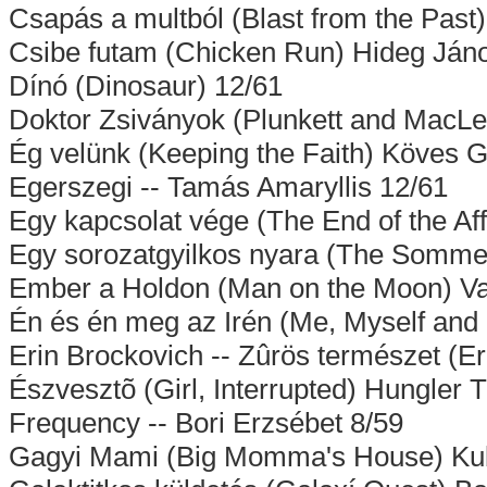
Csapás a multból (Blast from the Past)
Csibe futam (Chicken Run) Hideg Ján
Dínó (Dinosaur) 12/61
Doktor Zsiványok (Plunkett and MacLe
Ég velünk (Keeping the Faith) Köves 
Egerszegi -- Tamás Amaryllis 12/61
Egy kapcsolat vége (The End of the Af
Egy sorozatgyilkos nyara (The Somme
Ember a Holdon (Man on the Moon) Var
Én és én meg az Irén (Me, Myself and
Erin Brockovich -- Zûrös természet (E
Észvesztõ (Girl, Interrupted) Hungler 
Frequency -- Bori Erzsébet 8/59
Gagyi Mami (Big Momma's House) Kubi