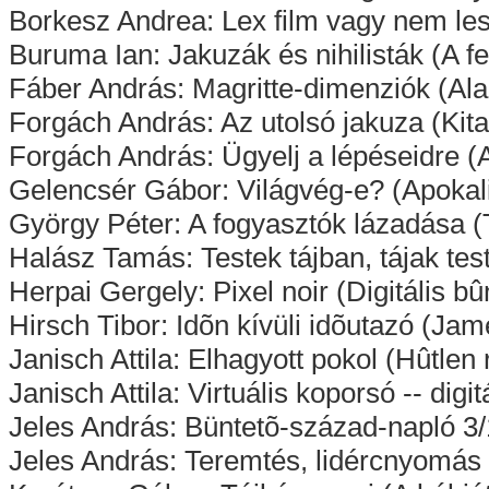
Borkesz Andrea: Lex film vagy nem les
Buruma Ian: Jakuzák és nihilisták (A f
Fáber András: Magritte-dimenziók (Alai
Forgách András: Az utolsó jakuza (Kita
Forgách András: Ügyelj a lépéseidre (
Gelencsér Gábor: Világvég-e? (Apokali
György Péter: A fogyasztók lázadása (
Halász Tamás: Testek tájban, tájak tes
Herpai Gergely: Pixel noir (Digitális b
Hirsch Tibor: Idõn kívüli idõutazó (Ja
Janisch Attila: Elhagyott pokol (Hûtl
Janisch Attila: Virtuális koporsó -- digi
Jeles András: Büntetõ-század-napló 3
Jeles András: Teremtés, lidércnyomás