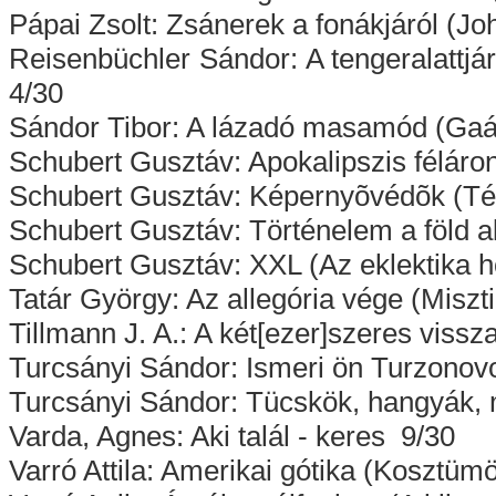
Pápai Zsolt: Zsánerek a fonákjáról (Jo
Reisenbüchler Sándor: A tengeralattj
4/30
Sándor Tibor: A lázadó masamód (Gaá
Schubert Gusztáv: Apokalipszis féláron 
Schubert Gusztáv: Képernyõvédõk (Tév
Schubert Gusztáv: Történelem a föld a
Schubert Gusztáv: XXL (Az eklektika h
Tatár György: Az allegória vége (Miszti
Tillmann J. A.: A két[ezer]szeres viss
Turcsányi Sándor: Ismeri ön Turzonovo
Turcsányi Sándor: Tücskök, hangyák, 
Varda, Agnes: Aki talál - keres 9/30
Varró Attila: Amerikai gótika (Kosztümö