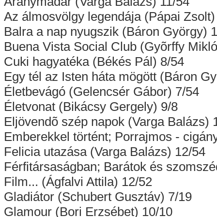
Aranymadár (Varga Balázs) 11/54
Az álmosvölgy legendája (Pápai Zsolt)
Balra a nap nyugszik (Báron György) 
Buena Vista Social Club (Gyõrffy Mikló
Cuki hagyatéka (Békés Pál) 8/54
Egy tél az Isten háta mögött (Báron Gy
Életbevágó (Gelencsér Gábor) 7/54
Életvonat (Bikácsy Gergely) 9/8
Eljövendõ szép napok (Varga Balázs) 
Emberekkel történt; Porrajmos - cigán
Felicia utazása (Varga Balázs) 12/54
Férfitársaságban; Barátok és szomszédo
Film... (Ágfalvi Attila) 12/52
Gladiátor (Schubert Gusztáv) 7/19
Glamour (Bori Erzsébet) 10/10