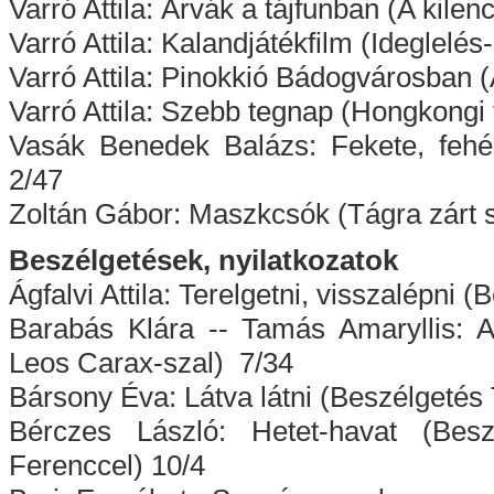
Varró Attila: Árvák a tájfunban (A kilen
Varró Attila: Kalandjátékfilm (Ideglelés
Varró Attila: Pinokkió Bádogvárosban 
Varró Attila: Szebb tegnap (Hongkongi f
Vasák Benedek Balázs: Fekete, fehé
2/47
Zoltán Gábor: Maszkcsók (Tágra zárt
Beszélgetések, nyilatkozatok
Ágfalvi Attila: Terelgetni, visszalépni
Barabás Klára -- Tamás Amaryllis: A
Leos Carax-szal) 7/34
Bársony Éva: Látva látni (Beszélgetés 
Bérczes László: Hetet-havat (Bes
Ferenccel) 10/4