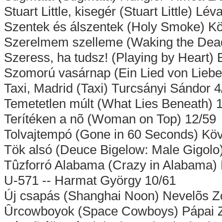
Stuart Little, kisegér (Stuart Little) Lé
Szentek és álszentek (Holy Smoke) K
Szerelmem szelleme (Waking the Dead
Szeress, ha tudsz! (Playing by Heart) 
Szomorú vasárnap (Ein Lied von Liebe
Taxi, Madrid (Taxi) Turcsányi Sándor 4
Temetetlen múlt (What Lies Beneath) 
Terítéken a nõ (Woman on Top) 12/59
Tolvajtempó (Gone in 60 Seconds) Kö
Tök alsó (Deuce Bigelow: Male Gigolo) 
Tûzforró Alabama (Crazy in Alabama)
U-571 -- Harmat György 10/61
Új csapás (Shanghai Noon) Nevelõs Zo
Ûrcowboyok (Space Cowboys) Pápai Z