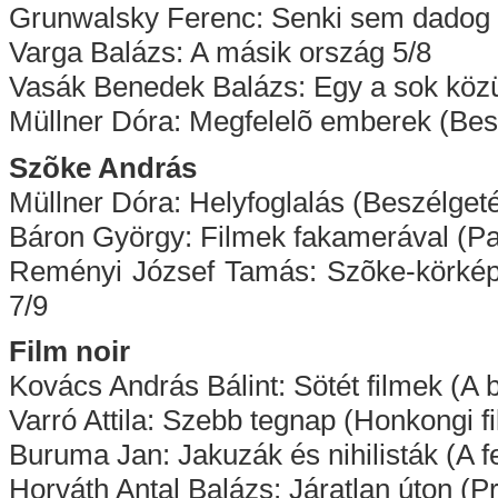
Grunwalsky Ferenc: Senki sem dadog 
Varga Balázs: A másik ország 5/8
Vasák Benedek Balázs: Egy a sok közül 
Müllner Dóra: Megfelelõ emberek (Besz
Szõke András
Müllner Dóra: Helyfoglalás (Beszélget
Báron György: Filmek fakamerával (P
Reményi József Tamás: Szõke-körkép 
7/9
Film noir
Kovács András Bálint: Sötét filmek (A 
Varró Attila: Szebb tegnap (Honkongi fi
Buruma Jan: Jakuzák és nihilisták (A f
Horváth Antal Balázs: Járatlan úton (