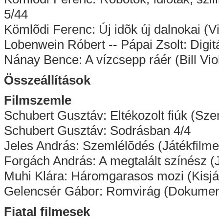
5/44
Kömlõdi Ferenc: Új idõk új dalnokai (Vi
Lobenwein Róbert -- Pápai Zsolt: Digit
Nánay Bence: A vízcsepp ráér (Bill Vi
Összeállítások
Filmszemle
Schubert Gusztáv: Eltékozolt fiúk (Szem
Schubert Gusztáv: Sodrásban 4/4
Jeles András: Szemlélõdés (Játékfilme
Forgách András: A megtalált színész (
Muhi Klára: Háromgarasos mozi (Kisjá
Gelencsér Gábor: Romvirág (Dokumen
Fiatal filmesek