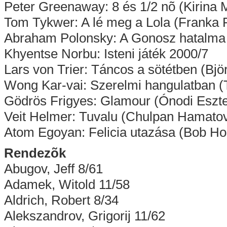
Peter Greenaway: 8 és 1/2 nõ (Kirina
Tom Tykwer: A lé meg a Lola (Franka 
Abraham Polonsky: A Gonosz hatalma 
Khyentse Norbu: Isteni játék 2000/7
Lars von Trier: Táncos a sötétben (Bjö
Wong Kar-vai: Szerelmi hangulatban 
Gödrös Frigyes: Glamour (Ónodi Eszte
Veit Helmer: Tuvalu (Chulpan Hamato
Atom Egoyan: Felicia utazása (Bob Ho
Rendezõk
Abugov, Jeff 8/61
Adamek, Witold 11/58
Aldrich, Robert 8/34
Alekszandrov, Grigorij 11/62