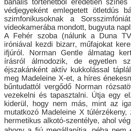
banális történetből eredetien színes
védjegyeként emlegetett ötletdús bá
szimfonikusoknak a Sorsszimfóni
videokamerába mondott, bugyuta napl
A Fehér szoba (nálunk a Duna TV m
iróniával kezdi bizarr, műfajokat ke
ifjúról. Norman Gentle álmatag ker
írásról álmodozik, de egyetlen 
éjszakánként aktív kukkolással táplál
meg Madeleine X-et, a híres énekesnő
bűntudattól vergődő Norman rózsatöv
vezekelni és tapasztalni. Útja egy e
kiderül, hogy nem más, mint az ig
mutatkozó Madeleine X túlérzékeny, z
hermetikus alkotó-szentélye, ahol vég
ahogy a fiú megállapítja, néha nem 