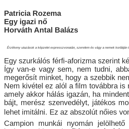
Patricia Rozema
Egy igazi nő
Horváth Antal Balázs
Érzékeny utazások a képzelet expresszvonatán, szerelem és vágy a nemek korlátján túl
Egy szurkálós férfi-aforizma szerint k
Így van-e vagy sem, nem tudni, abba
megerősít minket, hogy a szebbik nem
Nem kivétel ez alól a film továbbra 
amely akkor hálás igazán, ha mindent
bájt, merész szenvedélyt, játékos mo
lehet imitálni. Ez az abszolút nőies
Campion munkái nyomán jelölhető k