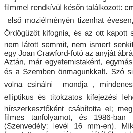
filmmel rendkívül későn találkozott: eml
 első moziélményén tizenhat évesen,
Ördögűzőt kifognia, és az ott kapott 
nem látott semmit, nem ismert senkit
egy Joan Crawford-fotó az anyját ábrá
Aztán, már egyetemistaként, egymá
és a Szemben önmagunkkalt. Szó sin
volna csinálni  mondja , mindenes
elliptikus és titokzatos kifejezési 
hírszerkesztőként csábította el; meg
filmes tanfolyamot, és 1986-ban m
(Szenvedély: levél 16 mm-en). Mi