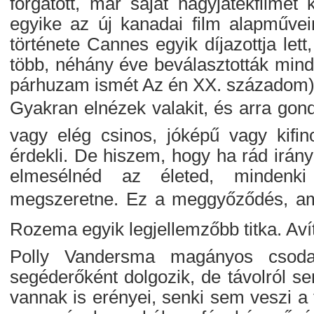
forgatott, már saját nagyjátékfilmet
egyike az új kanadai film alapművei
története Cannes egyik díjazottja lett
több, néhány éve beválasztották minde
párhuzam ismét Az én XX. századom)
Gyakran elnézek valakit, és arra gon
vagy elég csinos, jóképű vagy kifino
érdekli. De hiszem, hogy ha rád irán
elmesélnéd az életed, mindenki
megszeretne. Ez a meggyőződés, amel
Rozema egyik legjellemzőbb titka. Avít
Polly Vandersma magányos csodab
segéderőként dolgozik, de távolról se
vannak is erényei, senki sem veszi a 