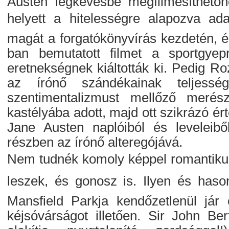
Austen legkevésbé megfilmesíthetőn
helyett a hitelességre alapozva adap
magát a forgatókönyvírás kezdetén, és
ban bemutatott filmet a sportgye
eretnekségnek kiáltották ki. Pedig Ro
az írónő szándékainak teljesség
szentimentalizmust mellőző meré
kastélyába adott, majd ott szikrázó é
Jane Austen naplóiból és leveleiből
részben az írónő alteregójává.
Nem tudnék komoly képpel romantikus r
leszek, és gonosz is. Ilyen és ha
Mansfield Parkja kendőzetlenül jár
kéjsóvárságot illetően. Sir John Ber