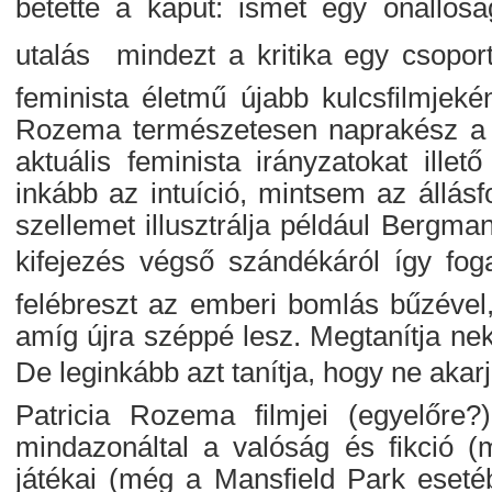
betette a kaput: ismét egy önállós
utalás  mindezt a kritika egy csopo
feminista életmű újabb kulcsfilmjekén
Rozema természetesen naprakész a n
aktuális feminista irányzatokat illet
inkább az intuíció, mintsem az állásf
szellemet illusztrálja például Bergman
kifejezés végső szándékáról így fo
felébreszt az emberi bomlás bűzével, 
amíg újra széppé lesz. Megtanítja ne
De leginkább azt tanítja, hogy ne akarj
Patricia Rozema filmjei (egyelőre?
mindazonáltal a valóság és fikció (m
játékai (még a Mansfield Park esetéb