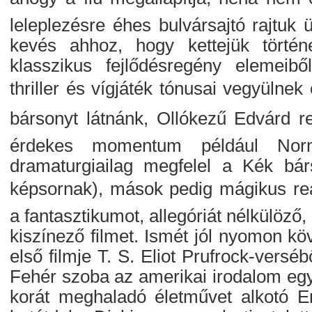
leleplezésre éhes bulvársajtó rajtuk 
kevés ahhoz, hogy kettejük történ
klasszikus fejlődésregény elemeibő
thriller és vígjáték tónusai vegyülnek
bársonyt látnánk, Ollókezű Edvárd re
érdekes momentum például Norm
dramaturgiailag megfelel a Kék bárs
képsornak), mások pedig mágikus rea
a fantasztikumot, allegóriát nélkülöző
kiszínező filmet. Ismét jól nyomon k
első filmje T. S. Eliot Prufrock-vers
Fehér szoba az amerikai irodalom eg
korát meghaladó életművet alkotó Em