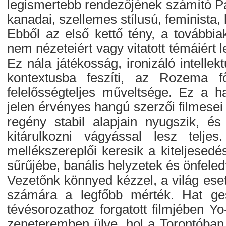
legismertebb rendezőjének számító Pat
kanadai, szellemes stílusú, feminista
Ebből az első kettő tény, a továbbia
nem nézeteiért vagy vitatott témáiért l
Ez nála játékosság, ironizáló intellekt
kontextusba feszíti, az Rozema fő
felelősségteljes műveltsége. Ez a 
jelen érvényes hangú szerzői filmesei 
regény stabil alapjain nyugszik, é
kitárulkozni vágyással lesz teljes
mellékszereplői keresik a kiteljesed
sűrűjébe, banális helyzetek és önfeled
Vezetőnk könnyed kézzel, a világ eset
számára a legfőbb mérték. Hat ges
tévésorozathoz forgatott filmjében Yo
zeneteremben ülve, hol a Torontóban 