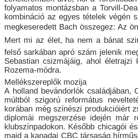
folyamatos montázsban a Torvill-Dean
kombináció az egyes tételek végén sz
megkeseredett Bach összegez: Az ön
Mert mi az élet, ha nem a bánat szi
felső sarkában apró szám jelenik me
Sebastian csizmájáig, ahol életrajzi
Rozema-módra.
Mellékszereplők mozija
A holland bevándorlók családjában, O
múltból szigorú református neveltet
korában még színészi produkcióiért zs
diplomái megszerzése idején már re
klubszínpadokon. Később chicagói és 
majd a kanadai CBC társaság hírműsor