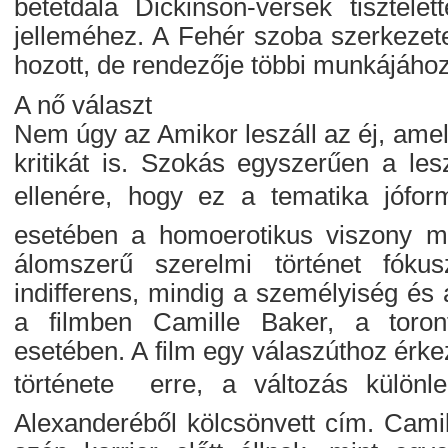
betétdala Dickinson-versek tisztelet
jelleméhez. A Fehér szoba szerkezete,
hozott, de rendezője többi munkájához
A nő választ
Nem úgy az Amikor leszáll az éj, amel
kritikát is. Szokás egyszerűen a le
ellenére, hogy ez a tematika jóformá
esetében a homoerotikus viszony mé
álomszerű szerelmi történet fó
indifferens, mindig a személyiség és 
a filmben Camille Baker, a toront
esetében. A film egy válaszúthoz érke
története  erre, a változás külö
Alexanderéből kölcsönvett cím. Camil