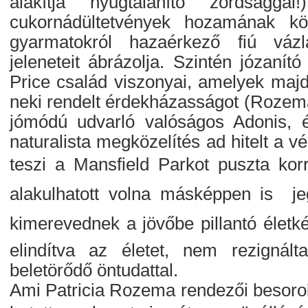
alakítja nyugtalanító zordságga
cukornádültetvények hozamának k
gyarmatokról hazaérkező fiú vázla
jeleneteit ábrázolja. Szintén józaní
Price család viszonyai, amelyek majd
neki rendelt érdekházasságot (Rozemár
jómódú udvarló valóságos Adonis, é
naturalista megközelítés ad hitelt a 
teszi a Mansfield Parkot puszta korr
alakulhatott volna másképpen is  
kimerevednek a jövőbe pillantó életkép
elindítva az életet, nem rezigná
beletörődő öntudattal.
Ami Patricia Rozema rendezői besorolá