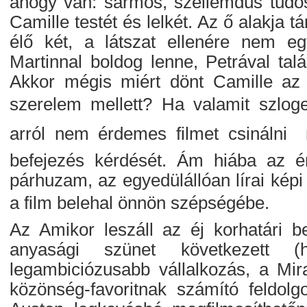
ahogy van: sármos, szellemdús tudós,
Camille testét és lelkét. Az ő alakja t
élő két, a látszat ellenére nem egyé
Martinnal boldog lenne, Petrával tal
Akkor mégis miért dönt Camille az 
szerelem mellett? Ha valamit szlo
arról nem érdemes filmet csinálni 
befejezés kérdését. Ám hiába az ér
párhuzam, az egyedülállóan lírai képi 
a film belehal önnön szépségébe.
Az Amikor leszáll az éj korhatári b
anyasági szünet következett (
legambiciózusabb vállalkozás, a Mir
közönség-favoritnak számító feldol