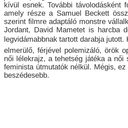
kívül esnek. További távolodásként f
amely része a Samuel Beckett összes
szerint filmre adaptáló monstre válla
Jordant, David Mametet is harcba d
legvidámabbnak tartott darabja juto
elmerülő, férjével polemizáló, örök o
női lélekrajz, a tehetség játéka a női
feminista útmutatók nélkül. Mégis, e
beszédesebb.