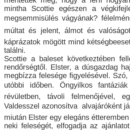
mentették meg, hogy a férfi hogyan
mintha Scottie egészen a végkifejl
megsemmisülés vágyának? félelmének
múltat és jelent, álmot és valóságot
káprázatok mögött mind kétségbeeset
találni.
Scottie a baleset következtében fel
rendőrségtől. Elster, a dúsgazdag 
megbízza felesége figyelésével. Szó,
utóbbi időben. Öngyilkos fantáziák
révületben, távoli felmenőjével, 
Valdesszel azonosítva  alvajáróként j
miután Elster egy elegáns étteremben
neki feleségét, elfogadja az ajánlato