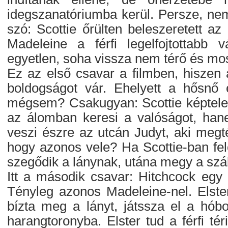
idegszanatóriumba kerül. Persze, ne
szó: Scottie őrülten beleszeretett a
Madeleine a férfi legelfojtottabb v
egyetlen, soha vissza nem térő és mos
Ez az első csavar a filmben, hiszen 
boldogságot vár. Ehelyett a hősnő 
mégsem? Csakugyan: Scottie képtelen
az álomban keresi a valóságot, han
veszi észre az utcán Judyt, aki megt
hogy azonos vele? Ha Scottie-ban felö
szegődik a lánynak, utána megy a szá
Itt a második csavar: Hitchcock egy 
Tényleg azonos Madeleine-nel. Elster
bízta meg a lányt, játssza el a hóbo
harangtoronyba. Elster tud a férfi té