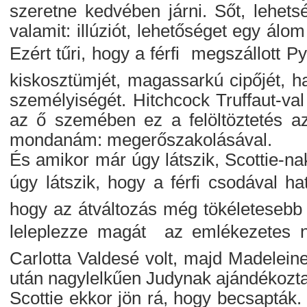
szeretne kedvében járni. Sőt, lehets
valamit: illúziót, lehetőséget egy álom
Ezért tűri, hogy a férfi  megszállott
kiskosztümjét, magassarkú cipőjét, ha
személyiségét. Hitchcock Truffaut-val
az ő szemében ez a felöltöztetés az
mondanám: megerőszakolásával.
És amikor már úgy látszik, Scottie-nak
úgy látszik, hogy a férfi csodával h
hogy az átváltozás még tökéletesebb 
leleplezze magát  az emlékezetes n
Carlotta Valdesé volt, majd Madeleine
után nagylelkűen Judynak ajándékozta
Scottie ekkor jön rá, hogy becsapták. 