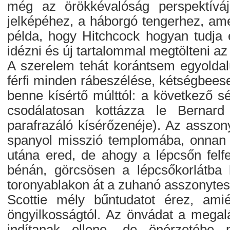
még az örökkévalóság perspektíváj
jelképéhez, a háborgó tengerhez, amel
példa, hogy Hitchcock hogyan tudja e
idézni és új tartalommal megtölteni az 
A szerelem tehát korántsem egyoldalú
férfi minden rábeszélése, kétségbeese
benne kísértő múlttól: a következő s
csodálatosan kottázza le Bernar
parafrazáló kísérőzenéje). Az asszony
spanyol misszió templomába, onnan fe
utána ered, de ahogy a lépcsőn felfel
bénán, görcsösen a lépcsőkorlátba k
toronyablakon át a zuhanó asszonytest
Scottie mély bűntudatot érez, am
öngyilkosságtól. Az önvádat a megalá
indítanak ellene, de önérzetébe 