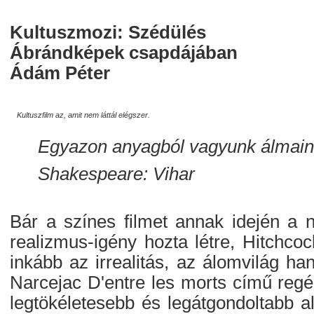
Kultuszmozi: Szédülés
Ábrándképek csapdájában
Ádám Péter
Kultuszfilm az, amit nem láttál elégszer.
Egyazon anyagból vagyunk álmaink
Shakespeare: Vihar
Bár a színes filmet annak idején a n
realizmus-igény hozta létre, Hitchc
inkább az irrealitás, az álomvilág ha
Narcejac D'entre les morts című reg
legtökéletesebb és legátgondoltabb a