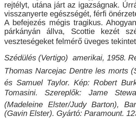
rejtélyt, utána járt az igazságnak. Úr
visszanyerte egészségét, férfi önérze
A befejezés mégis tragikus. Ahogyan 
párkányán állva, Scottie kezét s
veszteségeket felmérő üveges tekintet
Szédülés (Vertigo)  amerikai, 1958. Re
Thomas Narcejac Dentre les morts (
és Samuel Taylor. Kép: Robert Bur
Tomasini. Szereplők: Jame Stewa
(Madeleine Elster/Judy Barton), 
(Gavin Elster). Gyártó: Paramount. 12