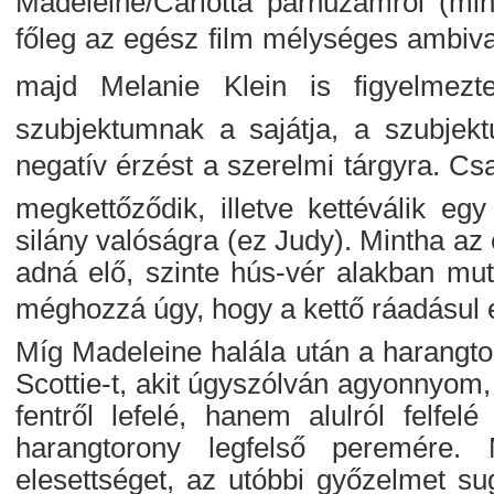
Madeleine/Carlotta párhuzamról (mind
főleg az egész film mélységes ambiva
majd Melanie Klein is figyelmez
szubjektumnak a sajátja, a szubjektu
negatív érzést a szerelmi tárgyra. Cs
megkettőződik, illetve kettéválik eg
silány valóságra (ez Judy). Mintha az 
adná elő, szinte hús-vér alakban muta
méghozzá úgy, hogy a kettő ráadásul 
Míg Madeleine halála után a harangtor
Scottie-t, akit úgyszólván agyonnyom,
fentről lefelé, hanem alulról felfel
harangtorony legfelső peremére.
elesettséget, az utóbbi győzelmet sug