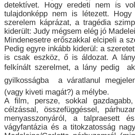
detektívet. Hogy eredeti nem is vo
tulajdonképp nem is létezett. Hog
szerelem káprázat, a tragédia szimp
kiderült: Judy mégsem elég jó Madele
Mindenesetre erőszakkal elcipeli a sze
Pedig egyre inkább kiderül: a szeretetr
is csak eszköz, ő is áldozat. A lány
felkínált szerelmet, a lány pedig  
gyilkosságba  a váratlanul megjel
(vagy kiveti magát?) a mélybe.
A film, persze, sokkal gazdagabb,
célzással, összefüggéssel, párhuz
menyasszonyáról, a talpraesett é
vágyfantázia és a titokzatosság nagy