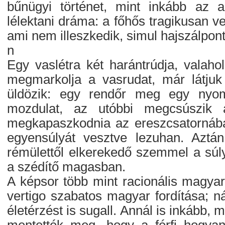
bűnügyi történet, mint inkább az a
lélektani dráma: a főhős tragikusan v
ami nem illeszkedik, simul hajszálpon
n
Egy vaslétra két harántrúdja, valaho
megmarkolja a vasrudat, már látjuk
üldözik: egy rendőr meg egy nyom
mozdulat, az utóbbi megcsúszik a
megkapaszkodnia az ereszcsatornában.
egyensúlyát vesztve lezuhan. Aztán
rémülettől elkerekedő szemmel a súl
a szédítő magasban.
A képsor több mint racionális magyar
vertigo szabatos magyar fordítása; n
életérzést is sugall. Annál is inkább, 