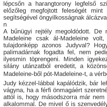
lépcsőn a harangtorony legfelső szin
előzőleg megfojtott feleségét mint
segítségével öngyilkosságnak álcázva 
n
A bűnügyi rejtély megoldódott. De n
Madeleine csak ál-Madeleine volt
tulajdonképp azonos Judyval? Hogy 
palimadárnak fogadta fel, nem pedig
ilyesmin töprengeni. Minden igyeke
silány utánzatból eredetit, a közöns
Madeleine-ből pót-Madeleine-t, a vérbő e
Judy kézzel-lábbal kapálódzik, bár le
vágyna, ha a férfi önmagáért szeretné
attól is, hogy másodszorra már nem l
alkalommal. De mivel ő is szenvedélye