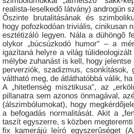
szimbólumokkal „átmetszõ” sakk-ké
realista-leselkedõ látvány) androgün s
Õszinte brutalitásának és szimbol
hogy pofozkodóan triviális, cinikusan 
esztétizáló legyen. Nála a dühöngõ 
olykor „búcsúzkodó humor” – a mér
igazítaná helyre a világ túlideologizál
mélybe zuhanást is kell, hogy jelentse
perverziók, szadizmus, csonkítások, 
váltható meg, de átláthatóbbá válik, ha
A „hitetlenség misztikusa”, az „erkö
pillanatra sem azonos önmagával, azér
(álszimbólumokat), hogy megkérdõjele
a befogadás normalitását. Akit a „f
taszít egyszerre, s közben megteremti 
fix kamerájú leíró egyszerûséget (Az