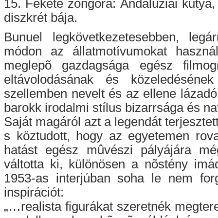
15. Fekete zongora: Andalúziai kutya,
diszkrét bája.
Bunuel legkövetkezetesebben, legár
módon az állatmotívumokat haszná
meglepõ gazdagsága egész filmogr
eltávolodásának és közeledésének
szellemben nevelt és az ellene lázadó 
barokk irodalmi stílus bizarrsága és n
Saját magáról azt a legendát terjesztet
s köztudott, hogy az egyetemen rovar
hatást egész mûvészi pályájára m
váltotta ki, különösen a nõstény im
1953-as interjúban soha le nem forga
inspirációt:
„…realista figurákat szeretnék megter