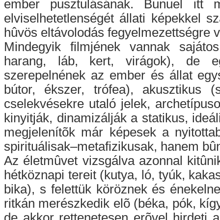
ember pusztulásának. Bunuel itt
elviselhetetlenségét állati képekkel s
hûvös eltávolodás fegyelmezettségre va
Mindegyik filmjének vannak sajátos
harang, láb, kert, virágok), de 
szerepelnének az ember és állat egys
bútor, ékszer, trófea), akusztikus 
cselekvésekre utaló jelek, archetípu
kinyitják, dinamizálják a statikus, ide
megjelenítõk már képesek a nyitottab
spirituálisak–metafizikusak, hanem bû
Az életmûvet vizsgálva azonnal kitûnik
hétköznapi tereit (kutya, ló, tyúk, kak
bika), s felettük köröznek és énekeln
ritkán merészkedik elõ (béka, pók, kígy
de akkor rettenetesen erõvel hirdeti 