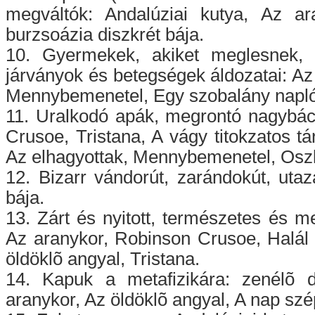
megváltók: Andalúziai kutya, Az ar
burzsoázia diszkrét bája.
10. Gyermekek, akiket meglesnek,
járványok és betegségek áldozatai: Az 
Mennybemenetel, Egy szobalány naplója
11. Uralkodó apák, megrontó nagybác
Crusoe, Tristana, A vágy titokzatos tá
Az elhagyottak, Mennybemenetel, Osz
12. Bizarr vándorút, zarándokút, utaz
bája.
13. Zárt és nyitott, természetes és me
Az aranykor, Robinson Crusoe, Halál 
öldöklõ angyal, Tristana.
14. Kapuk a metafizikára: zenélõ 
aranykor, Az öldöklõ angyal, A nap szép