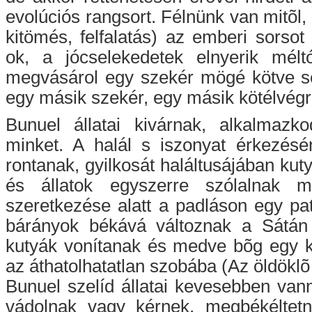
evolúciós rangsort. Félnünk van mitõl,
kitömés, felfalatás) az emberi sorso
ok, a jócselekedetek elnyerik mél
megvásárol egy szekér mögé kötve s
egy másik szekér, egy másik kötélvégre
Bunuel állatai kivárnak, alkalmaz
minket. A halál s iszonyat érkezésén
rontanak, gyilkosát haláltusájában kut
és állatok egyszerre szólalnak 
szeretkezése alatt a padláson egy pa
bárányok békává változnak a Sátán 
kutyák vonítanak és medve bõg egy k
az áthatolhatatlan szobába (Az öldöklõ
Bunuel szelíd állatai kevesebben van
vádolnak vagy kérnek, megbékéltetn