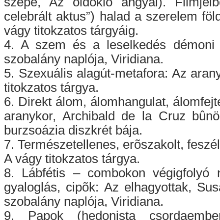
szépe, Az öldöklõ angyal). Filmjei
celebrált aktus”) halad a szerelem föl
vágy titokzatos tárgyáig.
4. A szem és a leselkedés démoni i
szobalány naplója, Viridiana.
5. Szexuális alagút-metafora: Az aran
titokzatos tárgya.
6. Direkt álom, álomhangulat, álomfejt
aranykor, Archibald de la Cruz bûnö
burzsoázia diszkrét bája.
7. Természetellenes, erõszakolt, feszé
A vágy titokzatos tárgya.
8. Lábfétis – combokon végigfolyó n
gyaloglás, cipõk: Az elhagyottak, Su
szobalány naplója, Viridiana.
9. Papok (hedonista csordaember