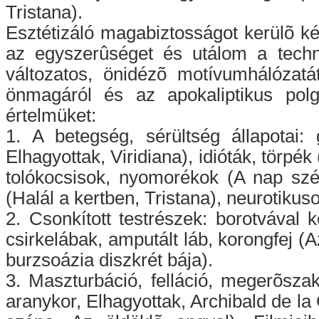
Tristana).
Esztétizáló magabiztosságot kerülõ k
az egyszerûséget és utálom a techni
változatos, önidézõ motívumhálózatá
önmagáról és az apokaliptikus polg
értelmüket:
1. A betegség, sérültség állapotai
Elhagyottak, Viridiana), idióták, törpék 
tolókocsisok, nyomorékok (A nap szép
(Halál a kertben, Tristana), neurotikus
2. Csonkított testrészek: borotvával 
csirkelábak, amputált láb, korongfej (A
burzsoázia diszkrét bája).
3. Maszturbáció, felláció, megerõsza
aranykor, Elhagyottak, Archibald de la C