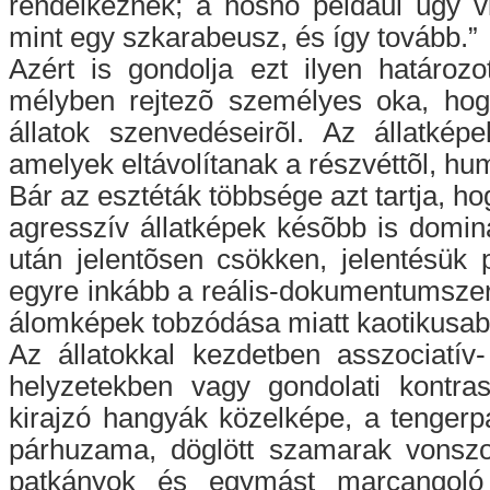
rendelkeznek; a hõsnõ például úgy vi
mint egy szkarabeusz, és így tovább.”
Azért is gondolja ezt ilyen határozo
mélyben rejtezõ személyes oka, hog
állatok szenvedéseirõl. Az állatkép
amelyek eltávolítanak a részvéttõl, hum
Bár az esztéták többsége azt tartja, hogy
agresszív állatképek késõbb is domi
után jelentõsen csökken, jelentésük
egyre inkább a reális-dokumentumszer
álomképek tobzódása miatt kaotikusab
Az állatokkal kezdetben asszociatív-
helyzetekben vagy gondolati kontra
kirajzó hangyák közelképe, a tengerp
párhuzama, döglött szamarak vonszolá
patkányok és egymást marcangoló