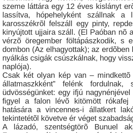
szeme láttára egy 12 éves kislányt e
lassítva, hópehelyként szállnak a 
karosszékrõl felszáll egy pinty, rep
kinyújtott ujjaira száll. (El Paóban n
vérzõ öregember föltápászkodik, s e
dombon (Az elhagyottak); az erdõben 
nyálkás csigák csúszkálnak, hogy vis
naplója).
Csak két olyan kép van – mindkettõ 
állatmaszkként” felénk fordulnak, 
üdvösségünket: egy ifjú nagynénjével
figyel a falon lévõ kitömött rókafe
hatására a vincennes-i állatkert la
tekintetétõl követve ér véget szabadsá
A lázadó, szentségtörõ Bunuel ak