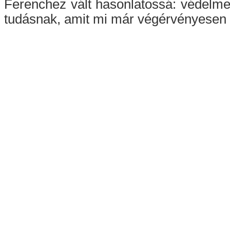
Ferenchez vált hasonlatossá: védelmez
tudásnak, amit mi már végérvényesen 