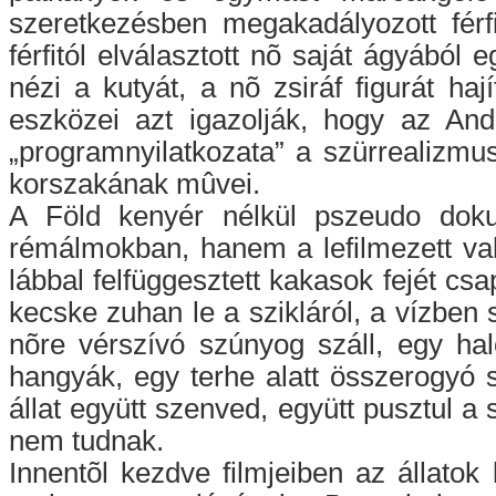
szeretkezésben megakadályozott férf
férfitól elválasztott nõ saját ágyából
nézi a kutyát, a nõ zsiráf figurát haj
eszközei azt igazolják, hogy az And
„programnyilatkozata” a szürrealizmu
korszakának mûvei.
A Föld kenyér nélkül pszeudo doku
rémálmokban, hanem a lefilmezett val
lábbal felfüggesztett kakasok fejét csap
kecske zuhan le a szikláról, a vízbe
nõre vérszívó szúnyog száll, egy hal
hangyák, egy terhe alatt összerogyó
állat együtt szenved, együtt pusztul
nem tudnak.
Innentõl kezdve filmjeiben az állatok