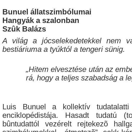
Bunuel állatszimbólumai
Hangyák a szalonban
Szûk Balázs
A világ a jócselekedetekkel nem vá
bestiáriuma a tyúktól a tengeri sünig.
„Hitem elvesztése után az embe
rá, hogy a teljes szabadság a l
Luis Bunuel a kollektív tudatalatti
enciklopédistája. Hasadt tudatú (
bûntudattól vezérelt rejtekezõ hall