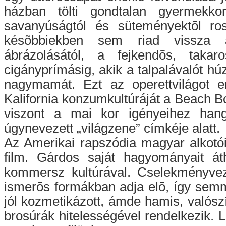
házban tölti gondtalan gyermekkor
savanyúságtól és süteményektõl ro
késõbbiekben sem riad vissza 
ábrázolásától, a fejkendõs, tak
cigányprímásig, akik a talpalávalót hú
nagymamát. Ezt az operettvilágot e
Kalifornia konzumkultúráját a Beach Bo
viszont a mai kor igényeihez hang
úgynevezett „világzene” címkéje alatt.
Az Amerikai rapszódia magyar alkotói
film. Gárdos saját hagyományait á
kommersz kultúrával. Cselekményveze
ismerõs formákban adja elõ, így semm
jól kozmetikázott, ámde hamis, valószí
brosúrák hitelességével rendelkezik. 