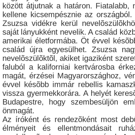
között átjutnak a határon. Fiatalabb
kellene kicsempésznie az országból.
Zsuzsa vidékre kerül nevelõszülõkhö
saját lányukként nevelik. A család köz
amerikai életformába. Öt évvel késõb
család újra egyesülhet. Zsuzsa nag
nevelõszülõktõl, akiket igaziként szere
faluból a kaliforniai kertvárosba ér
magát, érzései Magyarországhoz, vérs
évvel késõbb immár rebellis kamaszk
vissza gyermekkorára. A helyét keres
Budapestre, hogy szembesüljön emlé
önmagát.
Az íróként és rendezõként most deb
élményeit és ellentmondásait ruh