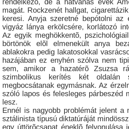
rendelkezõ, de a hatvanas évek Ame
magát. Rockzenét hallgat, cigarettázi
keresi. Anyja szeretné bepótolni az e
vigyáz lánya erkölcsére, korlátozó int
Az egyik meghökkentõ, pszichológiai
börtönök elõl elmenekült anya bezá
ablakokra pedig lakatosokkal vasrácsot
hazájában ez enyhén szólva nem tipi
sem, amikor a hazatérõ Zsuzsa rá
szimbolikus kerítés két oldalán
megbocsátanak egymásnak. Az érzelmi 
szóló lapos és felesleges párbeszéd 
lesz.
Ennél is nagyobb problémát jelent a
sztálinista típusú diktatúráját mindöss
egy úttörõcsapat éneklõ felvonulása j