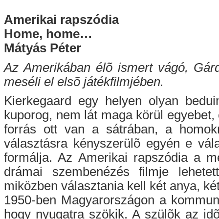
Amerikai rapszódia
Home, home…
Mátyás Péter
Az Amerikában élõ ismert vágó, Gár
meséli el elsõ játékfilmjében.
Kierkegaard egy helyen olyan beduin
kuporog, nem lát maga körül egyebet,
forrás ott van a sátrában, a homokr
választásra kényszerülõ egyén e vál
formálja. Az Amerikai rapszódia a m
drámai szembenézés filmje lehetett
miközben választania kell két anya, két
1950-ben Magyarországon a kommunis
hogy nyugatra szökik. A szülõk az id