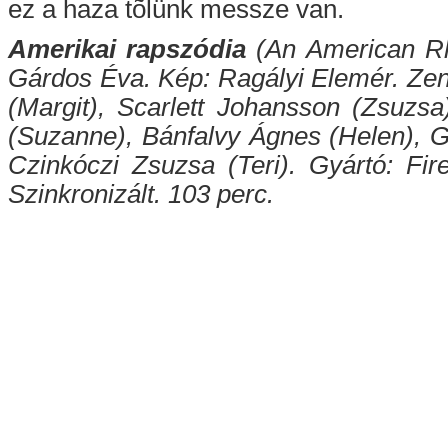
ez a haza tõlünk messze van.
Amerikai rapszódia
(An American Rh
Gárdos Éva. Kép: Ragályi Elemér. Zene
(Margit), Scarlett Johansson (Zsuzsa
(Suzanne), Bánfalvy Ágnes (Helen), G
Czinkóczi Zsuzsa (Teri). Gyártó: Fi
Szinkronizált. 103 perc.