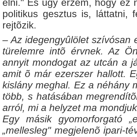
élni." És úgy érzem, hogy ez
politikus gesztus is, láttatni
rejtõzik.
– Az idegengyûlölet szívósan
türelemre intõ érvnek. Az 
annyit mondogat az utcán a já
amit õ már ezerszer hallott. Eg
kislány meghal. Ez a néhány m
több, s hatásában megrendítõb
arról, mi a helyzet ma mondjuk
Egy másik gyomorforgató „e
„mellesleg" megjelenõ ipari-t