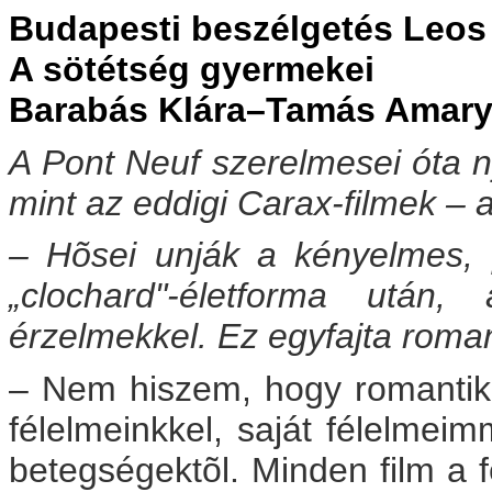
Budapesti beszélgetés Leos
A sötétség gyermekei
Barabás Klára–Tamás Amaryl
A Pont Neuf szerelmesei óta ny
mint az eddigi Carax-filmek – a
– Hõsei unják a kényelmes, 
„clochard"-életforma után
érzelmekkel. Ez egyfajta roma
– Nem hiszem, hogy romantiká
félelmeinkkel, saját félelmei
betegségektõl. Minden film a f