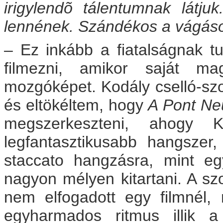
irigylendõ tálentumnak látju
lennének. Szándékos a vágás
– Ez inkább a fiatalságnak t
filmezni, amikor saját m
mozgóképet. Kodály cselló-szo
és eltökéltem, hogy
A Pont Ne
megszerkeszteni, ahogy K
legfantasztikusabb hangszer
staccato hangzásra, mint e
nagyon mélyen kitartani. A sz
nem elfogadott egy filmnél, 
egyharmados ritmus illik