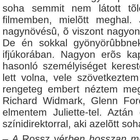
soha semmit nem látott tõl
filmemben, mielõtt meghal
nagynövésû, õ viszont nagyon 
De én sokkal gyönyörûbbnek 
ifjúkorában. Nagyon erõs kap
hasonló személyiséget kere
lett volna, vele szövetkezte
rengeteg embert néztem meg
Richard Widmark, Glenn For
elmentem Juliette-tel. Aztá
színidirektorral, aki azelõtt so
– A
Rossz vér
ben hosszan mut