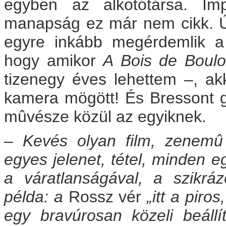
egyben az alkotótársa. Im
manapság ez már nem cikk. Ú
egyre inkább megérdemlik a 
hogy amikor
A Bois de Boulo
tizenegy éves lehettem –, ak
kamera mögött! És Bressont 
mûvésze közül az egyiknek.
– Kevés olyan film, zenemû
egyes jelenet, tétel, minden 
a váratlanságával, a szikrá
példa: a
Rossz vér
„itt a piros
egy bravúrosan közeli beál