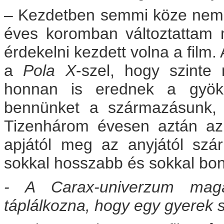
– Kezdetben semmi köze nem v
éves koromban változtattam 
érdekelni kezdett volna a film.
a
Pola X
-szel, hogy szinte
honnan is erednek a gyöke
bennünket a származásunk, e
Tizenhárom évesen aztán az
apjától meg az anyjától sz
sokkal hosszabb és sokkal bon
- A Carax-univerzum mag
táplálkozna, hogy egy gyerek 