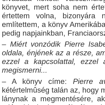
könyvet, mert soha nem érte
értettem volna, bizonyára 
említettem, a könyv Amerikában
pedig napjainkban, Franciaor
– Miért vonzódik Pierre Isabe
oldala, énjének az a része, a
ezzel a kapcsolattal, ezzel
megismerni...
– A könyv címe:
Pierre a
kétértelmûség talán az, hogy m
lánynak a megmentésére, aki