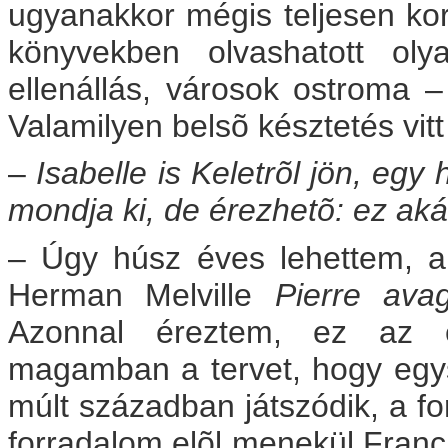
ugyanakkor mégis teljesen kor
könyvekben olvashatott olya
ellenállás, városok ostroma 
Valamilyen belsõ késztetés vitt
–
Isabelle is Keletrõl jön, egy
mondja ki, de érezhetõ: ez akár
– Úgy húsz éves lehettem, 
Herman Melville
Pierre ava
Azonnal éreztem, ez az 
magamban a tervet, hogy egy
múlt században játszódik, a fo
forradalom elõl menekül Fran