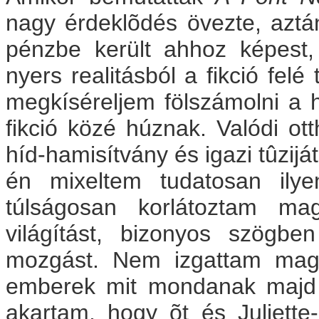
nagy érdeklõdés övezte, aztá
pénzbe került ahhoz képest,
nyers realitásból a fikció fel
megkíséreljem fölszámolni a h
fikció közé húznak. Valódi o
híd-hamisítvány és igazi tûzij
én mixeltem tudatosan ily
túlságosan korlátoztam ma
világítást, bizonyos szögbe
mozgást. Nem izgattam mag
emberek mit mondanak majd D
akartam, hogy õt és Juliette-