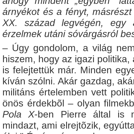
ahogy mindent „egyben" látt
árnyékot és a fényt, másrészt 
XX. század legvégén, egy ag
érzelmek utáni sóvárgásról bes
– Úgy gondolom, a világ nem tú
hiszem, hogy az igazi politika, 
is felejtettük már. Minden e
kíván szólni. Akár gazdag, ak
militáns értelemben vett polit
önös érdekbõl – olyan filmekb
Pola X
-ben Pierre által is
mindazt, ami elrejtõzik, egyútt