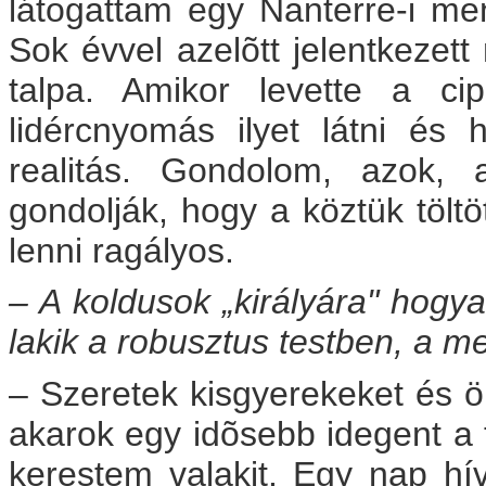
látogattam egy Nanterre-i men
Sok évvel azelõtt jelentkezett 
talpa. Amikor levette a cip
lidércnyomás ilyet látni és
realitás. Gondolom, azok, 
gondolják, hogy a köztük töltöt
lenni ragályos.
– A koldusok „királyára" hogya
lakik a robusztus testben, a
me
– Szeretek kisgyerekeket és ö
akarok egy idõsebb idegent a 
kerestem valakit. Egy nap hí