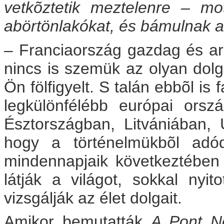
vetkõztetik meztelenre – m
abörtönlakókat, és bámulnak 
– Franciaország gazdag és a
nincs is szemük az olyan dolg
Ön fölfigyelt. S talán ebbõl is
legkülönfélébb európai ors
Észtországban, Litvániában, 
hogy a történelmükbõl adód
mindennapjaik következtébe
látják a világot, sokkal nyit
vizsgálják az élet dolgait.
Amikor bemutatták
A Pont N