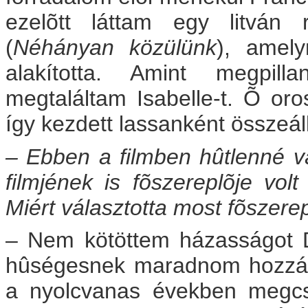
ezelõtt láttam egy litván 
(
Néhányan közülünk
), amely
alakította. Amint megpill
megtaláltam Isabelle-t. Õ oro
így kezdett lassanként összeáll
– Ebben a filmben hûtlenné vá
filmjének is fõszereplõje volt
Miért választotta most fõszer
– Nem kötöttem házasságot De
hûségesnek maradnom hozzá? 
a nyolcvanas években megcs