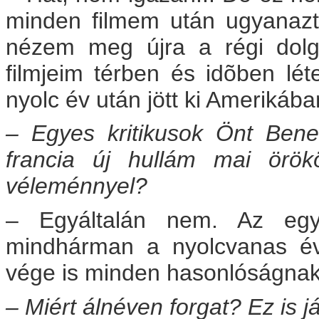
minden filmem után ugyanaz
nézem meg újra a régi dolg
filmjeim térben és idõben lé
nyolc év után jött ki Amerikában
– Egyes kritikusok Önt Bene
francia új hullám mai örökö
véleménnyel?
– Egyáltalán nem. Az egy
mindhárman a nyolcvanas év
vége is minden hasonlóságna
– Miért álnéven forgat? Ez is j