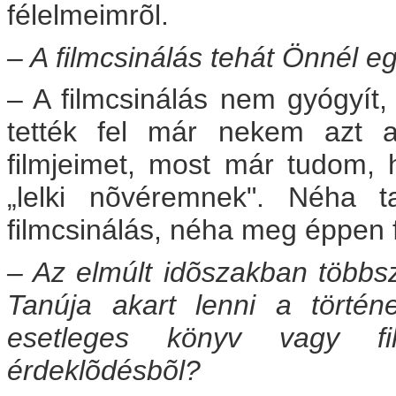
félelmeimrõl.
– A filmcsinálás tehát Önnél eg
– A filmcsinálás nem gyógyít,
tették fel már nekem azt a
filmjeimet, most már tudom, 
„lelki nõvéremnek". Néha t
filmcsinálás, néha meg éppen f
– Az elmúlt idõszakban többsz
Tanúja akart lenni a törté
esetleges könyv vagy f
érdeklõdésbõl?