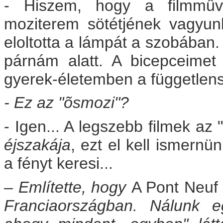
- Hiszem, hogy a filmmûv
moziterem sötétjének vagyu
eloltotta a lámpát a szobában.
párnám alatt. A bicepceimet v
gyerek-életemben a függetlens
- Ez az "õsmozi"?
- Igen... A legszebb filmek az 
éjszakája
, ezt el kell ismernü
a fényt keresi...
– Említette, hogy
A Pont Neuf
Franciaországban. Nálunk e