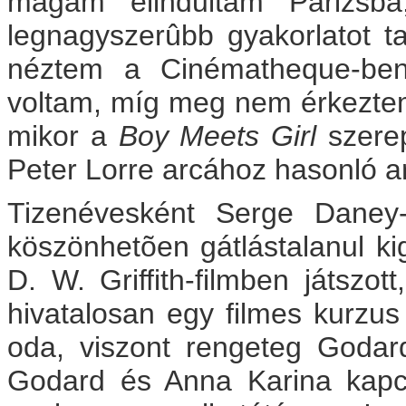
magam elindultam Párizsba,
legnagyszerûbb gyakorlatot 
néztem a Cinématheque-ben
voltam, míg meg nem érkeztem
mikor a
Boy Meets Girl
szerep
Peter Lorre arcához hasonló a
Tizenévesként Serge Dane
köszönhetõen gátlástalanul kig
D. W. Griffith-filmben játszot
hivatalosan egy filmes kurzus
oda, viszont rengeteg Godar
Godard és Anna Karina kapcs