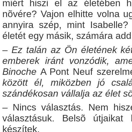
miért hiszi el az életében h
nõvére? Vajon elhitte volna 
annyira szép, mint Isabelle? 
életét egy másik, számára add
– Ez talán az Ön életének két
emberek iránt vonzódik, amely
Binoche
A Pont Neuf szerelm
között él, miközben jó csal
szándékosan vállalja az élet sö
– Nincs választás. Nem his
választásuk. Belsõ útjaikat
készítek.