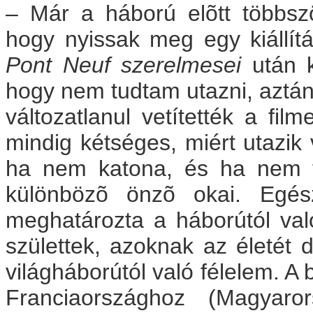
– Már a háború elõtt többsz
hogy nyissak meg egy kiállít
Pont Neuf szerelmesei
után k
hogy nem tudtam utazni, aztán
változatlanul vetítették a fi
mindig kétséges, miért utazik 
ha nem katona, és ha nem t
különbözõ önzõ okai. Egés
meghatározta a háborútól val
születtek, azoknak az életét 
világháborútól való félelem. A 
Franciaországhoz (Magyaro