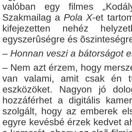
valóban egy filmes „Kodály
Szakmailag a
Pola X
-et tart
kifejezetten nehéz hely
egyszerûségre és õszinteségr
– Honnan veszi a bátorságot 
– Nem azt érzem, hogy mersze
van valami, amit csak én t
eszközöket. Nagyon jó dol
hozzáférhet a digitális kam
szolgált, hogy az emberek el
egyre kevésbé érzek kedvet a