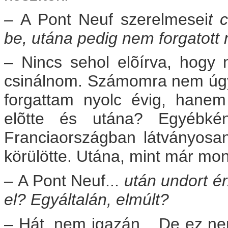
–
A Pont Neuf szerelmesei
t 
be, utána pedig nem forgatott 
– Nincs sehol elõírva, hogy
csinálnom. Számomra nem úgy 
forgattam nyolc évig, hanem
elõtte és utána? Egyébké
Franciaországban látványosa
körülötte. Utána, mint már mo
–
A Pont Neuf...
után undort érz
el? Egyáltalán, elmúlt?
– Hát, nem igazán... De ez 