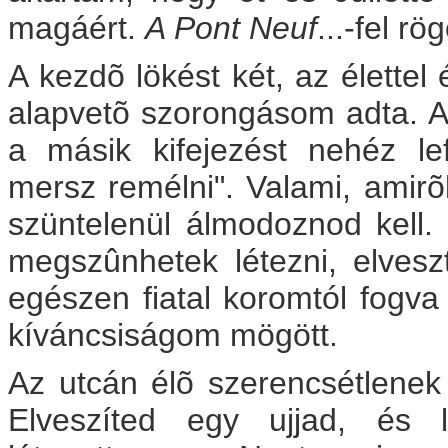
magáért.
A Pont Neuf
...-fel r
A kezdõ lökést két, az élettel 
alapvetõ szorongásom adta. Az
a másik kifejezést nehéz lef
mersz remélni". Valami, amirõ
szüntelenül álmodoznod kell.
megszûnhetek létezni, elve
egészen fiatal koromtól fogva o
kíváncsiságom mögött.
Az utcán élõ szerencsétlenek 
Elveszíted egy ujjad, és l