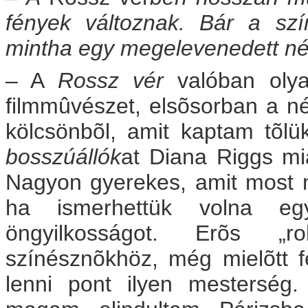
fények változnak. Bár a sz
mintha egy megelevenedett ném
– A
Rossz vér
valóban olyan
filmmûvészet, elsõsorban a né
kölcsönbõl, amit kaptam tõl
bosszúállók
at Diana Riggs mia
Nagyon gyerekes, amit most 
ha ismerhettük volna eg
öngyilkosságot. Erõs „r
színésznõkhöz, még mielõtt 
lenni pont ilyen mesterség