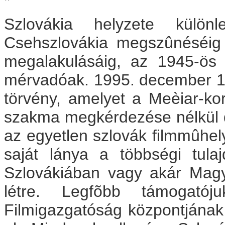
*
Szlovákia helyzete külön
Csehszlovákia megszûnéséig
megalakulásáig, az 1945-ös
mérvadóak. 1995. december 14-
törvény, amelyet a Meèiar-kor
szakma megkérdezése nélkül dö
az egyetlen szlovák filmmûhely
saját lánya a többségi tula
Szlovákiában vagy akár Magy
létre. Legfõbb támogatój
Filmigazgatóság központjának 