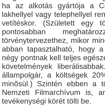
ha az alkotás gyártója a C
lakhellyel vagy telephellyel re
vetítéskor. (Született egy 
pontosabban meghatár
törvénytervezethez, mikor min
abban tapasztalható, hogy a
négy pontnak kell teljes egés
követelmények liberálisabb
állampolgár, a költségek 20
minõsül.) Szintén ebben a 
Nemzeti Filmarchívum is, a
tevékenységi körét tölti be.