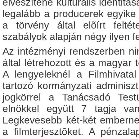
elveszítené kulturális identitá
legalább a producerek egyike 
a törvény által elõírt felté
szabályok alapján négy ilyen fe
Az intézményi rendszerben ni
által létrehozott és a magyar 
A lengyeleknél a Filmhivatal
tartozó kormányzati adminisztrá
jogkörrel a Tanácsadó Testü
elnökkel együtt 7 tagja va
Legkevesebb két-két embernek 
a filmterjesztõket. A pénza