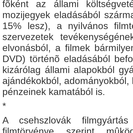
fõként az állami költségve
mozijegyek eladásából szárma
15% lesz), a nyilvános filmte
szervezetek tevékenységéne
elvonásból, a filmek bármil
DVD) történõ eladásából bef
kizárólag állami alapokból gyá
ajándékokból, adományokból, h
pénzeinek kamatából is.
*
A csehszlovák filmgyártá
filmtörvénye szerint mûk