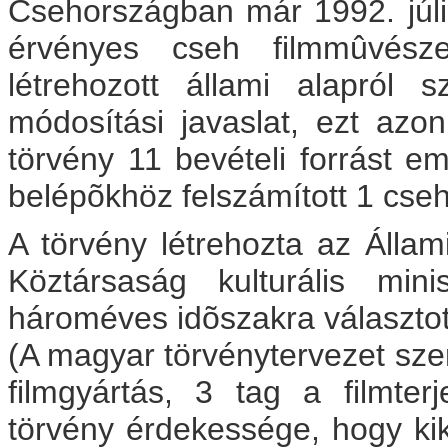
Csehországban már 1992. júliu
érvényes cseh filmmûvésze
létrehozott állami alapról 
módosítási javaslat, ezt azo
törvény 11 bevételi forrást em
belépõkhöz felszámított 1 cseh
A törvény létrehozta az Álla
Köztársaság kulturális min
hároméves idõszakra választot
(A magyar törvénytervezet szer
filmgyártás, 3 tag a filmterj
törvény érdekessége, hogy kik