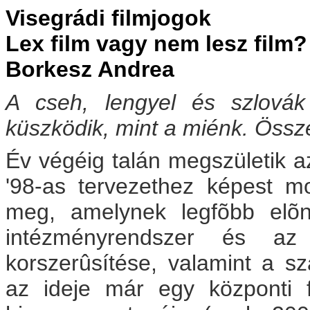
Visegrádi filmjogok
Lex film vagy nem lesz film?
Borkesz Andrea
A cseh, lengyel és szlovák
küszködik, mint a miénk. Össz
Év végéig talán megszületik az
'98-as tervezethez képest mo
meg, amelynek legfõbb elõn
intézményrendszer és az 
korszerûsítése, valamint a sz
az ideje már egy központi f