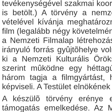
tevékenységével szakmai koord
is betölt.) A törvény a nem
vételével kívánja meghatáro
film (legalább négy követelmény
a Nemzeti Filmalap létrehoz
irányuló forrás gyûjtõhelye vo
ki a Nemzeti Kulturális Örök
szerint mûködne egy héttag
három tagja a filmgyártást, 
képviseli. A Testület elnökéne
A készülõ törvény erénye e
támogatás emelkedése. Az 