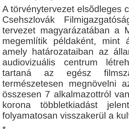
A törvénytervezet elsõdleges
Csehszlovák Filmigazgatós
tervezet magyarázatában a 
megemlítik példaként, mint ál
amely határozataiban az áll
audiovizuális centrum létr
tartaná az egész filmsz
természetesen megnövelni az
összesen 7 alkalmazottról va
korona többletkiadást jele
folyamatosan visszakerül a kult