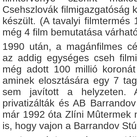
Csehszlovák filmigazgatóság k
készült. (A tavalyi filmtermés
még 4 film bemutatása várható
1990 után, a magánfilmes cég
az addig egységes cseh filmi
még adott 100 millió koronát
aminek elosztására egy 7 tagú 
sem javított a helyzeten. 
privatizálták és AB Barrandov 
már 1992 óta Zlíni Mûtermek 
is, hogy vajon a Barrandov Stú