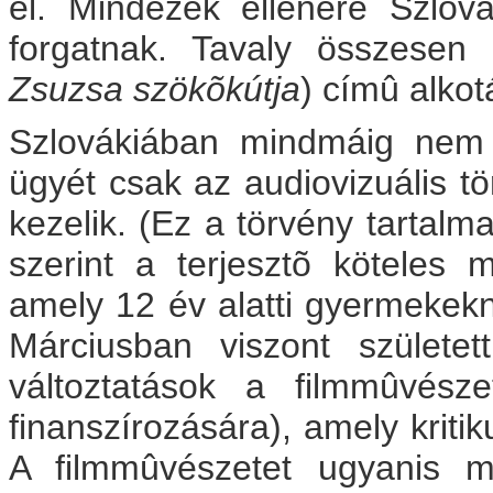
el. Mindezek ellenére Szlov
forgatnak. Tavaly összesen
Zsuzsa szökõkútja
) címû alkot
Szlovákiában mindmáig nem sz
ügyét csak az audiovizuális tö
kezelik. (Ez a törvény tartalm
szerint a terjesztõ köteles m
amely 12 év alatti gyermekekne
Márciusban viszont születet
változtatások a filmmûvész
finanszírozására), amely kritik
A filmmûvészetet ugyanis 