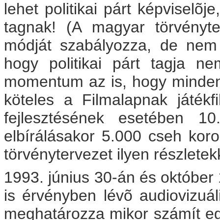
lehet politikai párt képviselõ
tagnak! (A magyar törvényter
módját szabályozza, de nem 
hogy politikai párt tagja ne
momentum az is, hogy minden 
köteles a Filmalapnak játék
fejlesztésének esetében 1
elbírálásakor 5.000 cseh koron
törvénytervezet ilyen részletek
1993. június 30-án és október 1
is érvényben lévõ audiovizuál
meghatározza mikor számít eg