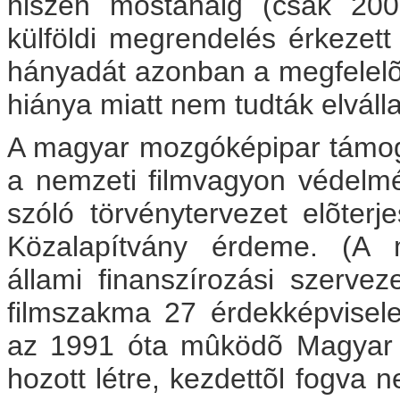
hiszen mostanáig (csak 2000
külföldi megrendelés érkezet
hányadát azonban a megfelelõ
hiánya miatt nem tudták elválla
A magyar mozgóképipar támogat
a nemzeti filmvagyon védelmér
szóló törvénytervezet elõte
Közalapítvány érdeme. (A m
állami finanszírozási szerve
filmszakma 27 érdekképviselet
az 1991 óta mûködõ Magyar 
hozott létre, kezdettõl fogva