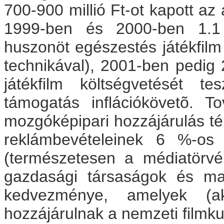
700-900 millió Ft-ot kapott az
1999-ben és 2000-ben 1.1 m
huszonöt egészestés játékfilm
technikával), 2001-ben pedig 2 
játékfilm költségvetését te
támogatás inflációkövetõ. 
mozgóképipari hozzájárulás tén
reklámbevételeinek 6 %-os 
(természetesen a médiatörvén
gazdasági társaságok és ma
kedvezménye, amelyek (ak
hozzájárulnak a nemzeti filmku