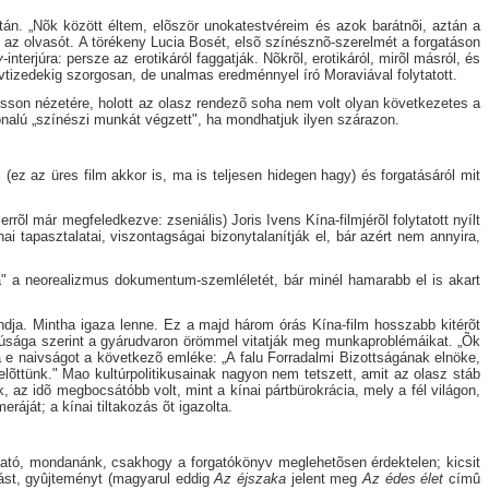
éltán. „Nõk között éltem, elõször unokatestvéreim és azok barátnõi, aztán a
 az olvasót. A törékeny Lucia Bosét, elsõ színésznõ-szerelmét a forgatáson
y
-interjúra: persze az erotikáról faggatják. Nõkrõl, erotikáról, mirõl másról, és
évtizedekig szorgosan, de unalmas eredménnyel író Moraviával folytatott.
resson nézetére, holott az olasz rendezõ soha nem volt olyan következetes a
onalú „színészi munkát végzett", ha mondhatjuk ilyen szárazon.
l (ez az üres film akkor is, ma is teljesen hidegen hagy) és forgatásáról mit
l már megfeledkezve: zseniális) Joris Ivens Kína-filmjérõl folytatott nyílt
i tapasztalatai, viszontagságai bizonytalanítják el, bár azért nem annyira,
ta" a neorealizmus dokumentum-szemléletét, bár minél hamarabb el is akart
dja. Mintha igaza lenne. Ez a majd három órás Kína-film hosszabb kitérõt
sága szerint a gyárudvaron örömmel vitatják meg munkaproblémáikat. „Õk
 e naivságot a következõ emléke: „A falu Forradalmi Bizottságának elnöke,
lõttünk." Mao kultúrpolitikusainak nagyon nem tetszett, amit az olasz stáb
 az idõ megbocsátóbb volt, mint a kínai pártbürokrácia, mely a fél világon,
áját; a kínai tiltakozás õt igazolta.
ató, mondanánk, csakhogy a forgatókönyv meglehetõsen érdektelen; kicsit
tást, gyûjteményt (magyarul eddig
Az
éjszaka
jelent meg
Az
édes élet
címû