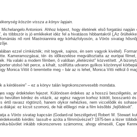
zékenység köszön vissza a könyv lapjain.
an Michelangelo Antonioni. Ahhoz képest, hogy életének elsõ forgatási napján 
", és többször is jó emlékeket idéz fel a hivatásos hibbantakról („Az õrültekke
fomániás nõ ront Mastroiannira egy kórházfolyosón, a
Vörös sivatag
hõsnõj
zõje.
ltalában ezzel címkézték; mit tegyek, sajnos, én sem vagyok kivétel). Forma
ette. Kameramozgásai, tér- és idõkezelése megváltoztatta az európai filmet
. Ha valaki a modern filmben, õ valóban „életérzést" közvetített. „A bizonyta
iporter
utolsó hét perce, a kihalt, szélfútta udvaron gyilkos közönnyel körb
y Monica Vittit õ teremtette meg – bár az is lehet, Monica Vitti nélkül õ ma
ak a kérdéseire" – ez a könyv talán legrokonszenvesebb mondata.
ges vagy érdektelen fejezet. Különösen érdekes az a hosszú beszélgetés, ame
occhio hevülten kérdez és vitázik, az egész nagyon korhoz kötött, bosszant
 is értõ ravasz rögtönzõ, hanem olykor nehézkes, nem viccelõdik és sohasem 
a diákjai: ez kicsit szomorú, de hát elõlegzi már a film késõbbi „fejlõdését".
tatja a
Vörös sivatag
kapcsán (Godard-ral beszélgetve) Robert M. Stewart kut
rdekesebb kérdés: lassult-e azóta a filmmûvészet? 1975-ben a lézer többdim
technika-bûvölet inkább rokonszenves számomra; ahogy elmeséli, Cape Kenn