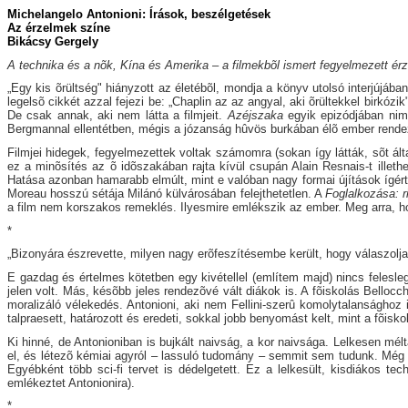
Michelangelo Antonioni: Írások, beszélgetések
Az érzelmek színe
Bikácsy Gergely
A technika és a nõk, Kína és Amerika – a filmekbõl ismert fegyelmezett ér
„Egy kis õrültség" hiányzott az életébõl, mondja a könyv utolsó interjújáb
legelsõ cikkét azzal fejezi be: „Chaplin az az angyal, aki õrültekkel birkózik
De csak annak, aki nem látta a filmjeit.
Azéjszaka
egyik epizódjában nim
Bergmannal ellentétben, mégis a józanság hûvös burkában élõ ember rende
Filmjei hidegek, fegyelmezettek voltak számomra (sokan így látták, sõt á
ez a minõsítés az õ idõszakában rajta kívül csupán Alain Resnais-t illeth
Hatása azonban hamarabb elmúlt, mint e valóban nagy formai újítások ígérték
Moreau hosszú sétája Milánó külvárosában felejthetetlen. A
Foglalkozása: r
a film nem korszakos remeklés. Ilyesmire emlékszik az ember. Meg arra, hog
*
„Bizonyára észrevette, milyen nagy erõfeszítésembe került, hogy válaszolj
E gazdag és értelmes kötetben egy kivétellel (említem majd) nincs felesle
jelen volt. Más, késõbb jeles rendezõvé vált diákok is. A fõiskolás Bell
moralizáló vélekedés. Antonioni, aki nem Fellini-szerû komolytalansághoz
talpraesett, határozott és eredeti, sokkal jobb benyomást kelt, mint a fõiskol
Ki hinné, de Antonioniban is bujkált naivság, a kor naivsága. Lelkesen mél
el, és létezõ kémiai agyról – lassuló tudomány – semmit sem tudunk. Még é
Egyébként több sci-fi tervet is dédelgetett. Ez a lelkesült, kisdiákos 
emlékeztet Antonionira).
*