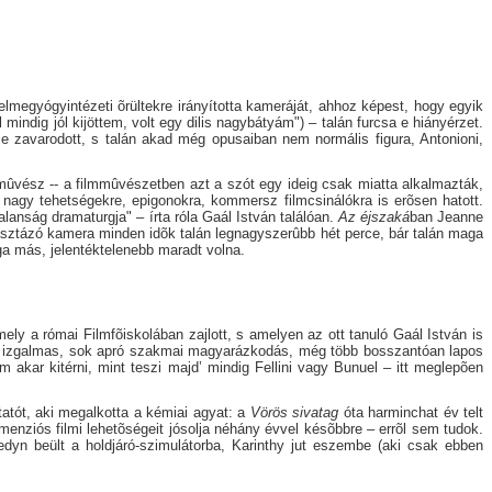
elmegyógyintézeti õrültekre irányította kameráját, ahhoz képest, hogy egyik
l mindig jól kijöttem, volt egy dilis nagybátyám") – talán furcsa e hiányérzet.
e zavarodott, s talán akad még opusaiban nem normális figura, Antonioni,
mûvész -- a filmmûvészetben azt a szót egy ideig csak miatta alkalmazták,
, nagy tehetségekre, epigonokra, kommersz filmcsinálókra is erõsen hatott.
lanság dramaturgja" – írta róla Gaál István találóan.
Az
éjszaká
ban Jeanne
epásztázó kamera minden idõk talán legnagyszerûbb hét perce, bár talán maga
ga más, jelentéktelenebb maradt volna.
ly a római Filmfõiskolában zajlott, s amelyen az ott tanuló Gaál István is
ó és izgalmas, sok apró szakmai magyarázkodás, még több bosszantóan lapos
akar kitérni, mint teszi majd’ mindig Fellini vagy Bunuel – itt meglepõen
atót, aki megalkotta a kémiai agyat: a
Vörös sivatag
óta harminchat év telt
enziós filmi lehetõségeit jósolja néhány évvel késõbbre – errõl sem tudok.
edyn beült a holdjáró-szimulátorba, Karinthy jut eszembe (aki csak ebben