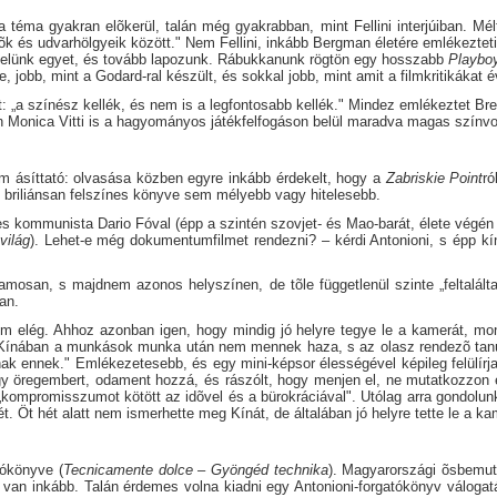
 a téma gyakran elõkerül, talán még gyakrabban, mint Fellini interjúiban. M
k és udvarhölgyeik között." Nem Fellini, inkább Bergman életére emlékezteti
Nyelünk egyet, és tovább lapozunk. Rábukkanunk rögtön egy hosszabb
Playbo
jobb, mint a Godard-ral készült, és sokkal jobb, mint amit a filmkritikákat 
t: „a színész kellék, és nem is a legfontosabb kellék." Mindez emlékeztet B
ran Monica Vitti is a hagyományos játékfelfogáson belül maradva magas színv
m ásíttató: olvasása közben egyre inkább érdekelt, hogy a
Zabriskie Point
ró
i briliánsan felszínes könyve sem mélyebb vagy hitelesebb.
ommunista Dario Fóval (épp a szintén szovjet- és Mao-barát, élete végén errõ
világ
). Lehet-e még dokumentumfilmet rendezni? – kérdi Antonioni, s épp kína
zamosan, s majdnem azonos helyszínen, de tõle függetlenül szinte „feltalál
an.
m elég. Ahhoz azonban igen, hogy mindig jó helyre tegye le a kamerát, mon
 Kínában a munkások munka után nem mennek haza, s az olasz rendezõ tanú
k ennek." Emlékezetesebb, és egy mini-képsor élességével képileg felülírja
 egy öregembert, odament hozzá, és rászólt, hogy menjen el, ne mutatkozzon e
„kompromisszumot kötött az idõvel és a bürokráciával". Utólag arra gondolunk,
Öt hét alatt nem ismerhette meg Kínát, de általában jó helyre tette le a kamer
tókönyve (
Tecnicamente dolce – Gyöngéd technika
). Magyarországi õsbemut
e van inkább. Talán érdemes volna kiadni egy Antonioni-forgatókönyv váloga