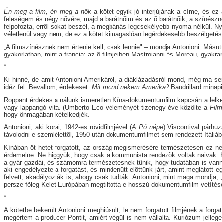
Én meg a film, én meg a nõk
a kötet egyik jó interjújának a címe, és ez
feleségem és négy nõvére, majd a barátnõim és az õ barátnõik, a színésznõ
felpofozta, errõl sokat beszél, a megbánás legcsekélyebb nyoma nélkül. 
véletlenül vagy nem, de ez a kötet kimagaslóan legérdekesebb beszélgetése, 
„A filmszínésznek nem értenie kell, csak lennie" – mondja Antonioni. Másut
gyakorlatban, mint a francia: az õ filmjeiben Mastroianni és Moreau, gyak
*
Ki hinné, de amit Antonioni Amerikáról, a diáklázadásról mond, még ma se
idéz fel. Bevallom, érdekeset.
Mit mond nekem Amerika?
Baudrillard minap
Roppant érdekes a nálunk ismeretlen Kína-dokumentumfilm kapcsán a lelkes k
vagy lappangó vita. (Umberto Eco véleményét tizenegy éve közölte a
Film
hogy önmagában kételkedjék.
Antonioni, aki korai, 1942-es rövidfilmjével (
A Pó népe
) Viscontival párhu
távolodni e szemlélettõl, 1950 után dokumentumfilmet sem rendezett Itáliáb
Kínában öt hetet forgatott, az ország megismerésére természetesen ez ne
érdemelne. Ne higgyük, hogy csak a kommunista rendezõk voltak naivak.
a gyár gazdái, és számomra természetesnek tûnik, hogy tudatában is vanna
aki engedélyezte a forgatást, és mindenütt elõttünk járt, amint meglátott
felvett, akadályozták is, ahogy csak tudták. Antonioni, mint maga mondja, 
persze fõleg Kelet-Európában megtiltotta e hosszú dokumentumfilm vetítését. 
*
A kötetbe bekerült Antonioni meghiúsult, le nem forgatott filmjének a forga
megértem a producer Pontit, amiért végül is nem vállalta. Kuriózum jelleg