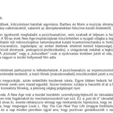
ek.
dõsek, kölcsönösen hatottak egymásra. Barthes és Morin a mozizás élményét 
ny-vallomásoktól, valamint az álomjelenetekben felszínre kerülõ õrületektõl, 
n igyekezett meghaladni a pszichoanalízist, nem szakadt el teljesen a f
 A '60-as évek New Age-inspirációjának köszönhetõen a nyugati világba a leg
hatón túli mikroszkopikus tartományokat kutató kvantummechanika is fontos 
cia-analízis, logoterápia: az ember életének értelmet keresõ képessége).
 kívüli élmények, prekogníció-jövõérzékelés), s virágzásnak indultak a legk
. A „köztudat" vagy a „korszellem" csak a nyolcvanas években jutott el oda
 nagyon is érzéki hollywoodi film adta.
történeti párhuzamot is felfedezhetünk. A pszichoanalízis az expresszionista
trémebb területrõl, a trash filmek (másodvonalbeli) misztikumából jutott a m
õbb megszokják, aztán érdeklõdni kezdenek iránta. Egyre többen fedezik fel 
immár senki sem marad egyedül, hiszen kedvenc sztárja is hasonlót él át a 
isrealista filmekig, a jelenség végleg polgárjogot nyer.
a. A New Age már a kezdet kezdetén személyiség-fejlesztõ és társadalom-
en más fogalmakról és mechanizmusokról van szó. Ez a „just do it" társadalm
t olvas ki, évente néhányszor elmegy egy reinkarnációs hipnózisra, hogy n
ltba, hogy megvegye Louis L. Hay
You Can Heal Your Life
(magyar fordítás
, és a nap minden percében ügyel arra, hogy pozitívan gondolkozzék s n