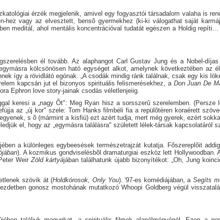
atológiai érzék megjelenik, amivel egy fogyasztói társadalom valaha is rende
én-hez vagy az elvesztett, bensõ gyermekhez (ki-ki válogathat saját karmá
ben meditál, ahol mentális koncentrációval tudatát egészen a Holdig repít
szerelésben él tovább. Az alaphangot Carl Gustav Jung és a Nobel-díjas t
egymásra kölcsönösen ható egységet alkot, amelynek következtében az élet 
nek így a rövidlátó egónak. „A csodák mindig ránk találnak, csak egy kis lö
relem kapcsán jut el bizonyos spirituális felismerésekhez, a
Don Juan De M
a Ephron love story-jainak csodás véletlenjeiig.
gal keresi a „nagy Õt": Meg Ryan hisz a sorsszerû szerelemben. (Persze
fújja az „új kor" szele: Tom Hanks filmbéli fia a repülõtéren koraérett szö
 legyenek, s õ (mármint a kisfiú) ezt azért tudja, mert még gyerek, ezért s
eledjük el, hogy az „egymásra találásra" született lélek-társak kapcsolatáról
mjében a különleges egybeesések természetrajzát kutatja. Fõszereplõit addi
ójában
). A kozmikus gondviselésbõl dramaturgiai eszköz lett Hollywoodban. A
 Peter Weir
Zöld
kártyá
jában találhatunk újabb bizonyítékot: „Oh, Jung koin
etlenek szövik át (
Holdkórosok, Only You
). '97-es komédiájában, a
Segíts 
 A kezdetben gonosz mostohának mutatkozó Whoopi Goldberg végül visszatalá
jében találjuk magunkat, a spirituális filmek alapélményénél. Ezen a p