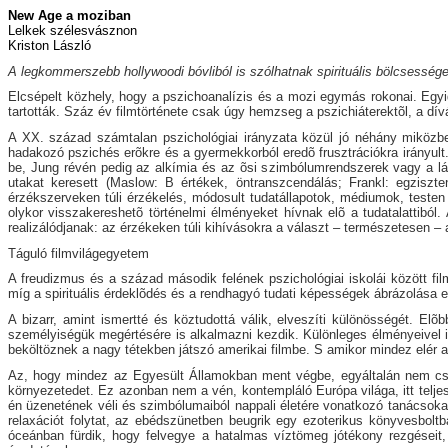
New Age a moziban
Lelkek szélesvásznon
Kriston László
A legkommerszebb hollywoodi bóvliból is szólhatnak spirituális bölcsesség
Elcsépelt közhely, hogy a pszichoanalízis és a mozi egymás rokonai. Egyi
tartották. Száz év filmtörténete csak úgy hemzseg a pszichiáterektõl, a dívá
A XX. század számtalan pszichológiai irányzata közül jó néhány miközbe
hadakozó pszichés erõkre és a gyermekkorból eredõ frusztrációkra irányult.
be, Jung révén pedig az alkímia és az õsi szimbólumrendszerek vagy a lát
utakat keresett (Maslow: B értékek, öntranszcendálás; Frankl: egziszten
érzékszerveken túli érzékelés, módosult tudatállapotok, médiumok, testen
olykor visszakereshetõ történelmi élményeket hívnak elõ a tudatalattiból
realizálódjanak: az érzékeken túli kihívásokra a választ – természetesen – a
Táguló filmvilágegyetem
A freudizmus és a század második felének pszichológiai iskolái között film
míg a spirituális érdeklõdés és a rendhagyó tudati képességek ábrázolása ex
A bizarr, amint ismertté és köztudottá válik, elveszíti különösségét. El
személyiségük megértésére is alkalmazni kezdik. Különleges élményeivel 
beköltöznek a nagy tétekben játszó amerikai filmbe. S amikor mindez elér a k
Az, hogy mindez az Egyesült Államokban ment végbe, egyáltalán nem csod
környezetedet. Ez azonban nem a vén, kontempláló Európa világa, itt teljes
én üzenetének véli és szimbólumaiból nappali életére vonatkozó tanácsoka
relaxációt folytat, az ebédszünetben beugrik egy ezoterikus könyvesbo
óceánban fürdik, hogy felvegye a hatalmas víztömeg jótékony rezgéseit