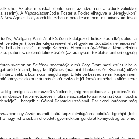
lkezhet. Az ufós mozikkal ellentétben itt az üdvöt nem a földönkívüliekkel
ja szerint). A
Kapcsolat
banJodie Foster a Földet elhagyva a „féreglyukon"
i… A New Age-es hollywoodi filmekben a paradicsom nem az univerzum távoli
udós, Wolfgang Pauli által közösen kidolgozott holisztikus elképzelés, a
véletlenjei (Koestler kifejezésével élve) gyakran „tudattalan elrendezés"
kést kell adni nekik" – mondja Katherine Hepburn a
Nyáridõben
. Nem véletlen
arco
platóni szerelemértelmezésétõl (az aranykori, tökéletes emberi egység
 lépten-nyomon az
Emlékek szerenádja
címû Cary Grant-mozi csúszik be a
veget prédikál arról, hogy kettõjüknek (mármint Hanksnek és Ryannek) elõzõ
okkal intenzívebb a kozmikus hangoltsága. Efféle párbeszéd semmiképpen sem
 szóló könyvek ekkor már másfél-két évtizede jól fogyó termékei a világszerte
g-addig terelgetik a sorsszerû véletlenek, míg megoldódnak a problémák és
 mindössze három évtizedes múltra visszatekintõ szinkronisztikus filozófia
cidenciája" – hangzik el Gérard Depardieu szájából. Pár évvel korábban még
mumus
ban egy árván maradt kisfiú képzeletvilágának bohókás figuráját „kelti
l a nagy rohanásban elfeledett gyermekkori gondolat-könnyedség és elme-
onton a véletlenek körüli könnyed szerelmes anekdotázás véget ér, hogy