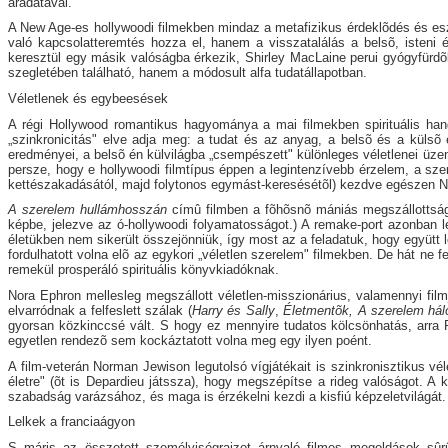
áradatával.
A New Age-es hollywoodi filmekben mindaz a metafizikus érdeklõdés és eszk
való kapcsolatteremtés hozza el, hanem a visszatalálás a belsõ, isteni 
keresztül egy másik valóságba érkezik, Shirley MacLaine perui gyógyfürdõ
szegletében található, hanem a módosult alfa tudatállapotban.
Véletlenek és egybeesések
A régi Hollywood romantikus hagyománya a mai filmekben spirituális hang
„szinkronicitás" elve adja meg: a tudat és az anyag, a belsõ és a külsõ 
eredményei, a belsõ én külvilágba „csempészett" különleges véletlenei üzen
persze, hogy e hollywoodi filmtípus éppen a legintenzívebb érzelem, a sze
kettészakadásától, majd folytonos egymást-keresésétõl) kezdve egészen Nor
A szerelem hullámhosszán
címû filmben a fõhõsnõ mániás megszállottság
képbe, jelezve az ó-hollywoodi folyamatosságot.) A remake-port azonban le
életükben nem sikerült összejönniük, így most az a feladatuk, hogy együtt
fordulhatott volna elõ az egykori „véletlen szerelem" filmekben. De hát ne f
remekül prosperáló spirituális könyvkiadóknak.
Nora Ephron mellesleg megszállott véletlen-misszionárius, valamennyi fil
elvarródnak a felfeslett szálak (
Harry és Sally
,
Életmentõk, A szerelem hál
gyorsan közkinccsé vált. S hogy ez mennyire tudatos kölcsönhatás, arra
egyetlen rendezõ sem kockáztatott volna meg egy ilyen poént.
A film-veterán Norman Jewison legutolsó vígjátékait is szinkronisztikus vél
életre" (õt is Depardieu játssza), hogy megszépítse a rideg valóságot.
szabadság varázsához, és maga is érzékelni kezdi a kisfiú képzeletvilágát.
Lelkek a franciaágyon
S máris az összetett személyiségrajzot árnyaló filmes megoldások sûrû