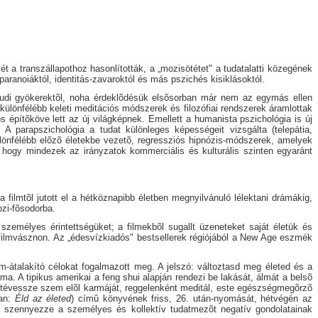
a transzállapothoz hasonlították, a „mozisötétet" a tudatalatti közegének
paranoiáktól, identitás-zavaroktól és más pszichés kisiklásoktól.
reudi gyökerektõl, noha érdeklõdésük elsõsorban már nem az egymás ellen
különfélébb keleti meditációs módszerek és filozófiai rendszerek áramlottak
építõköve lett az új világképnek. Emellett a humanista pszichológia is új
 A parapszichológia a tudat különleges képességeit vizsgálta (telepátia,
ülönfélébb elõzõ életekbe vezetõ, regressziós hipnózis-módszerek, amelyek
, hogy mindezek az irányzatok kommerciális és kulturális szinten egyaránt
 filmtõl jutott el a hétköznapibb életben megnyilvánuló lélektani drámákig,
ozi-fõsodorba.
személyes érintettségüket; a filmekbõl sugallt üzeneteket saját életük és
filmvásznon. Az „édesvízkiadós" bestsellerek régiójából a New Age eszmék
átalakító célokat fogalmazott meg. A jelszó: változtasd meg életed és a
a. A tipikus amerikai a feng shui alapján rendezi be lakását, álmát a belsõ
e tévessze szem elõl karmáját, reggelenként meditál, este egészségmegõrzõ
ban:
Éld az életed
) címû könyvének friss, 26. után-nyomását, hétvégén az
e szennyezze a személyes és kollektív tudatmezõt negatív gondolatainak