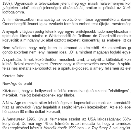
1987). Ugyancsak a televízióban jelent meg egy másik halálélményes kön
„végtelen tudat"-jellegû jelenségek ábrázolását, amikor is például az
X-ak
idõfogalomra.
A filmmûvészetben manapság az evolúció említése egyenértékû a darwini p
Cronenbergtõl Jeunet-ig az evolúció formálta emberi test újfajta, mestersége
A nyugati világban pedig létezik egy egyre erõteljesebb tudományfilozófiai 
spirituális filmek mintha e Whiteheadtõl és Teilhard de Chardintõl erede
közvetítik a mindannyiuk által osztott nézetet: koncentrálj az emberre, itt 
Nem véletlen, hogy még Isten is kimarad a képletbõl. Az ezoterikus gon
gondolatkörben nem lény, hanem idea. „Õ" a mindent magában foglaló egysé
A spirituális filmek közérthetõen mesélnek arról, amelyrõl a különbözõ k
külsõ, fizikai eseményeket. Persze nagy a félrebeszélés veszélye. A spirit
felszínes metafizika-hóbortot és a spirituál-giccset, s amely felismeri az éle
Keretes írás:
New Age és profit
Köztudott, hogy a hollywoodi stúdiók executive (szó szerint "elsõdleges"
mértékét, mielõtt belekezdenek egy filmbe.
A New Age-es mozik siker-lehetõségeivel kapcsolatban csak azt konstatálhat
hisz az angyalok (vagy legalább a segítõ lények) létezésében. Az elsõ lépé
hónapban 80 millió dollárt keresett,
A
Newsweek
1996. júniusi felmérése szerint az USA lakosságának 56%-a
konyhára). De már egy '79-es felmérés is azt mutatta ki, hogy a természet
fõszereplésével készült
Hatodik érzék
1999-ben -- a
Toy Story 2.-
vel együtt