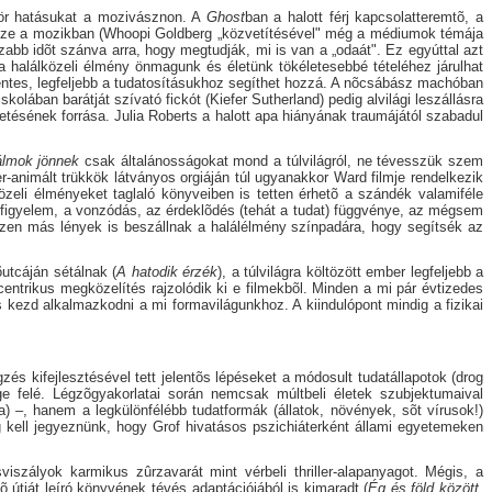
ször hatásukat a mozivásznon. A
Ghost
ban a halott férj kapcsolatteremtõ, a
össze a mozikban (Whoopi Goldberg „közvetítésével" még a médiumok témája
sszabb idõt szánva arra, hogy megtudják, mi is van a „odaát". Ez egyúttal azt
t a halálközeli élmény önmagunk és életünk tökéletesebbé tételéhez járulhat
entes, legfeljebb a tudatosításukhoz segíthet hozzá. A nõcsábász machóban
skolában barátját szívató fickót (Kiefer Sutherland) pedig alvilági leszállásra
letésének forrása. Julia Roberts a halott apa hiányának traumájától szabadul
lmok jönnek
csak általánosságokat mond a túlvilágról, ne tévesszük szem
er-animált trükkök látványos orgiáján túl ugyanakkor Ward filmje rendelkezik
lközeli élményeket taglaló könyveiben is tetten érhetõ a szándék valamiféle
a figyelem, a vonzódás, az érdeklõdés (tehát a tudat) függvénye, az mégsem
iszen más lények is beszállnak a halálélmény színpadára, hogy segítsék az
õutcáján sétálnak (
A hatodik érzék
), a túlvilágra költözött ember legfeljebb a
centrikus megközelítés rajzolódik ki e filmekbõl. Minden a mi pár évtizedes
és kezd alkalmazkodni a mi formavilágunkhoz. A kiindulópont mindig a fizikai
és kifejlesztésével tett jelentõs lépéseket a módosult tudatállapotok (drog
ge felé. Légzõgyakorlatai során nemcsak múltbeli életek szubjektumaival
 –, hanem a legkülönfélébb tudatformák (állatok, növények, sõt vírusok!)
g kell jegyeznünk, hogy Grof hivatásos pszichiáterként állami egyetemeken
iszályok karmikus zûrzavarát mint vérbeli thriller-alapanyagot. Mégis, a
útját leíró könyvének tévés adaptációjából is kimaradt (
Ég és föld között
,