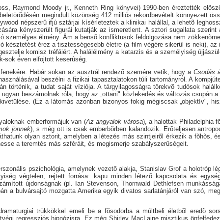
r-Ross, Raymond Moody jr., Kenneth Ring könyvei) 1990-ben éreztették elõ
g beletörõdésén megindult közönség 412 milliós rekordbevételt könnyezett 
ywood népszerû ifjú sztárjai kísérleteztek a klinikai halállal, a lehetõ legho
sára kényszerült figurái kutatják az ismeretlent. A sztori sugallata szerin
álkozó személyes élmény. Ám a bensõ konfliktusok feldolgozása nem zökkenõm
 késztetést érez a tisztességesebb életre (a film végére sikerül is neki), az i
gesztelje komisz tréfáiért. A halálélmény a katarzis és a személyiség újjászü
k-sok éven elfojtott keserûség.
k fenekére. Habár sokan az ausztrál rendezõ szemére vetik, hogy a
Csodás á
lhasználásával beszélni a fizikai tapasztalatokon túli tartományról. A kompjút
án történik, a tudat saját víziója. A tárgyilagosságra törekvõ tudósok halá
zók ugyan beszámolnak róla, hogy az „ottani" közlekedés és változás csupán 
 kivetülése. (Ez a látomás azonban bizonyos fokig mégiscsak „objektív", h
ngyaloknak emberformájuk van (
Az angyalok városa
), a halottak Philadelphia f
mok jönnek
), s még ott is csak emberbõrben kalandozik. Erõteljesen antropo
áthatunk olyan sztorit, amelyben a létezés más szintjeirõl érkezik a fõhõs, 
hesse a teremtés más szféráit, és megismerje szabályszerûségeit.
onális pszichológia, amelynek vezetõ alakja, Stanislav Grof a holotróp légz
élyiség végtelen, rejtett forrása: kapu minden létezõ kapcsolata és egysé
zámított újdonságnak (pl. Ian Stevenson, Thornwald Dethlefsen munkássága)
án a bulvársajtó mozgatta Amerika egyik divatos sarlatánjáról van szó, me
amaturgiai trükkökkel emeli be a fõsodorba a múltbeli életbõl eredõ sorsv
gi regressziós hipnózisra. Ez még Shirley MacLaine misztikus önfelfedezõ 