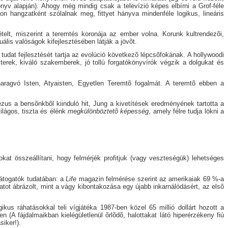
yv alapján). Ahogy még mindig csak a televízió képes elbírni a Grof-féle
on hangzatként szólalnak meg, fittyet hányva mindenféle logikus, lineáris
telt, miszerint a teremtés koronája az ember volna. Korunk kultrendezõi,
ális valóságok kifejlesztésében látják a jövõt.
 tudat fejlesztését tartja az evolúció következõ lépcsõfokának. A hollywoodi
terek, kiváló szakemberek, jó tollú forgatókönyvírók végzik a dolgukat és
 haragvó Isten, Atyaisten, Egyetlen Teremtõ fogalmát. A teremtõ ebben a
zus a bensõnkbõl kiinduló hit, Jung a kivetítések eredményének tartotta a
ilágos, tiszta és élénk
megkülönböztetõ képesség
, amely félre tudja lökni a
kat összeállítani, hogy felmérjék profitjuk (vagy veszteségük) lehetséges
látogatók tudatában: a
Life
magazin felmérése szerint az amerikaiak 69 %-a
atot ábrázolt, mint a vágy kibontakozása egy újabb inkarnálódásért, az elsõ
us ráhatásokkal teli vígjátéka 1987-ben közel 65 millió dollárt hozott a
(A fájdalmaikban kielégületlenül õrlõdõ, halottakat látó hiperérzékeny fiú
siker!).