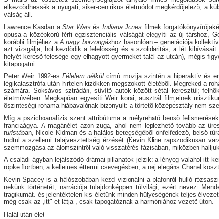
elkezdõdhessék a nyugati, siker-centrikus életmódot megkérdõjelezõ, a kü
válság áll.
Lawrence Kasdan a
Star Wars
és
Indiana Jones
filmek forgatókönyvírójaké
opusa a középkorú férfi egzisztenciális válságát elegyíti az új társhoz,
korábbi filmjéhez a
A nagy borzongás
hoz hasonlóan – generációja kollektí
azt vizsgálja, hol kezdõdik a felelõsség és a szolidaritás, a lét kihívás
helyét keresõ felesége egy elhagyott gyermeket talál az utcán), mégis figye
kitapogatni.
Peter Weir 1992-es
Félelem nélkül
címû mozija szintén a hiperaktív és ere
légikatasztrófa után hirtelen kizökken megszokott életébõl. Megreked a roha
számára. Soksávos sztrádán, süvítõ autók között sétál keresztül; felhõ
életmûvében. Megkapóan egyesíti Weir korai, ausztrál filmjeinek misztik
õszinteségi rohama hiábavalónak bizonyult: a törtetõ középosztály nem szeret
Míg a pszichoanalízis szent attribútuma a mélyreható bensõ felismerésekh
franciaágya. A magánélet azon zuga, ahol nem leplezhetõ tovább az üre
turistá
ban, Nicole Kidman és a halálos betegségébõl önfelfedezõ, belsõ tú
tudtul a szellemi talajvesztettség érzését (Kevin Kline rapszodikusan va
szemmozgása az álomszintrõl való visszatérés fázisában, miközben halljuk 
A családi ágyban lejátszódó drámai pillanatok jelzik: a lényeg valahol itt k
röpke flörtben, a kellemes éttermi csevegésben, a nej elegáns Chanel koszt
Kevin Spacey is a hálószobában kezd vizionálni a plafonról hulló rózsas
nekünk történetét, narrációja tulajdonképpen túlvilági, ezért nevezi Mend
tragikumát, és jelentéktelen kis életünk minden hülyeségének teljes élvezet
még csak az „itt"-et látja , csak tapogatóznak a harmóniához vezetõ úton.
Halál után élet