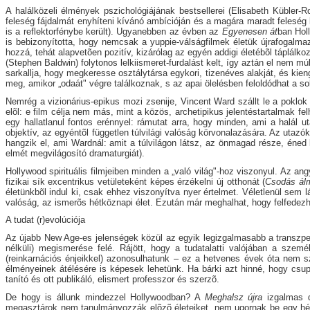
A halálközeli élmények pszichológiájának bestsellerei (Elisabeth Küble
feleség fájdalmát enyhíteni kívánó ambícióján és a magára maradt felesé
is a reflektorfénybe került). Ugyanebben az évben az
Egyenesen át
ban Holl
is bebizonyította, hogy nemcsak a yuppie-válságfilmek életük újrafogalmazá
hozzá, tehát alapvetõen pozitív, kizárólag az egyén addigi életébõl tápl
(Stephen Baldwin) folytonos lelkiismeret-furdalást kelt, így aztán el nem múló
sarkallja, hogy megkeresse osztálytársa egykori, tizenéves alakját, és kien
meg, amikor „odaát" végre találkoznak, s az apai ölelésben feloldódhat a so
Nemrég a vizionárius-epikus mozi zsenije, Vincent Ward szállt le a poklo
elõl: e film célja nem más, mint a közös, archetipikus jelentéstartalmak fe
egy hallatlanul fontos erénnyel: rámutat arra, hogy minden, ami a halál ut
objektív, az egyéntõl független túlvilági valóság körvonalazására. Az uta
hangzik el, ami Wardnál: amit a túlvilágon látsz, az önmagad része, éned
elmét megvilágosító dramaturgiát).
Hollywood spirituális filmjeiben minden a „való világ"-hoz viszonyul. Az a
fizikai sík excentrikus vetületeként képes érzékelni új otthonát (
Csodás ál
életünkbõl indul ki, csak ehhez viszonyítva nyer értelmet. Véletlenül sem l
valóság, az ismerõs hétköznapi élet. Ezután már meghalhat, hogy felfedez
A tudat (r)evolúciója
Az újabb New Age-es jelenségek közül az egyik legizgalmasabb a transzpersz
nélküli) megismerése felé. Rájött, hogy a tudatalatti valójában a szem
(reinkarnációs énjeikkel) azonosulhatunk – ez a hetvenes évek óta nem s
élményeinek átélésére is képesek lehetünk. Ha bárki azt hinné, hogy csup
tanító és ott publikáló, elismert professzor és szerzõ.
De hogy is állunk mindezzel Hollywoodban? A
Meghalsz újra
izgalmas dr
megasztárok nem tanulmányozzák elõzõ életeiket, nem ugornak be egy hétvé