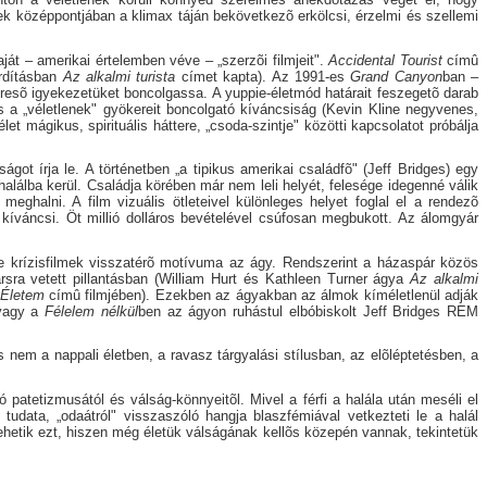
k középpontjában a klimax táján bekövetkezõ erkölcsi, érzelmi és szellemi
át – amerikai értelemben véve – „szerzõi filmjeit".
Accidental Tourist
címû
ordításban
Az alkalmi turista
címet kapta). Az 1991-es
Grand Canyon
ban –
eresõ igyekezetüket boncolgassa. A yuppie-életmód határait feszegetõ darab
us a „véletlenek" gyökereit boncolgató kíváncsiság (Kevin Kline negyvenes,
t mágikus, spirituális háttere, „csoda-szintje" közötti kapcsolatot próbálja
ot írja le. A történetben „a tipikus amerikai családfõ" (Jeff Bridges) egy
halálba kerül. Családja körében már nem leli helyét, felesége idegenné válik
halni. A film vizuális ötleteivel különleges helyet foglal el a rendezõ
kíváncsi. Öt millió dolláros bevételével csúfosan megbukott. Az álomgyár
g e krízisfilmek visszatérõ motívuma az ágy. Rendszerint a házaspár közös
ra vetett pillantásban (William Hurt és Kathleen Turner ágya
Az alkalmi
Életem
címû filmjében). Ezekben az ágyakban az álmok kíméletlenül adják
 vagy a
Félelem nélkül
ben az ágyon ruhástul elbóbiskolt Jeff Bridges REM
 s nem a nappali életben, a ravasz tárgyalási stílusban, az elõléptetésben, a
 patetizmusától és válság-könnyeitõl. Mivel a férfi a halála után meséli el
 tudata, „odaátról" visszaszóló hangja blaszfémiával vetkezteti le a halál
ehetik ezt, hiszen még életük válságának kellõs közepén vannak, tekintetük