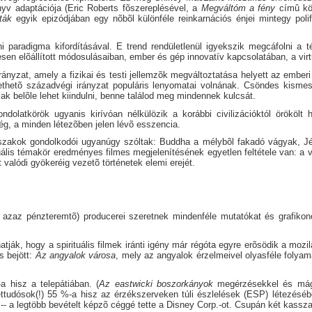
yv adaptációja (Eric Roberts fõszereplésével, a
Megváltóm a fény
címû kön
ták
egyik epizódjában egy nõbõl különféle reinkarnációs énjei mintegy polif
aradigma kifordításával. E trend rendületlenül igyekszik megcáfolni a té
sen elõállított módosulásaiban, ember és gép innovatív kapcsolatában, a virtu
irányzat, amely a fizikai és testi jellemzõk megváltoztatása helyett az emberi
ztethetõ századvégi irányzat populáris lenyomatai volnának. Csöndes kismes
csak belõle lehet kiindulni, benne találod meg mindennek kulcsát.
dolatkörök ugyanis kirívóan nélkülözik a korábbi civilizációktól örökölt
g, a minden létezõben jelen lévõ esszencia.
orszakok gondolkodói ugyanúgy szóltak: Buddha a mélybõl fakadó vágyak, Jé
uális témakör eredményes filmes megjelenítésének egyetlen feltétele van: a v
t valódi gyökeréig vezetõ történetek elemi erejét.
, azaz pénzteremtõ) producerei szeretnek mindenféle mutatókat és grafikono
ják, hogy a spirituális filmek iránti igény már régóta egyre erõsödik a mozi
s bejött:
Az angyalok városa
, mely az angyalok érzelmeivel olyasféle folyam
 hisz a telepátiában. (
Az eastwicki boszorkányok
megérzésekkel és mágik
tudósok(!) 55 %-a hisz az érzékszerveken túli észlelések (ESP) létezésében 
 -- a legtöbb bevételt képzõ céggé tette a Disney Corp.-ot. Csupán két kassza