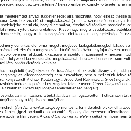
lsõségek mögött az „élet értelmét" keresõ emberek komoly története, amelyne
nt megteremtett anyagi függetlenségét arra használta, hogy elkészíthesse saj
 Geena Davis-hez vezetõ út megtalálásával (a film a szerencsétlen magyar f
v pszichéjébe merül alá, hogy dilemmáikat, érzelmi válságaikat, megoldást k
ait fölismerõ, nyitott szemû életmód. Kissé nagy még a csodálkozás, patetik
lemreméltó, ahogy a film a nagyvárosi élet kaotikus fenyegetettsége és az éle
dmény-centrikus életforma mögött megbúvó kielégületlenségbõl fakadó válság
nással teli élet és a megnyugvást kínáló halál között, egyfajta érzelmi tetsz
karcoló peremén álldogál, kikacagva a szédítõ magasságot – mégsem tud meg
umát Hollywood konvencionális megoldásaival. Erre azonban senki sem volt 
i látni önnön életének kritikáját.
ez megfelelõ (test)helyzetet és tudatállapotot biztosító dívány volt, addi
sség vagy az elidegenedettség sem szavakban, sem a mellettünk fekvõ társ
rára kényszerült Michael Keaton ágya Bruce Joel Rubinnak, a
Ghost
írójának
rázslatos-lidérces repülése Los Angeles felett Kasdan
Grand Canyon
jában,
a tudatában lüktetõ repülõgép-szerencsétlenség hangjait).
eresendõ, az intimitásban, a tudatalattiban, a megszokotton, hétköznapin túl,
ümjében vagy a férj divatos autójában.
zirmokról. (Ám
Az amerikai szépség
mentes a fenti darabok olykor elharapózó
es filmjét „igazi spirituális alkotásnak". Spacey élet-meccsen túlemelkedett
ére szólít a film végén. A
Grand Canyon
és a
Félelem nélkül
férfihõsei nem t