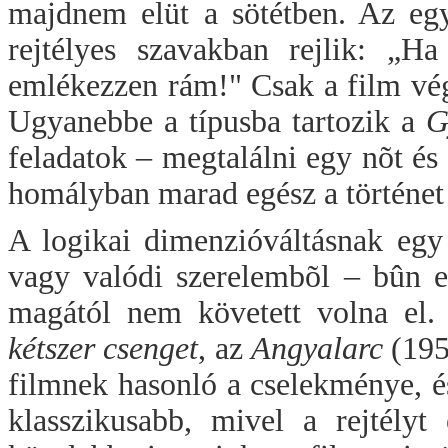
majdnem elüt a sötétben. Az egy
rejtélyes szavakban rejlik: „Ha
emlékezzen rám!" Csak a film végé
Ugyanebbe a típusba tartozik a
G
feladatok – megtalálni egy nõt és
homályban marad egész a történet
A logikai dimenzióváltásnak egy 
vagy valódi szerelembõl – bûn el
magától nem követett volna el
kétszer csenget
, az
Angyalarc
(195
filmnek hasonló a cselekménye, és
klasszikusabb, mivel a rejtélyt