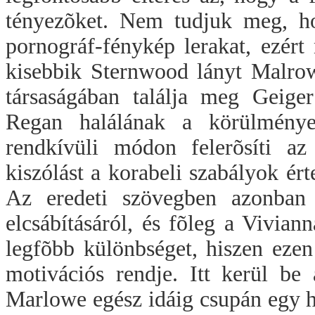
tényezõket. Nem tudjuk meg, ho
pornográf-fénykép lerakat, ezért 
kisebbik Sternwood lányt Malrow
társaságában találja meg Geige
Regan halálának a körülmény
rendkívüli módon felerõsíti az
kiszólást a korabeli szabályok ért
Az eredeti szövegben azonban 
elcsábításáról, és fõleg a Viviann
legfõbb különbséget, hiszen ezen
motivációs rendje. Itt kerül be 
Marlowe egész idáig csupán egy ho