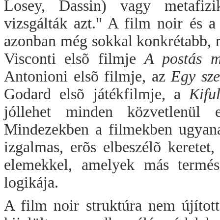
Losey, Dassin) vagy metafizi
vizsgálták azt." A film noir és 
azonban még sokkal konkrétabb, mi
Visconti elsõ filmje
A postás m
Antonioni elsõ filmje, az
Egy sze
Godard elsõ játékfilmje, a
Kifu
jóllehet minden közvetlenül ex
Mindezekben a filmekben ugyanazt
izgalmas, erõs elbeszélõ keretet,
elemekkel, amelyek más termész
logikája.
A film noir struktúra nem újított