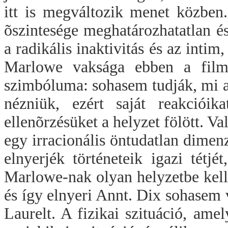
itt is megváltozik menet közbe
õszintesége meghatározhatatlan és
a radikális inaktivitás és az intim,
Marlowe vaksága ebben a filmb
szimbóluma: sohasem tudják, mi a
nézniük, ezért saját reakcióik
ellenõrzésüket a helyzet fölött. Va
egy irracionális öntudatlan dime
elnyerjék történeteik igazi tétjé
Marlowe-nak olyan helyzetbe kell
és így elnyeri Annt. Dix sohasem v
Laurelt. A fizikai szituáció, amel