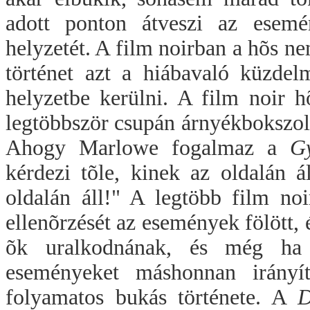
adott ponton átveszi az esemén
helyzetét. A film noirban a hõs n
történet azt a hiábavaló küzdel
helyzetbe kerülni. A film noir hõ
legtöbbször csupán árnyékbokszolá
Ahogy Marlowe fogalmaz a
Gy
kérdezi tõle, kinek az oldalán 
oldalán áll!" A legtöbb film noi
ellenõrzését az események fölött, 
õk uralkodnának, és még ha 
eseményeket máshonnan irányít
folyamatos bukás története. A
D