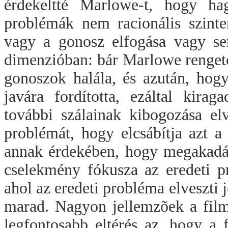
érdekeltté Marlowe-t, hogy ha
problémák nem racionális szint
vagy a gonosz elfogása vagy se
dimenzióban: bár Marlowe rengeteg 
gonoszok halála, és azután, hogy
javára fordította, ezáltal kira
további szálainak kibogozása elv
problémát, hogy elcsábítja azt a 
annak érdekében, hogy megakadá
cselekmény fókusza az eredeti p
ahol az eredeti probléma elveszti 
marad. Nagyon jellemzõek a film
legfontosabb eltérés az, hogy a 