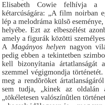
Elisabeth Cowie felhívja a 
kétarcúságára: „A film noirban e
lép a melodráma külsõ eseménye, 
helyébe. Ezt az elbeszélést azo
amely a figurák közötti személyes
A
Magányos helyen
nagyon vilá
pedig ebben a tekintetben szimb
kell bizonyítania ártatlanságát
szemmel végigmondja történetét.
meg a rendõröket ártatlanságáró
sem tudja, „kinek az oldalán 
„tökéletesen valószínûtlen történe