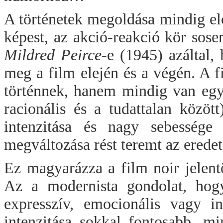
A történetek megoldása mindig elc
képest, az akció-reakció kör sose
Mildred Peirce-
e (1945) azáltal,
meg a film elején és a végén. A 
történnek, hanem mindig van egy 
racionális és a tudattalan között
intenzitása és nagy sebessége 
megváltozása rést teremt az erede
Ez magyarázza a film noir jelent
Az a modernista gondolat, hog
expresszív, emocionális vagy in
intenzitása sokkal fontosabb, mi