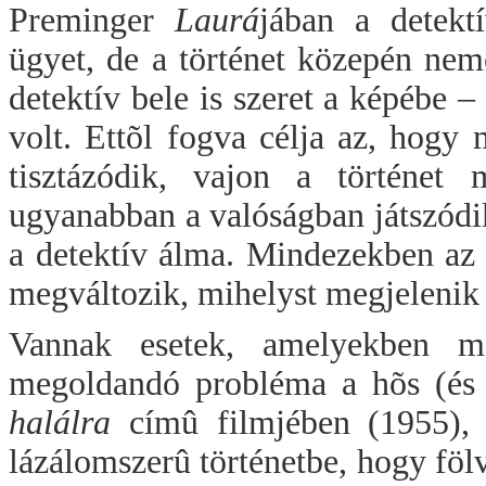
Preminger
Laurá
jában a detekt
ügyet, de a történet közepén nemc
detektív bele is szeret a képébe –
volt. Ettõl fogva célja az, hogy
tisztázódik, vajon a történet 
ugyanabban a valóságban játszódik
a detektív álma. Mindezekben az e
megváltozik, mihelyst megjelenik 
Vannak esetek, amelyekben m
megoldandó probléma a hõs (és
halálra
címû filmjében (1955), 
lázálomszerû történetbe, hogy fölv