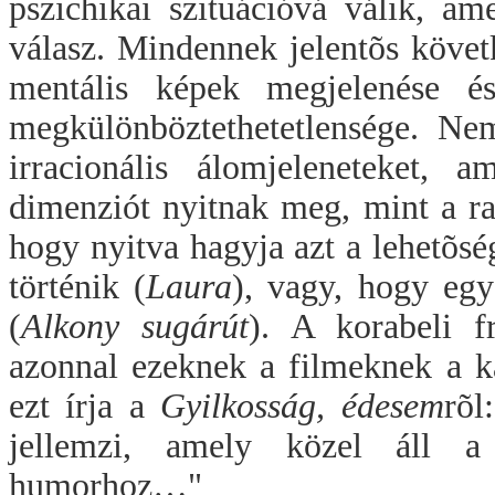
pszichikai szituációvá válik, ame
válasz. Mindennek jelentõs köve
mentális képek megjelenése é
megkülönböztethetetlensége. Ne
irracionális álomjeleneteket, 
dimenziót nyitnak meg, mint a ra
hogy nyitva hagyja azt a lehetõsé
történik (
Laura
), vagy, hogy egy
(
Alkony sugárút
). A korabeli fr
azonnal ezeknek a filmeknek a k
ezt írja a
Gyilkosság, édesem
rõl
jellemzi, amely közel áll a 
humorhoz…"