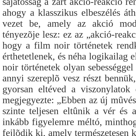
sajátosság a zárt akció-reakció r
ahogy a klasszikus elbeszélés áthá
vezet be, amely az akció mode
tényezõje lesz: ez az „akció-reakc
hogy a film noir történetek rend
érthetetlenek, és néha logikailag
noir történetek olyan sebességgel
annyi szereplõ vesz részt bennük
gyorsan eltéved a viszonylatok
megjegyezte: „Ebben az új mûvés
szinte teljesen eltûnik a vér és 
inkább figyelemre méltó, minthog
fejlõdik ki, amely természetesen 