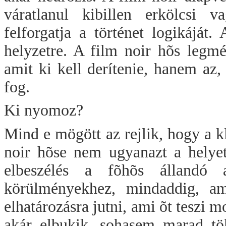
váratlanul kibillen erkölcsi 
felforgatja a történet logikáját
helyzetre. A film noir hõs legmé
amit ki kell derítenie, hanem az,
fog.
Ki nyomoz?
Mind e mögött az rejlik, hogy a k
noir hõse nem ugyanazt a helyet 
elbeszélés a fõhõs állandó 
körülményekhez, mindaddig, am
elhatározásra jutni, ami õt teszi 
akár elbukik, sohasem marad tök