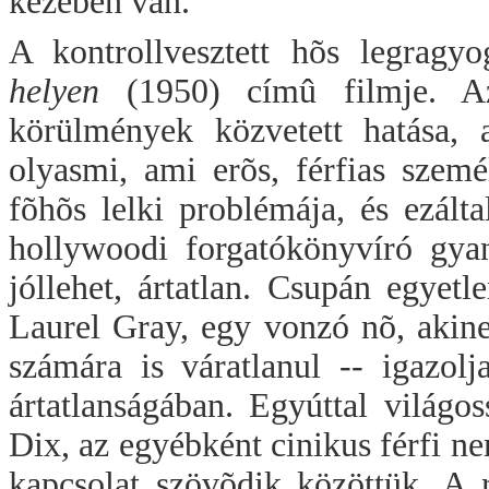
kezében van.
A kontrollvesztett hõs legrag
helyen
(1950) címû filmje. Az
körülmények közvetett hatása, 
olyasmi, ami erõs, férfias szemé
fõhõs lelki problémája, és ezált
hollywoodi forgatókönyvíró gyan
jóllehet, ártatlan. Csupán egyetl
Laurel Gray, egy vonzó nõ, akine
számára is váratlanul -- igazol
ártatlanságában. Egyúttal világoss
Dix, az egyébként cinikus férfi ne
kapcsolat szövõdik közöttük. A 