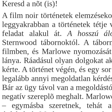
Keresd a nõt (is)!
A film noir történetek elemzések
leggyakrabban a történetek tétje
feladat alakul át.
A hosszú ál
Sternwood tábornoktól. A tábo
filmben, és Marlowe nyomozását r
lánya. Ráadásul olyan dolgokat a
kérte. A történet végén, és egy sor
legalább annyi megoldatlan kérdés
Bár az ügy távol van a megoldástó
negatív szereplõ meghalt. Marlow
– egymásba szeretnek, tehát a