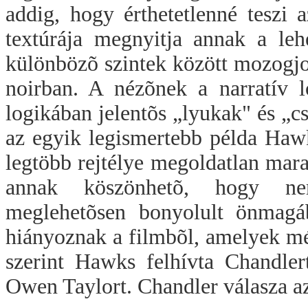
addig, hogy érthetetlenné teszi 
textúrája megnyitja annak a leh
különbözõ szintek között mozogjo
noirban. A nézõnek a narratív l
logikában jelentõs „lyukak" és „c
az egyik legismertebb példa Ha
legtöbb rejtélye megoldatlan mar
annak köszönhetõ, hogy nem
meglehetõsen bonyolult önmagá
hiányoznak a filmbõl, amelyek m
szerint Hawks felhívta Chandler
Owen Taylort. Chandler válasza az