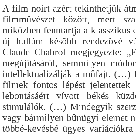
A film noirt azért tekinthetjük á
filmmûvészet között, mert szak
miközben fenntartja a klasszikus e
új hullám késõbb rendezõvé vál
Claude Chabrol megjegyezte: „E
megújításáról, semmilyen módo
intellektualizálják a mûfajt. (…
filmek fontos lépést jelentettek
lebontásáért vívott békés kü
stimulálók. (…) Mindegyik szerz
vagy bármilyen bûnügyi elemet n
többé-kevésbé ügyes variációkra