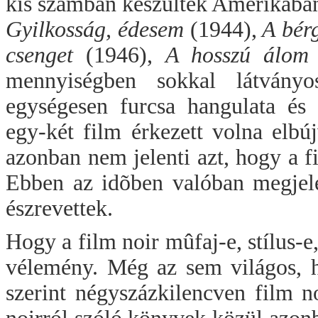
kis számban készültek Amerikába
Gyilkosság, édesem
(1944),
A bérg
csenget
(1946),
A hosszú álom
mennyiségben sokkal látvány
egységesen furcsa hangulata és 
egy-két film érkezett volna elb
azonban nem jelenti azt, hogy a f
Ebben az idõben valóban megjele
észrevettek.
Hogy a film noir mûfaj-e, stílus-e
vélemény. Még az sem világos, h
szerint négyszázkilencven film n