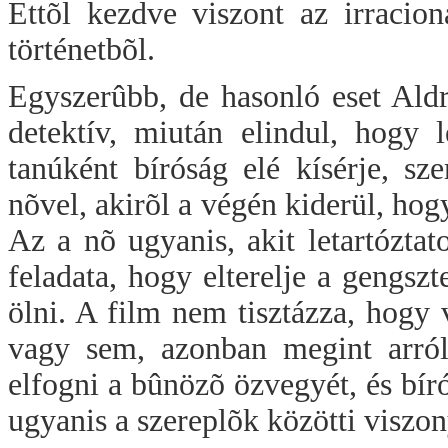
Ettõl kezdve viszont az irracion
történetbõl.
Egyszerûbb, de hasonló eset Ald
detektív, miután elindul, hogy 
tanúként bíróság elé kísérje, s
nõvel, akirõl a végén kiderül, hogy
Az a nõ ugyanis, akit letartóztato
feladata, hogy elterelje a gengsz
ölni. A film nem tisztázza, hogy 
vagy sem, azonban megint arról
elfogni a bûnözõ özvegyét, és bírós
ugyanis a szereplõk közötti visz