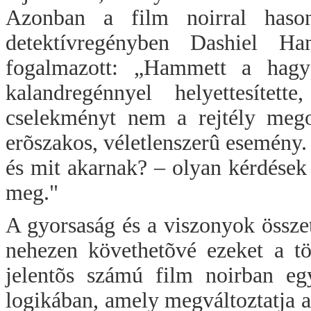
Azonban a film noirral hason
detektívregényben Dashiel H
fogalmazott: „Hammett a hagyo
kalandregénnyel helyettesíte
cselekményt nem a rejtély mego
erõszakos, véletlenszerû esemény
és mit akarnak? – olyan kérdések 
meg."
A gyorsaság és a viszonyok össze
nehezen követhetõvé ezeket a tö
jelentõs számú film noirban egy
logikában, amely megváltoztatja a