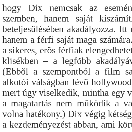
hogy Dix nemcsak az események
szemben, hanem saját kiszámít
beteljesülésében akadályozza. Itt 
hanem a férfi saját maga számára
a sikeres, erõs férfiak elengedhete
klisékben – a legfõbb akadályáv
(Ebbõl a szempontból a film saj
alkotói válságban lévõ hollywood
mert úgy viselkedik, mintha egy v
a magatartás nem mûködik a val
volna hatékony.) Dix végig kétség
a kezdeményezést abban, ami körü