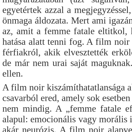
egyetértek azzal a megjegyzéssel,
önmaga áldozata. Mert ami igazán
az, amit a femme fatale eltitkol
hatása alatt tenni fog. A film no
férfiakról, akik elvesztették erkö
de már nem urai saját maguknak.
ellen.
A film noir kiszámíthatatlansága 
csavarból ered, amely sok esetben
nem mindig. A „femme fatale eff
alapul: emocionális vagy morális i
akár neurózis. A film noir alapve