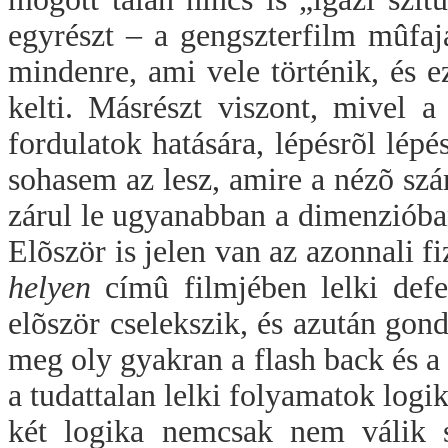
egyrészt – a gengszterfilm mûfaj
mindenre, ami vele történik, és ez
kelti. Másrészt viszont, mivel a 
fordulatok hatására, lépésrõl lépé
sohasem az lesz, amire a nézõ sz
zárul le ugyanabban a dimenzióban
Elõször is jelen van az azonnali f
helyen
címû filmjében lelki def
elõször cselekszik, és azután gond
meg oly gyakran a flash back és a
a tudattalan lelki folyamatok logi
két logika nemcsak nem válik s