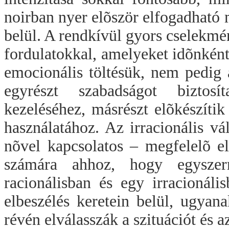
noirban nyer elõször elfogadható 
belül. A rendkívül gyors cselekmény
fordulatokkal, amelyeket idõnként 
emocionális töltésük, nem pedig
egyrészt szabadságot biztosí
kezeléséhez, másrészt elõkészítik
használatához. Az irracionális 
nõvel kapcsolatos – megfelelõ e
számára ahhoz, hogy egyszer
racionálisban és egy irracionál
elbeszélés keretein belül, ugyan
révén elválasszák a szituációt és a