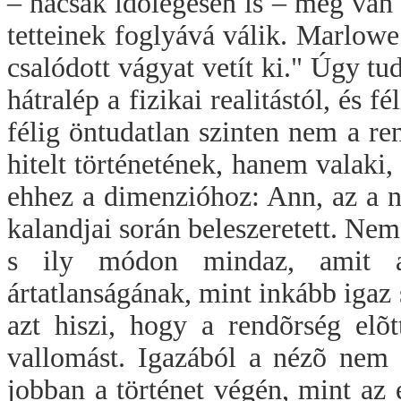
– hacsak idõlegesen is – meg van f
tetteinek foglyává válik. Marlowe 
csalódott vágyat vetít ki." Úgy tu
hátralép a fizikai realitástól, és 
félig öntudatlan szinten nem a re
hitelt történetének, hanem valaki,
ehhez a dimenzióhoz: Ann, az a nõ
kalandjai során beleszeretett. Nem
s ily módon mindaz, amit a
ártatlanságának, mint inkább igaz
azt hiszi, hogy a rendõrség elõt
vallomást. Igazából a nézõ nem 
jobban a történet végén, mint a