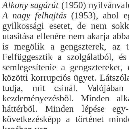
Alkony sugárút
(1950) nyilvánval
A nagy felhajtás
(1953), ahol e
gyilkossági esetet, de nem sok
utasítása ellenére nem akarja ab
is megölik a gengszterek, az ü
Felfüggesztik a szolgálatból, é
semlegesítenie a gengsztereket,
közötti korrupciós ügyet. Látszól
tudja, mit csinál. Valójáb
kezdeményezésbõl. Minden al
háttérbõl. Minden lépése egy
következésképp a történet mind