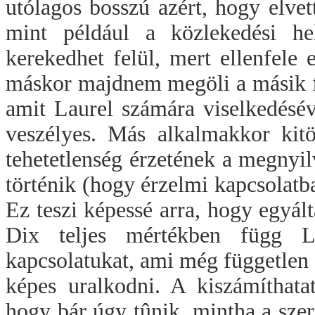
utólagos bosszú azért, hogy elvet
mint például a közlekedési he
kerekedhet felül, mert ellenfele e
máskor majdnem megöli a másik fe
amit Laurel számára viselkedésév
veszélyes. Más alkalmakkor kitö
tehetetlenség érzetének a megnyil
történik (hogy érzelmi kapcsolatb
Ez teszi képessé arra, hogy egyál
Dix teljes mértékben függ L
kapcsolatukat, ami még független
képes uralkodni. A kiszámíthatat
hogy bár úgy tûnik, mintha a szer