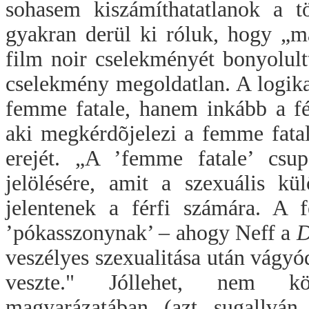
sohasem kiszámíthatatlanok a t
gyakran derül ki róluk, hogy „má
film noir cselekményét bonyolult
cselekmény megoldatlan. A logik
femme fatale, hanem inkább a fé
aki megkérdõjelezi a femme fata
erejét. „A ’femme fatale’ csu
jelölésére, amit a szexuális kü
jelentenek a férfi számára. A 
’pókasszonynak’ – ahogy Neff a
D
veszélyes szexualitása után vágyód
veszte." Jóllehet, nem köv
magyarázatában (azt sugallván