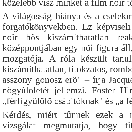
közelebb visz minket a film noir 
A világosság hiánya és a cselekm
forgatókönyvekben. Ez képviseli
noir hõs kiszámíthatatlan rea
középpontjában egy nõi figura áll
mozgatója. A róla készült tanu
kiszámíthatatlan, titokzatos, romb
asszony gonosz erõ" – írja Jacque
nõgyûlöletét jellemzi. Foster Hi
„férfigyûlölõ csábítóknak" és „a f
Kérdés, miért tûnnek ezek a n
vizsgálat megmutatja, hogy ti