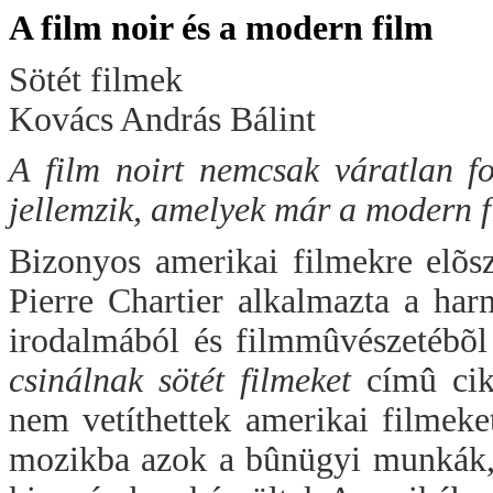
A film noir és a modern film
Sötét filmek
Kovács András Bálint
A film noirt nemcsak váratlan f
jellemzik, amelyek már a modern fi
Bizonyos amerikai filmekre elõsz
Pierre Chartier alkalmazta a har
irodalmából és filmmûvészetébõl
csinálnak sötét filmeket
címû cik
nem vetíthettek amerikai filmeke
mozikba azok a bûnügyi munkák, 