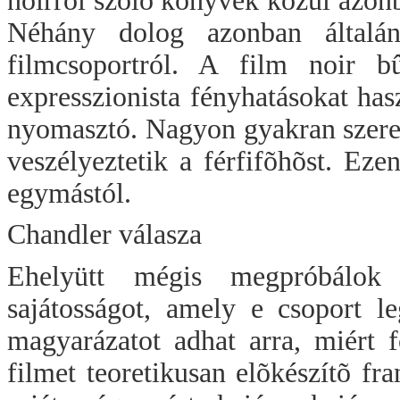
noirról szóló könyvek közül azon
Néhány dolog azonban általá
filmcsoportról. A film noir b
expresszionista fényhatásokat has
nyomasztó. Nagyon gyakran szere
veszélyeztetik a férfifõhõst. Ez
egymástól.
Chandler válasza
Ehelyütt mégis megpróbálok 
sajátosságot, amely e csoport l
magyarázatot adhat arra, miért 
filmet teoretikusan elõkészítõ fra