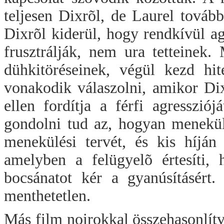
teljesen Dixrõl, de Laurel tová
Dixrõl kiderül, hogy rendkívül agr
frusztrálják, nem ura tetteinek
dühkitöréseinek, végül kezd hi
vonakodik válaszolni, amikor Di
ellen fordítja a férfi agresszi
gondolni tud az, hogyan menekülj
menekülési tervét, és kis híján
amelyben a felügyelõ értesíti, 
bocsánatot kér a gyanúsításért
menthetetlen.
Más film noirokkal összehasonlítv