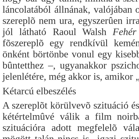
láncolatából állnának, valójában 
szereplõ nem ura, egyszerûen irra
jól látható Raoul Walsh
Fehér
fõszereplõ egy rendkívül kemén
önként börtönbe vonul egy kisebb
bûntetthez –, ugyanakkor pszich
jelenlétére, még akkor is, amikor 
Kétarcú elbeszélés
A szereplõt körülvevõ szituáció és
kétértelmûvé válik a film noi
szituációra adott megfelelõ vál
mögött talán nincs is „igazi szit