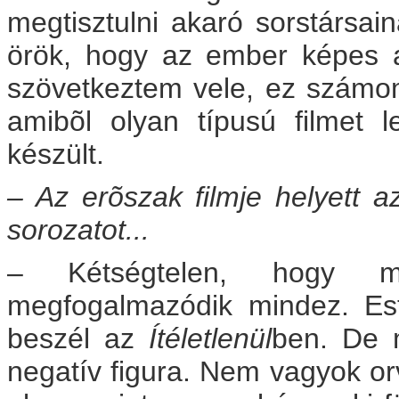
megtisztulni akaró sorstársa
örök, hogy az ember képes a
szövetkeztem vele, ez számom
amibõl olyan típusú filmet 
készült.
– Az erõszak filmje helyett az 
sorozatot...
– Kétségtelen, hogy m
megfogalmazódik mindez. Es
beszél az
Ítéletlenül
ben. De m
negatív figura. Nem vagyok or