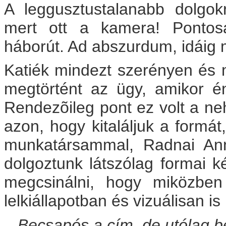
A leggusztustalanabb dolgok
mert ott a kamera! Pontosa
háborút. Ad abszurdum, idáig 
Katiék mindezt szerényen és 
megtörtént az ügy, amikor é
Rendezõileg pont ez volt a ne
azon, hogy kitaláljuk a formát
munkatársammal, Radnai Anna
dolgoztunk látszólag formai k
megcsinálni, hogy miközben
lelkiállapotban és vizuálisan i
– Becsapós a cím, de utólag bel