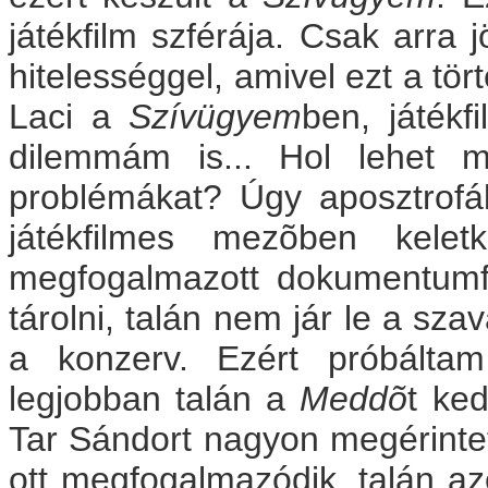
játékfilm szférája. Csak arra
hitelességgel, amivel ezt a tör
Laci a
Szívügyem
ben, játékf
dilemmám is... Hol lehet m
problémákat? Úgy aposztrofá
játékfilmes mezõben keletk
megfogalmazott dokumentumfi
tárolni, talán nem jár le a s
a konzerv. Ezért próbálta
legjobban talán a
Meddõ
t ke
Tar Sándort nagyon megérintet
ott megfogalmazódik, talán azé