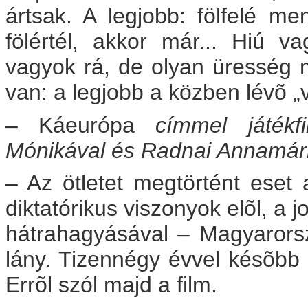
ártsak. A legjobb: fölfelé me
fölértél, akkor már... Hiú v
vagyok rá, de olyan üresség m
van: a legjobb a közben lévõ „
– Káeurópa
címmel játékf
Mónikával és Radnai Annamári
– Az ötletet megtörtént eset
diktatórikus viszonyok elõl, a 
hátrahagyásával – Magyarors
lány. Tizennégy évvel késõbb 
Errõl szól majd a film.