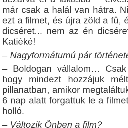
már csak a halál van hátra. N
ezt a filmet, és újra zöld a fû
dicséret... nem az én dicsér
Katiéké!
– Nagyformátumú pár történeté
– Boldogan vállalom… Csak 
hogy mindezt hozzájuk mél
pillanatban, amikor megtalált
6 nap alatt forgattuk le a film
holló.
– Változik Önben a film?