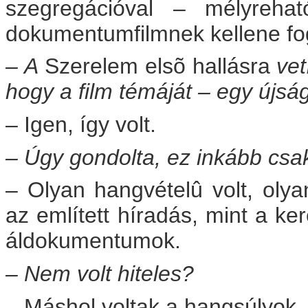
szegregációval – mélyreha
dokumentumfilmnek kellene fog
– A
Szerelem elsõ hallásra
vet
hogy a film témáját – egy újsá
– Igen, így volt.
– Úgy gondolta, ez inkább c
– Olyan hangvételû volt, olya
az említett híradás, mint a k
áldokumentumok.
– Nem volt hiteles?
– Máshol voltak a hangsúlyok..