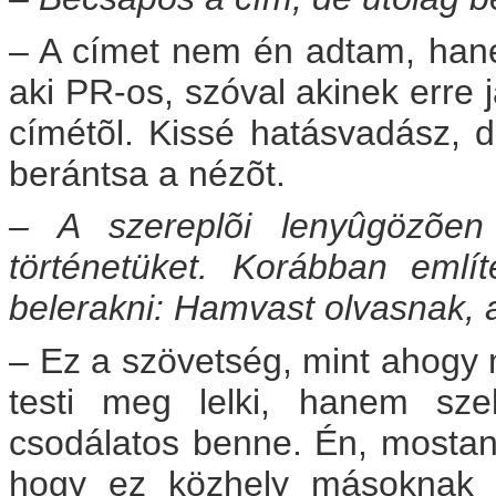
– A címet nem én adtam, hane
aki PR-os, szóval akinek erre j
címétõl. Kissé hatásvadász, d
berántsa a nézõt.
– A szereplõi lenyûgözõen „
történetüket. Korábban eml
belerakni: Hamvast olvasnak, 
– Ez a szövetség, mint ahogy 
testi meg lelki, hanem sze
csodálatos benne. Én, mostan
hogy ez közhely másoknak 