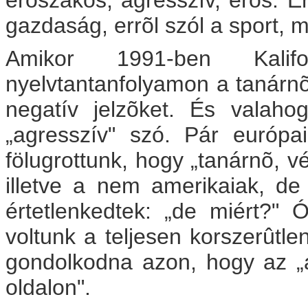
erõszakos, agresszív, erõs. Err
gazdaság, errõl szól a sport, m
Amikor 1991-ben Kalif
nyelvtantanfolyamon a tanárnõ j
negatív jelzõket. És valaho
„agresszív" szó. Pár európa
fölugrottunk, hogy „tanárnõ, vé
illetve a nem amerikaiak, de o
értetlenkedtek: „de miért?" Ó
voltunk a teljesen korszerûtle
gondolkodna azon, hogy az „ag
oldalon".