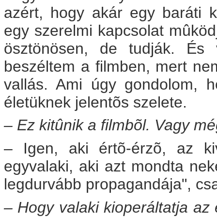
azért, hogy akár egy baráti k
egy szerelmi kapcsolat mûködj
ösztönösen, de tudják. És
beszéltem a filmben, mert ne
vallás. Ami úgy gondolom, h
életüknek jelentõs szelete.
– Ez kitûnik a filmbõl. Vagy mé
– Igen, aki értõ-érzõ, az k
egyvalaki, aki azt mondta nek
legdurvább propagandája", cs
– Hogy valaki kioperáltatja az 