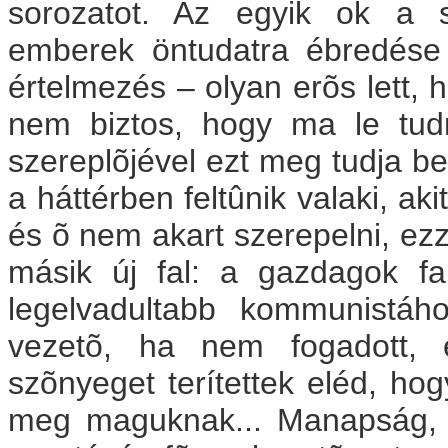
sorozatot. Az egyik ok a s
emberek öntudatra ébredése 
értelmezés – olyan erõs lett, h
nem biztos, hogy ma le tud
szereplõjével ezt meg tudja be
a háttérben feltûnik valaki, aki
és õ nem akart szerepelni, ezze
másik új fal: a gazdagok f
legelvadultabb kommunistáho
vezetõ, ha nem fogadott, é
szõnyeget terítettek eléd, h
meg maguknak... Manapság, h