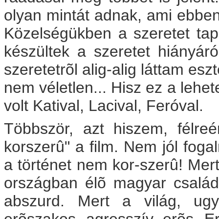
olyan mintát adnak, ami ebben 
Közelségükben a szeretet tapi
készültek a szeretet hiányá
szeretetrõl alig-alig láttam esz
nem véletlen... Hisz ez a leh
volt Katival, Lacival, Feróval.
Többször, azt hiszem, félr
korszerû" a film. Nem jól fog
a történet nem kor-szerû! Mer
országban élõ magyar család
abszurd. Mert a világ, ugy