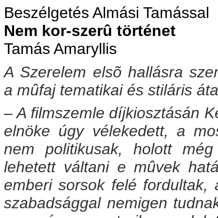
Beszélgetés Almási Tamással
Nem kor-szerû történet
Tamás Amaryllis
A Szerelem elsõ hallásra sze
a mûfaj tematikai és stiláris át
– A filmszemle díjkiosztásán K
elnöke úgy vélekedett, a mo
nem politikusak, holott még 
lehetett váltani e mûvek hat
emberi sorsok felé fordultak,
szabadsággal nemigen tudna