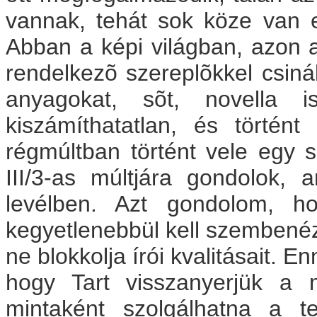
vannak, tehát sok köze van 
Abban a képi világban, azon 
rendelkezõ szereplõkkel csiná
anyagokat, sõt, novella i
kiszámíthatatlan, és törté
régmúltban történt vele egy s
III/3-as múltjára gondolok,
levélben. Azt gondolom, ho
kegyetlenebbül kell szembenézn
ne blokkolja írói kvalitásait.
hogy Tart visszanyerjük a
mintaként szolgálhatna a t