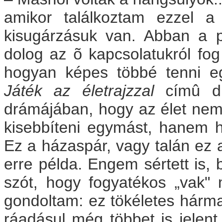
amikor találkoztam ezzel a 
kisugárzásuk van. Abban a 
dolog az õ kapcsolatukról fog
hogyan képes többé tenni eg
Játék az életrajzzal
címû did
drámájában, hogy az élet nem 
kisebbíteni egymást, hanem 
Ez a házaspár, vagy talán ez a
erre példa. Engem sértett is, b
szót, hogy fogyatékos „vak" m
gondoltam: ez tökéletes hárm
ráadásul még többet is jelent