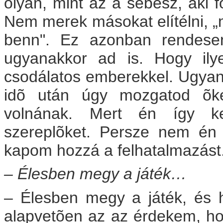
olyan, mint az a sebész, aki fö
Nem merek másokat elítélni, „m
benn". Ez azonban rendesen
ugyanakkor ad is. Hogy ilye
csodálatos emberekkel. Ugyana
idõ után úgy mozgatod õket
volnának. Mert én így k
szereplõket. Persze nem én t
kapom hozzá a felhatalmazást
– Élesben megy a játék…
– Élesben megy a játék, és 
alapvetõen az az érdekem, hog