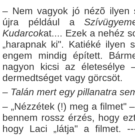
– Nem vagyok jó nézõ ilyen
újra például a
Szívügyem
Kudarcok
at.... Ezek a nehéz 
„harapnak ki". Katiéké ilyen 
engem mindig épített. Bárm
nagyon kicsi az életesélye
dermedtséget vagy görcsöt.
– Talán mert egy pillanatra se
– „Nézzétek (!) meg a filmet" –
bennem rossz érzés, hogy ez
hogy Laci „látja" a filmet. -