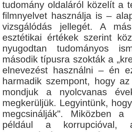
tudomány oldaláról közelít a t
filmnyelvet használja is – a
vizsgálódás jellegét. A má
esztétikai értékek szerint kö
nyugodtan tudományos isme
második típusra szokták a „kr
elnevezést használni – én e
harmadik szempont, hogy az
mondjuk a nyolcvanas évek
megkerüljük. Legyintünk, hogy 
megcsinálják". Miközben a 
például a korrupcióval, 