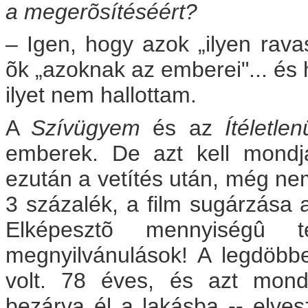
a megerõsítéséért?
– Igen, hogy azok „ilyen rav
õk „azoknak az emberei"... és 
ilyet nem hallottam.
A
Szívügyem
és az
Ítéletlen
emberek. De azt kell mondja
ezután a vetítés után, még ne
3 százalék, a film sugárzása al
Elképesztõ mennyiségû te
megnyilvánulások! A legdöbbe
volt. 78 éves, és azt mondt
bezárva él a lakásba -- elvesz