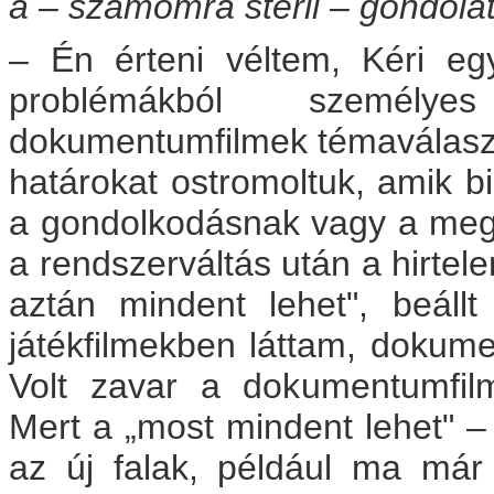
a – számomra steril – gondol
– Én érteni véltem, Kéri egy
problémákból személy
dokumentumfilmek témaválaszt
határokat ostromoltuk, amik 
a gondolkodásnak vagy a megf
a rendszerváltás után a hirtel
aztán mindent lehet", beáll
játékfilmekben láttam, dokum
Volt zavar a dokumentumfilm
Mert a „most mindent lehet" – 
az új falak, például ma má