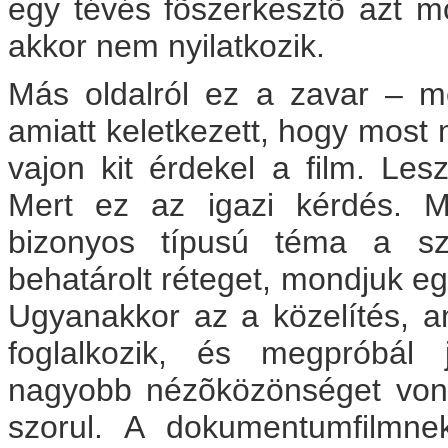
egy tévés fõszerkesztõ azt m
akkor nem nyilatkozik.
Más oldalról ez a zavar – m
amiatt keletkezett, hogy most 
vajon kit érdekel a film. Les
Mert ez az igazi kérdés. M
bizonyos típusú téma a szoc
behatárolt réteget, mondjuk eg
Ugyanakkor az a közelítés, a
foglalkozik, és megpróbál já
nagyobb nézõközönséget von
szorul. A dokumentumfilmne