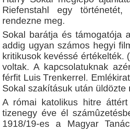
Riefenstahl egy történeté
rendezne meg.
Sokal barátja és támogatója a
addig ugyan számos hegyi film
kritikusok kevéssé értékelték.
voltak. A kapcsolatuknak azé
férfit Luis Trenkerrel. Emléki
Sokal szakításuk után üldözte
A római katolikus hitre átté
tizenegy éve él számûzetésbe
1918/19-es a Magyar Tanács