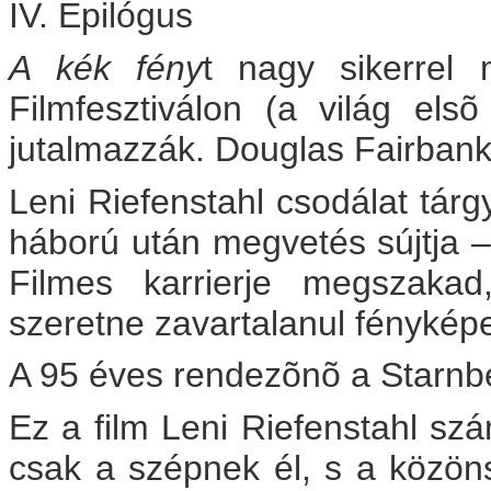
IV. Epilógus
A kék fény
t nagy sikerrel 
Filmfesztiválon (a világ elsõ
jutalmazzák. Douglas Fairbanks
Leni Riefenstahl csodálat tárg
háború után megvetés sújtja –
Filmes karrierje megszakad
szeretne zavartalanul fénykép
A 95 éves rendezõnõ a Starnber
Ez a film Leni Riefenstahl sz
csak a szépnek él, s a közön