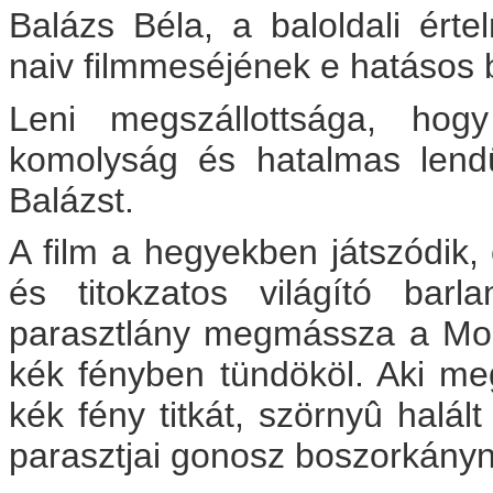
Balázs Béla, a baloldali értel
naiv filmmeséjének e hatásos
Leni megszállottsága, hogy
komolyság és hatalmas lendül
Balázst.
A film a hegyekben játszódik,
és titokzatos világító barl
parasztlány megmássza a Mont
kék fényben tündököl. Aki meg
kék fény titkát, szörnyû halált
parasztjai gonosz boszorkányna