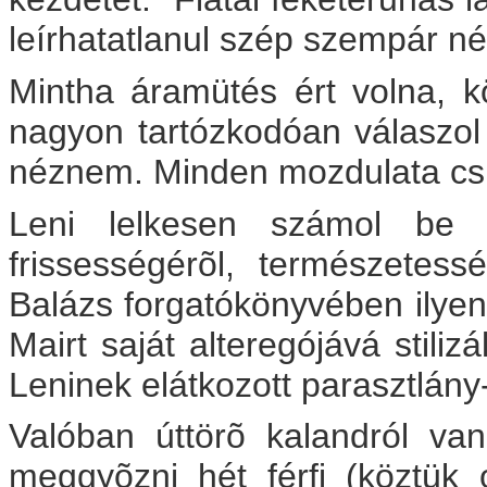
leírhatatlanul szép szempár n
Mintha áramütés ért volna, 
nagyon tartózkodóan válaszol
néznem. Minden mozdulata csu
Leni lelkesen számol be B
frissességérõl, természetes
Balázs forgatókönyvében ilyenr
Mairt saját alteregójává stiliz
Leninek elátkozott parasztlány-
Valóban úttörõ kalandról van
meggyõzni hét férfi (köztük o