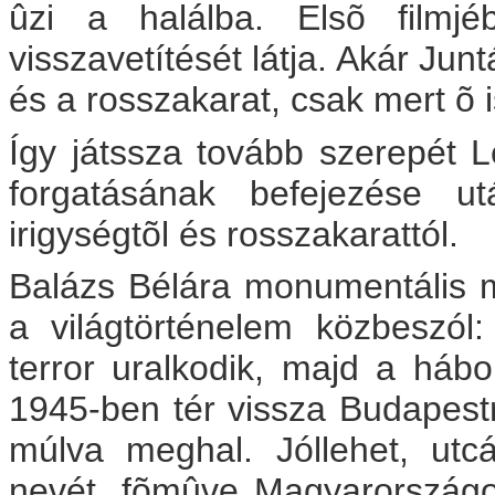
ûzi a halálba. Elsõ filmjé
visszavetítését látja. Akár Junt
és a rosszakarat, csak mert õ i
Így játssza tovább szerepét 
forgatásának befejezése ut
irigységtõl és rosszakarattól.
Balázs Bélára monumentális
a világtörténelem közbeszól:
terror uralkodik, majd a háb
1945-ben tér vissza Budapest
múlva meghal. Jóllehet, utcák,
nevét, fõmûve Magyarországon