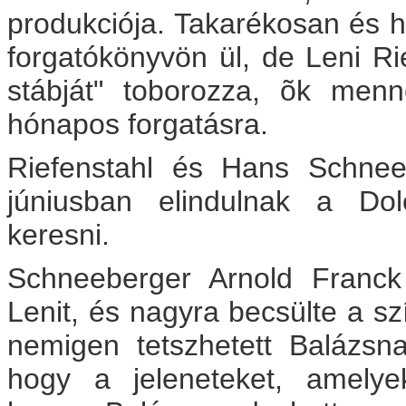
produkciója. Takarékosan és 
forgatókönyvön ül, de Leni Ri
stábját" toborozza, õk men
hónapos forgatásra.
Riefenstahl és Hans Schnee
júniusban elindulnak a Do
keresni.
Schneeberger Arnold Franck
Lenit, és nagyra becsülte a sz
nemigen tetszhetett Balázsn
hogy a jeleneteket, amelye