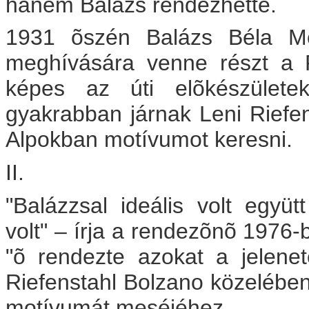
hanem Balázs rendezhette.
1931 õszén Balázs Béla Mo
meghívására venne részt a 
képes az úti elõkészületek
gyakrabban járnak Leni Riefen
Alpokban motívumot keresni.
II.
"Balázzsal ideális volt együt
volt" – írja a rendezõnõ 1976
"õ rendezte azokat a jelenet
Riefenstahl Bolzano közelében t
motívumát meséjéhez.