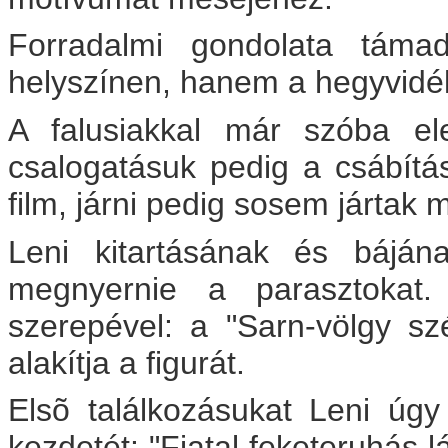
Forradalmi gondolata támad
helyszínen, hanem a hegyvidék l
A falusiakkal már szóba e
csalogatásuk pedig a csábítás
film, járni pedig sosem jártak 
Leni kitartásának és báján
megnyernie a parasztokat.
szerepével: a "Sarn-völgy sz
alakítja a figurát.
Elsõ találkozásukat Leni úgy
kezdetét: "Fiatal feketeruhás l