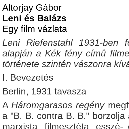
Altorjay Gábor
Leni és Balázs
Egy film vázlata
Leni Riefenstahl 1931-ben f
alapján a Kék fény címû filme
története szintén vászonra kív
I. Bevezetés
Berlin, 1931 tavasza
A
Háromgarasos regény
megfi
a "B. B. contra B. B." borzolj
marxista, filmesztéta, esszé