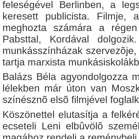
feleségével Berlinben, a leg
keresett publicista. Filmje,
meghozta számára a régen vá
Pabsttal, Kordával dolgozi
munkásszínházak szervezõje, 
tartja marxista munkásiskolák
Balázs Béla agyondolgozza m
lélekben már úton van Moszk
színésznõ elsõ filmjével foglal
Köszönettel elutasítja a felké
ecseteli Leni elbûvölõ szemé
magához rendeli a reménybeli