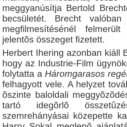
meggyanúsítja Bertold Brecht
becsületét. Brecht valóba
megfilmesítésénél felmerül
jelentõs összeget fizetett.
Herbert Ihering azonban kiáll
hogy az Industrie-Film ügynö
folytatta a
Háromgarasos regé
felhagyott vele. A helyzet tov
õszinte baloldali meggyõzõdés
tartó idegõrlõ összetûz
szemrehányásai közepette ka
Harry Sokal meglepõ ajánlatá