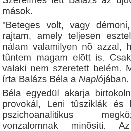
Szerelmes lett Balázs az új
mások.
"Beteges volt, vagy démoni
rajtam, amely teljesen eszte
nálam valamilyen nõ azzal, 
tûntem magam elõtt is. Csak
valaki nem szeretett belém. 
írta Balázs Béla a
Napló
jában.
Béla egyedül akarja birtokol
provokál, Leni tûsziklák és 
pszichoanalitikus megközel
vonzalomnak minõsíti. A