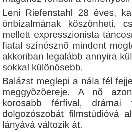
Leni Riefenstahl 28 éves, kar
önbizalmának köszönheti, cs
mellett expresszionista táncos
fiatal színésznõ mindent meg
akkoriban legalább annyira k
sokkal különösebb.
Balázst meglepi a nála fél fejj
meggyõzõereje. A nõ azon
korosabb férfival, drámai 
dolgozószobát filmstúdióvá a
lányává változik át.