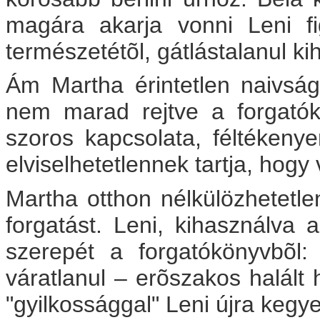
magára akarja vonni Leni f
természetétõl, gátlástalanul k
Ám Martha érintetlen naivsága
nem marad rejtve a forgatók
szoros kapcsolata, féltékeny
elviselhetetlennek tartja, hog
Martha otthon nélkülözhetetlen
forgatást. Leni, kihasználva a
szerepét a forgatókönyvbõl:
váratlanul – erõszakos halált 
"gyilkossággal" Leni újra kegye