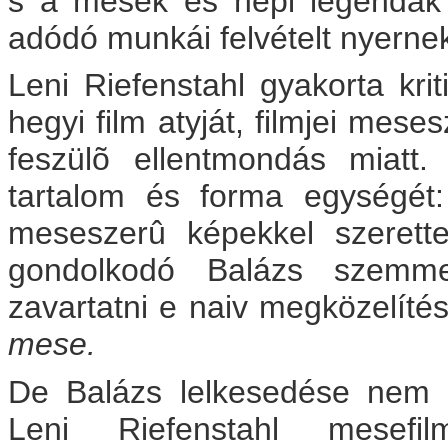
s a mesék és népi legendák 
adódó munkái felvételt nyernek
Leni Riefenstahl gyakorta kri
hegyi film atyját, filmjei mese
feszülõ ellentmondás miatt.
tartalom és forma egységét
meseszerû képekkel szerette
gondolkodó Balázs szemm
zavartatni e naiv megközelítés
mese.
De Balázs lelkesedése nem 
Leni Riefenstahl mesefil