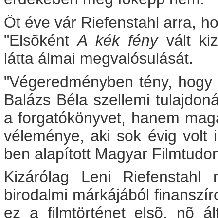
Öt éve vár Riefenstahl arra, ho
"Elsõként
A kék fény
vált k
látta álmai megvalósulását.
"Végeredményben tény, hog
Balázs Béla szellemi tulajdon
a forgatókönyvet, hanem magát
véleménye, aki sok évig volt 
ben alapított Magyar Filmtudo
Kizárólag Leni Riefenstahl
birodalmi márkájából finanszí
ez a filmtörténet elsõ, nõ ál