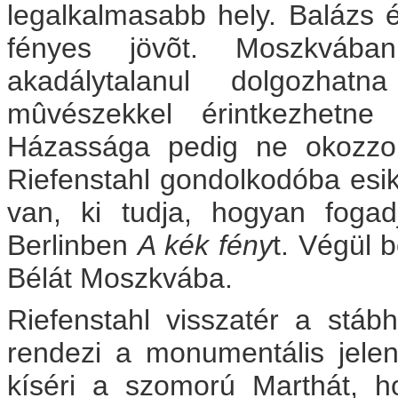
legalkalmasabb hely. Balázs é
fényes jövõt. Moszkvába
akadálytalanul dolgozhat
mûvészekkel érintkezhetne
Házassága pedig ne okozzon
Riefenstahl gondolkodóba esik
van, ki tudja, hogyan foga
Berlinben
A kék fény
t. Végül 
Bélát Moszkvába.
Riefenstahl visszatér a stá
rendezi a monumentális jelen
kíséri a szomorú Marthát, h