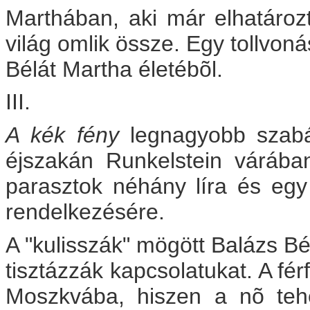
Marthában, aki már elhatározt
világ omlik össze. Egy tollvonás
Bélát Martha életébõl.
III.
A kék fény
legnagyobb szabá
éjszakán Runkelstein várában
parasztok néhány líra és eg
rendelkezésére.
A "kulisszák" mögött Balázs Bél
tisztázzák kapcsolatukat. A fér
Moszkvába, hiszen a nõ teh