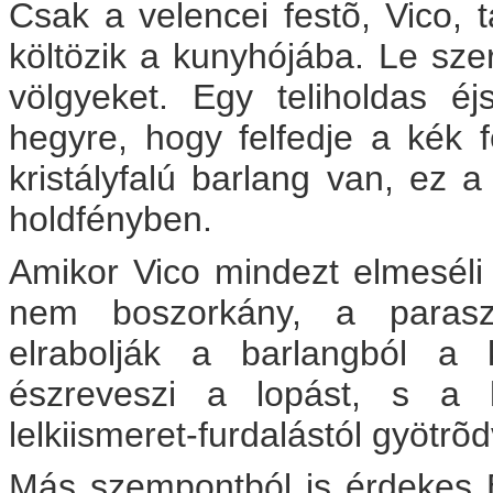
Csak a velencei festõ, Vico, t
költözik a kunyhójába. Le sze
völgyeket. Egy teliholdas éj
hegyre, hogy felfedje a kék f
kristályfalú barlang van, ez a
holdfényben.
Amikor Vico mindezt elmeséli 
nem boszorkány, a paraszt
elrabolják a barlangból a 
észreveszi a lopást, s a 
lelkiismeret-furdalástól gyötr
Más szempontból is érdekes 