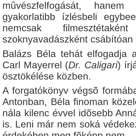
mûvészfelfogását, hanem e
gyakorlatibb ízlésbeli egyb
nemcsak filmesztétakén
szoknyavadászként csábítóan s
Balázs Béla tehát elfogadja a
Carl Mayerrel (
Dr. Caligari
) ír
ösztökélése közben.
A forgatókönyv végsõ formába
Antonban, Béla finoman közel
nála kilenc évvel idõsebb Ann
is. Leni már nem soká védekez
érdekében meg fõképp nem.