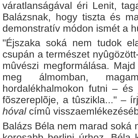
váratlanságával éri Lenit, ta
Balázsnak, hogy tiszta és m
demonstratív módon ismét a h
"Éjszaka soká nem tudok el
csupán a természet nyûgözött-
mûvészi megformálása. Majd 
meg álmomban, magamat
hordalékhalmokon futni – és j
fõszereplõje, a tûszikla..." – 
hóval
címû visszaemlékezésé
Balázs Béla nem marad soká m
korosabb berlini úrhoz. Béla