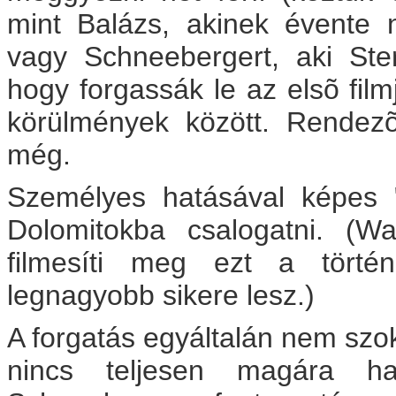
mint Balázs, akinek évente n
vagy Schneebergert, aki St
hogy forgassák le az elsõ fil
körülmények között. Rendezõ
még.
Személyes hatásával képes "
Dolomitokba csalogatni. (W
filmesíti meg ezt a történ
legnagyobb sikere lesz.)
A forgatás egyáltalán nem szok
nincs teljesen magára ha