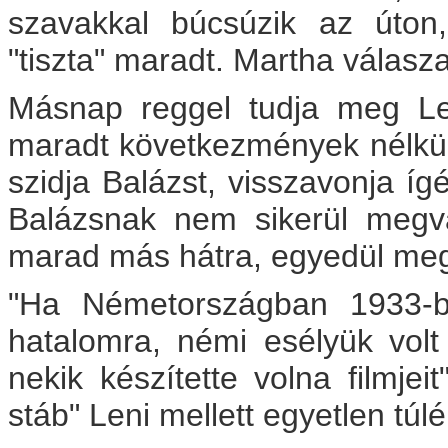
szavakkal búcsúzik az úton
"tiszta" maradt. Martha válasz
Másnap reggel tudja meg Le
maradt következmények nélkül
szidja Balázst, visszavonja í
Balázsnak nem sikerül megvá
marad más hátra, egyedül meg
"Ha Németországban 1933-b
hatalomra, némi esélyük volt 
nekik készítette volna filmjeit
stáb" Leni mellett egyetlen túlé