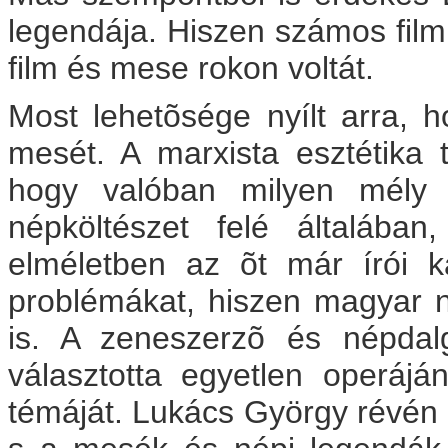
legendája. Hiszen számos film
film és mese rokon voltát.
Most lehetõsége nyílt arra,
mesét. A marxista esztétika 
hogy valóban milyen mély 
népköltészet felé általába
elméletben az õt már írói kar
problémákat, hiszen magyar n
is. A zeneszerzõ és népdal
választotta egyetlen operáj
témáját. Lukács György révén 