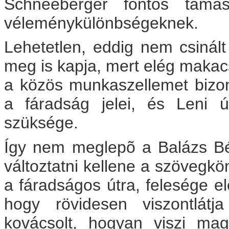
Schneeberger fontos tám
véleménykülönbségeknek.
Lehetetlen, eddig nem csinál
meg is kapja, mert elég makac
a közös munkaszellemet bizon
a fáradság jelei, és Leni 
szüksége.
Így nem meglepõ a Balázs Bélá
változtatni kellene a szövegkö
a fáradságos útra, felesége elõ
hogy rövidesen viszontlátj
kovácsolt, hogyan viszi ma