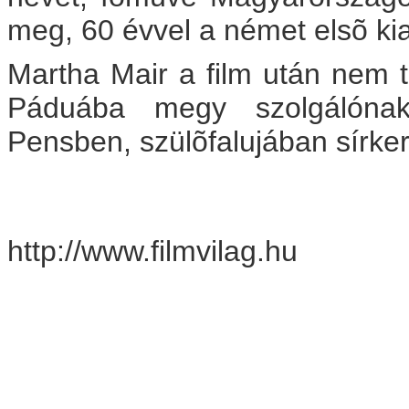
meg, 60 évvel a német elsõ ki
Martha Mair a film után nem t
Páduába megy szolgálóna
Pensben, szülõfalujában sírker
http://www.filmvilag.hu