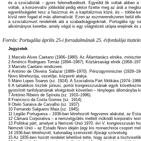
és a szocialisták – gyors felemelkedését. Egyedül ôk voltak abban a hel
voltak, a konzervatív jobboldal pedig ekkor fizette meg az árát a megb
egyenlôségjelet tesz a fasizmus és a kapitalizmus közé, és – többé-ke
kívül nem fogad el más alternatívát. Ezen az eszmerendszeren belül elk
a szocializmust rendelnék alá a szabadságjogoknak. Portugália így s
alkotmányos keretbe, amely végül is egy világnézeti utópia erejének és a
Forrás: Portugália április 25-i forradalmának 25. évfordulója tisztele
Jegyzetek
1 Marcelo Alves Caetano (1906–1980). Az Államtanács elnöke, miniszter
2 Américo Rodrigues Tomás (1894–1987). Köztársasági elnök (1958–197
3 Marcelo Caetano rendszere.
4 António de Oliveira Salazar (1889–1970). Pénzügyminiszter (1928–19
Novo létrehozója, vezetôje, központi alakja.
5 Mário Lopes Soares (sz. 1924). A Szocialista Párt fôtitkára (1974–198
6 A tartalékos tisztek júniusi, portói kongresszusának egyik következm
gyorsított tanfolyamának elvégzését követôen – tényleges állományba ker
7 António Ribeiro de Spínola (sz. 1910–1996).
8 Francisco da Costa Gomes (sz. 1914).
9 Otelo Saraiva de Carvalho (sz. 1937).
10 Fernando Salgueiro Maia (sz. 1945).
11 Legião Portuguesa – 1936-ban létrehozott fegyveres alakulat, az Es
12 Câmara Corporativa – a nemzetgyûlés mellett mûködô korporatív testü
13 Politikai párt, amelyet a Nemzeti Unió 1970. évi V. kongresszusán hoz
Nemzeti Unió – az Estado Novo idején (egy kis monarchista csoport mellet
14 1936-ban létrehozott, katonailag szervezett ifjúsági szövetség.
15 Az 1935-ben hozott rendelet lehetôvé tette, hogy azokat a tisztviselô