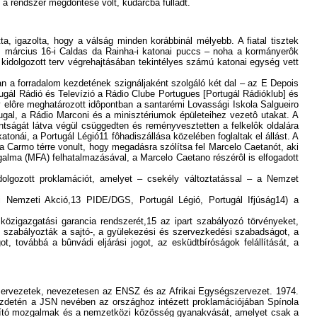
 a rendszer megdöntése volt, kudarcba fulladt.
a, igazolta, hogy a válság minden korábbinál mélyebb. A fiatal tisztek
4. március 16-i Caldas da Rainha-i katonai puccs – noha a kormányerôk
 kidolgozott terv végrehajtásában tekintélyes számú katonai egység vett
ban a forradalom kezdetének szignáljaként szolgáló két dal – az E Depois
tugál Rádió és Televízió a Rádio Clube Portugues [Portugál Rádióklub] és
gy elôre meghatározott idôpontban a santarémi Lovassági Iskola Salgueiro
tugal, a Rádio Marconi és a minisztériumok épületeihez vezetô utakat. A
ántságát látva végül csüggedten és reményvesztetten a felkelôk oldalára
tonái, a Portugál Légió11 fôhadiszállása közelében foglaltak el állást. A
Carmo térre vonult, hogy megadásra szólítsa fel Marcelo Caetanót, aki
galma (MFA) felhatalmazásával, a Marcelo Caetano részérôl is elfogadott
olgozott proklamációt, amelyet – csekély változtatással – a Nemzet
pi Nemzeti Akció,13 PIDE/DGS, Portugál Légió, Portugál Ifjúság14) a
közigazgatási garancia rendszerét,15 az ipart szabályozó törvényeket,
k szabályozták a sajtó-, a gyülekezési és szervezkedési szabadságot, a
ot, továbbá a bûnvádi eljárási jogot, az esküdtbíróságok felállítását, a
 szervezetek, nevezetesen az ENSZ és az Afrikai Egységszervezet. 1974.
ezdetén a JSN nevében az országhoz intézett proklamációjában Spínola
zabadító mozgalmak és a nemzetközi közösség gyanakvását, amelyet csak a