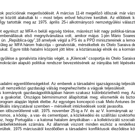
isok pozícióinak megerôsödését. A március 11-ét megelôzô idôszak már vázo
hívei között alakultak ki – most teljes erôvel felszínre kerültek. Az elôbbi
t. Így tartották meg az 1975. április 25-i alkotmányozó nemzetgyûlési vál
et egyrészt az MFA-n belüli egység törése, másrészt két nagy politikai-tár
Szembenállásuk elsô megnyilvánulása volt, amikor május 1-jén Mário So
az ún. „República-ügy”,18 amelyek végül a PS és a PPD minisztereinek a lem
dejûleg az MFA három frakciója – gonalvisták, mérsékeltek és Otelo Saraiva de
ukat. Egyre több hatalmi központ jött létre: a köztársasági elnök és a kor
ûlése a gonalvista irányítás végét, a „Kilencek” csoportja és Otelo Saraiv
krácián alapuló politikai rendszer bevezetésének az irányába tett lépéseket
ársadalmi egyenlôtlenségekkel. Az emberek a társadalmi igazságosság teljesül
lt nemzetközi gazdasági válság megnehezítette a vágyak teljesülését.
enes kormányok gazdaságpolitikájában három szakasz különböztethetô meg. A
 a gyakorlat. Országos bérminimumot állapítottak meg; elismerték és biztosí
ogram alapján léptek életbe. Az egységes koncepció csak Melo Antunes ôrnag
dikális irányzatával szemben – mérsékelt intézkedések sorát javasolta.
n idôszerûtlenné vált. 1975. november 25-ig a IV. és az V. kormánynak az vo
omos, a kôolaj-, a vas- és cementipari, a közlekedési és szállítási szektorhoz
oz, hogy Portugália – a katonai hatalom árnyékában – a kollektivizáló szocial
gánbefektetések számára. Az államnak viszont minden eszköz a rendelkezés
rültek. 1975 márciusától kezdôdôen a társadalmi konfliktusok élezôdése köv