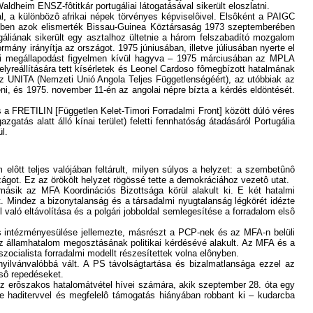
ldheim ENSZ-fôtitkár portugáliai látogatásával sikerült eloszlatni.
l, a különbözô afrikai népek törvényes képviselôivel. Elsôként a PAIGC
amelyben azok elismerték Bissau-Guinea Köztársaság 1973 szeptemberében
tugáliának sikerült egy asztalhoz ültetnie a három felszabadító mozgalom
ány irányítja az országot. 1975 júniusában, illetve júliusában nyerte el
vori megállapodást figyelmen kívül hagyva – 1975 márciusában az MPLA
lyreállítására tett kísérletek és Leonel Cardoso fômegbízott hatalmának
az UNITA (Nemzeti Unió Angola Teljes Függetlenségéért), az utóbbiak az
ni, és 1975. november 11-én az angolai népre bízta a kérdés eldöntését.
 a FRETILIN [Független Kelet-Timori Forradalmi Front] között dúló véres
tás alatt álló kínai terület) feletti fennhatóság átadásáról Portugália
l.
lôtt teljes valójában feltárult, milyen súlyos a helyzet: a szembetûnô
ágot. Ez az örökölt helyzet rögössé tette a demokráciához vezetô utat.
 másik az MFA Koordinációs Bizottsága körül alakult ki. E két hatalmi
. Mindez a bizonytalanság és a társadalmi nyugtalanság légkörét idézte
való eltávolítása és a polgári jobboldal semlegesítése a forradalom elsô
os intézményesülése jellemezte, másrészt a PCP-nek és az MFA-n belüli
az államhatalom megosztásának politikai kérdésévé alakult. Az MFA és a
zocialista forradalmi modellt részesítettek volna elônyben.
 nyilvánvalóbbá vált. A PS távolságtartása és bizalmatlansága ezzel az
lsô repedéseket.
 az erôszakos hatalomátvétel hívei számára, akik szeptember 28. óta egy
nge haditervvel és megfelelô támogatás hiányában robbant ki – kudarcba