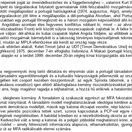
 népeinek jogát az önrendelkezéshez és a függetlenséghez –, valamint Kurt Wa
pett és tárgyalásokat folytatott gyarmatainak több felszabadító mozgalmáva
) kötött megállapodást a portugál hatóságokkal (1974. augusztus, Algír), 
tárgyalásokon jött létre a megállapodás a dél-portugáliai Alvorban, ahol Por
zakban egy portugál fômegbízott és a három mozgalom képviselôibôl álló korm
. Angolában azonban éles fegyveres konfliktus robbant ki, mivel – az al
szabadítási Front) erôi között súlyos összecsapások zajlottak le. A béke he
 váljon: dél-afrikai és kubai csapatok léptek Angola földjére, az elôbbiek 
adító mozgalmak bármelyikét is a lakosság törvényes képviselôjének tekinte
l, miután az MPLA ellenôrzése alá került az ország nagy része.
uk eltérôen alakult. Kelet-Timort (ahol az UDT [Timori Demokratikus Unió] és
kezni) 1975. december 7-én elfoglalta Indonézia. A Makaó (portugál közigazga
alapján ez a terület 1999. december 20-án végleg kínai közigazgatás alá kerü
 negyvennyolc évig tartó diktatúra és elnyomás után a portugál társadalom e
társadalmi egyenlôtlenségek és a kulturális hiányosságok jellemezték az orsz
nyegében két csoport kezében összpontosult: az egyik Spínola tábornok, a
kulásra vonatkozó igen eltérô állásfoglalása kemény összeütközésekkel járt
t arra, hogy magához ragadja a teljhatalmat, a hozzá hû erôknek a hatalomból 
III. ideiglenes kormány. A forradalom új szakaszát egyrészt az MFA fokozat
yamat irányítását. A társadalmi modell meghatározásának ideológiai kérdése 
enti demokrácia modelljét, mások egy katonai élcsapat vezette, népi bázisú s
ívei jelentôs pozíciókra tettek szert, szoros kapcsolatuk a PCP-vel egyre
ségének megítélésében. A baloldal köreiben ez a nézetkülönbség okozta az e
. Kedvezôvé vált a terep a katonai és a polgári jobboldal meghatározó körei,
cskísérlet – amely félrevezetô információra alapozva, elhamarkodottan, gye
az út az MFA radikálisabb elemei számára.