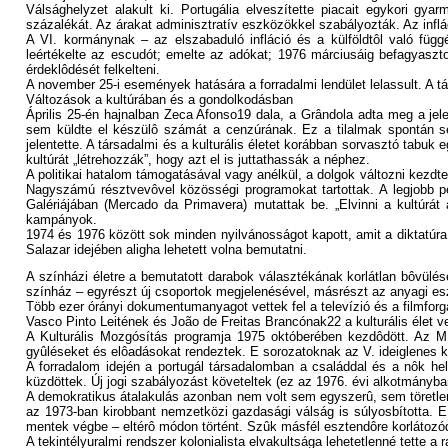
Válsághelyzet alakult ki. Portugália elveszítette piacait egykori gya
százalékát. Az árakat adminisztratív eszközökkel szabályozták. Az inflá
A VI. kormánynak – az elszabaduló infláció és a külföldtôl való fü
leértékelte az escudót; emelte az adókat; 1976 márciusáig befagyaszto
érdeklôdését felkelteni.
A november 25-i események hatására a forradalmi lendület lelassult. A tár
Változások a kultúrában és a gondolkodásban
Április 25-én hajnalban Zeca Afonso19 dala, a Grândola adta meg a je
sem küldte el készülô számát a cenzúrának. Ez a tilalmak spontán se
jelentette. A társadalmi és a kulturális életet korábban sorvasztó tabu
kultúrát „létrehozzák”, hogy azt el is juttathassák a néphez.
A politikai hatalom támogatásával vagy anélkül, a dolgok változni kezdte
Nagyszámú résztvevôvel közösségi programokat tartottak. A legjobb p
Galériájában (Mercado da Primavera) mutattak be. „Elvinni a kultúrát
kampányok.
1974 és 1976 között sok minden nyilvánosságot kapott, amit a diktatúra
Salazar idejében aligha lehetett volna bemutatni.
A színházi életre a bemutatott darabok választékának korlátlan bôvülése
színház – egyrészt új csoportok megjelenésével, másrészt az anyagi es
Több ezer órányi dokumentumanyagot vettek fel a televízió és a filmfo
Vasco Pinto Leitének és João de Freitas Brancónak22 a kulturális élet vez
A Kulturális Mozgósítás programja 1975 októberében kezdôdött. Az 
gyûléseket és elôadásokat rendeztek. E sorozatoknak az V. ideiglenes kor
A forradalom idején a portugál társadalomban a családdal és a nôk he
küzdöttek. Új jogi szabályozást követeltek (ez az 1976. évi alkotmányba
A demokratikus átalakulás azonban nem volt sem egyszerû, sem töretlen
az 1973-ban kirobbant nemzetközi gazdasági válság is súlyosbította. E
mentek végbe – eltérô módon történt. Szûk másfél esztendôre korlátozód
A tekintélyuralmi rendszer kolonialista elvakultsága lehetetlenné tette 