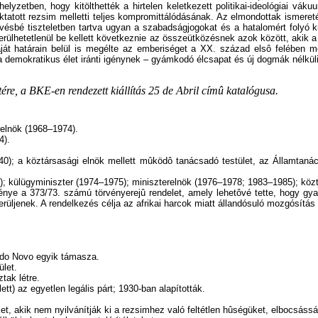
yzetben, hogy kitölthették a hirtelen keletkezett politikai-ideológiai vákuu
uktatott rezsim melletti teljes kompromittálódásának. Az elmondottak ismere
vésbé tiszteletben tartva ugyan a szabadságjogokat és a hatalomért folyó k
erülhetetlenül be kellett következnie az összeütközésnek azok között, akik 
aját határain belül is megélte az emberiséget a XX. század elsô felében
 demokratikus élet iránti igénynek – gyámkodó élcsapat és új dogmák nélküli –
tére, a BKE-en rendezett kiállítás 25 de Abril címû katalógusa.
elnök (1968–1974).
4).
40); a köztársasági elnök mellett mûködô tanácsadó testület, az Államtaná
6); külügyminiszter (1974–1975); miniszterelnök (1976–1978; 1983–1985); köz
énye a 373/73. számú törvényerejû rendelet, amely lehetôvé tette, hogy gya
üljenek. A rendelkezés célja az afrikai harcok miatt állandósuló mozgósítás
tado Novo egyik támasza.
let.
tak létre.
t) az egyetlen legális párt; 1930-ban alapították.
ket, akik nem nyilvánítják ki a rezsimhez való feltétlen hûségüket, elbocsássá