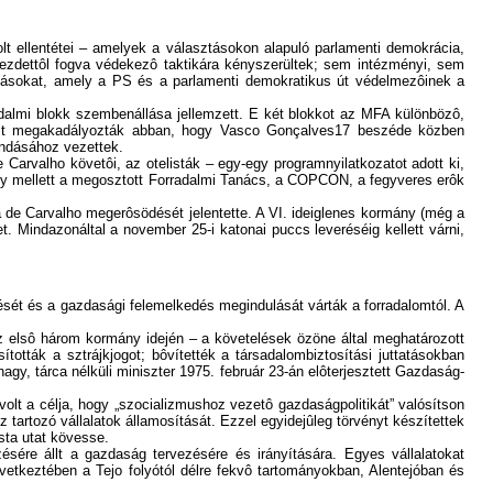
lt ellentétei – amelyek a választásokon alapuló parlamenti demokrácia,
ek kezdettôl fogva védekezô taktikára kényszerültek; sem intézményi, sem
asztásokat, amely a PS és a parlamenti demokratikus út védelmezôinek a
sadalmi blokk szembenállása jellemzett. E két blokkot az MFA különbözô,
arest megakadályozták abban, hogy Vasco Gonçalves17 beszéde közben
ondásához vezettek.
 Carvalho követôi, az otelisták – egy-egy programnyilatkozatot adott ki,
mány mellett a megosztott Forradalmi Tanács, a COPCON, a fegyveres erôk
a de Carvalho megerôsödését jelentette. A VI. ideiglenes kormány (még a
. Mindazonáltal a november 25-i katonai puccs leveréséig kellett várni,
ését és a gazdasági felemelkedés megindulását várták a forradalomtól. A
z elsô három kormány idején – a követelések özöne által meghatározott
tották a sztrájkjogot; bôvítették a társadalombiztosítási juttatásokban
y, tárca nélküli miniszter 1975. február 23-án elôterjesztett Gazdaság-
lt a célja, hogy „szocializmushoz vezetô gazdaságpolitikát” valósítson
 tartozó vállalatok államosítását. Ezzel egyidejûleg törvényt készítettek
ista utat kövesse.
ére állt a gazdaság tervezésére és irányítására. Egyes vállalatokat
etkeztében a Tejo folyótól délre fekvô tartományokban, Alentejóban és