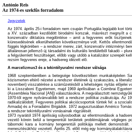
António Reis
Az 1974-es szekfûs forradalom
Jegyzetek
Az 1974. április 25-i forradalom nem csupán Portugália legújabb kori tö
a XV. században kezdôdött birodalmi korszak, másrészt megnyílt a c
konzervatív diktatúra megdöntése – amit a fegyveres erôk tisztjeinek
kiüresedésének elkerülhetetlen következménye volt. Kettôs ellentmond
függés légkörében – a rendszer merev, zárt, konzervatív intézményi bere
általánosan jellemzô új társadalmi és kulturális lendületbôl fakadó – pl
a felgyülemlett feszültséget, elôbb vagy utóbb a katalizátor szerepét kel
rezsim fegyveres ereje, a hadsereg idézett elô.
A marcelizmus3 és a tekintélyuralmi rendszer válsága
1968 szeptemberében a betegsége következtében munkaképtelen Salaz
közismerten eltérô nézetei a rendszer életének új szakaszára, a liberal
novemberi) visszatérése a számûzetésbôl a lehetséges nyitás elôjelei 
ki a Lisszaboni Egyetemen, majd 1969 áprilisában a Coimbrai Egyetem
(Assembleia Nacional [AN]) választásokra. A megválasztott nemzetgyûlés 
1970-tôl egyre nyilvánvalóbb lett a rendszer politikai zsákutcája. Az 
radikalizálódott. Fegyveres politikai akciócsoportok tûntek fel: a szo
Armada) és a Forradalmi Brigádok. 1972 augusztusában Américo Tomást újr
a rendszer tekintélyuralmi vonásainak rögzülését.
1973 nyarától 1974 áprilisáig súlyosbodtak az ellentmondások a hadser
vezetô körein belül a tengerentúli területek problémájának végleges 
tábornoki kara a kormány tengerentúli politikája mellett demonstr
menesztésükhöz vezetett. Április 25. elôtt még egy kormányátalakításra 