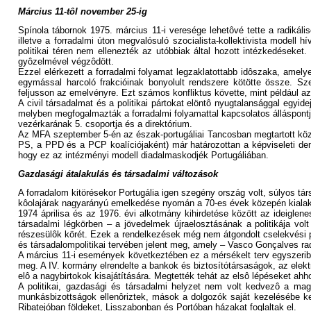
Március 11-tôl november 25-ig
Spínola tábornok 1975. március 11-i veresége lehetôvé tette a radikál
illetve a forradalmi úton megvalósuló szocialista-kollektivista modell 
politikai téren nem ellenezték az utóbbiak által hozott intézkedéseke
gyôzelmével végzôdött.
Ezzel elérkezett a forradalmi folyamat legzaklatottabb idôszaka, amely
egymással harcoló frakcióinak bonyolult rendszere kötötte össze. 
feljusson az emelvényre. Ezt számos konfliktus követte, mint például 
A civil társadalmat és a politikai pártokat elöntô nyugtalansággal egyi
melyben megfogalmazták a forradalmi folyamattal kapcsolatos álláspontj
vezérkarának 5. csoportja és a direktórium.
Az MFA szeptember 5-én az észak-portugáliai Tancosban megtartott közgy
PS, a PPD és a PCP koalíciójaként) már határozottan a képviseleti demo
hogy ez az intézményi modell diadalmaskodjék Portugáliában.
Gazdasági átalakulás és társadalmi változások
A forradalom kitörésekor Portugália igen szegény ország volt, súlyos t
kôolajárak nagyarányú emelkedése nyomán a 70-es évek közepén kialaku
1974 áprilisa és az 1976. évi alkotmány kihirdetése között az ideigl
társadalmi légkörben – a jövedelmek újraelosztásának a politikája volt
részesülôk körét. Ezek a rendelkezések még nem átgondolt cselekvési pr
és társadalompolitikai tervében jelent meg, amely – Vasco Gonçalves ra
A március 11-i események következtében ez a mérsékelt terv egyszeribe
meg. A IV. kormány elrendelte a bankok és biztosítótársaságok, az elektr
elô a nagybirtokok kisajátítására. Megtették tehát az elsô lépéseket ahh
A politikai, gazdasági és társadalmi helyzet nem volt kedvezô a ma
munkásbizottságok ellenôriztek, mások a dolgozók saját kezelésébe ke
Ribatejóban földeket, Lisszabonban és Portóban házakat foglaltak el.