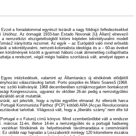
Ezzel a forradalommal egyrészt lezárult a nagy földrajzi felfedezésekkel
pai Unióhoz. Az önmagát 1933-ban Estado Novonak [Új Állam] elnevezô
 nemzetközi elszigeteltségbôl kitörni képtelen tekintélyuralmi modell
omás2 irányította rezsimet. Az egyik – az Európától való mind erôsebb
ik a tekintélyuralmi, nemzeti-kolonialista ideológia és a – 60-as éveket
lyen körülmények között a gyarmati háború csak átmenetileg csillapíthatta
juttatja a rendszert, végül mégis halálos szorítássá vált, amelyet éppen a
Egyes intézkedések, valamint az Államtanács új elnökének elôdjétôl
rvényhozási választásokig tartott. Porto püspöke és Mário Soares5 (1968.
ethez szóló kiáltványát. 1968 decemberében sztrájkmozgalom bontakozott
sasági Kongresszusra, ugyanez év október 26-án pedig a nemzetgyûlési
lizálódó arcát mutatták.
nzúrát, azt jelezték, hogy a nyitás egyelôre elmarad. Az ellenzék harca
), a Portugál Kommunista Párthoz (PCP) kötôdô ARA (Acçao Revolucionária
ásokat tartottak. Világossá vált, hogy a „liberális szárny” nem élte túl
 (Portugal e o Futuro) címû könyve. Mind szembetûnôbbé vált a rendszer
4. március 11-én, illetve 14-én a nemzetgyûlés és a portugál hadsereg
 vezérkari fônökének és helyettesének távolmaradása e ceremóniáról
r. Ez utóbbi nap hajnalán a Lisszabontól mintegy 120 kilométerre északra