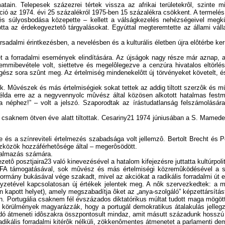
rmatain. Telepesek százezrei tértek vissza az afrikai területekrôl, szint
ció az 1974. évi 25 százalékról 1975-ben 15 százalékra csökkent. A termelés
ggés súlyosbodása közepette – kellett a válságkezelés nehézségeivel megk
tta az érdekegyeztetô tárgyalásokat. Egyúttal megteremtette az állami vál
sadalmi érintkezésben, a nevelésben és a kulturális életben újra elôtérbe kerü
let a forradalmi események elindítására. Az újságok nagy része már aznap,
mmibevétele volt, siettetve és megelôlegezve a cenzúra hivatalos eltörl
k egész sora szûnt meg. Az értelmiség mindenekelôtt új törvényeket követelt
k. Mûvészek és más értelmiségiek sokat tettek az addig tiltott szerzôk és mûv
élda erre az a negyvennyolc mûvész által közösen alkotott hatalmas fest
 a néphez!” – volt a jelszó. Szaporodtak az írástudatlanság felszámolásár
 csaknem ötven éve alatt tiltottak. Cesariny21 1974 júniusában a S. Mamede 
 és a színreviteli értelmezés szabadsága volt jellemzô. Bertolt Brecht és Pe
zközök hozzáférhetôsége által – megerôsödött.
rgalmazás számára.
etô posztjaira23 való kinevezésével a hatalom kifejezésre juttatta kultúrpolit
MFA támogatásával, sok mûvész és más értelmiségi közremûködésével a szé
mány bukásával vége szakadt, mivel az akciókat a radikális forradalmi út ell
lyzetével kapcsolatosan új értékek jelentek meg. A nôk szervezkedtek: a 
n kapott helyet), amely megszabadítja ôket az „anya-szolgáló” képzettársítást
. Portugália csaknem fél évszázados diktatórikus múltat tudott maga mögöt
 körülmények magyarázzák, hogy a portugál demokratikus átalakulás jellegz
ó átmeneti idôszakra összpontosult mindaz, amit másutt századunk hosszú év
a radikális forradalmi kitérôk nélküli, zökkenômentes átmenetet a parlamenti