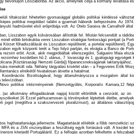
ogy bevonuljon Lisszabonba. Az akció, amelynek célja a kormány leváltása és
ése
 tiltakozást hihetetlen gyorsasággal globális politikai kérdéssé változtatt
képes politikai megoldást találni a gyarmati háborúk befejezésére. Az 197
nyuló hadmûvelet elsô erôpróbája volt. Az Otelo Saraiva de Carvalho9 által
an, Lisszabon egyik külvárosában állították fel. Miután felcsendült a rádió
inél elôbb birtokukba venni Lisszabon stratégiai fontosságú pontjait (a Por
Körzet fôhadiszállását és Lisszabon repülôterét, a portelai repülôteret). E
sszabon egyik központi terét a Tejo folyó partján, és elvágta a Banco de Por
 a rezsim erôit. Azok, akik megpróbáltak ellenszegülni, Salgueiro Maia elsz
 a rezsimhez kezdetben hû 2. ulánus, 7. lovassági és 1. gyalogsági egységek ka
icana [Köztársasági Nemzeti Gárda]) fôparancsnokságának laktanyájához, a 
csára menekült oda. Néhány tárgyalási kísérlet után – a Fegyveres Erôk Moz
llamtanács elnökétôl hivatalosan átvette a hatalmat.
Koordinációs Bizottságával, hogy áttanulmányozza a mozgalom által kid
 televízióban.
o Novo politikai intézményeinek (Nemzetgyûlés, Korporatív Kamara,12 Né
 (az alkotmány elfogadásának napja) között eltörölték a cenzúrát, az ún. 
vényszékeket.16 Ezzel párhuzamosan új törvényeket léptettek életbe, amelye
ti jogot (megtiltva a szakszervezeti pluralizmust), az általános választójog
tos hajthatatlansága jellemezte. Magatartását elítélték a fôbb nemzetközi
az MFA és a JSN viszonyában a feszültség egyik forrásává vált. A kezdet k
ntinensre kiterjedô Portugáliáról. Ez a felfogás azonban felkeltette a fels