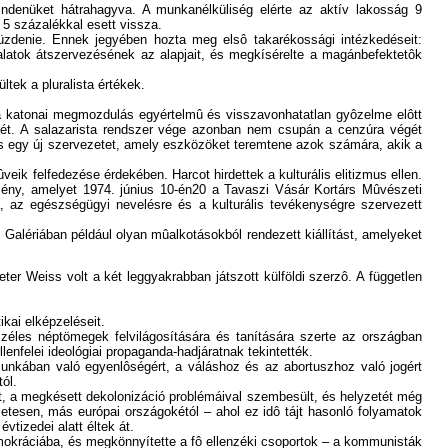
e mindenüket hátrahagyva. A munkanélküliség elérte az aktív lakosság 9
 5 százalékkal esett vissza.
üzdenie. Ennek jegyében hozta meg elsô takarékossági intézkedéseit:
lalatok átszervezésének az alapjait, és megkísérelte a magánbefektetôk
ltek a pluralista értékek.
 a katonai megmozdulás egyértelmû és visszavonhatatlan gyôzelme elôtt
ését. A salazarista rendszer vége azonban nem csupán a cenzúra végét
, és egy új szervezetet, amely eszközöket teremtene azok számára, akik a
eik felfedezése érdekében. Harcot hirdettek a kulturális elitizmus ellen.
mény, amelyet 1974. június 10-én20 a Tavaszi Vásár Kortárs Mûvészeti
a, az egészségügyi nevelésre és a kulturális tevékenységre szervezett
Galériában például olyan mûalkotásokból rendezett kiállítást, amelyeket
ter Weiss volt a két leggyakrabban játszott külföldi szerzô. A független
ikai elképzeléseit.
les néptömegek felvilágosítására és tanítására szerte az országban
enfelei ideológiai propaganda-hadjáratnak tekintették.
munkában való egyenlôségért, a váláshoz és az abortuszhoz való jogért
ól.
t, a megkésett dekolonizáció problémáival szembesült, és helyzetét még
etesen, más európai országokétól – ahol ez idô tájt hasonló folyamatok
tizedei alatt éltek át.
 demokráciába, és megkönnyítette a fô ellenzéki csoportok – a kommunisták