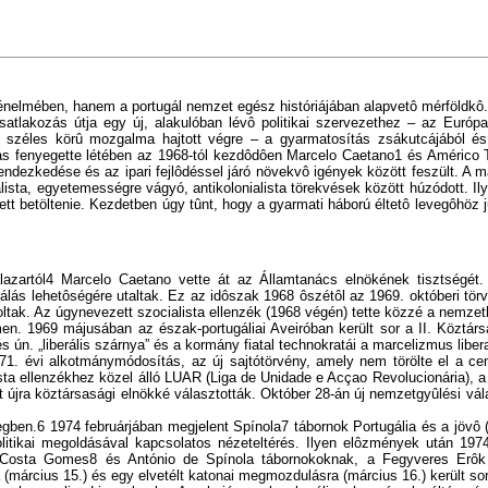
rténelmében, hanem a portugál nemzet egész históriájában alapvetô mérföldkô. 
satlakozás útja egy új, alakulóban lévô politikai szervezethez – az Euró
 széles körû mozgalma hajtott végre – a gyarmatosítás zsákutcájából és a
ás fenyegette létében az 1968-tól kezdôdôen Marcelo Caetano1 és Américo T
ndezkedése és az ipari fejlôdéssel járó növekvô igények között feszült. A más
uralista, egyetemességre vágyó, antikolonialista törekvések között húzódott. I
lett betöltenie. Kezdetben úgy tûnt, hogy a gyarmati háború éltetô levegôhöz 
artól4 Marcelo Caetano vette át az Államtanács elnökének tisztségét. 
izálás lehetôségére utaltak. Ez az idôszak 1968 ôszétôl az 1969. októberi tö
voltak. Az úgynevezett szocialista ellenzék (1968 végén) tette közzé a nemz
en. 1969 májusában az észak-portugáliai Aveiróban került sor a II. Köztár
ún. „liberális szárnya” és a kormány fiatal technokratái a marcelizmus libera
1971. évi alkotmánymódosítás, az új sajtótörvény, amely nem törölte el a ce
cialista ellenzékhez közel álló LUAR (Liga de Unidade e Acçao Revolucionária
a köztársasági elnökké választották. Október 28-án új nemzetgyûlési választ
egben.6 1974 februárjában megjelent Spínola7 tábornok Portugália és a jövô
politikai megoldásával kapcsolatos nézeteltérés. Ilyen elôzmények után 197
ált. Costa Gomes8 és António de Spínola tábornokoknak, a Fegyveres Erôk
(március 15.) és egy elvetélt katonai megmozdulásra (március 16.) került so