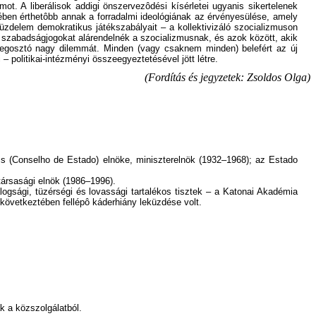
mot. A liberálisok addigi önszervezôdési kísérletei ugyanis sikertelenek
tében érthetôbb annak a forradalmi ideológiának az érvényesülése, amely
üzdelem demokratikus játékszabályait – a kollektivizáló szocializmuson
a szabadságjogokat alárendelnék a szocializmusnak, és azok között, akik
 megosztó nagy dilemmát. Minden (vagy csaknem minden) belefért az új
 politikai-intézményi összeegyeztetésével jött létre.
(Fordítás és jegyzetek: Zsoldos Olga)
cs (Conselho de Estado) elnöke, miniszterelnök (1932–1968); az Estado
társasági elnök (1986–1996).
logsági, tüzérségi és lovassági tartalékos tisztek – a Katonai Akadémia
 következtében fellépô káderhiány leküzdése volt.
k a közszolgálatból.