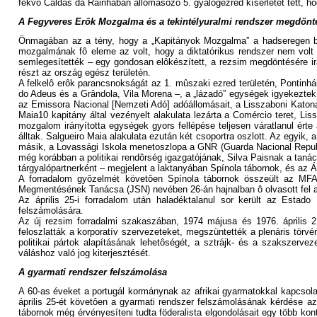
fekvô Caldas da Rainhában állomásozó 5. gyalogezred kísérletet tett, h
A Fegyveres Erôk Mozgalma és a tekintélyuralmi rendszer megdönt
Önmagában az a tény, hogy a „Kapitányok Mozgalma” a hadseregen belüli
mozgalmának fô eleme az volt, hogy a diktatórikus rendszer nem volt 
semlegesítették – egy gondosan elôkészített, a rezsim megdöntésére irá
részt az ország egész területén.
A felkelô erôk parancsnokságát az 1. mûszaki ezred területén, Pontinháb
do Adeus és a Grândola, Vila Morena –, a „lázadó” egységek igyekeztek m
az Emissora Nacional [Nemzeti Adó] adóállomásait, a Lisszaboni Katonai 
Maia10 kapitány által vezényelt alakulata lezárta a Comércio teret, Li
mozgalom irányította egységek gyors fellépése teljesen váratlanul érte
álltak. Salgueiro Maia alakulata ezután két csoportra oszlott. Az egyik,
másik, a Lovassági Iskola menetoszlopa a GNR (Guarda Nacional Republ
még korábban a politikai rendôrség igazgatójának, Silva Paisnak a taná
tárgyalópartnerként – megjelent a laktanyában Spínola tábornok, és az Á
A forradalom gyôzelmét követôen Spínola tábornok összeült az MFA 
Megmentésének Tanácsa (JSN) nevében 26-án hajnalban ô olvasott fel a
Az április 25-i forradalom után haladéktalanul sor került az Estad
felszámolására.
Az új rezsim forradalmi szakaszában, 1974 májusa és 1976. április 2.
feloszlatták a korporatív szervezeteket, megszüntették a plenáris tör
politikai pártok alapításának lehetôségét, a sztrájk- és a szakszerveze
váláshoz való jog kiterjesztését.
A gyarmati rendszer felszámolása
A 60-as éveket a portugál kormánynak az afrikai gyarmatokkal kapcsola
április 25-ét követôen a gyarmati rendszer felszámolásának kérdése 
tábornok még érvényesíteni tudta föderalista elgondolásait egy több ko