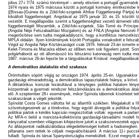
július 27-i 7/74. számú törvénnyel – amely elismeri a portugál gyarmatok
1974 nyara és 1975 márciusa között a portugál kormány érintkezésbe lé
([Bissau-]Guinea és a Zöld-foki-szigetek Afrikai Függetlenségi Pártja
kikiáltott függetlenségét. Angolával az 1975 január 10. és 15. közötti 
vezetôit. E megállapodás szerint a függetlenséghez vezetô átmeneti idôs
függetlenségét Mozambik, a Zöld-foki-szigetek, São Tomé és Príncipe
(Angolai Népi Felszabadítási Mozgalom) és az FNLA (Angolai Nemzeti Fel
megerôsítése sem tudta megakadályozni, hogy a konfliktus nemzetközivé
MPLA oldalán. Ilyen körülmények között Portugália vonakodott e felszab
Végül az Angolai Népi Köztársaságot csak 1976. február 23-án ismerte e
Kelet-Timorra és Macaóra ebben az idôben nem sok figyelem jutott. Sors
polgárháborút az ott állomásozó kis létszámú katonaság nem tudta megfé
1987. március 26-án fejezte be a tárgyalásokat Kínával: megállapodásuk 
A demokratikus átalakulás elsô szakasza
Örömhullám söpört végig az országon 1974. április 25-én. Ugyanakkor a
gazdasági elmaradottság, a demokratikus tapasztalatok hiánya, a kirívó 
A diktatórikus korszak lezárultával a tényleges politikai hatalom lé
központnak a gyarmati rendszer felszámolására és a demokratikus átala
elô. A szeptember 28-i események, mikor Spínola tábornok kísérletet tet
szakaszának a végét jelezték.
Spínolát Costa Gomes váltotta fel az államfôi székben. Megalakult a 
szövetségeseinek az a törekvése, hogy együtt átvegyék a politikai fol
politikai pártok e kérdés kapcsán megosztottak voltak: egyesek a parlam
Az MFA-n belül a marxista-kollektivista gazdasági-társadalmi modell h
irányzattal szemben világosan kifejezésre jutott a szakszervezetek egy
Az álláspontok radikalizálódása elégedetlenséget keltett a hadseregben
pillanatra sem tettek le céljaik megvalósításáról. A március 11-i puc
fulladt. Spínola és társai Spanyolországba menekültek. Ezzel megnyílt 