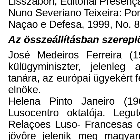
Lisszabon, Editorial Presenç
Nuno Severiano Teixeira: Po
Naçao e Defesa, 1999, No. 8
Az összeállításban szerep
José Medeiros Ferreira (19
külügyminiszter, jelenleg
tanára, az európai ügyekért f
elnöke.
Helena Pinto Janeiro (19
Lusocentro oktatója. Legu
Relaçoes Luso- Francesas d
jövôre jelenik meg magyar