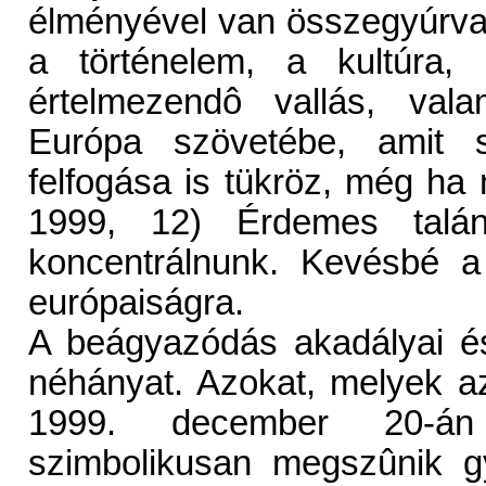
élményével van összegyúrva
a történelem, a kultúra, 
értelmezendô vallás, vala
Európa szövetébe, amit s
felfogása is tükröz, még ha
1999, 12) Érdemes talán
koncentrálnunk. Kevésbé a 
európaiságra.
A beágyazódás akadályai é
néhányat. Azokat, melyek az
1999. december 20-án 
szimbolikusan megszûnik g