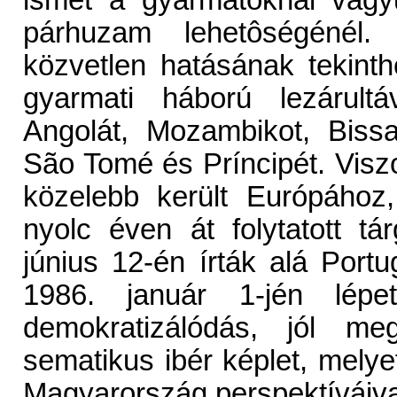
ismét a gyarmatoknál vagy
párhuzam lehetôségénél.
közvetlen hatásának tekinth
gyarmati háború lezárultáva
Angolát, Mozambikot, Bissau
São Tomé és Príncipét. Viszo
közelebb került Európához
nyolc éven át folytatott tá
június 12-én írták alá Port
1986. január 1-jén lépet
demokratizálódás, jól m
sematikus ibér képlet, mel
Magyarország perspektíváiva