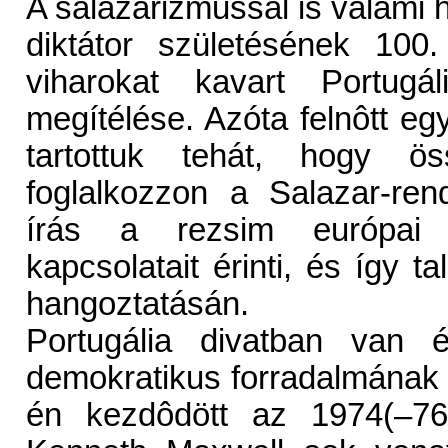
A salazarizmussal is valami ha
diktátor születésének 100
viharokat kavart Portug
megítélése. Azóta felnôtt eg
tartottuk tehát, hogy ös
foglalkozzon a Salazar-re
írás a rezsim európai k
kapcsolatait érinti, és így ta
hangoztatásán.
Portugália divatban van 
demokratikus forradalmának 25
én kezdôdött az 1974(–76)