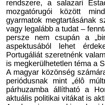
rendszere, a salazari Esta
mozgatórugói között mind
gyarmatok megtartásának sz
vagy legalább a tudat – fennt
persze nem csupán a „bir
aspektusából lehet érde
Portugáliát szeretnénk vala
is megkerülhetetlen téma a S
A magyar közönség számára
periódusnak mint „élô múlt
párhuzamba állítható a Hor
aktuális politikai vitákat is a