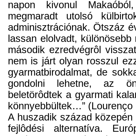
napon kivonul Makaóból,
megmaradt utolsó külbirto
adminisztrációnak. Ötszáz év
lassan elolvadt, különösebb 
második ezredvégrôl visszat
nem is járt olyan rosszul ez
gyarmatbirodalmat, de sokka
gondolni lehetne, az ö
beletörôdtek a gyarmati ka
könnyebbültek…” (Lourenço 
A huszadik század közepén 
fejlôdési alternatíva. Eur