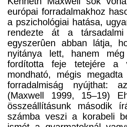
Kenneth Maxwell sok vona
európai forradalmakhoz haso
a pszichológiai hatása, ugy
rendezte át a társadalmi
egyszerûen abban látja, h
nyitánya lett, hanem mé
fordította feje tetejére 
mondható, mégis megadta 
forradalmiság nyújthat: a
(Maxwell 1999, 15–19) E
összeállításunk második í
számba veszi a korabeli bel