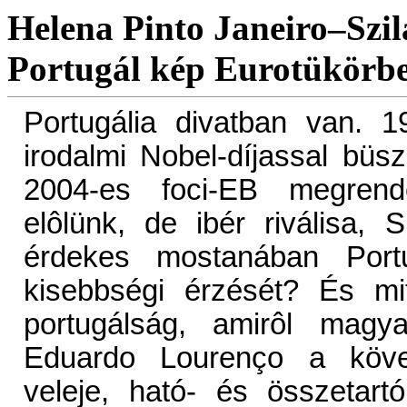
Helena Pinto Janeiro–Szil
Portugál kép Eurotükörb
Portugália divatban van. 1
irodalmi Nobel-díjassal büsz
2004-es foci-EB megrend
elôlünk, de ibér riválisa, 
érdekes mostanában Portu
kisebbségi érzését? És mi
portugálság, amirôl magya
Eduardo Lourenço a követ
veleje, ható- és összetart