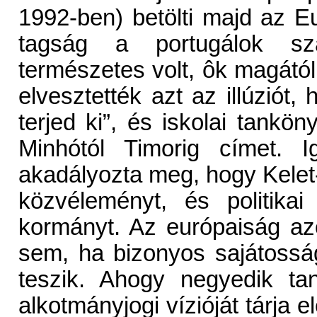
1992-ben) betölti majd az Eu
tagság a portugálok szá
természetes volt, ôk magától
elvesztették azt az illúziót
terjed ki”, és iskolai tankö
Minhótól Timorig címet. 
akadályozta meg, hogy Kelet
közvéleményt, és politika
kormányt. Az európaiság azo
sem, ha bizonyos sajátosság
teszik. Ahogy negyedik ta
alkotmányjogi vízióját tárja 