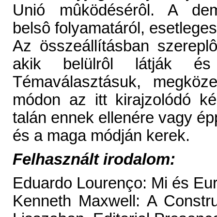
Unió mûködésérôl. A demo
belsô folyamatáról, esetleges
Az összeállításban szerepl
akik belülrôl látják és
Témaválasztásuk, megközel
módon az itt kirajzolódó k
talán ennek ellenére vagy épp
és a maga módján kerek.
Felhasznált irodalom:
Eduardo Lourenço: Mi és Eur
Kenneth Maxwell: A Constr