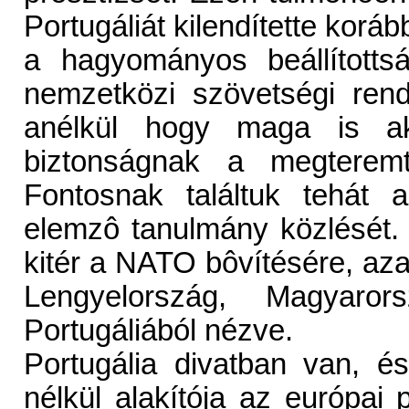
Portugáliát kilendítette korá
a hagyományos beállítotts
nemzetközi szövetségi rends
anélkül hogy maga is ak
biztonságnak a megteremt
Fontosnak találtuk tehát 
elemzô tanulmány közlését. 
kitér a NATO bôvítésére, aza
Lengyelország, Magyaro
Portugáliából nézve.
Portugália divatban van, 
nélkül alakítója az európai p