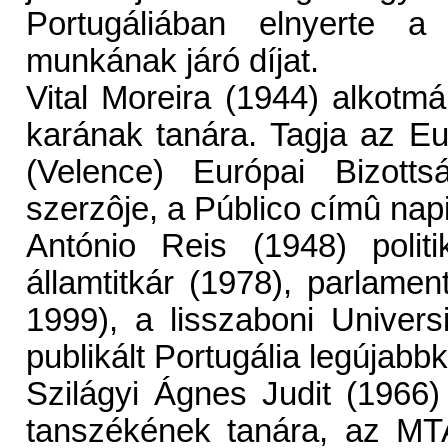
Portugáliában elnyerte a 
munkának járó díjat.
Vital Moreira (1944) alkotm
karának tanára. Tagja az E
(Velence) Európai Bizott
szerzôje, a Público címû napil
António Reis (1948) politik
államtitkár (1978), parlame
1999), a lisszaboni Univer
publikált Portugália legújabbk
Szilágyi Ágnes Judit (1966
tanszékének tanára, az MTA