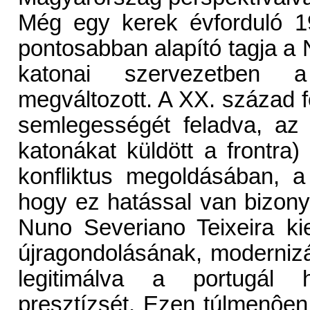
Még egy kerek évforduló 19
pontosabban alapító tagja a
katonai szervezetben 
megváltozott. A XX. század f
semlegességét feladva, az 
katonákat küldött a frontra
konfliktus megoldásában, a 
hogy ez hatással van bizony
Nuno Severiano Teixeira kie
újragondolásának, modernizá
legitimálva a portugál h
presztízsét. Ezen túlmenôen 