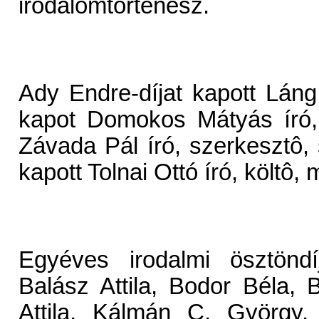
irodalomtörténész.
Ady Endre-díjat kapott Láng 
kapot Domokos Mátyás író, k
Závada Pál író, szerkesztô,
kapott Tolnai Ottó író, költô, 
Egyéves irodalmi ösztöndí
Balász Attila, Bodor Béla, 
Attila, Kálmán C. György