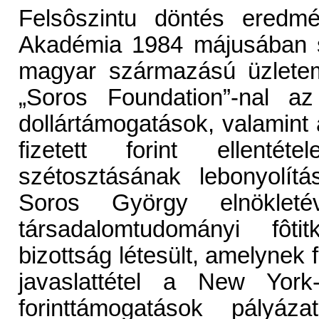
Felsôszintu döntés ered
Akadémia 1984 májusában s
magyar származású üzletemb
„Soros Foundation”-nal az
dollártámogatások, valamint
fizetett forint ellentét
szétosztásának lebonyolít
Soros György elnökle
társadalomtudományi fôtitk
bizottság létesült, amelynek 
javaslattétel a New York
forinttámogatások pályáz