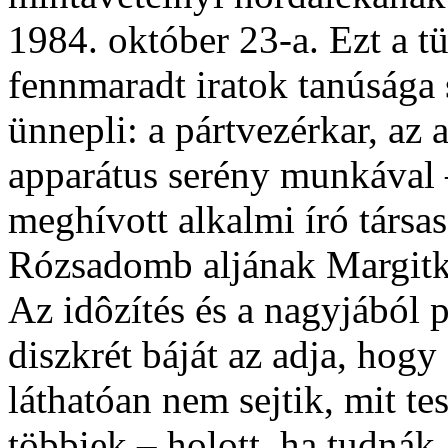
1984. október 23-a. Ezt a t
fennmaradt iratok tanúsága 
ünnepli: a pártvezérkar, az 
apparátus serény munkával 
meghívott alkalmi író társas
Rózsadomb aljának Margitke
Az idôzítés és a nagyjából
diszkrét báját az adja, hogy
láthatóan nem sejtik, mit t
többiek – holott, ha tudnák