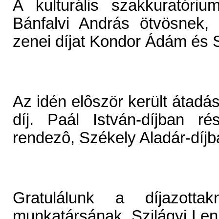
A kulturális szakkuratóri
Bánfalvi András ötvösnek, 
zenei díjat Kondor Ádám és 
Az idén elôször került átadá
díj. Paál István-díjban r
rendezô, Székely Aladár-díjb
Gratulálunk a díjazottak
munkatársának, Szilágyi Lenk