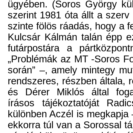
ügyében. (Soros György kül
szerint 1981 óta állt a szerv
szinte fölös ráadás, hogy a 
Kulcsár Kálmán talán épp e
futárpostára a pártközpon
„Problémák az MT -Soros F
során” –, amely mintegy muf
rendszeres, részben általa, 
és Dérer Miklós által fog
írásos tájékoztatóját Rad
különben Aczél is megkapja –
ekkorra túl van a Sorossal 