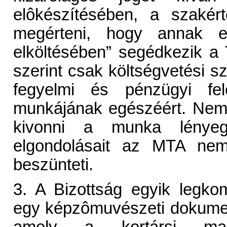
elôkészítésében, a szakér
megérteni, hogy annak e
elköltésében” segédkezik a T
szerint csak költségvetési s
fegyelmi és pénzügyi fele
munkájának egészéért. Nem 
kivonni a munka lényeg
elgondolásait az MTA nem
beszünteti.
3. A Bizottság egyik legko
egy képzômuvészeti dokumentá
amely a kortársi mag