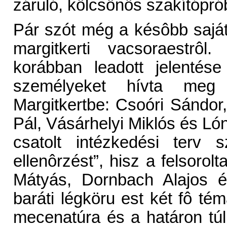
záruló, kölcsönös szakítópró
Pár szót még a késôbb sajáto
margitkerti vacsoraestrôl
korábban leadott jelentés
személyeket hívta meg
Margitkertbe: Csoóri Sándor
Pál, Vásárhelyi Miklós és Ló
csatolt intézkedési terv 
ellenôrzést”, hisz a felsoro
Mátyás, Dornbach Alajos é
baráti légköru est két fô tém
mecenatúra és a határon tú