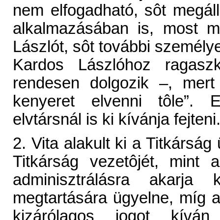
nem elfogadható, sôt megáll
alkalmazásában is, most m
Lászlót, sôt további személy
Kardos Lászlóhoz ragasz
rendesen dolgozik –, mert 
kenyeret elvenni tôle”. 
elvtársnál is ki kívánja fejteni
2. Vita alakult ki a Titkársá
Titkárság vezetôjét, mint
adminisztrálásra akarja 
megtartására ügyelne, míg a
kizárólagos jogot kívá