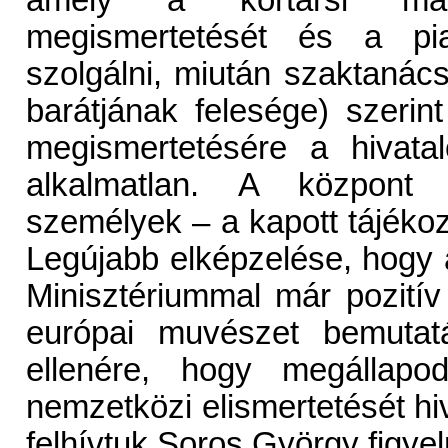
megismertetését és a pia
szolgálni, miután szaktanác
barátjának felesége) szeri
megismertetésére a hivata
alkalmatlan. A központ v
személyek – a kapott tájékozt
Legújabb elképzelése, hogy 
Minisztériummal már pozitív 
európai muvészet bemutatá
ellenére, hogy megállap
nemzetközi elismertetését hi
felhívtuk Soros György figye