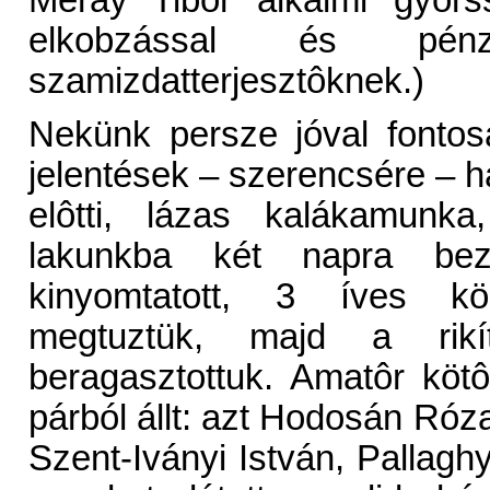
Méray Tibor alkalmi gyors
elkobzással és pénz
szamizdatterjesztôknek.)
Nekünk persze jóval fontos
jelentések – szerencsére – 
elôtti, lázas kalákamunka
lakunkba két napra be
kinyomtatott, 3 íves kö
megtuztük, majd a rikít
beragasztottuk. Amatôr köt
párból állt: azt Hodosán Ró
Szent-Iványi István, Pallag