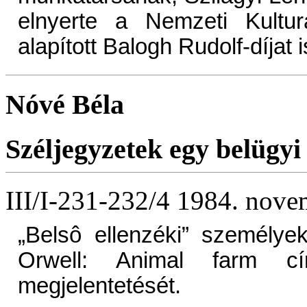
elnyerte a Nemzeti Kultur
alapított Balogh Rudolf-díjat i
Nóvé Béla
Széljegyzetek egy belügyi
III/I-231-232/4 1984. nove
„Belsô ellenzéki” személy
Orwell: Animal farm 
megjelentetését.