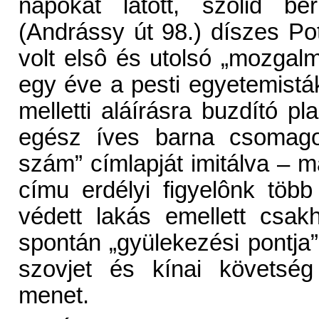
napokat látott, szolid bér
(Andrássy út 98.) díszes P
volt elsô és utolsó „mozgalmi”
egy éve a pesti egyetemistá
melletti aláírásra buzdító p
egész íves barna csomagoló
szám” címlapját imitálva – m
címu erdélyi figyelônk töb
védett lakás emellett csa
spontán „gyülekezési pontja”
szovjet és kínai követség
menet.