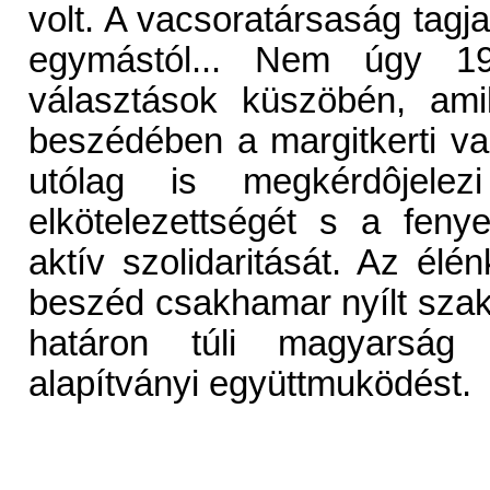
volt. A vacsoratársaság tagj
egymástól... Nem úgy 1
választások küszöbén, ami
beszédében a margitkerti va
utólag is megkérdôjele
elkötelezettségét s a feny
aktív szolidaritását. Az élé
beszéd csakhamar nyílt szak
határon túli magyarság 
alapítványi együttmuködést.