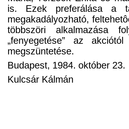
is. Ezek preferálása a tá
megakadályozható, feltehetô
többszöri alkalmazása fo
„fenyegetése” az akciótól
megszüntetése.
Budapest, 1984. október 23.
Kulcsár Kálmán