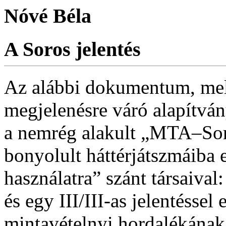
Nóvé Béla
A Soros jelentés
Az alábbi dokumentum, mel
megjelenésre váró alapítvá
a nemrég alakult „MTA–Sor
bonyolult háttérjátszmáiba 
használatra” szánt társaiva
és egy III/III-as jelentéssel
mintavételnyi hordalékának 