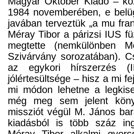
Magyar Október Kiadó – köz
1984 novemberében, e belüg
javában terveztük „a mu fran
Méray Tibor a párizsi IUS fü
megtette (nemkülönben M
Szivárvány sorozatában). 
az egykori hírszerzés (I
jólértesültsége – hisz a mi f
mi módon lehetne a legkiseb
még meg sem jelent köny
missziót végül M. János bará
kiadásból is több száz in