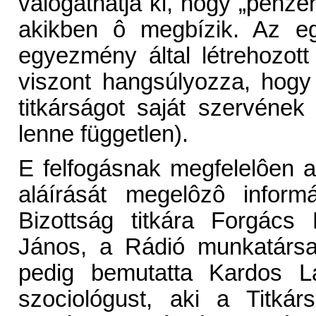
válogathatja ki, hogy „pénz
akikben ô megbízik. Az eg
egyezmény által létrehozott
viszont hangsúlyozza, hogy
titkárságot saját szervének
lenne független).
E felfogásnak megfelelôen
aláírását megelôzô inform
Bizottság titkára Forgács 
János, a Rádió munkatársa
pedig bemutatta Kardos Lá
szociológust, aki a Titkár