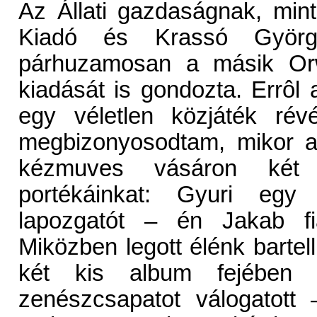
Az Állati gazdaságnak, min
Kiadó és Krassó György
párhuzamosan a másik Orw
kiadását is gondozta. Errôl 
egy véletlen közjáték ré
megbizonyosodtam, mikor a 
kézmuves vásáron két 
portékáinkat: Gyuri egy
lapozgatót – én Jakab fia
Miközben legott élénk barte
két kis album fejében 
zenészcsapatot válogatott