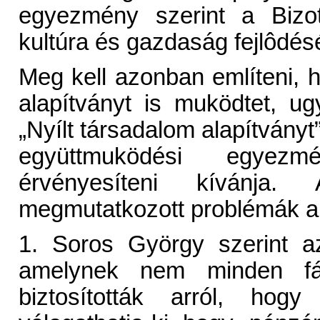
egyezmény szerint a Bizo
kultúra és gazdaság fejlôdé
Meg kell azonban említeni,
alapítványt is muködtet, u
„Nyílt társadalom alapítványt”
együttmuködési egyezm
érvényesíteni kívánja
megmutatkozott problémák a
1. Soros György szerint a
amelynek nem minden fá
biztosították arról, ho