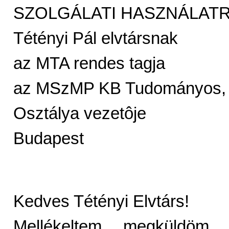
SZOLGÁLATI HASZNÁLATR
Tétényi Pál elvtársnak
az MTA rendes tagja
az MSzMP KB Tudományos, Kö
Osztálya vezetôje
Budapest
Kedves Tétényi Elvtárs!
Mellékeltem megküldöm 