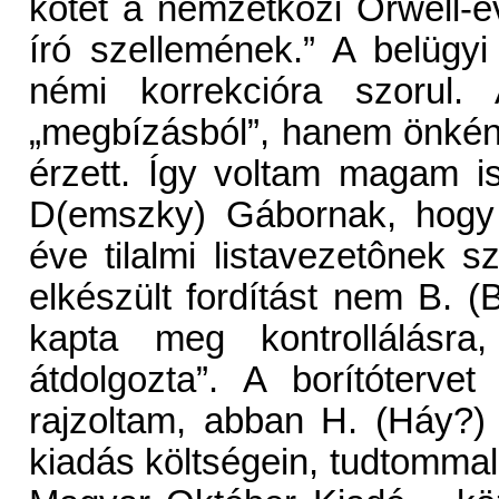
kötet a nemzetközi Orwell-év
író szellemének.” A belüg
némi korrekcióra szorul.
„megbízásból”, hanem önként
érzett. Így voltam magam is
D(emszky) Gábornak, hogy 
éve tilalmi listavezetônek s
elkészült fordítást nem B. (
kapta meg kontrollálásra
átdolgozta”. A borítótervet
rajzoltam, abban H. (Háy?)
kiadás költségein, tudtomma