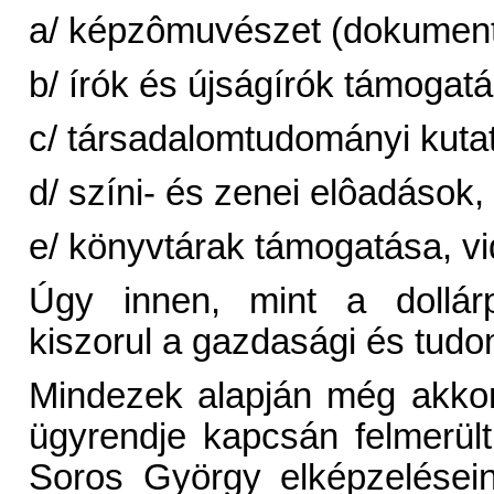
a/ képzômuvészet (dokumentá
b/ írók és újságírók támogatá
c/ társadalomtudományi kut
d/ színi- és zenei elôadások,
e/ könyvtárak támogatása, vi
Úgy innen, mint a dollár
kiszorul a gazdasági és tu
Mindezek alapján még akkor 
ügyrendje kapcsán felmerült 
Soros György elképzelései