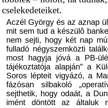
cselekedeteiket.
Aczél György és az aznap ülé
mit sem tud a készülô banket
nem sejti, hogy két nap mú
fulladó négyszemközti találko
most hagyja jóvá a PB-ülé
tájékoztatója alapján” a Kü
Soros lépteit vigyázó, a Ma
fázósan silbakoló „opera
sejthetik, hogy odaát, a Dun
imént döntött az általuk 