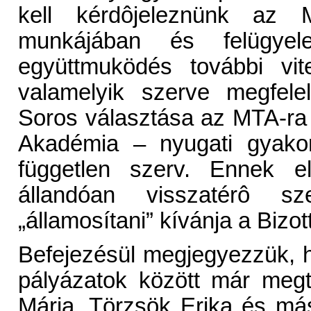
kell kérdôjeleznünk az M
munkájában és felügye
együttmuködés további vit
valamelyik szerve megfele
Soros választása az MTA-ra a
Akadémia – nyugati gyakorl
független szerv. Ennek e
állandóan visszatérô 
„államosítani” kívánja a Bizot
Befejezésül megjegyezzük, h
pályázatok között már meg
Mária, Törzsök Erika és más