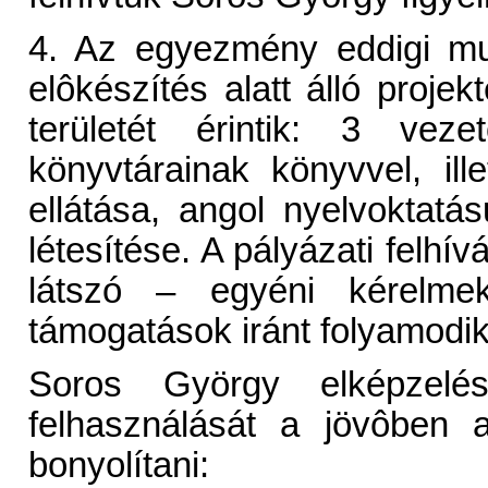
4. Az egyezmény eddigi muk
elôkészítés alatt álló proje
területét érintik: 3 vez
könyvtárainak könyvvel, ill
ellátása, angol nyelvoktatá
létesítése. A pályázati felhív
látszó – egyéni kérelmek
támogatások iránt folyamodik
Soros György elképzelés
felhasználását a jövôben 
bonyolítani: