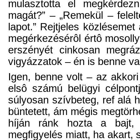
mulasztotta el megkérdezn
magát?” – „Remekül – felel
lapot.” Rejtjeles közléseme
megérkezésérôl értô mosolly
erszényét cinkosan megrá
vigyázzatok – én is benne va
Igen, benne volt – az akkor
elsô számú belügyi célpont
súlyosan szívbeteg, ref alá he
büntetett, ám mégis megtörh
híján ránk hozta a bajt, 
megfigyelés miatt, ha akart, s