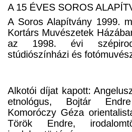
A 15 ÉVES SOROS ALAPÍT
A Soros Alapítvány 1999. m
Kortárs Muvészetek Házában
az 1998. évi szépiroda
stúdiószínházi és fotómuvésze
Alkotói díjat kapott: Angelu
etnológus, Bojtár Endre 
Komoróczy Géza orientalista
Török Endre, irodalom