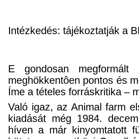
Intézkedés: tájékoztatják a B
E gondosan megformált m
meghökkentôen pontos és mer
Íme a tételes forráskritika –
Való igaz, az Animal farm el
kiadását még 1984. decemb
híven a már kinyomtatott 