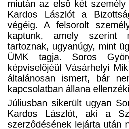
miután az elsô két személy
Kardos Lászlót a Bizottsá
végéig. A felsorolt személ
kaptunk, amely szerint 
tartoznak, ugyanúgy, mint üg
ÜMK tagja. Soros Györ
képviselôjéül Vásárhelyi Mikló
általánosan ismert, bár ne
kapcsolatban állana ellenzé
Júliusban sikerült ugyan S
Kardos Lászlót, aki a Sze
szerzôdésének lejárta után ne