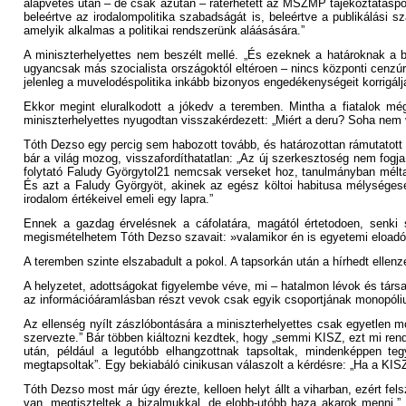
alapvetés után – de csak azután – rátérhetett az MSZMP tájékoztatáspo
beleértve az irodalompolitika szabadságát is, beleértve a publikálási s
amelyik alkalmas a politikai rendszerünk aláásására.”
A miniszterhelyettes nem beszélt mellé. „És ezeknek a határoknak a be
ugyancsak más szocialista országoktól eltéroen – nincs központi cenzúr
jelenleg a muvelodéspolitika inkább bizonyos engedékenységeit korrigál
Ekkor megint eluralkodott a jókedv a teremben. Mintha a fiatalok mé
miniszterhelyettes nyugodtan visszakérdezett: „Miért a deru? Soha nem vo
Tóth Dezso egy percig sem habozott tovább, és határozottan rámutatott a
bár a világ mozog, visszafordíthatatlan: „Az új szerkesztoség nem fogj
folytató Faludy Györgytol21 nemcsak verseket hoz, tanulmányban méltat
És azt a Faludy Györgyöt, akinek az egész költoi habitusa mélységes
irodalom értékeivel emeli egy lapra.”
Ennek a gazdag érvelésnek a cáfolatára, magától értetodoen, senki s
megismételhetem Tóth Dezso szavait: »valamikor én is egyetemi eloadó v
A teremben szinte elszabadult a pokol. A tapsorkán után a hírhedt elle
A helyzetet, adottságokat figyelembe véve, mi – hatalmon lévok és tár
az információáramlásban részt vevok csak egyik csoportjának monopól
Az ellenség nyílt zászlóbontására a miniszterhelyettes csak egyetlen mó
szervezte.” Bár többen kiáltozni kezdtek, hogy „semmi KISZ, ezt mi re
után, például a legutóbb elhangzottnak tapsoltak, mindenképpen te
megtapsoltak”. Egy bekiabáló cinikusan válaszolt a kérdésre: „Ha a KI
Tóth Dezso most már úgy érezte, kelloen helyt állt a viharban, ezért f
van, megtiszteltek a bizalmukkal, de elobb-utóbb haza akarok menni.” 