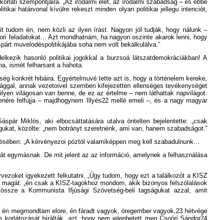
lati szempontjaira. „Az irodalmi élet, az irodalmi szabadság – és ebbe
kai határvonal kívülre rekeszt minden olyan politikai jellegu intenciót,
t tudom én, nem közli az ilyen írást. Nagyon jól tudják, hogy nálunk –
nzori feladatokat… Azt mondhatnám, ha nagyon oszinte akarok lenni, hogy
párt muvelodéspolitikájába soha nem volt bekalkulálva.”
lkezik hasonló politikai jogokkal a burzsoá látszatdemokráciákban! A
na, ismét felharsant a hahota.
ég konkrét hibáira. Egyértelmuvé tette azt is, hogy a történelem kereke,
asággal, annak vezetoivel szemben kifejezetten ellenséges tevékenységet
lyen világosan van benne, de ez az értelme – nem láthattak napvilágot.
nére felfújja – majdhogynem Illyés22 mellé emeli –, és a nagy magyar
pár Miklós, aki elbocsáttatására utalva öntelten bejelentette: „csak
agukat, közölte: „nem botrányt szeretnénk, ami van, hanem szabadságot.”
getésében: „A kérvényezoi póztól valamiképpen meg kell szabadulnunk…
át egymásnak. De mit jelent az az információ, amelynek a felhasználása
rvezoket igyekezett felkutatni. „Úgy tudom, hogy ezt a találkozót a KISZ
ta magát: „én csak a KISZ-tagokhoz mondom, akik bizonyos felszólalások
 össze a Kommunista Ifjúsági Szövetség-beli tagságukat azzal, amit
mert én megmondtam elore, én fáradt vagyok, öregember vagyok,23 hétvége
s korlátozását bírálták, azt, hogy nem jelenhetett meg Csoóri Sándor24