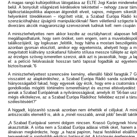
A magas rangú kultúrpolitikus látogatása az ELTE Jogi Karán mindenekelo
belül. A bonyolult világnézeti kérdésekre tekintettel – nehogy zavar t
tájékoztatáspolitika alaposan átgondolt elveit, sajnos, mégsem sikerü
helyenként töredékesen – rögzített vitát, a Szabad Európa Rádió 
szenzációhajhász újságírói manipulációknak! Nem véletlenül szögezte le
diverzáns akciók magyarországi szervezoinek tudniuk kell: nem csupán 
A miniszterhelyettes nem akkor kezdte az osztályharcot: alaposan felk
megállapodhatunk, hogy sem önöket, sem engem, sem a muvelodéspolitik
találkozójáról, így logikusan „felötlik, hogy hátha a mostani beszélgeté
azonban gyorsan eloszlott, amikor egy egyetemista, ahelyett hogy a min
megvitatott kiáltvány szokatlanul fülsérto stílusa messze túllépte az ép
az érzelgos szöveg ismeretlen szerzoi, akik azt is javasolták, hogy „a
el: a petíció felolvasását hosszan tartó tapssal fogadták az egyete
biztosítsanak.”6
A miniszterhelyettest szerencsére kemény, ellenálló fából faragtá
visszatért az alapkérdéshez, a Szabad Európa Rádió sanda szándékainak
hiányosságaiból fakad, hogy egyesek úgy érzik, hogy erre a csatornára r
gondolkodás mögötti történelmi ismerethiányt és eszmei eltévelyedést:
annak a Szabad Európáénak a nyilvánosságával, amelyik itt ’56-ban uszí
mégis elkötelezve, az a Szabad Európa Rádióhoz fellebbez ezzel a társ
szélesítéséért?”
A higgadt, kijózanító szavak azonban nem érhették el céljukat. A mini
antiszociális elemek9 is, akik a „minél rosszabb, annál jobb” bevált tak
„A Szabad Európával semmi dolgom nincsen. Krassó Györgynek hívnak. 
akasztották. A sírba nem a Szabad Európa adásai vitték oket, hanem a b
álnaivan megkérdezte, hogy „a hazai papíron, hazai festékkel eloállí
tenyereknél is rombolóbb erkölcsi hatással járt. A közönség éretlensége