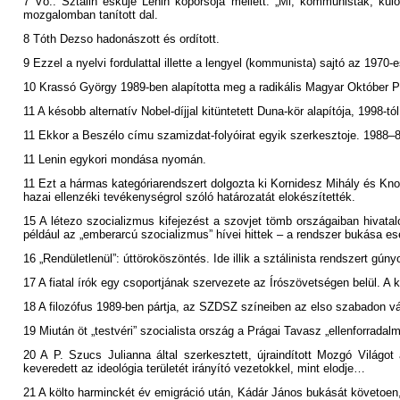
7 Vö.: Sztálin esküje Lenin koporsója mellett: „Mi, kommunisták, kü
mozgalomban tanított dal.
8 Tóth Dezso hadonászott és ordított.
9 Ezzel a nyelvi fordulattal illette a lengyel (kommunista) sajtó az 1970
10 Krassó György 1989-ben alapította meg a radikális Magyar Október Pár
11 A késobb alternatív Nobel-díjjal kitüntetett Duna-kör alapítója, 1998
11 Ekkor a Beszélo címu szamizdat-folyóirat egyik szerkesztoje. 1988–8
11 Lenin egykori mondása nyomán.
11 Ezt a hármas kategóriarendszert dolgozta ki Kornidesz Mihály és Kn
hazai ellenzéki tevékenységrol szóló határozatát elokészítették.
15 A létezo szocializmus kifejezést a szovjet tömb országaiban hivatalo
például az „emberarcú szocializmus” hívei hittek – a rendszer bukása ese
16 „Rendületlenül”: úttöroköszöntés. Ide illik a sztálinista rendszert gún
17 A fiatal írók egy csoportjának szervezete az Írószövetségen belül. A
18 A filozófus 1989-ben pártja, az SZDSZ színeiben az elso szabadon vál
19 Miután öt „testvéri” szocialista ország a Prágai Tavasz „ellenforradal
20 A P. Szucs Julianna által szerkesztett, újraindított Mozgó Világ
keveredett az ideológia területét irányító vezetokkel, mint elodje…
21 A költo harminckét év emigráció után, Kádár János bukását követoen,