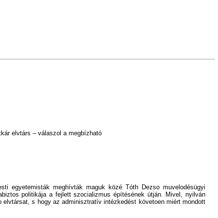
tkár elvtárs – válaszol a megbízható
apesti egyetemisták meghívták maguk közé Tóth Dezso muvelodésügyi
ztos politikája a fejlett szocializmus építésének útján. Mivel, nyilván
to elvtársat, s hogy az adminisztratív intézkedést követoen miért mondott