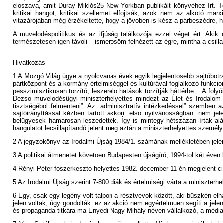
eloszava, amit Duray Miklós25 New Yorkban publikált könyvéhez írt. T
kritikai hangot, kritikai szellemet elfojtsák, azok nem az alkotó ma
vitazárójában még érzékeltette, hogy a jövoben is kész a párbeszédre, 
A muvelodéspolitikus és az ifjúság találkozója ezzel véget ért. Aki
természetesen igen távoli – ismerosöm felnézett az égre, mintha a csilla
Hivatkozás
1 A Mozgó Világ ügye a nyolcvanas évek egyik legjelentosebb sajtóbotrá
pártközpont és a kormány értelmiséggel és kultúrával foglalkozó funkcio
pesszimisztikusan torzító, leszerelo hatások torzítják háttérbe… A foly
Dezso muvelodésügyi miniszterhelyettes mindezt az Élet és Irodalom 19
tisztségébol felmenteni”. Az „adminisztratív intézkedéssel” szemben a
sajtóirányítással kézben tartott akkori „elso nyilvánosságban” nem j
belügyesek hamarosan leszedették. Így is mintegy hétszázan írták alá 
hangulatot lecsillapítandó jelent meg aztán a miniszterhelyettes személye
2 A jegyzokönyv az Irodalmi Újság 1984/1. számának mellékletében jele
3 A politikai átmenetet követoen Budapesten újságíró, 1994-tol két éven 
4 Rényi Péter foszerkeszto-helyettes 1982. december 11-én megjelent c
5 Az Irodalmi Újság szerint 7-800 diák és értelmiségi várta a miniszterhe
6 Egy, csak egy legény volt talpon a résztvevok között, aki büszkén elha
jelen voltak, úgy gondolták: ez az akció nem egyértelmuen segíti a jel
és propaganda titkára ma Enyedi Nagy Mihály néven vállalkozó, a média