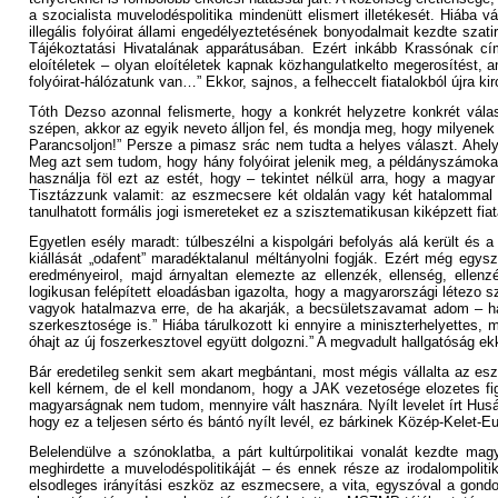
a szocialista muvelodéspolitika mindenütt elismert illetékesét. Hiába
illegális folyóirat állami engedélyeztetésének bonyodalmait kezdte sza
Tájékoztatási Hivatalának apparátusában. Ezért inkább Krassónak cí
eloítéletek – olyan eloítéletek kapnak közhangulatkelto megerosítést,
folyóirat-hálózatunk van…” Ekkor, sajnos, a felheccelt fiatalokból újra ki
Tóth Dezso azonnal felismerte, hogy a konkrét helyzetre konkrét vála
szépen, akkor az egyik neveto álljon fel, és mondja meg, hogy milyenek 
Parancsoljon!” Persze a pimasz srác nem tudta a helyes választ. Ahelye
Meg azt sem tudom, hogy hány folyóirat jelenik meg, a példányszámokat 
használja föl ezt az estét, hogy – tekintet nélkül arra, hogy a magy
Tisztázzunk valamit: az eszmecsere két oldalán vagy két hatalommal re
tanulhatott formális jogi ismereteket ez a szisztematikusan kiképzett fia
Egyetlen esély maradt: túlbeszélni a kispolgári befolyás alá került és a 
kiállását „odafent” maradéktalanul méltányolni fogják. Ezért még egys
eredményeirol, majd árnyaltan elemezte az ellenzék, ellenség, ellen
logikusan felépített eloadásban igazolta, hogy a magyarországi létezo
vagyok hatalmazva erre, de ha akarják, a becsületszavamat adom – h
szerkesztosége is.” Hiába tárulkozott ki ennyire a miniszterhelyettes, 
óhajt az új foszerkesztovel együtt dolgozni.” A megvadult hallgatóság 
Bár eredetileg senkit sem akart megbántani, most mégis vállalta az eszm
kell kérnem, de el kell mondanom, hogy a JAK vezetosége elozetes figy
magyarságnak nem tudom, mennyire vált hasznára. Nyílt levelet írt Husák
hogy ez a teljesen sérto és bántó nyílt levél, ez bárkinek Közép-Kelet-
Belelendülve a szónoklatba, a párt kultúrpolitikai vonalát kezdte ma
meghirdette a muvelodéspolitikáját – és ennek része az irodalompoliti
elsodleges irányítási eszköz az eszmecsere, a vita, egyszóval a gondo