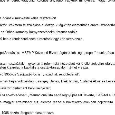
lönös emberek vagyunk. Különös anyagból vagyunk mi gyúrva.” Vagy: „Akár 
-es gdanski munkásfelkelés résztvevoit.
tot. Vakmero felszólalása a Mozgó Világ-vitán elementáris erovel szabadított
-tól az Orbán-kormány környezetvédelmi fotanácsadója.
9-ben a rendszerellenes tüntetések egyik fo szervezoje.
opp András, az MSZMP Központi Bizottságának két „agit-propos” munkatársa a
san használták – gyakran a reformista nézeteket valló ellenzékiekre utalva. 
tén kizárólag a kapitalista osztálytársadalom térhet vissza.
yoló 1956-os Szó(zat)-vicc is: „hazudnak rendületlenül”.
 körnek tagja volt például Csengey Dénes, Elek István, Szilágyi Ákos és Lezs
asztott parlament képviseloje lett.
mi szervezkedését” „internacionalista segítségnyújtással” leverte, 1969-tol a
ot a magyar értelmiségi elit jelentos része a következo években bojkottál
 1988 oszén látogatott eloször haza.