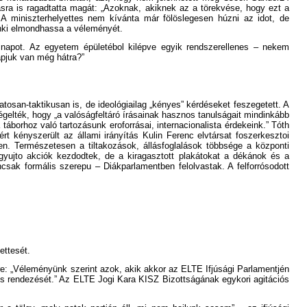
sra is ragadtatta magát: „Azoknak, akiknek az a törekvése, hogy ezt a
” A miniszterhelyettes nem kívánta már fölöslegesen húzni az idot, de
enki elmondhassa a véleményét.
a napot. Az egyetem épületébol kilépve egyik rendszerellenes – nekem
napjuk van még hátra?”
osan-taktikusan is, de ideológiailag „kényes” kérdéseket feszegetett. A
égelték, hogy „a valóságfeltáró írásainak hasznos tanulságait mindinkább
áborhoz való tartozásunk eroforrásai, internacionalista érdekeink.” Tóth
t kényszerült az állami irányítás Kulin Ferenc elvtársat foszerkesztoi
ben. Természetesen a tiltakozások, állásfoglalások többsége a központi
sgyujto akciók kezdodtek, de a kiragasztott plakátokat a dékánok és a
csak formális szerepu – Diákparlamentben felolvastak. A felforrósodott
ettesét.
gére: „Véleményünk szerint azok, akik akkor az ELTE Ifjúsági Parlamentjén
lis rendezését.” Az ELTE Jogi Kara KISZ Bizottságának egykori agitációs