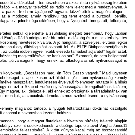
mecserét a diákokkal – természetesen a szocialista nyilvánosság keretein
álásából – a magyar televízió és rádió nem jelent meg a rendezvényen. A
an, a párizsi Irodalmi Újságban2 ugyanis közzétették a magnószalagon –
z a módszer, amely rendkívül tág teret enged a burzsoá liberális,
pja elvi jelentoségu cikkében, hogy a Nyugatról támogatott, felforgató,
rtelés nélkül kijelentette a zsúfolásig megtelt teremben,5 hogy „abban
Európa Rádió addigra már hírt adott a diákság és a miniszterhelyettes
 közönség nevetését kiváltva. A jó hangulat, a szívélyes, elvtársi légkör
ratlanul egy állásfoglalást olvasott fel. Az ELTE Diákparlamentjében is
eni, az utóbbi idoben egyre inkább élesedo támadáshadjáratot” fogalmaztak
i közösség megkerülésével ne kerüljön sor”. Szomorú, de nem hallgatható
ölte: „Kívánságunk, hogy ennek az állásfoglalásnak nyilvánosságot is
len kölyöknek. „Bocsásson meg, én Tóth Dezso vagyok.” Majd ügyesen
etoséget, s apolitikusan azt állította: „Az itteni nyilvánosság komoly
ímélve hangszálait, lendületesen érvelve,8 fölényesen mutatta ki a hibás
 hogy én azt a Szabad Európa nyilvánosságával korrigálhatónak találom,
 Egy magyar, aki idehaza él, aki ennek az országnak a társadalmának van
n, mondjuk, a szocialista demokratizmus szélesítéséért, a nyilvánosság
emény magjához tartozó, a nyugati feltartóztatási doktrínát kiszolgáló
rfi azonnal a zavarosban kezdett halászni:
dani, hogy a magyar fiatalokat a hivatalos bírósági ítéletek alapján
atókönyv szerint cselekednének, a dübörgo taps elültével Vargha János11
 demokrácia fejlesztésére”. A kitört gúnyos kacaj még az összecsapódó
 éberségének hiánya – másrészt – egyre inkább védekezo pozícióba sodorta