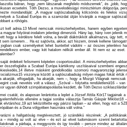
 válaszolta bátran, hogy „nem látszanak megfelelo módszernek”, és „jobb, h
tirikusan ecsetelni. Tóth Dezso, a muvelodésügyi minisztérium dolgozója, per
mezte mondandóját: „A magyar sajtószabadság kölcsönös és felelos vizsg
 amelyek a Szabad Európa és a szamizdat útján kívánják a magyar sajtószab
robbant a röhögés.
szt kell adnia.13 Mivel nemcsak miniszterhelyettes, hanem egyben egyetemi 
a magyar folyóirat-irodalom jelenlegi dimenziói. Hány lap, hány íven jelenik
tt hogy a kérdésre felelt volna, a bevált diáktrükköt alkalmazva, úgy tett
sem ismerem… Ha ez sajtóvita, akkor, azt hiszem, önnek kellene támogatnia,
ar jogban csak személyeket lehet buntettel vádolni – az összes jelenlévo 
ndelkezo ember, vagy két hatalom nélküli ember áll. Itt nem ez az eset. T
talember?
saját érdekeit felismerni képtelen csoportosulást. A miniszterhelyettes abban f
zer összefoglalta a Szabad Európa kártékony uszításaival szembeni engeszt
zékieskedés,14 illetve másként gondolkodás szomorú magyarországi jelens
 szocializmus15 viszonyai között a sajtószabadság milyen magas fokát értük
a akarják, elfogadják, ha akarják, nem –, hogy a Mozgó Világnak nemcsak 
megint csak nevetés volt a válasz. „Szóval – folytatta rendületlenül16 – va
ekkor ugyan dühödt szimpátiatapsolásba kezdett, de Tóth Dezso sziklaszilárd
ei csatát, és alaposan lerántotta a leplet a József Attila Kör17 tagjainak a
elemfelhívás ellenére a tagjai sorába választja Tamás Gáspár Miklóst18 – 
 elvtárshoz,19 azt leközöltette egy párizsi lapban – az ellen, hogy ezt a SZ
Európában és a Duna völgyében hasznára vált volna.”
gyarázni a hallgatóság megtévesztett, jó szándékú részének: „A politikának
ka – mindig az volt az elve – és ezt az elvet tudomásom szerint betartotta
latoknak a párbaja, a meggyozés és így tovább – persze mindez az általános