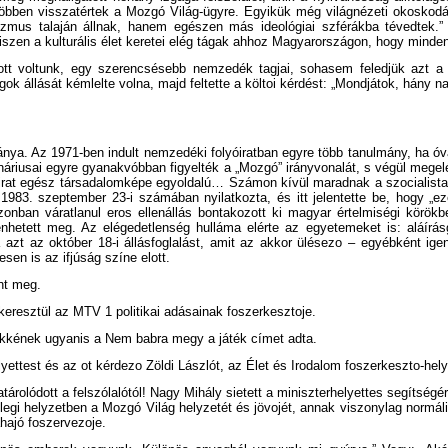
öbben visszatértek a Mozgó Világ-ügyre. Egyikük még világnézeti okoskodá
rxizmus talaján állnak, hanem egészen más ideológiai szférákba tévedtek.
hiszen a kulturális élet keretei elég tágak ahhoz Magyarországon, hogy mind
k ott voltunk, egy szerencsésebb nemzedék tagjai, sohasem feledjük azt 
gok állását kémlelte volna, majd feltette a költoi kérdést: „Mondjátok, hány 
nya. Az 1971-ben indult nemzedéki folyóiratban egyre több tanulmány, ha óvat
náriusai egyre gyanakvóbban figyelték a „Mozgó” irányvonalát, s végül megel
óirat egész társadalomképe egyoldalú… Számon kívül maradnak a szocialista t
83. szeptember 23-i számában nyilatkozta, és itt jelentette be, hogy „ezér
zonban váratlanul eros ellenállás bontakozott ki magyar értelmiségi körök
elenhetett meg. Az elégedetlenség hulláma elérte az egyetemeket is: aláírá
azt az október 18-i állásfoglalást, amit az akkor ülésezo – egyébként igen
sen is az ifjúság színe elott.
nt meg.
keresztül az MTV 1 politikai adásainak foszerkesztoje.
ikkének ugyanis a Nem babra megy a játék címet adta.
lyettest és az ot kérdezo Zöldi Lászlót, az Élet és Irodalom foszerkeszto-hely
tárolódott a felszólalótól! Nagy Mihály sietett a miniszterhelyettes segítsé
enlegi helyzetben a Mozgó Világ helyzetét és jövojét, annak viszonylag normá
hajó foszervezoje.