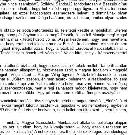
ogyha nincs szamizdat”, Szilágyi Sándor12 fondorlatosan a Beszélo címu
sze nem tudhatta, hogy hol kallódik éppen egy ügyirat a Minisztertanács
álata, az ezzel kapcsolatos eszmecsere helyett itt dominálnak olyan
adságot szélesíteni. Drága barátaim, és ezt akkor, amikor olyan széles
oktató és irodalomtörténész is, feleltetni kezdte a nebulókat. „Kérem
 meg, hány példányban jelenik meg? Tessék, álljon fel! Mondja meg! Maga!
, mintha másik tételt húzott volna. „Azzal kezdeném, hogy nem nevettem.
 hogy errol riport jelenjen meg az Élet és Irodalomban. Viszont ön arra
hallgatót megvádolta azzal, hogy a Szabad Európával kapcsolatban áll…
ehát itt nem önnek kell vádolnia.” Vajon kitol, melyik kémszervezettol
eltétlenül bízhatott, hogy a szocialista értékek melletti tántoríthatatlan
elhetetlen álláspontját, részletesen szólt a magyar irodalom kimagasló
égeit. Végül rátért a Mozgó Világ ügyére. A közbekérdezések ellenére
 már el. „Kérem szépen, én nem akarok belemenni a részletekbe, föl sem
foszerkesztoje van és foszerkeszto-helyettese van, hanem van még új
n új szerkesztosége, mert a régi sajnálatos módon kijelentette, hogy nem
an nézett a szemükbe. Egy pillanatra sem került a tömegek uszályába.
 szocialista morállal összeegyeztethetetlen magatartásáról: „Elnézésüket
ekkor megint kitört a hisztérikus tapsolás –, aki nemzetiségi ügyben a
ER átvette és kétszer beolvasta, nem hallottam tiltakozni –, nem hiszem,
 – mióta a Magyar Szocialista Munkáspárt általános politikája alapján
, és azt is tudom, hogy be kívánja tartani –, hogy ezen a területen az
 politika talaján.” A nehezen emésztheto, de szükséges elvi-ideológiai