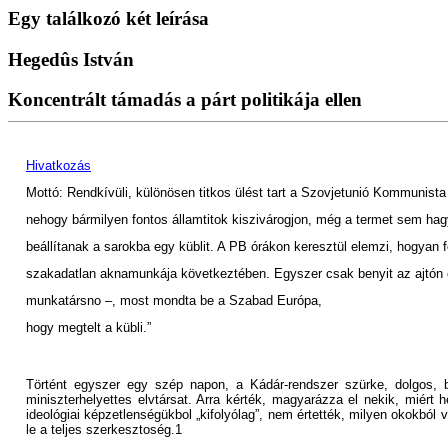
Egy találkozó két leírása
Hegedûs István
Koncentrált támadás a párt politikája ellen
Hivatkozás
Mottó: Rendkívüli, különösen titkos ülést tart a Szovjetunió Kommunista Pá
nehogy bármilyen fontos államtitok kiszivárogjon, még a termet sem hagy
beállítanak a sarokba egy küblit. A PB órákon keresztül elemzi, hogyan 
szakadatlan aknamunkája következtében. Egyszer csak benyit az ajtón eg
munkatársno –, most mondta be a Szabad Európa,
hogy megtelt a kübli.”
Történt egyszer egy szép napon, a Kádár-rendszer szürke, dolgos,
miniszterhelyettes elvtársat. Arra kérték, magyarázza el nekik, miért 
ideológiai képzetlenségükbol „kifolyólag”, nem értették, milyen okokból 
le a teljes szerkesztoség.1