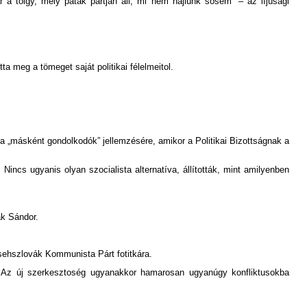
a tölgy, mely patak partján áll, mi nem hajlunk sosem” – az ifjúsági
a meg a tömeget saját politikai félelmeitol.
 „másként gondolkodók” jellemzésére, amikor a Politikai Bizottságnak a
Nincs ugyanis olyan szocialista alternatíva, állították, mint amilyenben
ák Sándor.
 Csehszlovák Kommunista Párt fotitkára.
ta. Az új szerkesztoség ugyanakkor hamarosan ugyanúgy konfliktusokba