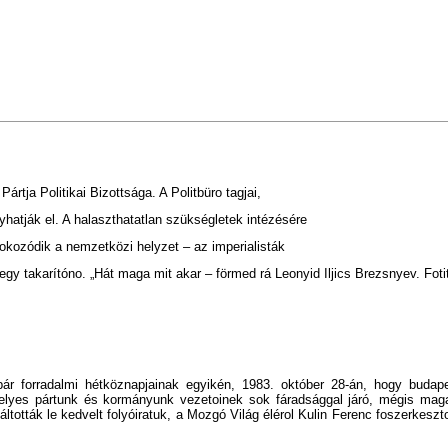
rtja Politikai Bizottsága. A Politbüro tagjai,
hatják el. A halaszthatatlan szükségletek intézésére
fokozódik a nemzetközi helyzet – az imperialisták
y takarítóno. „Hát maga mit akar – förmed rá Leonyid Iljics Brezsnyev. Foti
 bár forradalmi hétköznapjainak egyikén, 1983. október 28-án, hogy bud
helyes pártunk és kormányunk vezetoinek sok fáradsággal járó, mégis magabi
váltották le kedvelt folyóiratuk, a Mozgó Világ élérol Kulin Ferenc foszerkesz