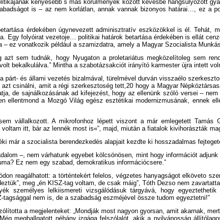
litikájának kényesebb s más körülmények között kevésbé hangsúlyozott gyakor
zabadságot is – az nem korlátlan, annak vannak bizonyos határai…, ez a politi
tartása érdekében úgynevezett adminisztratív eszközökkel is él. Tehát, mi
a. Egy folyóirat vezetoje… politikai határok betartása érdekében is ellát ce
ja – ez vonatkozik például a szamizdatra, amely a Magyar Szocialista Munkás
g azt sem tudnák, hogy Nyugaton a proletariátus megközelítoleg sem rende
lt bekalkulálva.” Mintha a szabotázsakciót irányító karmester újra intett vol
 párt- és állami vezetés bizalmával, türelmével durván visszaélo szerkesztos
a azt csinálni, amit a régi szerkesztoség tett,20 hogy a Magyar Népköztárs
ja, de sajnálkozásának ad kifejezést, hogy az ellenünk szóló versei – nem i
en ellentmond a Mozgó Világ egész esztétikai modernizmusának, ennek elle
em vállalkozott. A mikrofonhoz lépett viszont a már emlegetett Tamás Gás
oltam itt, bár az lennék most is«”, majd, miután a fiatalok kivihorászták m
nzéki már a szocialista berendezkedés alapjait kezdte ki hosszadalmas fejte
sadalom –, nem várhatunk egyebet kölcsönösen, mint hogy információt adjunk 
iuma? Ez nem egy szabad, demokratikus információcsere.”
don reagálhatott: a történtekért felelos, végzetes hanyagságot elköveto sze
ndeztük”, meg „én KISZ-tag voltam, de csak máig”, Tóth Dezso nem zavartat
gyék személyes lelkiismereti vizsgálódásuk tárgyává, hogy egyeztethetik
SZ-tagsággal nem is, de a szabadság eszméjével össze tudom egyeztetni!”
elszólította a megjelenteket: „Mondják most nagyon gyorsan, amit akarnak, 
Még meghallgatott néhány izgága felszólalót, akik a nyilvánosság állítólago