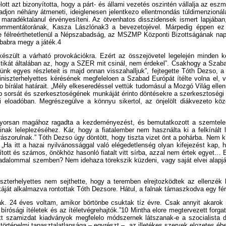
tt azt bizonyította, hogy a párt- és állami vezetés oszintén vállalja az esz
ámadjon néhány átmeneti, ideiglenesen jelentkezo ellentmondás túldimenzion
lt maradéktalanul érvényesíteni. Az ötvenhatos disszidensek ismert lapjáb
kommentátorának, Kasza Lászlónak3 a bevezetojével. Márpedig éppen ez a
 félreérthetetlenül a Népszabadság, az MSZMP Központi Bizottságának napila
babra megy a játék.4
észült a várható provokációkra. Ezért az összejövetel legelején minden ke
át általában az, hogy a SZER mit csinál, nem érdekel”. Csakhogy a Szabad 
sünk egyes részleteit is majd onnan visszahalljuk”, fejtegette Tóth Dezso, a
iszterhelyettes kérésének megfeleloen a Szabad Európát ítélte volna el, vá
íto bírálat határait. „Mély elkeseredéssel vettük tudomásul a Mozgó Világ ell
 lap sorsát és szerkesztoségének munkáját érinto döntésekre a szerkesztoség
mi eloadóban. Megrészegülve a könnyu sikertol, az önjelölt diákvezeto köz
k.7 Gyorsan magához ragadta a kezdeményezést, és bemutatkozott a szemte
 leleplezéséhez. Kár, hogy a fiatalember nem használta ki a felkínált leh
ászorulnak.” Tóth Dezso úgy döntött, hogy tiszta vizet önt a pohárba. Nem k
 „Ha itt a hazai nyilvánossággal való elégedetlenség olyan kifejezést kap,
tott és számos, önökhöz hasonló fiatalt vitt sírba, azzal nem értek egyet…
adalommal szemben? Nem idehaza törekszik küzdeni, vagy saját elvei alapjá
szterhelyettes nem sejthette, hogy a teremben elrejtozködtek az ellenzék k
tikáját alkalmazva rontottak Tóth Dezsore. Hátul, a falnak támaszkodva egy fé
24 éves voltam, amikor börtönbe csuktak tíz évre. Csak annyit akarok mon
írósági ítéletek és az ítéletvégrehajtók.”10 Mintha elore megtervezett forg
tott szamizdat kiadványok megfelelo módszernek látszanak-e a szocialista
, történelmi tapasztalatlansága – egyrészt –, az illetékes szervek elozetes