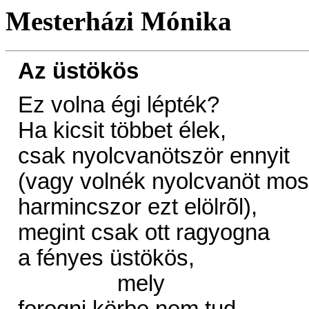
Mesterházi Mónika
Az üstökös
Ez volna égi lépték?
Ha kicsit többet élek,
csak nyolcvanötször ennyit
(vagy volnék nyolcvanöt mos
harmincszor ezt elölrõl),
megint csak ott ragyogna
a fényes üstökös,
mely