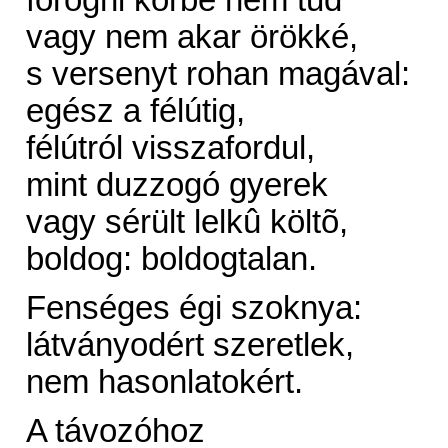
forogni körbe nem tud
vagy nem akar örökké,
s versenyt rohan magával:
egész a félútig,
félútról visszafordul,
mint duzzogó gyerek
vagy sérült lelkû költõ,
boldog: boldogtalan.
Fenséges égi szoknya:
látványodért szeretlek,
nem hasonlatokért.
A távozóhoz