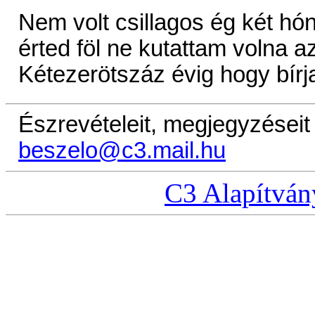
Nem volt csillagos ég két hó
érted föl ne kutattam volna az
Kétezerötszáz évig hogy bírj
Észrevételeit, megjegyzéseit 
beszelo@c3.mail.hu
C3 Alapítván