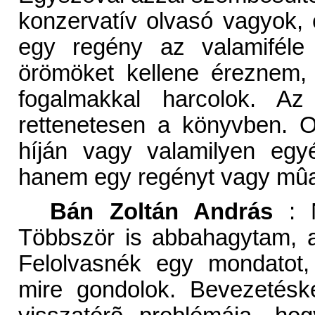
konzervatív olvasó vagyok,
egy regény az valamiféle 
örömöket kellene éreznem,
fogalmakkal harcolok. Az 
rettenetesen a könyvben. O
híján vagy valamilyen egy
hanem egy regényt vagy mûal
Bán Zoltán András
: N
Többször is abbahagytam, al
Felolvasnék egy mondatot,
mire gondolok. Bevezetésk