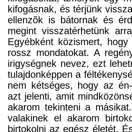
kifogásnak, és térjünk vissz
ellenzõk is bátornak és ér
megint visszatérhetünk ar
Egyébként közismert, hogy 
rossz mondatokat. A regén
irigységnek nevez, ezt lehetn
tulajdonképpen a féltékenysé
nem kétséges, hogy az én-
azt jelenti, amit mindközön
akarom tekinteni a másikat
valakinek el akarom birtoko
birtokolni az egész életét. É