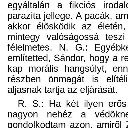
egyáltalán a fikciós irod
parazita jellege. A pacák, am
akkor élõsködik az életén,
mintegy valóságossá teszi
félelmetes. N. G.: Egyébk
említetted, Sándor, hogy a re
kap morális hangsúlyt, en
részben önmagát is elítéli
aljasnak tartja az eljárását.
R. S.: Ha két ilyen erõs 
nagyon nehéz a védõkne
gondolkodtam azon, amirõl 