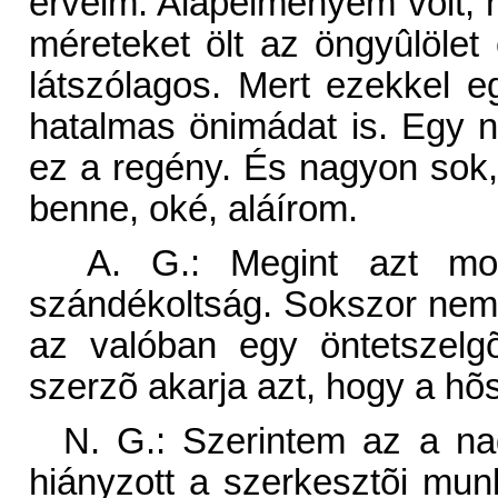
érveim. Alapélményem volt,
méreteket ölt az öngyûlölet
látszólagos. Mert ezekkel e
hatalmas önimádat is. Egy 
ez a regény. És nagyon sok,
benne, oké, aláírom.
A. G.: Megint azt mon
szándékoltság. Sokszor nem 
az valóban egy öntetszelg
szerzõ akarja azt, hogy a hõs
N. G.: Szerintem az a nag
hiányzott a szerkesztõi mun