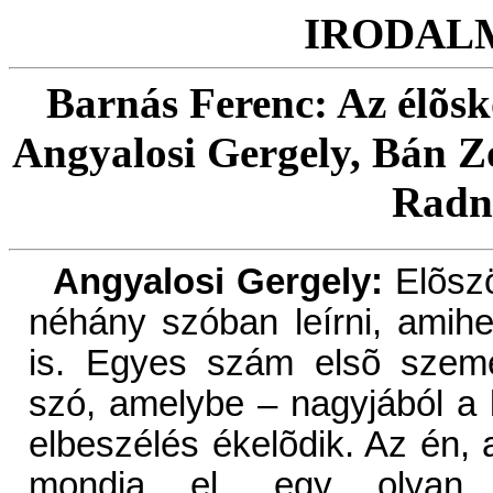
IRODAL
Barnás Ferenc: Az élõsk
Angyalosi Gergely, Bán Z
Radn
Angyalosi Gergely:
Elõszö
néhány szóban leírni, amihe
is. Egyes szám elsõ szemé
szó, amelybe – nagyjából a
elbeszélés ékelõdik. Az én, 
mondja el, egy olyan b