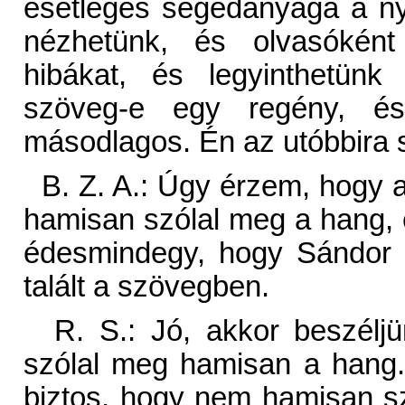
esetleges segédanyaga a nye
nézhetünk, és olvasóként
hibákat, és legyinthetünk
szöveg-e egy regény, é
másodlagos. Én az utóbbira 
B. Z. A.: Úgy érzem, hogy a
hamisan szólal meg a hang, 
édesmindegy, hogy Sándor mi
talált a szövegben.
R. S.: Jó, akkor beszél
szólal meg hamisan a hang. 
biztos, hogy nem hamisan sz