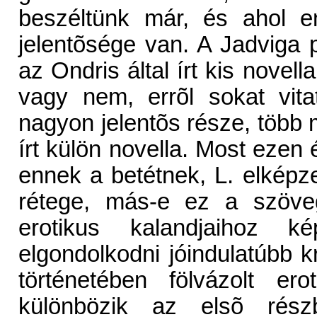
beszéltünk már, és ahol e
jelentõsége van. A Jadviga 
az Ondris által írt kis nove
vagy nem, errõl sokat vit
nagyon jelentõs része, több 
írt külön novella. Most ezen
ennek a betétnek, L. elképzel
rétege, más-e ez a szöve
erotikus kalandjaihoz 
elgondolkodni jóindulatúbb k
történetében fölvázolt er
különbözik az elsõ részb