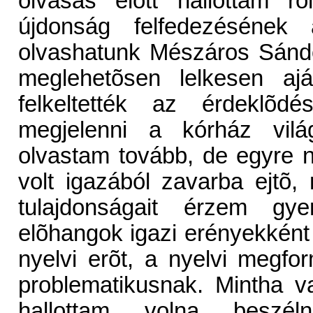
olvasás elõtt hallottam r
újdonság felfedezésének
olvashatunk Mészáros Sándo
meglehetõsen lelkesen aj
felkeltették az érdeklõdé
megjelenni a kórház világ
olvastam tovább, de egyre n
volt igazából zavarba ejtõ
tulajdonságait érzem gye
elõhangok igazi erényekként
nyelvi erõt, a nyelvi megf
problematikusnak. Mintha v
hallottam volna beszéln