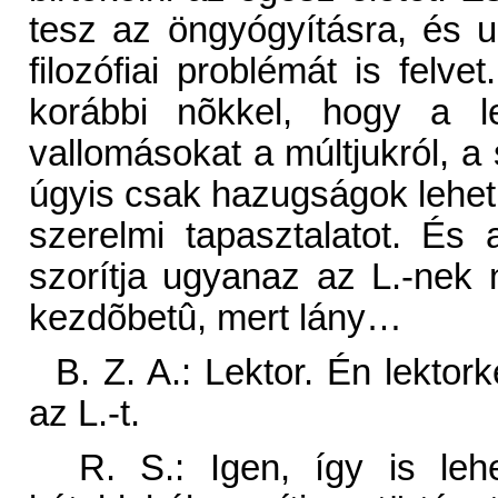
tesz az öngyógyításra, és 
filozófiai problémát is felve
korábbi nõkkel, hogy a le
vallomásokat a múltjukról, a 
úgyis csak hazugságok lehetn
szerelmi tapasztalatot. És 
szorítja ugyanaz az L.-nek 
kezdõbetû, mert lány…
B. Z. A.: Lektor. Én lektork
az L.-t.
R. S.: Igen, így is lehe