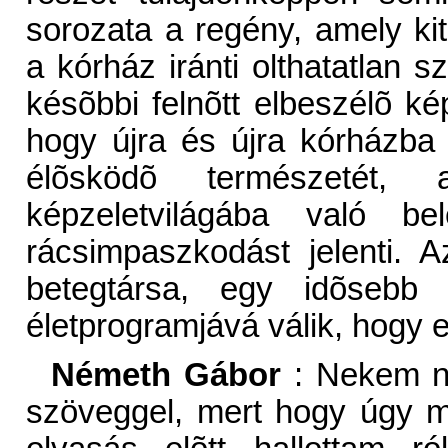
sorozata a regény, amely ki
a kórház iránti olthatatlan s
késõbbi felnõtt elbeszélõ ké
hogy újra és újra kórházba k
élõsködõ természetét
képzeletvilágába való b
rácsimpaszkodást jelenti. 
betegtársa, egy idõsebb
életprogramjává válik, hogy e
Németh Gábor
: Nekem na
szöveggel, mert hogy úgy m