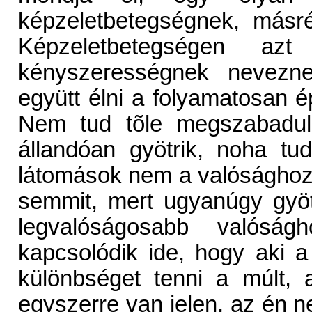
képzeletbetegségnek, másr
Képzeletbetegségen azt
kényszerességnek nevezne
együtt élni a folyamatosan é
Nem tud tõle megszabaduln
állandóan gyötrik, noha t
látomások nem a valósághoz t
semmit, mert ugyanúgy gyöt
legvalóságosabb valósá
kapcsolódik ide, hogy aki a
különbséget tenni a múlt, 
egyszerre van jelen, az én ne