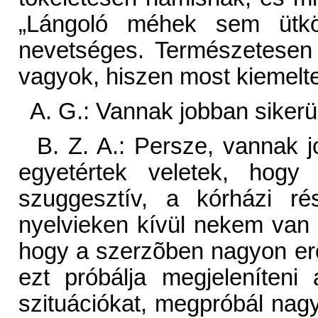
„Lángoló méhek sem ütk
nevetséges. Természetesen
vagyok, hiszen most kiemel
A. G.: Vannak jobban sikerül
B. Z. A.: Persze, vannak j
egyetértek veletek, hogy
szuggesztív, a kórházi r
nyelvieken kívül nekem van
hogy a szerzõben nagyon erõs 
ezt próbálja megjeleníten
szituációkat, megpróbál nagy