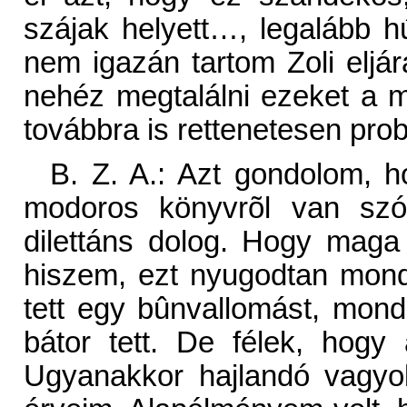
szájak helyett…, legalább h
nem igazán tartom Zoli eljár
nehéz megtalálni ezeket a
továbbra is rettenetesen pr
B. Z. A.: Azt gondolom, h
modoros könyvrõl van szó
dilettáns dolog. Hogy maga 
hiszem, ezt nyugodtan mon
tett egy bûnvallomást, mond
bátor tett. De félek, hogy 
Ugyanakkor hajlandó vagyok