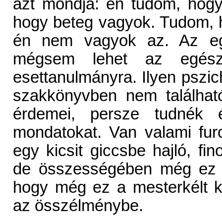
azt mondja: én tudom, hogy
hogy beteg vagyok. Tudom, 
én nem vagyok az. Az e
mégsem lehet az egészet 
esettanulmányra. Ilyen pszich
szakkönyvben nem találha
érdemei, persze tudnék é
mondatokat. Van valami fu
egy kicsit giccsbe hajló, fin
de összességében még ez s
hogy még ez a mesterkélt k
az összélménybe.