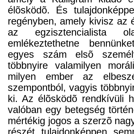
élõsködõ. És tulajdonképp
regényben, amely kivisz az 
az egzisztencialista 
emlékeztethetne bennünke
egyes szám elsõ személy
többnyire valamilyen moráli
milyen ember az elbeszé
szempontból, vagyis többnyi
ki. Az élõsködõ rendkívüli
valóban egy betegség történ
mértékig jogos a szerzõ nagy
részét tulajdonképpen semm