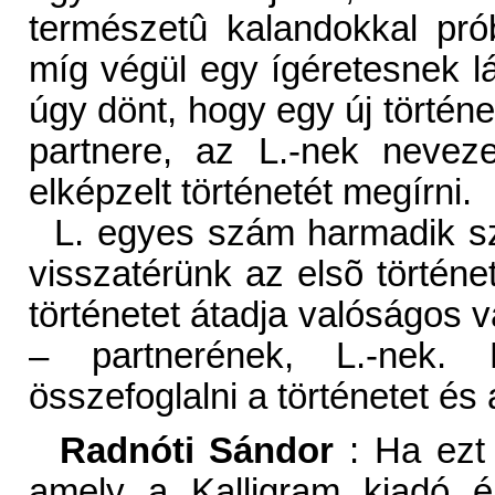
természetû kalandokkal prób
míg végül egy ígéretesnek lá
úgy dönt, hogy egy új történ
partnere, az L.-nek nevezet
elképzelt történetét megírni.
L. egyes szám harmadik sze
visszatérünk az elsõ történe
történetet átadja valóságos v
– partnerének, L.-nek.
összefoglalni a történetet és
Radnóti Sándor
: Ha ezt 
amely a Kalligram kiadó é