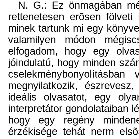
N. G.: Ez önmagában még
rettenetesen erõsen fölvet
minek tartunk mi egy könyve
valamilyen módon mégiscs
elfogadom, hogy egy olvas
jóindulatú, hogy minden szá
cselekménybonyolításban 
megnyilatkozik, észrevesz
ideális olvasatot, egy ol
interpretátor gondolataiban l
hogy egy regény mindenek
érzékisége tehát nerm elsõ