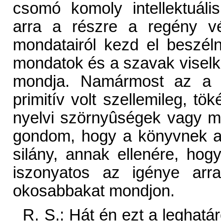
csomó komoly intellektuáli
arra a részre a regény vé
mondatairól kezd el beszélni
mondatok és a szavak viselk
mondja. Namármost az a r
primitív volt szellemileg, tö
nyelvi szörnyûségek vagy m
gondom, hogy a könyvnek a be
silány, annak ellenére, ho
iszonyatos az igénye arr
okosabbakat mondjon.
R. S.: Hát én ezt a leghatá