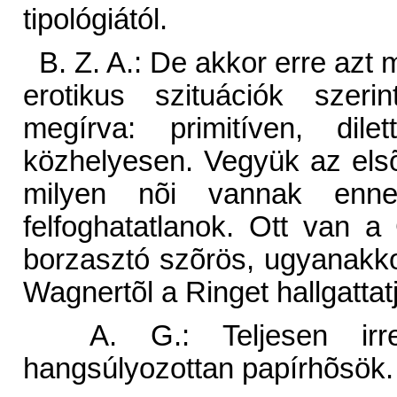
tipológiától.
B. Z. A.: De akkor erre azt
erotikus szituációk szer
megírva: primitíven, dil
közhelyesen. Vegyük az elsõt
milyen nõi vannak enne
felfoghatatlanok. Ott van a
borzasztó szõrös, ugyanakkor
Wagnertõl a Ringet hallgatta
A. G.: Teljesen irreál
hangsúlyozottan papírhõsök.