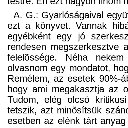
testre. Én ezt nagyon finom
A. G.: Gyarlóságaival együt
ezt a könyvet. Vannak hibá
egyébként egy jó szerkeszt
rendesen megszerkesztve a
felelõssége. Néha nekem i
olvasnom egy mondatot, hogy
Remélem, az esetek 90%-ába
hogy ami megakasztja az ol
Tudom, elég olcsó kritiku
tetszik, azt minõsítsük szá
esetben az elénk tárt anyag