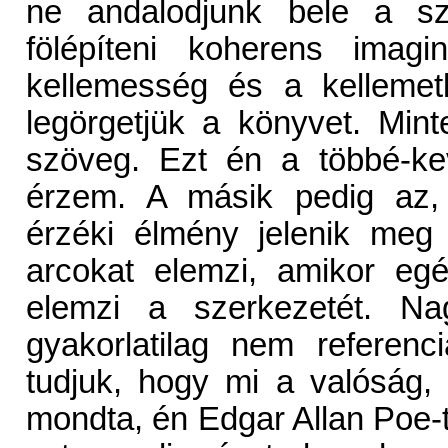
ne andalodjunk bele a s
fölépíteni koherens imagi
kellemesség és a kellemet
legörgetjük a könyvet. Min
szöveg. Ezt én a többé-ke
érzem. A másik pedig az, 
érzéki élmény jelenik meg
arcokat elemzi, amikor eg
elemzi a szerkezetét. N
gyakorlatilag nem referen
tudjuk, hogy mi a valóság
mondta, én Edgar Allan Poe-t