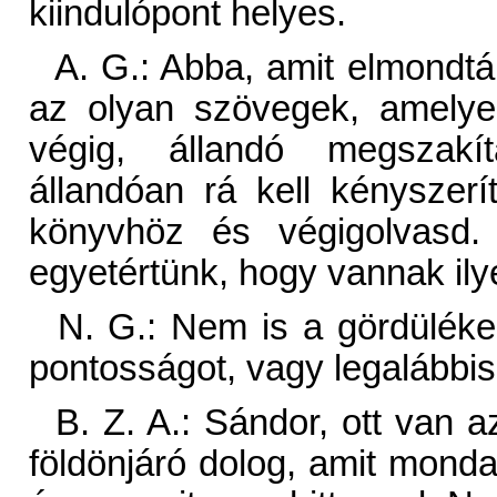
kiindulópont helyes.
A. G.: Abba, amit elmondtá
az olyan szövegek, amelyek
végig, állandó megszakít
állandóan rá kell kénysze
könyvhöz és végigolvasd.
egyetértünk, hogy vannak il
N. G.: Nem is a gördülék
pontosságot, vagy legalábbis
B. Z. A.: Sándor, ott van
földönjáró dolog, amit mond