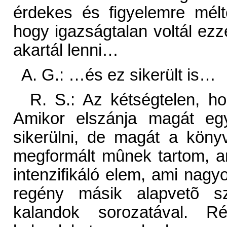
érdekes és figyelemre mél
hogy igazságtalan voltál ezz
akartál lenni…
A. G.: …és ez sikerült is…
R. S.: Az kétségtelen, ho
Amikor elszánja magát eg
sikerülni, de magát a könyve
megformált mûnek tartom, a
intenzifikáló elem, ami nag
regény másik alapvetõ sz
kalandok sorozatával. Ré