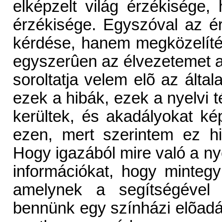
elképzelt világ érzékiség
érzékisége. Egyszóval az ér
kérdése, hanem megközelít
egyszerûen az élvezetemet a
soroltatja velem elõ az álta
ezek a hibák, ezek a nyelvi
kerültek, és akadályokat k
ezen, mert szerintem ez hih
Hogy igazából mire való a ny
információkat, hogy minteg
amelynek a segítségével 
bennünk egy színházi elõad