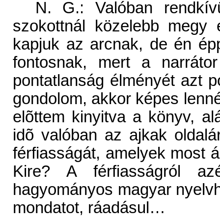
N. G.: Valóban rendkív
szokottnál közelebb megy e
kapjuk az arcnak, de én ép
fontosnak, mert a narráto
pontatlanság élményét azt po
gondolom, akkor képes lennék 
elõttem kinyitva a könyv, 
idõ valóban az ajkak oldal
férfiasságát, amelyek most 
Kire? A férfiasságról az
hagyományos magyar nyelvha
mondatot, ráadásul…