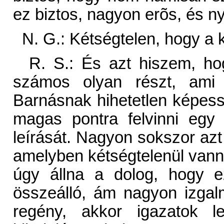
ez biztos, nagyon erõs, és ny
N. G.: Kétségtelen, hogy a k
R. S.: És azt hiszem, ho
számos olyan részt, ami 
Barnásnak hihetetlen képes
magas pontra felvinni egy
leírását. Nagyon sokszor azt
amelyben kétségtelenül van
úgy állna a dolog, hogy 
összeálló, ám nagyon izgal
regény, akkor igazatok 