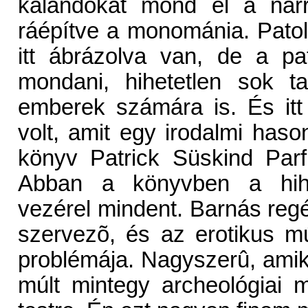
kalandokat mond el a narr
ráépítve a monománia. Patol
itt ábrázolva van, de a pa
mondani, hihetetlen sok t
emberek számára is. És it
volt, amit egy irodalmi has
könyv Patrick Süskind Par
Abban a könyvben a hihete
vezérel mindent. Barnás reg
szervezõ, és az erotikus mú
problémája. Nagyszerû, amiko
múlt mintegy archeológiai 