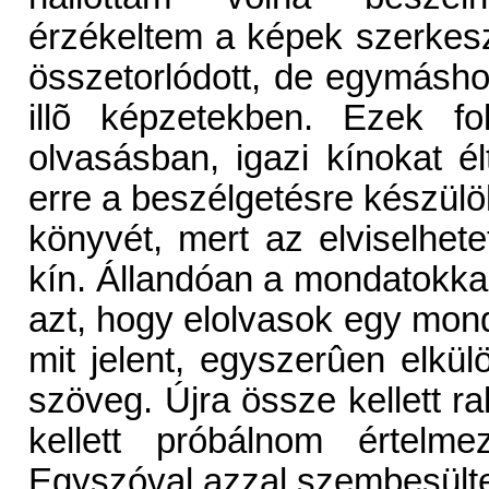
érzékeltem a képek szerkes
összetorlódott, de egymásh
illõ képzetekben. Ezek fo
olvasásban, igazi kínokat é
erre a beszélgetésre készülö
könyvét, mert az elviselhet
kín. Állandóan a mondatokka
azt, hogy elolvasok egy mond
mit jelent, egyszerûen elkülö
szöveg. Újra össze kellett r
kellett próbálnom értelme
Egyszóval azzal szembesülte