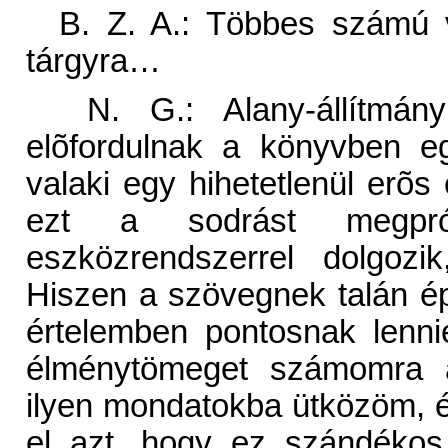
B. Z. A.: Többes számú
tárgyra…
N. G.: Alany-állítmán
elõfordulnak a könyvben e
valaki egy hihetetlenül erõs 
ezt a sodrást megprób
eszközrendszerrel dolgozi
Hiszen a szövegnek talán é
értelemben pontosnak lenn
élménytömeget számomra á
ilyen mondatokba ütközöm,
el azt, hogy ez szándékos,