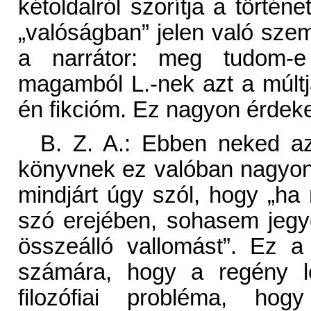
kétoldalról szorítja a történ
„valóságban” jelen való szem
a narrátor: meg tudom-e
magamból L.-nek azt a múltjá
én fikcióm. Ez nagyon érdeke
B. Z. A.: Ebben neked azt
könyvnek ez valóban nagyon
mindjárt úgy szól, hogy „h
szó erejében, sohasem jegy
összeálló vallomást”. Ez a
számára, hogy a regény le
filozófiai probléma, hogy