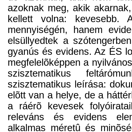
azoknak meg, akik akarnak,
kellett volna: kevesebb.
mennyiségén, hanem eviden
elsüllyedtek a szótengerbe
gyanús és evidens. Az ÉS lo
megfelelõképpen a nyilvánoss
szisztematikus feltárómu
szisztematikus leírása: dok
elõtt van a helye, de a hátté
a ráérõ kevesek folyóirata
releváns és evidens elem
alkalmas méretû és minõség