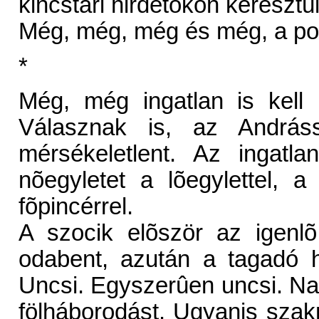
kincstári hirdetõkön keresztü
Még, még, még és még, a po
*
Még, még ingatlan is kell
Válasznak is, az András
mérsékeletlent. Az ingatla
nõegyletet a lõegylettel, 
fõpincérrel.
A szocik elõször az igenlõ
odabent, azután a tagadó ha
Uncsi. Egyszerûen uncsi. Nag
fölháborodást. Ugyanis szak