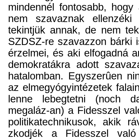
mindennél fontosabb, hogy 
nem szavaznak ellenzéki
tekintjük annak, de nem teki
SZDSZ-re szavazzon bárki is
érzelmei, és aki elfogadná 
demokratákra adott szavaza
hatalomban. Egyszerûen nin
az elmegyógyintézetek falai
lenne lebegtetni (noch da
megaláz-an) a Fidesszel va
politikatechnikusok, akik r
zkodjék a Fidesszel való 