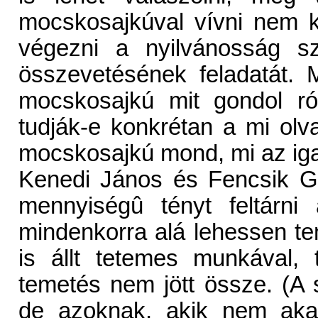
mocskosajkúval vívni nem ke
végezni a nyilvánosság 
összevetésének feladatát. 
mocskosajkú mit gondol r
tudják-e konkrétan a mi olv
mocskosajkú mond, mi az ig
Kenedi János és Fencsik G
mennyiségû tényt feltárni
mindenkorra alá lehessen te
is állt tetemes munkával,
temetés nem jött össze. (A 
de azoknak, akik nem akar