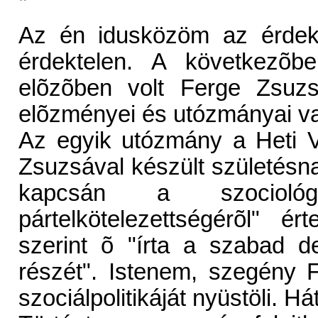
*
Az én idusközöm az érdek
érdektelen. A következõb
elõzõben volt Ferge Zsuz
elõzményei és utózmányai v
Az egyik utózmány a Heti Vá
Zsuzsával készült születésna
kapcsán a szociológu
pártelkötelezettségérõl" é
szerint õ "írta a szabad d
részét". Istenem, szegény F
szociálpolitikáját nyüstöli. H