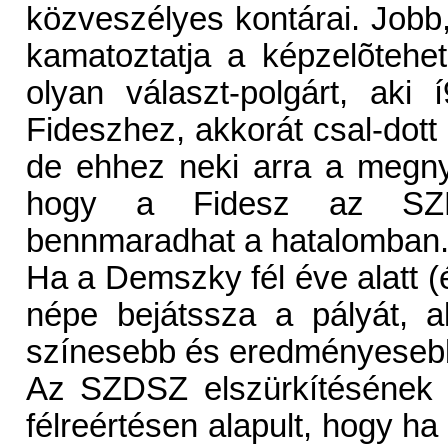
közveszélyes kontárai. Job
kamatoztatja a képzelõtehet
olyan választ-polgárt, aki
Fideszhez, akkorát csal-dott
de ehhez neki arra a megny
hogy a Fidesz az SZDS
bennmaradhat a hatalomban
Ha a Demszky fél éve alatt (
népe bejátssza a pályát, a
színesebb és eredményesebb 
Az SZDSZ elszürkítésének é
félreértésen alapult, hogy h