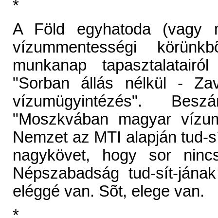
*
A Föld egyhatoda (vagy m
vízummentességi körünk
munkanap tapasztalatair
"Sorban állás nélkül - Za
vízumügyintézés". Be
"Moszkvában magyar vízumé
Nemzet az MTI alapján tud-s
nagykövet, hogy sor ninc
Népszabadság tud-sít-jána
eléggé van. Sõt, elege van.
*