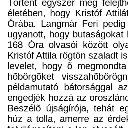
Történt egyszer még felejth
életében, hogy Kristóf Atti
Órába. Langmár Feri pedig 
ugyanott, hogy butaságokat 
168 Óra olvasói között oly
Kristóf Attila rögtön szaladt i
levelet, hogy õ megmondta
hõbörgõket visszahõbörö
példamutató bátorsággal a
engedjék hozzá az oroszlánok
Beszélõ újságírója, tehát 
húz a tolla, amerre az érd