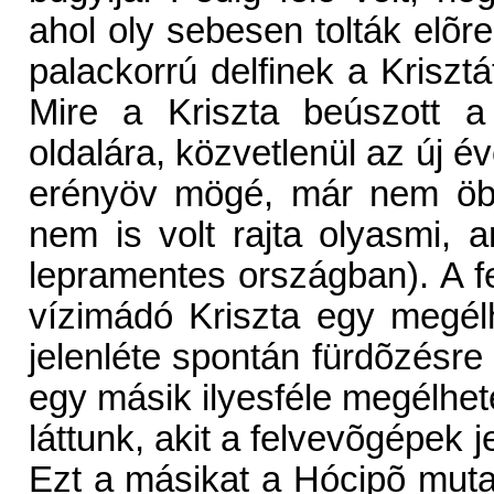
ahol oly sebesen tolták elõre
palackorrú delfinek a Kriszt
Mire a Kriszta beúszott a
oldalára, közvetlenül az új év
erényöv mögé, már nem öbö
nem is volt rajta olyasmi, 
lepramentes országban). A fe
vízimádó Kriszta egy megélh
jelenléte spontán fürdõzésre
egy másik ilyesféle megélheté
láttunk, akit a felvevõgépek j
Ezt a másikat a Hócipõ muta