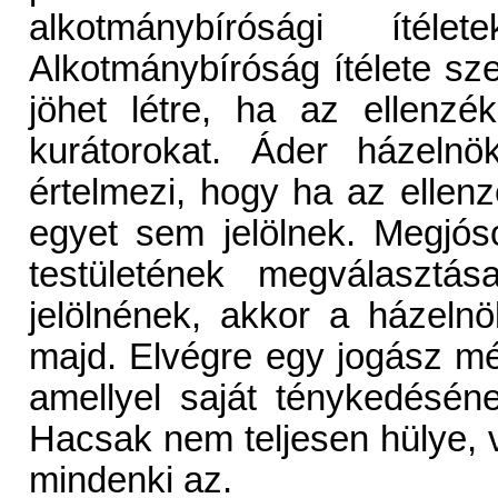
alkotmánybírósági ítéle
Alkotmánybíróság ítélete sz
jöhet létre, ha az ellenzé
kurátorokat. Áder házelnö
értelmezi, hogy ha az ellenzé
egyet sem jelölnek. Megjós
testületének megválasztá
jelölnének, akkor a házelnö
majd. Elvégre egy jogász m
amellyel saját ténykedéséne
Hacsak nem teljesen hülye, v
mindenki az.