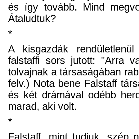
és így tovább. Mind megvol
Átaludtuk?
*
A kisgazdák rendületlenül
falstaffi sors jutott: "Arr
tolvajnak a társaságában rabo
felv.) Nota bene Falstaff tá
és két drámával odébb herci
marad, aki volt.
*
Falstaff, mint tudjuk, szép