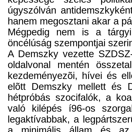
úgyszólván antidemszkyként l
hanem megosztani akar a párto
Mégpedig nem is a tárgyi
öncélúság szempontjai szerin
A Demszky vezette SZDSZ-b
oldalvonal mentén összeta
kezdeményezõi, hívei és ell
elõtt Demszky mellett és D
hétpróbás szocifalók, a koal
való kilépés í96-os szorg
legaktívabbak, a legpártsze
a minimális állam és az 