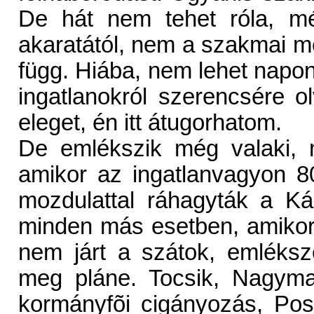
De hát nem tehet róla, m
akaratától, nem a szakmai m
függ. Hiába, nem lehet napon
ingatlanokról szerencsére 
eleget, én itt átugorhatom.
De emlékszik még valaki, m
amikor az ingatlanvagyon 8
mozdulattal ráhagyták a Ká
minden más esetben, amikor
nem járt a szátok, emléksz
meg pláne. Tocsik, Nagymar
kormányfõi cigányozás, Pos