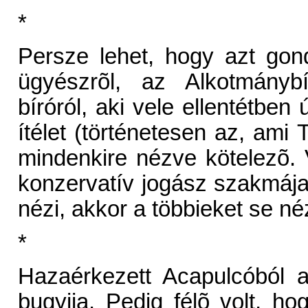
*
Persze lehet, hogy azt gon
ügyészrõl, az Alkotmánybí
bíróról, aki vele ellentétben
ítélet (történetesen az, ami 
mindenkire nézve kötelezõ. V
konzervatív jogász szakmája 
nézi, akkor a többieket se n
*
Hazaérkezett Acapulcóból a
bugyija. Pedig félõ volt, h