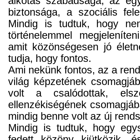
alkotás szabadsága, az eg
biztonsága, a szociális fel
Mindig is tudtuk, hogy ne
történelemmel megjeleníte
amit közönségesen jó életn
tudja, hogy fontos.
Ami nekünk fontos, az a rends
világ képzetének csomagjáb
volt a csalódottak, els
ellenzékiségének csomagjáb
mindig benne volt az új rend
Mindig is tudtuk, hogy egys
fedett közöny kiütközik, 