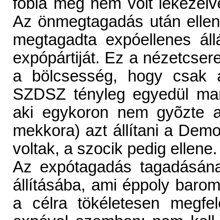
fóbia még nem volt lekezelve
Az önmegtagadás után elle
megtagadta expóellenes ál
expópártiját. Ez a nézetcser
a bölcsesség, hogy csak 
SZDSZ tényleg egyedül mar
aki egykoron nem gyõzte a
mekkora) azt állítani a Dem
voltak, a szocik pedig ellene.
Az expótagadás tagadásána
állításába, ami éppoly barom
a célra tökéletesen megfe