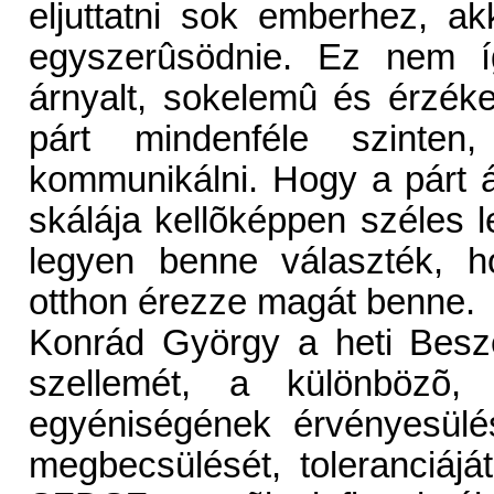
eljuttatni sok emberhez, a
egyszerûsödnie. Ez nem í
árnyalt, sokelemû és érzéke
párt mindenféle szinten
kommunikálni. Hogy a párt ál
skálája kellõképpen széles 
legyen benne választék, h
otthon érezze magát benne.
Konrád György a heti Besz
szellemét, a különbözõ,
egyéniségének érvényesülé
megbecsülését, toleranciájá