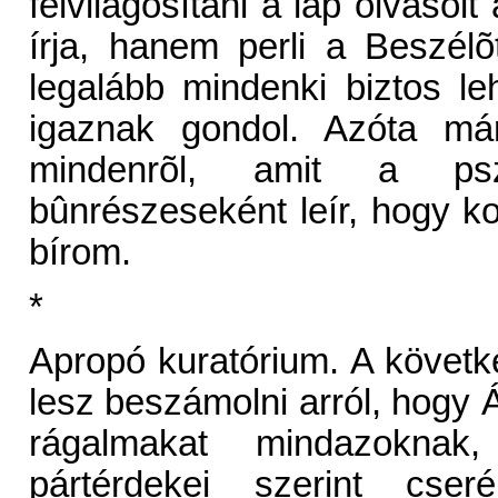
felvilágosítani a lap olvasóit
írja, hanem perli a Beszé
legalább mindenki biztos l
igaznak gondol. Azóta már
mindenrõl, amit a psze
bûnrészeseként leír, hogy k
bírom.
*
Apropó kuratórium. A követ
lesz beszámolni arról, hogy Á
rágalmakat mindazoknak,
pártérdekei szerint cse