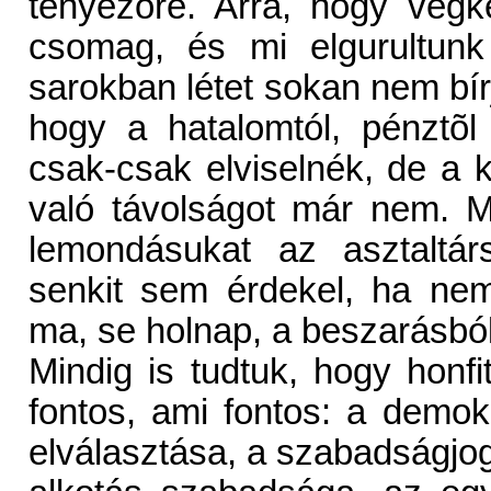
tényezõre. Arra, hogy végk
csomag, és mi elgurultunk
sarokban létet sokan nem bí
hogy a hatalomtól, pénztõ
csak-csak elviselnék, de a k
való távolságot már nem. M
lemondásukat az asztaltár
senkit sem érdekel, ha ne
ma, se holnap, a beszarásbó
Mindig is tudtuk, hogy hon
fontos, ami fontos: a demo
elválasztása, a szabadságjog