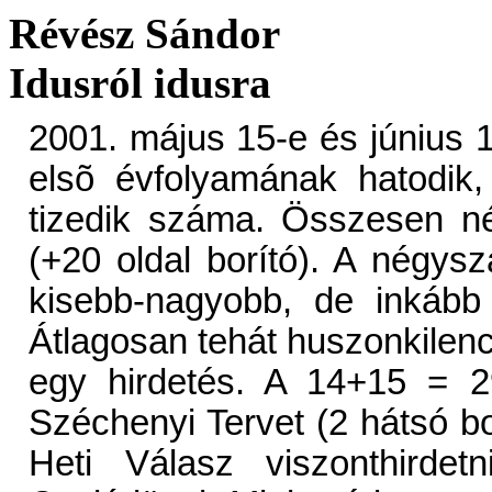
Révész Sándor
Idusról idusra
2001. május 15-e és június 1
elsõ évfolyamának hatodik, 
tizedik száma. Összesen n
(+20 oldal borító). A négys
kisebb-nagyobb, de inkább 
Átlagosan tehát huszonkilenc 
egy hirdetés. A 14+15 = 29
Széchenyi Tervet (2 hátsó bor
Heti Válasz viszonthirdet