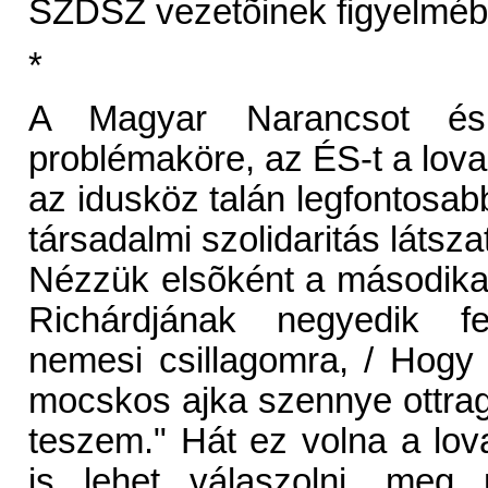
SZDSZ vezetõinek figyelmébe
*
A Magyar Narancsot é
problémaköre, az ÉS-t a lovas
az idusköz talán legfontosab
társadalmi szolidaritás látsza
Nézzük elsõként a másodika
Richárdjának negyedik f
nemesi csillagomra, / Hogy
mocskos ajka szennye ottra
teszem." Hát ez volna a lov
is lehet válaszolni, me