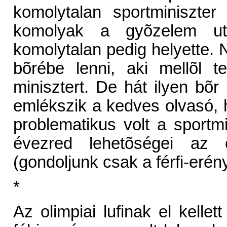
komolytalan sportminiszte
komolyak a gyõzelem u
komolytalan pedig helyette.
bõrébe lenni, aki mellõl t
minisztert. De hát ilyen bõr
emlékszik a kedves olvasó,
problematikus volt a sportm
évezred lehetõségei az õ
(gondoljunk csak a férfi-erén
*
Az olimpiai lufinak el kellett