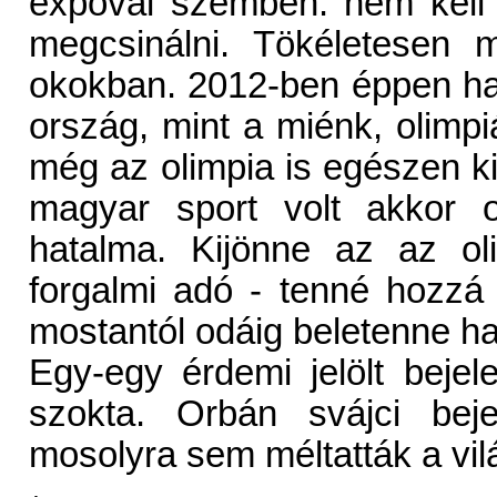
expóval szemben: nem kell e
megcsinálni. Tökéletesen m
okokban. 2012-ben éppen hat
ország, mint a miénk, olimpiá
még az olimpia is egészen ki
magyar sport volt akkor 
hatalma. Kijönne az az oli
forgalmi adó - tenné hozz
mostantól odáig beletenne ha
Egy-egy érdemi jelölt bejele
szokta. Orbán svájci bej
mosolyra sem méltatták a vil