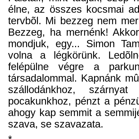
élne, az összes kocsmai ad
tervbõl. Mi bezzeg nem mer
Bezzeg, ha mernénk! Akkorá
mondjuk, egy... Simon Tam
volna a légkörünk. Ledõln
felépülne végre a parku
társadalommal. Kapnánk mûh
szállodánkhoz, szárnya
pocakunkhoz, pénzt a pénzü
ahogy kap semmit a semmijé
szava, se szavazata.