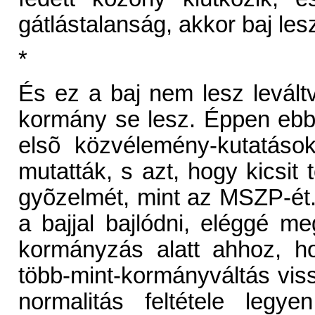
gátlástalanság, akkor baj les
*
És ez a baj nem lesz levált
kormány se lesz. Éppen ebb
elsõ közvélemény-kutatáso
mutatták, s azt, hogy kicsit
gyõzelmét, mint az MSZP-ét.
a bajjal bajlódni, eléggé 
kormányzás alatt ahhoz, ho
több-mint-kormányváltás viss
normalitás feltétele leg