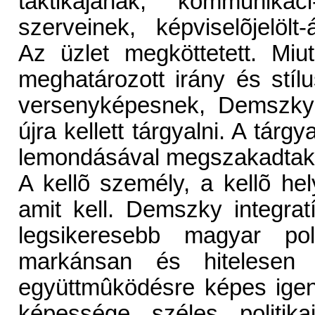
taktikájának, kommunikác
szerveinek, képviselõjelöl
Az üzlet megköttetett. Mi
meghatározott irány és stílu
versenyképesnek, Demszky á
újra kellett tárgyalni. A tá
lemondásával megszakadtak
A kellõ személy, a kellõ hel
amit kell. Demszky integrat
legsikeresebb magyar pol
markánsan és hitelesen k
együttmûködésre képes igen
képessége széles politik