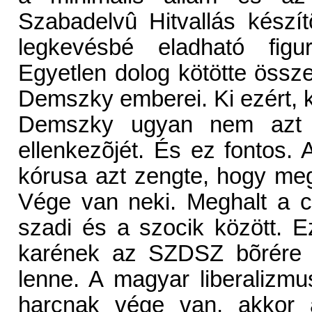
Szabadelvû Hitvallás készít
legkevésbé eladható figu
Egyetlen dolog kötötte össz
Demszky emberei. Ki ezért, ki 
Demszky ugyan nem azt t
ellenkezõjét. És ez fontos
kórusa azt zengte, hogy megb
Vége van neki. Meghalt a c
szadi és a szocik között. E
karének az SZDSZ bõrére 
lenne. A magyar liberalizmu
harcnak vége van, akkor 