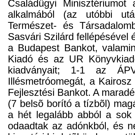
Családügyi Minisztériumot
alkalmából (az utóbbi utá
Természet- és Társadalomb
Sasvári Szilárd fellépésével é
a Budapest Bankot, valami
Kiadó és az UR Könyvkiadó
kiadványait; 1-1 az ÁPV
Illésmetróomegát, a Kairosz
Fejlesztési Bankot. A maradé
(7 belsõ borító a tízbõl) mag
a hét legalább abból a sok 
odaadtak az adónkból, és n