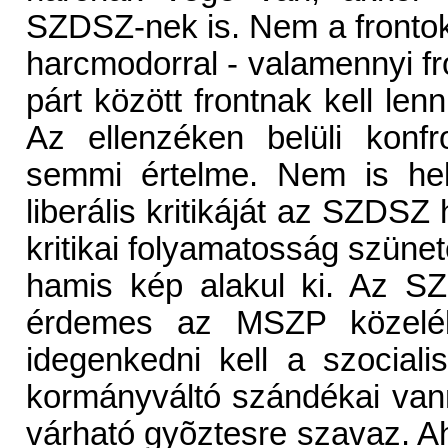
SZDSZ-nek is. Nem a fronto
harcmodorral - valamennyi fro
párt között frontnak kell lenni
Az ellenzéken belüli konf
semmi értelme. Nem is he
liberális kritikáját az SZDSZ
kritikai folyamatosság szünet
hamis kép alakul ki. Az S
érdemes az MSZP közeléb
idegenkedni kell a szociali
kormányváltó szándékai vann
várható gyõztesre szavaz. Ah