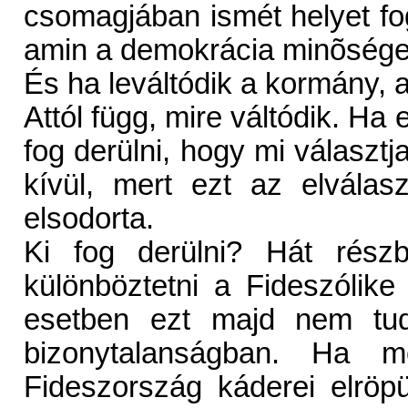
csomagjában ismét helyet fo
amin a demokrácia minõsége
És ha leváltódik a kormány, 
Attól függ, mire váltódik. Ha 
fog derülni, hogy mi választja
kívül, mert ezt az elvála
elsodorta.
Ki fog derülni? Hát rész
különböztetni a Fideszólike
esetben ezt majd nem tud
bizonytalanságban. Ha me
Fideszország káderei elröpü