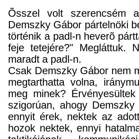
Õsszel volt szerencsém 
Demszky Gábor pártelnöki be
történik a padl-n heverõ pártt
feje tetejére?" Megláttuk.
maradt a padl-n.
Csak Demszky Gábor nem mar
megtarthatta volna, irány
meg minek? Érvényesültek a
szigorúan, ahogy Demszky é
ennyit érek, nektek az adott
hozok nektek, ennyi hatalmat