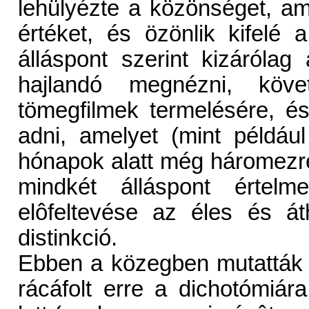
lehülyézte a közönséget, am
értéket, és özönlik kifelé a
álláspont szerint kizáróla
hajlandó megnézni, köve
tömegfilmek termelésére, és
adni, amelyet (mint példáu
hónapok alatt még háromezr
mindkét álláspont értelme
elôfeltevése az éles és át
distinkció.
Ebben a közegben mutatták 
rácáfolt erre a dichotómiár