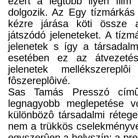
ezért a legtöbb ilyen fil
dolgozik. Az Egy tízmárkás
kézre járása köti össze a
játszódó jeleneteket. A tíz
jelenetek s így a társadalm
esetében ez az átvezeté
jelenetek mellékszerepl
fôszereplôivé.
Sas Tamás Presszó címû
legnagyobb meglepetése vol
különbözô társadalmi réteg
nem a trükkös cselekményve
egyszerûen a helyszín: a pre