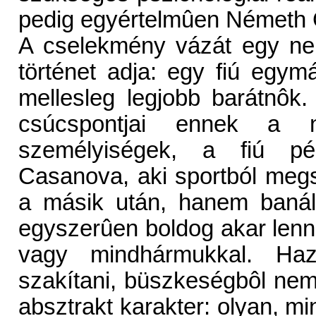
pedig egyértelmûen Németh 
A cselekmény vázát egy ne
történet adja: egy fiú egym
mellesleg legjobb barátnôk.
csúcspontjai ennek a n
személyiségek, a fiú pé
Casanova, aki sportból megs
a másik után, hanem banális
egyszerûen boldog akar lenn
vagy mindhármukkal. Ha
szakítani, büszkeségbôl nem
absztrakt karakter: olyan, mi