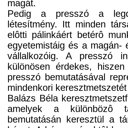
magát.
Pedig a presszó a legdem
létesítmény. Itt minden tá
elôtti pálinkáért betérô mu
egyetemistáig és a magán- és 
vállalkozóig. A presszó 
különösen érdekes, hiszen
presszó bemutatásával repr
mindenkori keresztmetszetét 
Balázs Béla keresztmetszet
amelyek a különbözô tá
bemutatásán keresztül a t