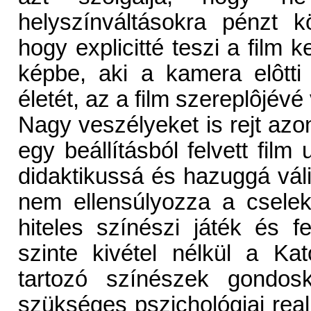
helyszínváltásokra pénzt k
hogy explicitté teszi a film k
képbe, aki a kamera elôtti 
életét, az a film szereplôjévé 
Nagy veszélyeket is rejt azon
egy beállításból felvett fil
didaktikussá és hazuggá váli
nem ellensúlyozza a cselek
hiteles színészi játék és f
szinte kivétel nélkül a Ka
tartozó színészek gondos
szükséges pszichológiai real