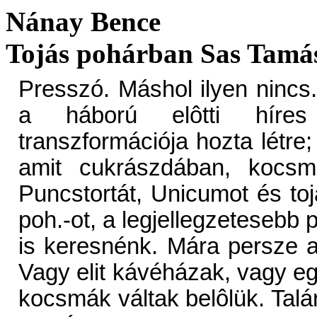
Nánay Bence
Tojás pohárban Sas Tamás
Presszó. Máshol ilyen nincs
a háború elôtti híres
transzformációja hozta létre;
amit cukrászdában, kocsm
Puncstortát, Unicumot és toj
poh.-ot, a legjellegzetesebb 
is keresnénk. Mára persze a
Vagy elit kávéházak, vagy e
kocsmák váltak belôlük. Talá