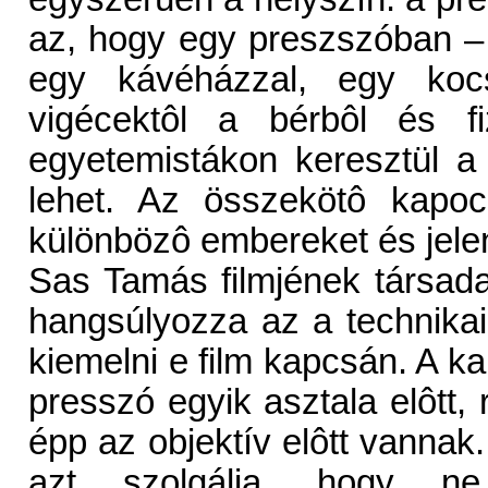
az, hogy egy preszszóban – 
egy kávéházzal, egy koc
vigécektôl a bérbôl és f
egyetemistákon keresztül a f
lehet. Az összekötô kapoc
különbözô embereket és jele
Sas Tamás filmjének társada
hangsúlyozza az a technikai
kiemelni e film kapcsán. A k
presszó egyik asztala elôtt, 
épp az objektív elôtt vanna
azt szolgálja, hogy n