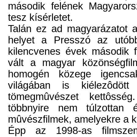
második felének Magyarors
tesz kísérletet.
Talán ez ad magyarázatot ar
helyet a Presszó az utóbb
kilencvenes évek második f
vált a magyar közönségfil
homogén közege igencsak
világában is kiélezôdöt
tömegmûvészet kettôsség.
többnyire nem túlzottan é
mûvészfilmek, amelyekre a 
Épp az 1998-as filmszem