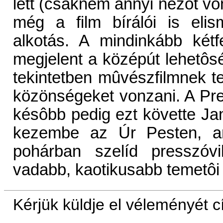
lett (csaknem annyi nézôt von
még a film bírálói is eli
alkotás. A mindinkább kétf
megjelent a középút lehetôs
tekintetben mûvészfilmnek t
közönségeket vonzani. A Pres
késôbb pedig ezt követte Ja
kezembe az Úr Pesten, a
pohárban szelíd presszóv
vadabb, kaotikusabb temetôi 
Kérjük küldje el véleményét 