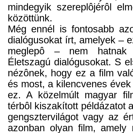
mindegyik szereplôjérôl elm
közöttünk.
Még ennél is fontosabb az
dialógusokat írt, amelyek – 
meglepô – nem hatnak me
Életszagú dialógusokat. S el
nézônek, hogy ez a film valób
és most, a kilencvenes évek
ez. A közelmúlt magyar fil
térbôl kiszakított példázatot
gengsztervilágot vagy az ér
azonban olyan film, amely 