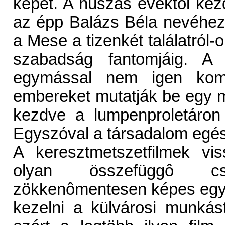
képet. A húszas évektôl kez
az épp Balázs Béla nevéhez 
a Mese a tizenkét találatról-o
szabadság fantomjáig. A 
egymással nem igen komm
embereket mutatják be egy mû
kezdve a lumpenproletáron 
Egyszóval a társadalom egés
A keresztmetszetfilmek vi
olyan összefüggô cse
zökkenômentesen képes egy 
kezelni a külvárosi munkás