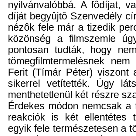
nyilvánvalóbbá. A fôdíjat,
díját begyûjtô Szenvedély cí
nézôk fele már a tizedik per
közönség a filmszemle úgy
pontosan tudták, hogy nem
tömegfilmtermelésnek nem 
Ferit (Tímár Péter) viszont
sikerrel vetítették. Úgy lá
menthetetlenül két részre sz
Érdekes módon nemcsak a fil
reakciók is két ellentétes 
egyik fele természetesen a t