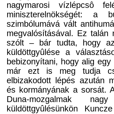
nagymarosi vízlépcsô fel
miniszterelnökségét: a bu
szimbólumává vált antihum
megvalósításával. Ez talá
szólt – bár tudta, hogy 
küldöttgyûlése a választás
bebizonyítani, hogy alig egy
már ezt is meg tudja csin
elbizakodott lépés azután me
és kormányának a sorsát. A
Duna-mozgalmak nagy
küldöttgyûlésünkön Kuncz