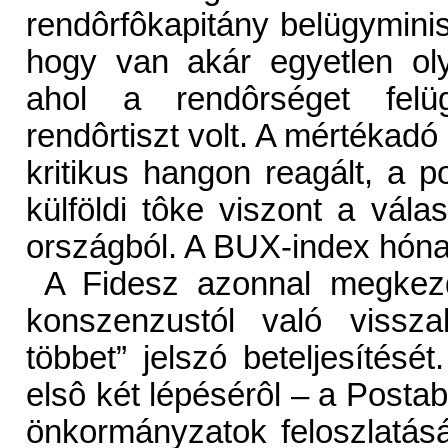
rendôrfôkapitány belügyminis
hogy van akár egyetlen ol
ahol a rendôrséget felü
rendôrtiszt volt. A mértékadó
kritikus hangon reagált, a p
külföldi tôke viszont a vála
országból. A BUX-index hóna
A Fidesz azonnal megkezdt
konszenzustól való visszal
többet” jelszó beteljesítését
elsô két lépésérôl – a Postab
önkormányzatok feloszlatásá