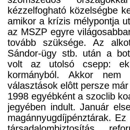
kézzelfogható közelségbe k
amikor a krízis mélypontja 
az MSZP egyre világosabban
tovább szüksége. Az alko
Sándor-ügy stb. után a bot
volt az utolsó csepp: ek
kormányból. Akkor nem 
választások elôtt persze már
1998 egyébként a szoclib k
jegyében indult. Január el
magánnyugdíjpénztárak. Ez v
társadalombiztosítás re