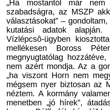
„Ha mostantól már nem c
szabadságra, az MSZP akko
választásokat” – gondoltam
kutatási adatok alapján
Vízlépcsô-ügyben kiosztott
mellékesen Boross Péter
megnyugtatólag hozzátéve, 
nem azért mondja. Az a gon
„ha viszont Horn nem megy
mégsem nyer biztosan az MS
néztem. A kormány valamenny
menetben „jó hírek”, átadá