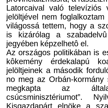
Latorcaival való televíziós
jelöltjével nem foglalkozt
világossá tettem, hogy a szo
is kizárólag a szabadelvû
jegyében képzelhetô el.
Az országos politikában is e
kôkemény érdekalapú koal
jelöltjeinek a második fordul
no meg az Orbán-kormány st
megkapta az általa k
csúcsminisztériumot”. N
Kisgazdapárt elnöke a szav