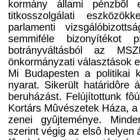
kormány állami pénzbôl ell
titkosszolgálati eszközök
parlamenti vizsgálóbizott
semmiféle bizonyítékot p
botrányváltásból az MS
önkormányzati választások el
Mi Budapesten a politikai 
nyarat. Sikerült határidôr
beruházást. Felújítottunk fôú
Kortárs Mûvészetek Háza, a 
zenei gyûjteménye. Minden
szerint végig az elsô helyen 