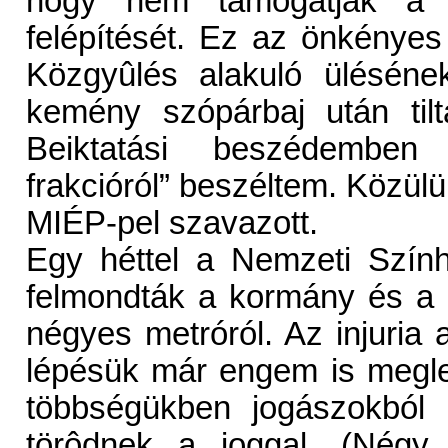
hogy nem támogatják a N
felépítését. Ez az önkénye
Közgyûlés alakuló üléséne
kemény szópárbaj után tilt
Beiktatási beszédemben
frakcióról” beszéltem. Köz
MIÉP-pel szavazott.
Egy héttel a Nemzeti Szín
felmondták a kormány és a f
négyes metróról. Az injuria 
lépésük már engem is meglep
többségükben jogászokból l
törôdnek a joggal. (Négy 