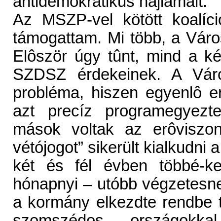
antidemokratikus hajlamait.
Az MSZP-vel kötött koalíc
támogattam. Mi több, a Város
Elôször úgy tûnt, mind a ké
SZDSZ érdekeinek. A Vár
probléma, hiszen egyenlô er
azt precíz programegyezte
mások voltak az erôviszony
vétójogot” sikerült kialkudni 
két és fél évben többé-ke
hónapnyi – utóbb végzetesn
a kormány elkezdte rendbe 
szomszédos országokka