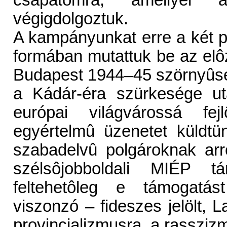
csapatomra, amellyel 
végigdolgoztuk.
A kampányunkat erre a két pill
formában mutattuk be az elô
Budapest 1944–45 szörnyûsé
a Kádár-éra szürkesége ut
európai világvárossá fej
egyértelmû üzenetet küldt
szabadelvû polgároknak arr
szélsôjobboldali MIÉP t
feltehetôleg e támogatás
viszonzó – fideszes jelölt, 
provincializmusra, a rassziz