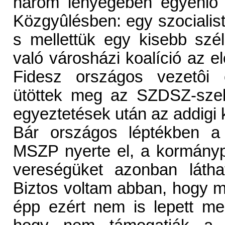
három lényegében egyenlô er
Közgyûlésben: egy szocialista
s mellettük egy kisebb szé
való városházi koalíció az e
Fidesz országos vezetôi 
ütöttek meg az SZDSZ-szel
egyeztetések után az addigi k
Bár országos léptékben a 
MSZP nyerte el, a kormánypá
vereségüket azonban láth
Biztos voltam abban, hogy m
épp ezért nem is lepett me