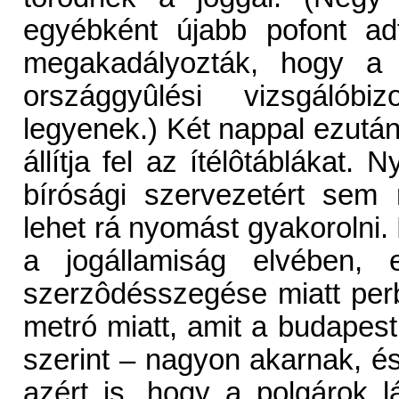
egyébként újabb pofont ad
megakadályozták, hogy a 
országgyûlési vizsgálóbiz
legyenek.) Két nappal ezután
állítja fel az ítélôtáblákat. 
bírósági szervezetért sem 
lehet rá nyomást gyakorolni.
a jogállamiság elvében, e
szerzôdésszegése miatt perb
metró miatt, amit a budapes
szerint – nagyon akarnak, é
azért is, hogy a polgárok 