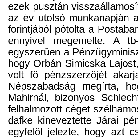
ezek pusztán visszaállamosít
az év utolsó munkanapján az
forintjából pótolta a Postaba
ennyivel megemelte. A t
egyszerûen a Pénzügyminiszt
hogy Orbán Simicska Lajost,
volt fô pénzszerzôjét akar
Népszabadság megírta, ho
Mahirnál, bizonyos Schlec
felhalmozott céget szélhámo
dafke kineveztette Járai pé
egyfelôl jelezte, hogy azt c