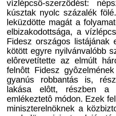
vízlépcsô-szerzôdést: nép
kúsztak nyolc százalék föl
leküzdötte magát a folyamat
elbizakodottsága, a vízlépc
Fidesz országos listájának 
kötött egyre nyilvánvalóbb
elôrevetítette az elmúlt h
felnôtt Fidesz gyôzelméne
gyanús robbantás is, rész
lakása elôtt, részben a 
emlékeztetô módon. Ezek fe
miniszterelnöknek a közbi