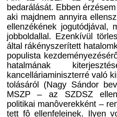
bedarálását. Ebben érzésem 
aki majdnem annyira ellensz
ellenzékének jogutódjával, m
jobboldallal. Ezenkívül törl
által rákényszerített hatalom
populista kezdeményezésérôl
hatalmának kiterjesz
kancelláriaminiszterré való 
tolásáról (Nagy Sándor bev
MSZP – az SZDSZ ellensúl
politikai manôverekként – 
tett fô ellenfeleinek. Ilyen