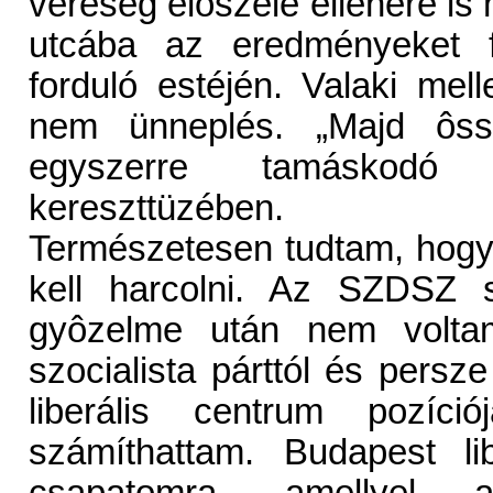
vereség elôszele ellenére is
utcába az eredményeket f
forduló estéjén. Valaki mel
nem ünneplés. „Majd ôssz
egyszerre tamáskodó 
kereszttüzében.
Természetesen tudtam, hog
kell harcolni. Az SZDSZ 
gyôzelme után nem volta
szocialista párttól és persze 
liberális centrum pozíci
számíthattam. Budapest li