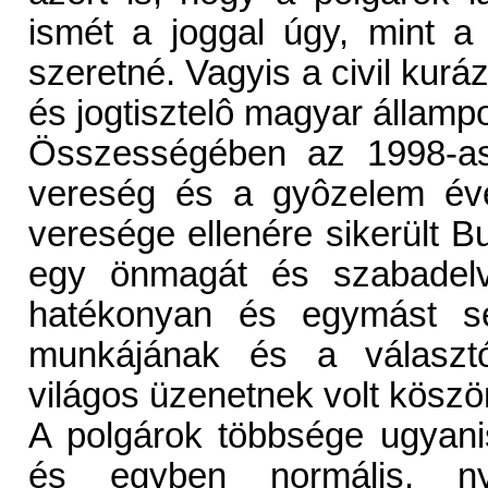
ismét a joggal úgy, mint a
szeretné. Vagyis a civil kuráz
és jogtisztelô magyar államp
Összességében az 1998-as
vereség és a gyôzelem éve
veresége ellenére sikerült Bu
egy önmagát és szabadelvû
hatékonyan és egymást se
munkájának és a választóp
világos üzenetnek volt köszö
A polgárok többsége ugyani
és egyben normális, nyug