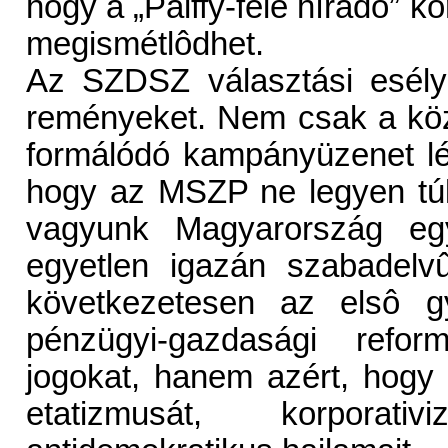
hogy a „Pálffy-féle híradó” k
megismétlôdhet.
Az SZDSZ választási esélye
reményeket. Nem csak a köz
formálódó kampányüzenet lé
hogy az MSZP ne legyen túl
vagyunk Magyarország egy
egyetlen igazán szabadelvû
következetesen az elsô 
pénzügyi-gazdasági refo
jogokat, hanem azért, hogy 
etatizmusát, korporati