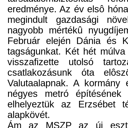
eredménye. Az év elsô hónap
megindult gazdasági növek
nagyobb mértékû nyugdíjem
Február elején Dánia és K
tagságunkat. Két hét múlva
visszafizette utolsó tart
csatlakozásunk óta elôs
Valutaalapnak. A kormány 
négyes metró építésének f
elhelyeztük az Erzsébet 
alapkövét.
Ám az MSZP az új eszte