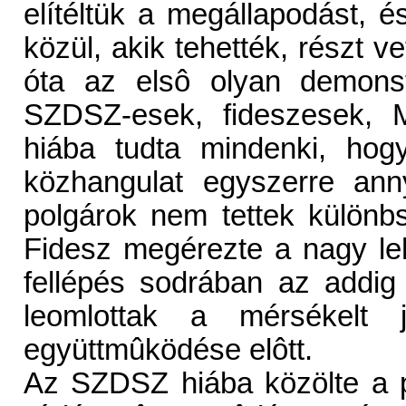
elítéltük a megállapodást,
közül, akik tehették, részt v
óta az elsô olyan demonst
SZDSZ-esek, fideszesek, 
hiába tudta mindenki, ho
közhangulat egyszerre ann
polgárok nem tettek különb
Fidesz megérezte a nagy leh
fellépés sodrában az addi
leomlottak a mérsékelt j
együttmûködése elôtt.
Az SZDSZ hiába közölte a 