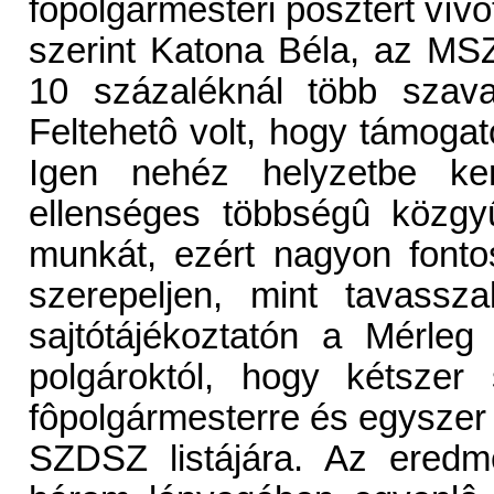
fôpolgármesteri posztért vív
szerint Katona Béla, az MSZ
10 százaléknál több szavaza
Feltehetô volt, hogy támoga
Igen nehéz helyzetbe ke
ellenséges többségû közgyû
munkát, ezért nagyon font
szerepeljen, mint tavassz
sajtótájékoztatón a Mérle
polgároktól, hogy kétszer
fôpolgármesterre és egyszer
SZDSZ listájára. Az eredm