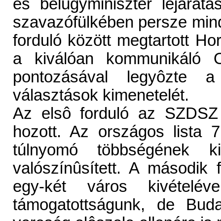
es belügyminiszter lejáratá
szavazófülkében persze mind
forduló között megtartott H
a kiválóan kommunikáló 
pontozásával legyôzte a 
választások kimenetelét.
Az elsô forduló az SZDSZ 
hozott. Az országos lista 
túlnyomó többségének kie
valószínûsített. A második 
egy-két város kivételé
támogatottságunk, de Buda