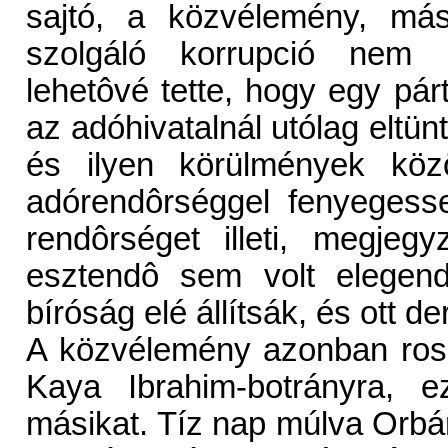
sajtó, a közvélemény, más
szolgáló korrupció nem 
lehetôvé tette, hogy egy pár
az adóhivatalnál utólag eltün
és ilyen körülmények köz
adórendôrséggel fenyegesse p
rendôrséget illeti, megjeg
esztendô sem volt elegen
bíróság elé állítsák, és ott de
A közvélemény azonban ross
Kaya Ibrahim-botrányra, e
másikat. Tíz nap múlva Orbán