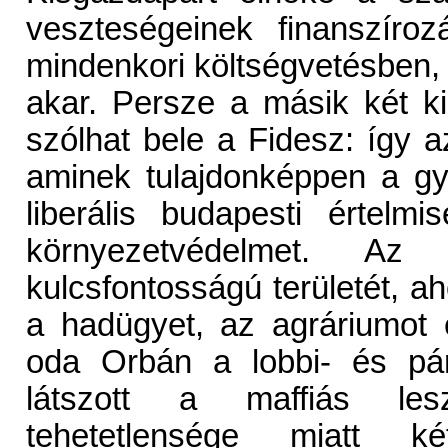
veszteségeinek finanszíro
mindenkori költségvetésben,
akar. Persze a másik két 
szólhat bele a Fidesz: így a
aminek tulajdonképpen a g
liberális budapesti értelmi
környezetvédelmet. Az 
kulcsfontosságú területét, 
a hadügyet, az agráriumot 
oda Orbán a lobbi- és pár
látszott a maffiás les
tehetetlensége miatt 