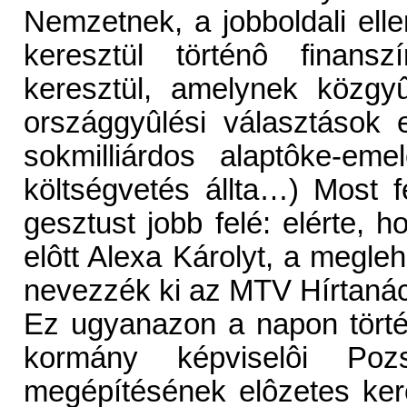
Nemzetnek, a jobboldali el
keresztül történô finans
keresztül, amelynek közgy
országgyûlési választások e
sokmilliárdos alaptôke-em
költségvetés állta…) Most 
gesztust jobb felé: elérte,
elôtt Alexa Károlyt, a megle
nevezzék ki az MTV Hírtaná
Ez ugyanazon a napon törté
kormány képviselôi Poz
megépítésének elôzetes ker