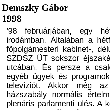
Demszky Gábor
1998
’98 februárjában, egy hé
irodámban. Általában a hét
fôpolgámesteri kabinet-, dél
SZDSZ ÜT sokszor éjszakáb
utcában. És persze a csak 
egyéb ügyek és programok
televíziót. Akkor még a
házszabály normális értel
plenáris parlamenti ülés. A