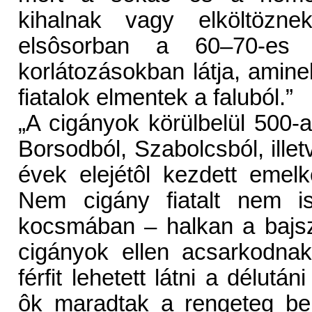
kihalnak vagy elköltözn
elsôsorban a 60–70-es 
korlátozásokban látja, ami
fiatalok elmentek a faluból.”
„A cigányok körülbelül 500-
Borsodból, Szabolcsból, illetv
évek elejétôl kezdett emel
Nem cigány fiatalt nem is
kocsmában – halkan a bajsz
cigányok ellen acsarkodna
férfit lehetett látni a délutá
ôk maradtak a rengeteg bej