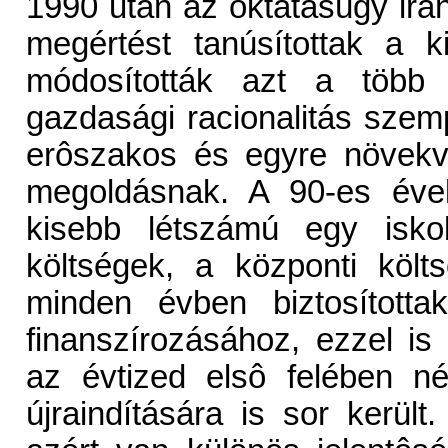
1990 után az oktatásügy irán
megértést tanúsítottak a k
módosították azt a több 
gazdasági racionalitás szemp
erôszakos és egyre növekvô
megoldásnak. A 90-es évek
kisebb létszámú egy isko
költségek, a központi költ
minden évben biztosítottak
finanszírozásához, ezzel is
az évtized elsô felében n
újraindítására is sor kerül