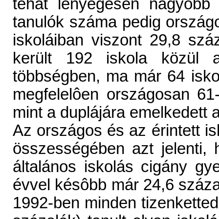
tehát lényegesen nagyobb 
tanulók száma pedig országo
iskoláiban viszont 29,8 szá
került 192 iskola közül 
többségben, ma már 64 isko
megfelelôen országosan 61-r
mint a duplájára emelkedett 
Az országos és az érintett i
összességében azt jelenti
általános iskolás cigány gye
évvel késôbb már 24,6 százal
1992-ben minden tizenkettedi