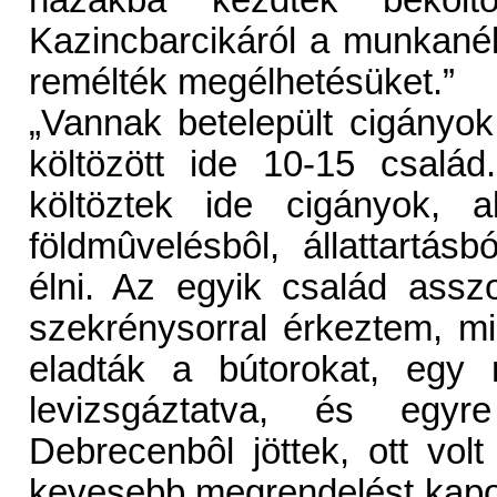
házakba kezdtek bekölt
Kazincbarcikáról a munkanélkü
remélték megélhetésüket.”
„Vannak betelepült cigányok
költözött ide 10-15 család
költöztek ide cigányok, 
földmûvelésbôl, állattartá
élni. Az egyik család assz
szekrénysorral érkeztem, 
eladták a bútorokat, egy 
levizsgáztatva, és egy
Debrecenbôl jöttek, ott volt
kevesebb megrendelést kapott