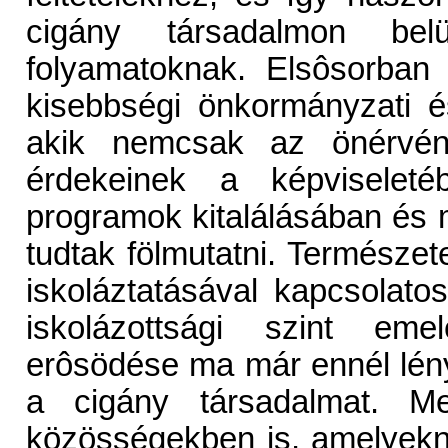
cigány társadalmon belü
folyamatoknak. Elsôsorban 
kisebbségi önkormányzati és
akik nemcsak az önérvén
érdekeinek a képviseleté
programok kitalálásában és
tudtak fölmutatni. Természe
iskoláztatásával kapcsolato
iskolázottsági szint eme
erôsödése ma már ennél lén
a cigány társadalmat. Meg
közösségekben is, amelyekne