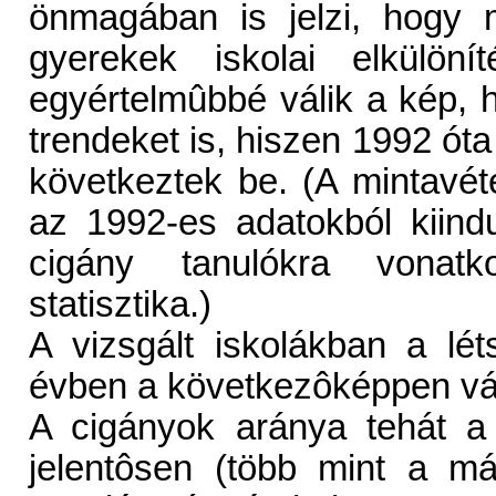
önmagában is jelzi, hogy 
gyerekek iskolai elkülö
egyértelmûbbé válik a kép, 
trendeket is, hiszen 1992 óta
következtek be. (A mintavét
az 1992-es adatokból kiindu
cigány tanulókra vonatk
statisztika.)
A vizsgált iskolákban a lé
évben a következôképpen vál
A cigányok aránya tehát a 
jelentôsen (több mint a má