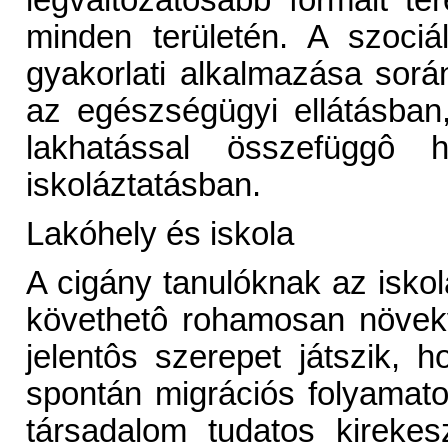
legváltozatosabb formáit t
minden területén. A szociá
gyakorlati alkalmazása sor
az egészségügyi ellátásban
lakhatással összefüggô 
iskoláztatásban.
Lakóhely és iskola
A cigány tanulóknak az isk
követhetô rohamosan növekv
jelentôs szerepet játszik,
spontán migrációs folyamato
társadalom tudatos kireke