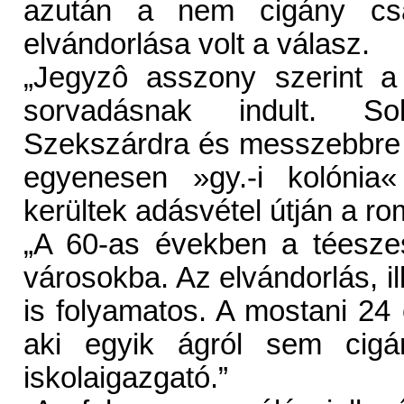
azután a nem cigány csa
elvándorlása volt a válasz.
„Jegyzô asszony szerint a
sorvadásnak indult. So
Szekszárdra és messzebbre 
egyenesen »gy.-i kolónia
kerültek adásvétel útján a ro
„A 60-as években a téeszes
városokba. Az elvándorlás, i
is folyamatos. A mostani 24
aki egyik ágról sem cig
iskolaigazgató.”