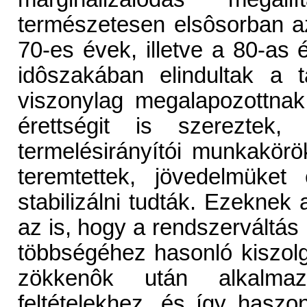
természetesen elsôsorban a
70-es évek, illetve a 80-as
idôszakában elindultak a t
viszonylag megalapozottnak 
érettségit is szereztek, 
termelésirányítói munkakörö
teremtettek, jövedelmüket
stabilizálni tudták. Ezekne
az is, hogy a rendszerváltás
többségéhez hasonló kiszolg
zökkenôk után alkalmaz
feltételekhez, és így haszon