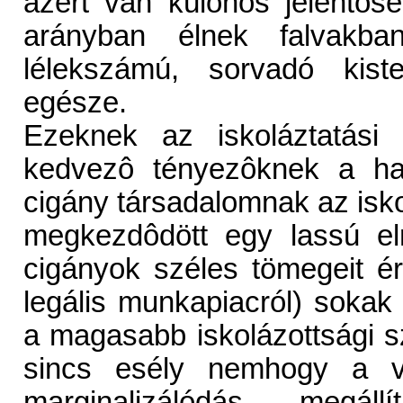
azért van különös jelentô
arányban élnek falvakban
lélekszámú, sorvadó kist
egésze.
Ezeknek az iskoláztatási 
kedvezô tényezôknek a hat
cigány társadalomnak az isk
megkezdôdött egy lassú el
cigányok széles tömegeit ér
legális munkapiacról) sokak
a magasabb iskolázottsági s
sincs esély nemhogy a v
marginalizálódás megá