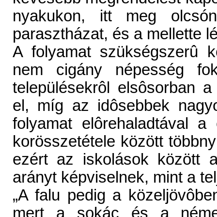
nyakukon, itt meg olcsón
parasztházat, és a mellette lé
A folyamat szükségszerû 
nem cigány népesség foko
településekrôl elsôsorban a
el, míg az idôsebbek nagy
folyamat elôrehaladtával 
korösszetétele között többn
ezért az iskolások között
arányt képviselnek, mint a t
„A falu pedig a közeljövôbe
mert a sokác és a német