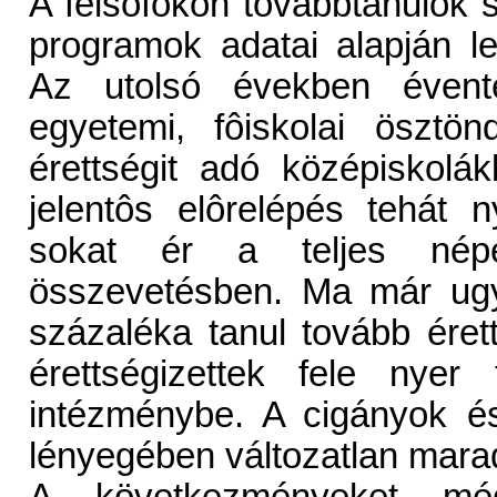
A felsôfokon továbbtanulók 
programok adatai alapján le
Az utolsó években évente
egyetemi, fôiskolai ösztö
érettségit adó középiskolá
jelentôs elôrelépés tehát
sokat ér a teljes népe
összevetésben. Ma már ugy
százaléka tanul tovább éret
érettségizettek fele nyer f
intézménybe. A cigányok és
lényegében változatlan mara