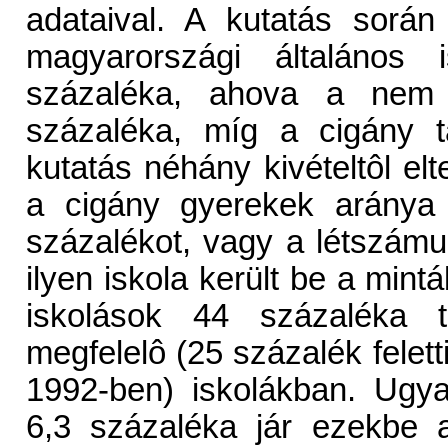
adataival. A kutatás során
magyarországi általános 
százaléka, ahova a nem 
százaléka, míg a cigány t
kutatás néhány kivételtôl elt
a cigány gyerekek aránya
százalékot, vagy a létszámu
ilyen iskola került be a min
iskolások 44 százaléka ta
megfelelô (25 százalék feletti
1992-ben) iskolákban. Ugy
6,3 százaléka jár ezekbe 