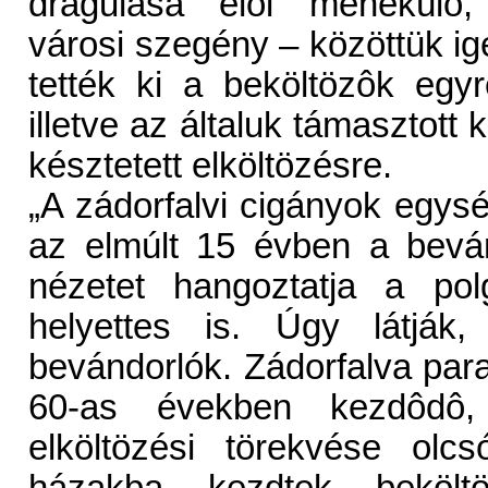
drágulása elôl menekülô, e
városi szegény – közöttük i
tették ki a beköltözôk egy
illetve az általuk támasztott 
késztetett elköltözésre.
„A zádorfalvi cigányok egys
az elmúlt 15 évben a beván
nézetet hangoztatja a pol
helyettes is. Úgy látjá
bevándorlók. Zádorfalva par
60-as években kezdôdô,
elköltözési törekvése olc