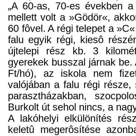
„A 60-as, 70-es években a f
mellett volt a »Gödör«, akkor
60 fôvel. A régi telepet a »C
falu egyik régi, kiesô részé
újtelepi rész kb. 3 kilom
gyerekek busszal járnak be. 
Ft/hó), az iskola nem fize
valójában a falu régi része,
parasztházakban, szocpol
Burkolt út sehol nincs, a nag
A lakóhelyi elkülönítés ré
keletû megerôsítése azonb