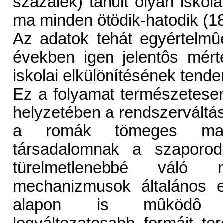
százalék) tanult olyan iskol
ma minden ötödik-hatodik (18
Az adatok tehát egyértelmûe
években igen jelentôs mért
iskolai elkülönítésének tende
Ez a folyamat természetese
helyzetében a rendszerváltás
a romák tömeges margi
társadalomnak a szaporod
türelmetlenebbé váló m
mechanizmusok általános e
alapon is mûködô há