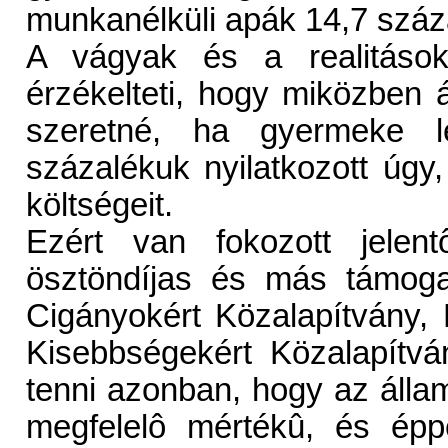
munkanélküli apák 14,7 száza
A vágyak és a realitások 
érzékelteti, hogy miközben 
szeretné, ha gyermeke le
százalékuk nyilatkozott úgy, 
költségeit.
Ezért van fokozott jelent
ösztöndíjas és más támoga
Cigányokért Közalapítvány,
Kisebbségekért Közalapítvá
tenni azonban, hogy az álla
megfelelô mértékû, és épp