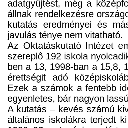
adatgyûjtést, még a középf
állnak rendelkezésre orszá
kutatás eredményei és más
javulás ténye nem vitatható.
Az Oktatáskutató Intézet em
szereplô 192 iskola nyolcadi
ben a 13, 1998-ban a 15,8, 1
érettségit adó középiskolá
Ezek a számok a fentebb id
egyenletes, bár nagyon lassú
A kutatás – kevés számú kivé
általános iskolákra terjedt 