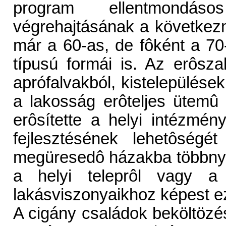
program ellentmondá
végrehajtásának a következ
már a 60-as, de fôként a 70-
típusú formái is. Az erôsza
aprófalvakból, kistelepülése
a lakosság erôteljes ütemû 
erôsítette a helyi intézmény
fejlesztésének lehetôségét
megüresedô házakba többnyir
a helyi teleprôl vagy a 
lakásviszonyaikhoz képest ez 
A cigány családok beköltözé