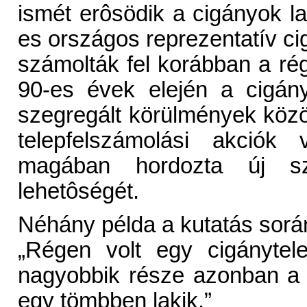
ismét erôsödik a cigányok la
es országos reprezentatív ci
számolták fel korábban a rég
90-es évek elején a cigán
szegregált körülmények közöt
telepfelszámolási akciók
magában hordozta új sz
lehetôségét.
Néhány példa a kutatás során
„Régen volt egy cigánytel
nagyobbik része azonban a f
egy tömbben lakik.”