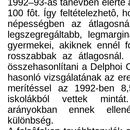
1992–93-as tanévben elérte 
100 fôt. Így feltételezhetô, h
népességben az átlagosná
legszegregáltabb, legmargi
gyermekei, akiknek ennél f
rosszabbak az átlagosnál.
összehasonlítani a Delphoi 
hasonló vizsgálatának az er
merítéssel az 1992-ben 8,
iskolákból vettek mintá
arányokban ennek ellen
különbség.