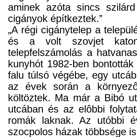
aminek azóta sincs szilárd 
cigányok építkeztek.”
„A régi cigánytelep a telepü
és a volt szovjet katon
telepfelszámolás a hatvana
kunyhót 1982-ben bontották 
falu túlsó végébe, egy utcáb
az évek során a környezô
költöztek. Ma már a Bibó u
utcában és az elôbbi folyta
romák laknak. Az utóbbi é
szocpolos házak többsége is