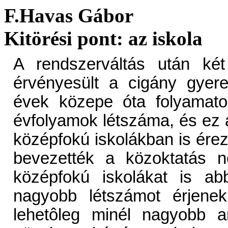
F.Havas Gábor
Kitörési pont: az iskola
A rendszerváltás után két
érvényesült a cigány gyere
évek közepe óta folyamato
évfolyamok létszáma, és ez 
középfokú iskolákban is ére
bevezették a közoktatás n
középfokú iskolákat is ab
nagyobb létszámot érjenek
lehetôleg minél nagyobb a