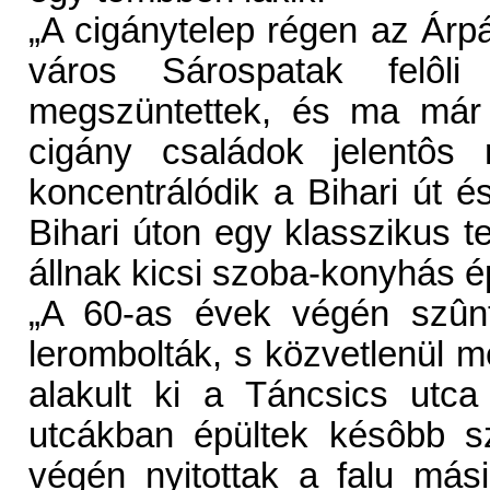
„A cigánytelep régen az Árp
város Sárospatak felôli
megszüntettek, és ma már 
cigány családok jelentôs
koncentrálódik a Bihari út 
Bihari úton egy klasszikus 
állnak kicsi szoba-konyhás é
„A 60-as évek végén szûnt
lerombolták, s közvetlenül me
alakult ki a Táncsics utc
utcákban épültek késôbb s
végén nyitottak a falu más