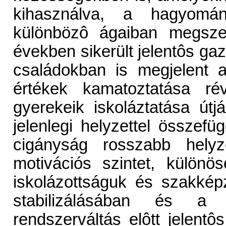
kihasználva, a hagyomá
különbözô ágaiban megszer
években sikerült jelentôs ga
családokban is megjelent 
értékek kamatoztatása rév
gyerekeik iskoláztatása út
jelenlegi helyzettel összef
cigányság rosszabb helyze
motivációs szintet, külön
iskolázottságuk és szakkép
stabilizálásában és a 
rendszerváltás elôtt jelent