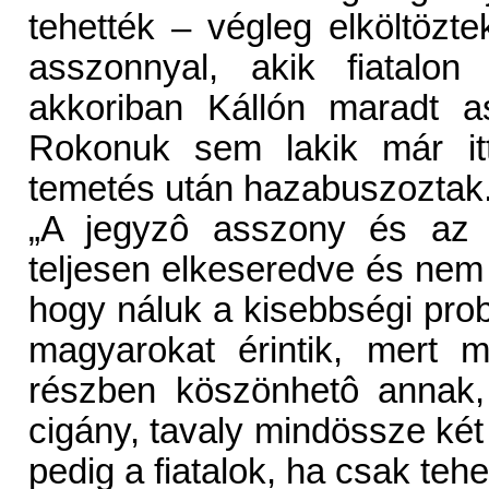
tehették – végleg elköltözt
asszonnyal, akik fiatalo
akkoriban Kállón maradt a
Rokonuk sem lakik már itt
temetés után hazabuszoztak.
„A jegyzô asszony és az á
teljesen elkeseredve és nem 
hogy náluk a kisebbségi pr
magyarokat érintik, mert 
részben köszönhetô annak,
cigány, tavaly mindössze két
pedig a fiatalok, ha csak tehet