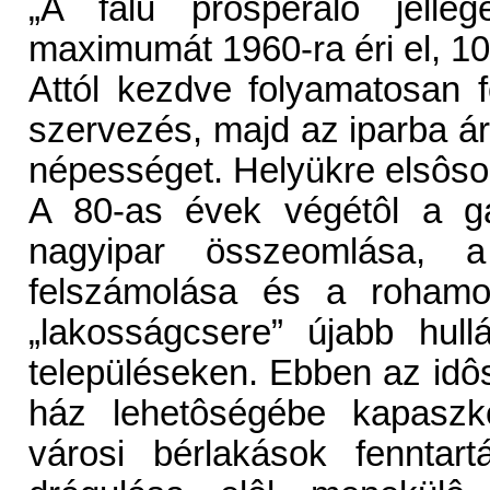
„A falu prosperáló jelle
maximumát 1960-ra éri el, 10
Attól kezdve folyamatosan 
szervezés, majd az iparba ár
népességet. Helyükre elsôso
A 80-as évek végétôl a ga
nagyipar összeomlása, 
felszámolása és a rohamo
„lakosságcsere” újabb hull
településeken. Ebben az id
ház lehetôségébe kapaszk
városi bérlakások fenntar