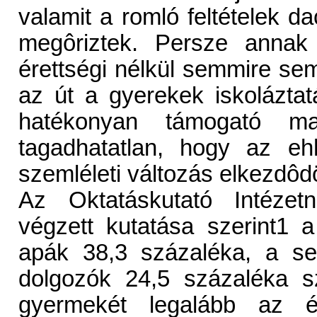
valamit a romló feltételek d
megôriztek. Persze annak
érettségi nélkül semmire s
az út a gyerekek iskoláztat
hatékonyan támogató mag
tagadhatatlan, hogy az eh
szemléleti változás elkezdôdö
Az Oktatáskutató Intéze
végzett kutatása szerint1
apák 38,3 százaléka, a se
dolgozók 24,5 százaléka s
gyermekét legalább az ér