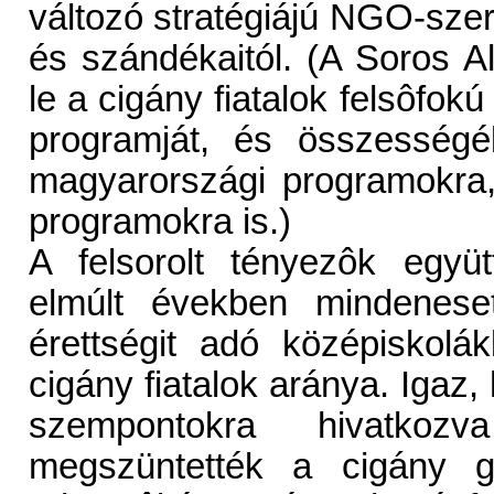
változó stratégiájú NGO-szer
és szándékaitól. (A Soros Al
le a cigány fiatalok felsôfok
programját, és összességé
magyarországi programokra,
programokra is.)
A felsorolt tényezôk együ
elmúlt években mindenese
érettségit adó középiskolá
cigány fiatalok aránya. Igaz
szempontokra hivatkozv
megszüntették a cigány gy