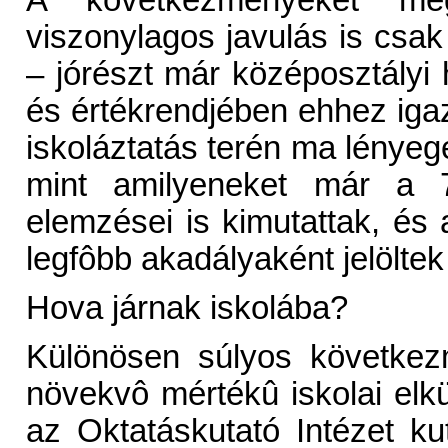
A következményeket mé
viszonylagos javulás is csa
– jórészt már középosztályi 
és értékrendjében ehhez igaz
iskoláztatás terén ma lényeg
mint amilyeneket már a 7
elemzései is kimutattak, és 
legfôbb akadályaként jelölte
Hova járnak iskolába?
Különösen súlyos következ
növekvô mértékû iskolai elkü
az Oktatáskutató Intézet ku