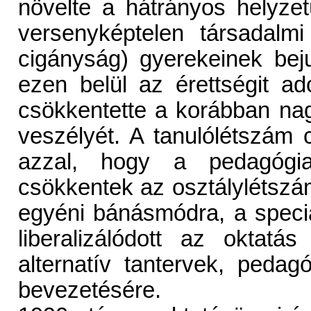
növelte a hátrányos helyzet
versenyképtelen társadalm
cigányság) gyerekeinek bejut
ezen belül az érettségit a
csökkentette a korábban n
veszélyét. A tanulólétszám 
azzal, hogy a pedagógiai
csökkentek az osztálylétszá
egyéni bánásmódra, a speci
liberalizálódott az oktatás
alternatív tantervek, peda
bevezetésére.