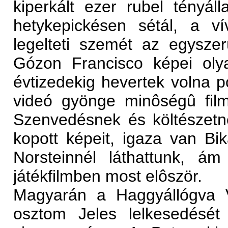
kiperkált ezer rubel tény
hetykepickésen sétál, a v
legelteti szemét az egysze
Gózon Francisco képei olya
évtizedekig hevertek volna 
videó gyönge minôségû filmr
Szenvedésnek és költészetne
kopott képeit, igaza van Bi
Norsteinnél láthattunk, á
játékfilmben most elôször.
Magyarán a Haggyállógva V
osztom Jeles lelkesedésé