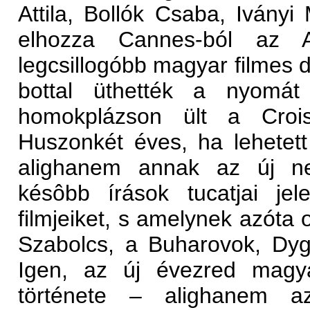
Attila, Bollók Csaba, Iványi 
elhozza Cannes-ból az 
legcsillogóbb magyar filmes dí
bottal üthették a nyomát 
homokplázson ült a Crois
Huszonkét éves, ha lehetett 
alighanem annak az új ne
késôbb írások tucatjai je
filmjeiket, s amelynek azóta 
Szabolcs, a Buharovok, Dy
Igen, az új évezred magya
története – alighanem a