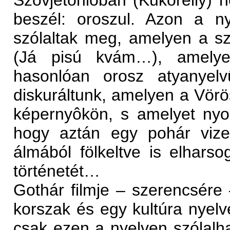
Szovjetónióban (Kukorelly) n
beszél: oroszul. Azon a ny
szólaltak meg, amelyen a sza
(Já pisú kvám…), amelye
hasonlóan orosz atyanyelv
diskuráltunk, amelyen a Vörö
képernyôkön, s amelyet nyolc
hogy aztán egy pohár vize
álmából fölkeltve is elhars
történetét…
Gothár filmje – szerencsére
korszak és egy kultúra nyelve
csak ezen a nyelven szólalha