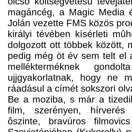
olcsó költségvetésû tévéjáté
magáncég, a Magic Media és 
Jolán vezette FMS közös pro
királyi tévében kísérleti mû
dolgozott ott többek között, 
pedig még öt év sem telt el a
mellékterméknek gondo
ujjgyakorlatnak, hogy ne 
ráadásul a címét sokszori ol
Be a moziba, s már a tizedik
film, szerényen, hírverés 
ôszinte, bravúros filmovi