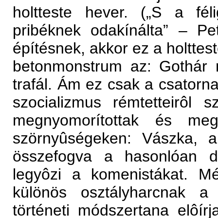
holtteste hever. („S a fél
pribéknek odakínálta” – Pet
építésnek, akkor ez a holttes
betonmonstrum az: Gothár 
trafál. Ám ez csak a csatorna
szocializmus rémtetteirôl 
megnyomorítottak és megs
szörnyûségeken: Vászka, a 
összefogva a hasonlóan dör
legyôzi a komenistákat. M
különös osztályharcnak a
történeti módszertana elôír