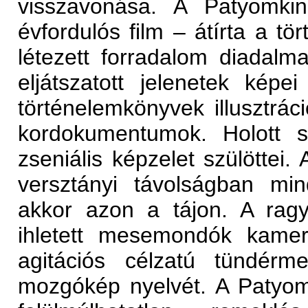
visszavonása. A Patyomki
évfordulós film – átírta a t
létezett forradalom diadalm
eljátszatott jelenetek kép
történelemkönyvek illusztrác
kordokumentumok. Holott 
zseniális képzelet szülöttei. 
versztányi távolságban mi
akkor azon a tájon. A ragy
ihletett mesemondók kamerá
agitációs célzatú tündérm
mozgókép nyelvét. A Patyom