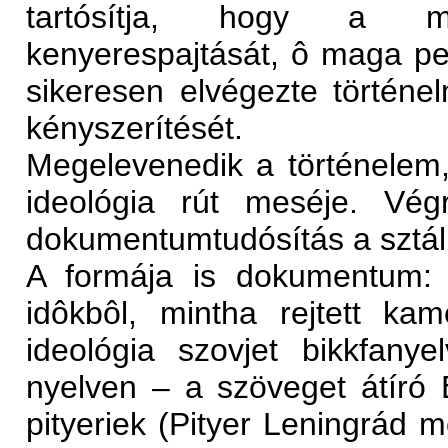
tartósítja, hogy a me
kenyerespajtását, ô maga pe
sikeresen elvégezte történe
kényszerítését.
Megelevenedik a történelem, 
ideológia rút meséje. Vég
dokumentumtudósítás a sztáli
A formája is dokumentum: t
idôkbôl, mintha rejtett ka
ideológia szovjet bikkfan
nyelven – a szöveget átíró 
pityeriek (Pityer Leningrád 