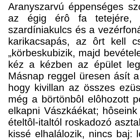
Aranyszarvú éppenséges szov
az égig érô fa tetejére, 
szardíniakulcs és a vezérfo
karikacsapás, az ôrt kell 
„körbeskubizik, majd bevételez
kéz a kézben az épület legt
Másnap reggel üresen ásít a s
hogy kivillan az összes ezüs
még a börtönbôl elôhozott p
elkapni Vászkáékat; hôseink
ételtôl-italtól roskadozó aszt
kissé elhalálozik, nincs baj