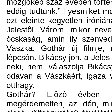
mozgókép száz évében történt
eddig tudtunk.” Ilyesmiket m
ezt eleinte kegyetlen irón
Jelestôl. Várom, mikor neve
ócskaság, amin ily szenved
Vászka, Gothár új filmje,
lépcsôn. Bikácsy jön, a Jeles
neki, nem, válaszolja Bikács
odavan a Vászkáért, igaza
otthagy.
Gothár? Elôzô évben na
megérdemelten, az idén, min