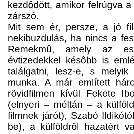
kezdôdött, amikor felrúgva a m
zárszó.
Mit sem ér, persze, a jó f
nekibuzdulás, ha nincs a fes
Remekmû, amely az ese
évtizedekkel késôbb is eml
találgatni, lesz-e, s melyi
munka. A már említett hár
rövidfilmen kívül Fekete Ib
(elnyeri – méltán – a külföld
filmnek járót), Szabó Ildikótó
be), a külföldrôl hazatért v