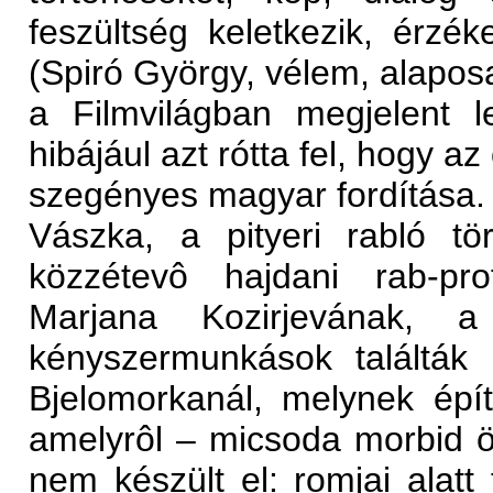
feszültség keletkezik, érzék
(Spiró György, vélem, alaposan
a Filmvilágban megjelent l
hibájául azt rótta fel, hogy 
szegényes magyar fordítása.
Vászka, a pityeri rabló tör
közzétevô hajdani rab-pr
Marjana Kozirjevának, a 
kényszermunkások találták
Bjelomorkanál, melynek építé
amelyrôl – micsoda morbid öt
nem készült el: romjai alatt 