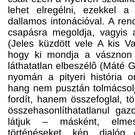
lehet elregélni, ezekkel 
dallamos intonációval. A ren
csapásra megoldja, vagyis 
(Jeles küzdött vele A kis V
hogy ki mondja a vásznon 
láthatatlan elbeszélô (Máté 
nyomán a pityeri história 
hang nem pusztán tolmácsol
fordít, hanem összefoglal, t
összehasonlíthatatlanul gaz
látjuk – másként, elmes
történéseket, kép, dialóg