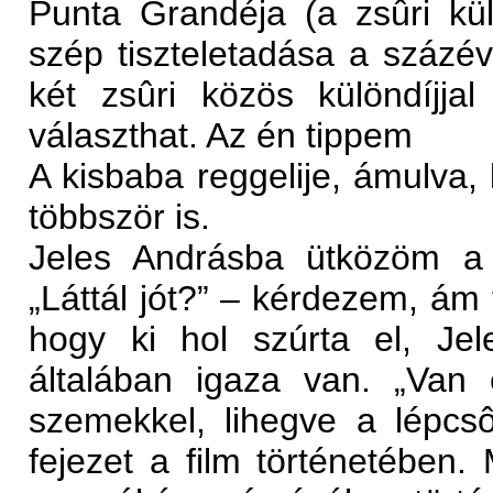
Punta Grandéja (a zsûri kül
szép tiszteletadása a százév
két zsûri közös különdíjjal 
választhat. Az én tippem
A kisbaba reggelije, ámulva,
többször is.
Jeles Andrásba ütközöm a 
„Láttál jót?” – kérdezem, ám
hogy ki hol szúrta el, Jel
általában igaza van. „Van
szemekkel, lihegve a lépcsôj
fejezet a film történetében.