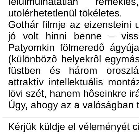
felülmúlhatatlan remek
utolérhetetlenül tökéletes.
Gothár filmje az eizensteini 
jó volt hinni benne – viss
Patyomkin fölmeredô ágyúj
(különbözô helyekrôl egymás
füstben és három oroszlán
attraktív intellektuális mon
lövi szét, hanem hôseinkre irá
Úgy, ahogy az a valóságban t
Kérjük küldje el véleményét 