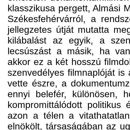
klasszikusa pergett, Almási M
Székesfehérvárról, a rendsz
jellegzetes útját mutatta me
kilábalást az egyik, a sze
lecsúszást a másik, ha van
akkor ez a két hosszú filmdo
szenvedélyes filmnaplóját is 
vette észre, a dokumentumzs
ennyi belefér, különösen, 
kompromittálódott politikus 
azon a télen a vitathatatlan
elnökölt, társaságában az ug