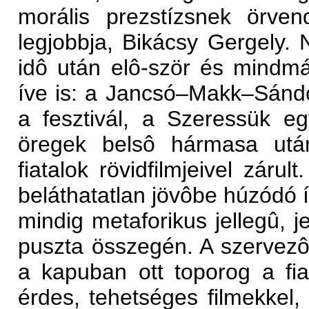
morális prezstízsnek örve
legjobbja, Bikácsy Gergely.
idô után elô-ször és mindm
íve is: a Jancsó–Makk–Sándor
a fesztivál, a Szeressük e
öregek belsô hármasa utá
fiatalok rövidfilmjeivel zárul
beláthatatlan jövôbe húzódó ív
mindig metaforikus jellegû, j
puszta összegén. A szervezô
a kapuban ott toporog a fiat
érdes, tehetséges filmekkel,