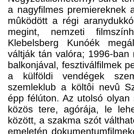
a nagyfilmes premiereknek a
mûködött a régi aranydukkós
megint, nemzeti filmszín
Klebelsberg Kunóék megál
váltják tán valóra; 1996-ban 
balkonjával, fesztiválfilmek 
a külföldi vendégek szem
szemleklub a költôi nevû Sz
épp félúton. Az utolsó olyan
közös tere, agórája, le lehe
között, a szakma szót válthat
emeletén dokumentumfilmeket