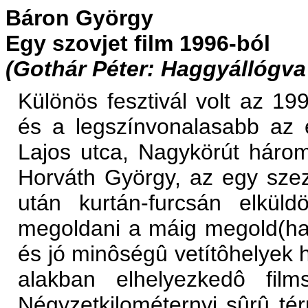
Báron György
Egy szovjet film 1996-ból
(Gothár Péter: Haggyállógva
Különös fesztivál volt az 1
és a legszínvonalasabb az 
Lajos utca, Nagykörút háro
Horváth György, az egy szez
után kurtán-furcsán elküldö
megoldani a máig megold(hat
és jó minôségû vetítôhelyek h
alakban elhelyezkedô film
Négyzetkilométernyi sûrû té