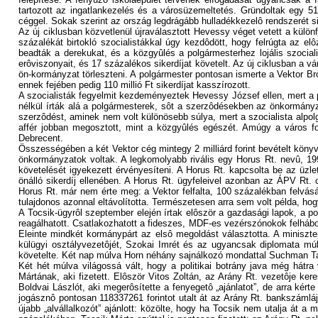
tartozott az ingatlankezelés és a városüzemeltetés. Gründoltak egy 51
céggel. Sokak szerint az ország legdrágább hulladékkezelô rendszerét sik
Az új ciklusban közvetlenül újraválasztott Hevessy véget vetett a külö
százalékát birtokló szocialistákkal úgy kezdôdött, hogy felrúgta az e
beadták a derekukat, és a közgyûlés a polgármesterhez lojális szociali
erôviszonyait, és 17 százalékos sikerdíjat követelt. Az új ciklusban a vá
ön-kormányzat törleszteni. A polgármester pontosan ismerte a Vektor Bróke
ennek fejében pedig 110 millió Ft sikerdíjat kasszírozott.
A szocialisták fegyelmit kezdeményeztek Hevessy József ellen, mert a po
nélkül írták alá a polgármesterek, sôt a szerzôdésekben az önkormán
szerzôdést, aminek nem volt különösebb súlya, mert a szocialista alpol
affér jobban megosztott, mint a közgyûlés egészét. Amúgy a város f
Debrecent.
Összességében a két Vektor cég mintegy 2 milliárd forint bevételt könyve
önkormányzatok voltak. A legkomolyabb rivális egy Horus Rt. nevû, 199
követelését igyekezett érvényesíteni. A Horus Rt. kapcsolta be az üzl
önálló sikerdíj ellenében. A Horus Rt. ügyfeleivel azonban az ÁPV Rt. 
Horus Rt. már nem érte meg: a Vektor felfalta, 100 százalékban felvásá
tulajdonos azonnal eltávolította. Természetesen arra sem volt példa, h
A Tocsik-ügyrôl szeptember elején írtak elôször a gazdasági lapok, a p
reagálhatott. Csatlakozhatott a fideszes, MDF-es vezérszónokok felháb
Eleinte mindkét kormánypárt az elsô megoldást választotta. A minisz
külügyi osztályvezetôjét, Szokai Imrét és az ugyancsak diplomata múlt
követelte. Két nap múlva Horn néhány sajnálkozó mondattal Suchman Tam
Két hét múlva világossá vált, hogy a politikai botrány java még hátra
Mártának, aki fizetett. Elôször Vitos Zoltán, az Arány Rt. vezetôje ker
Boldvai Lászlót, aki megerôsítette a fenyegetô „ajánlatot”, de arra kér
jogásznô pontosan 118337261 forintot utalt át az Arány Rt. bankszámlá
újabb „alvállalkozót” ajánlott: közölte, hogy ha Tocsik nem utalja át 