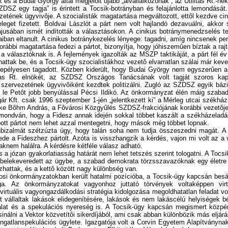
 és a Budai György által megjelölt újabb „alvállalkozónak”, az Utilitas Rt.-ne
DSZ egy tagja” is érintett a Tocsik-botrányban és felajánlotta lemondását
tének ügyvivôje. A szocialisták magatartása megváltozott, ettôl kezdve ci
get fizetett. Boldvai Lászlót a párt nem volt hajlandó dezavuálni, akkor
usában ismét indították a választásokon. A cinikus botránymenedzselés tec
aiban eltanult. A cinikus botránykezelés lényege: tagadni, amíg nincsenek per
korábbi magatartása fedezi a pártot, bizonyítja, hogy jóhiszemûen bíztak a raj
ja a választóknak is. A fejlemények igazolták az MSZP taktikáját, a párt fél é
lhattak be, és a Tocsik-ügy szocialistákhoz vezetô elvarratlan szálai már kev
nepélyesen tagadott. Közben kiderült, hogy Budai György nem egyszerûen a 
s Rt. elnökét, az SZDSZ Országos Tanácsának volt tagját szoros kapcsol
 szervezetének ügyvivôiként kezdtek politizálni. Zugló az SZDSZ egyik bázis
e Petôt jobb benyúlással Pécsi Ildikó. Az önkormányzat élén máig szabad de
gár Kft. csak 1996 szeptember 1-jén „jelentkezett ki” a Mérleg utcai székház
öke Bôhm András, a Fôvárosi Közgyûlés SZDSZ-frakciójának korábbi vezetôje. 
lô, mondván, hogy a Fidesz annak idején sokkal többet kaszált a székházela
pott pártot nem lehet azzal mentegetni, hogy mások még többet lopnak.
önbizalmát szétzúzta úgy, hogy talán soha nem tudja összeszedni magát. A p
de a Fideszhez pártolt. Azóta is visszhangzik a kérdés, vajon mi volt az a
aknem halálra. A kérdésre kétféle válasz adható.
 a józan gyakorlatiasság határát nem lehet tetszés szerint tologatni. A Toc
n belekeveredett az ügybe, a szabad demokrata törzsszavazóknak egy életre
zhattak, és a kettô között nagy különbség van.
osi önkormányzatokban került hatalmi pozícióba, a Tocsik-ügy kapcsán bes
a. Az önkormányzatokat vagyonhoz juttató törvények voltaképpen virtu
 virtuális vagyongazdálkodási stratégia kidolgozása megoldhatatlan feladat 
állaltak lakások elidegenítésére, lakások és nem lakáscélú helyiségek béré
álat és a spekulációs nyereség is. A Tocsik-ügy kapcsán megismert közpén
sinálni a Vektor közvetítôi sikerdíjából, ami csak abban különbözik más eljá
ngatlanspekulációs ügylete. Igazgatója volt a Corvin Egyetem Alapítványn