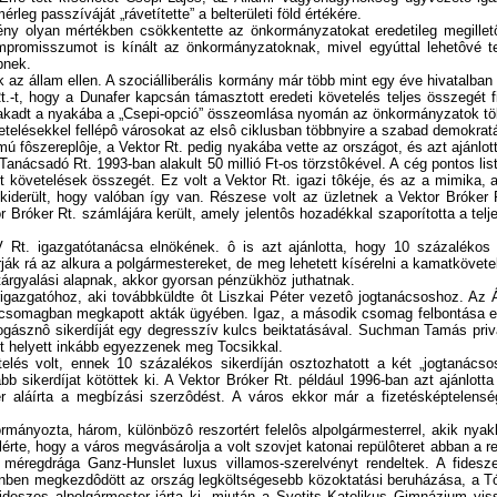
leg passzíváját „rávetítette” a belterületi föld értékére.
ény olyan mértékben csökkentette az önkormányzatokat eredetileg megillet
mpromisszumot is kínált az önkormányzatoknak, mivel egyúttal lehetôvé te
bnek.
 az állam ellen. A szociálliberális kormány már több mint egy éve hivatalban 
-t, hogy a Dunafer kapcsán támasztott eredeti követelés teljes összegét fi
kadt a nyakába a „Csepi-opció” összeomlása nyomán az önkormányzatok több 
övetelésekkel fellépô városokat az elsô ciklusban többnyire a szabad demokra
fôszereplôje, a Vektor Rt. pedig nyakába vette az országot, és azt ajánlott
anácsadó Rt. 1993-ban alakult 50 millió Ft-os törzstôkével. A cég pontos list
ott követelések összegét. Ez volt a Vektor Rt. igazi tôkéje, és az a mimika,
iderült, hogy valóban így van. Részese volt az üzletnek a Vektor Bróker 
 Bróker Rt. számlájára került, amely jelentôs hozadékkal szaporította a telje
Rt. igazgatótanácsa elnökének. ô is azt ajánlotta, hogy 10 százalékos s
ják rá az alkura a polgármestereket, de meg lehetett kísérelni a kamatkövete
tárgyalási alapnak, akkor gyorsan pénzükhöz juthatnak.
zérigazgatóhoz, aki továbbküldte ôt Liszkai Péter vezetô jogtanácsoshoz. A
 csomagban megkapott akták ügyében. Igaz, a második csomag felbontása elôt
ogásznô sikerdíját egy degresszív kulcs beiktatásával. Suchman Tamás privati
út helyett inkább egyezzenek meg Tocsikkal.
vetelés volt, ennek 10 százalékos sikerdíján osztozhatott a két „jogtanác
bb sikerdíjat kötöttek ki. A Vektor Bróker Rt. például 1996-ban azt ajánlo
ter aláírta a megbízási szerzôdést. A város ekkor már a fizetésképtelen
rmányozta, három, különbözô reszortért felelôs alpolgármesterrel, akik nyakl
te, hogy a város megvásárolja a volt szovjet katonai repülôteret abban a rem
t méregdrága Ganz-Hunslet luxus villamos-szerelvényt rendeltek. A fides
nben megkezdôdött az ország legköltségesebb közoktatási beruházása, a Tóth
fideszes alpolgármester járta ki, miután a Svetits Katolikus Gimnázium vis