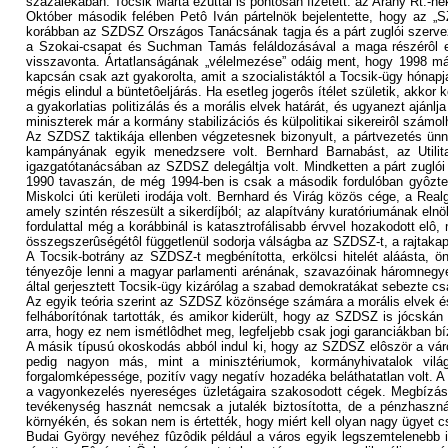
százalékában. Tocsik Márta ezúttal is pontosan fizetett: az Arány Rt.-nek
Október második felében Petô Iván pártelnök bejelentette, hogy az „SZ
korábban az SZDSZ Országos Tanácsának tagja és a párt zuglói szerveze
a Szokai-csapat és Suchman Tamás feláldozásával a maga részérôl ele
visszavonta. Ártatlanságának „vélelmezése” odáig ment, hogy 1998 máj
kapcsán csak azt gyakorolta, amit a szocialistáktól a Tocsik-ügy hónapj
mégis elindul a büntetôeljárás. Ha esetleg jogerôs ítélet születik, akkor 
a gyakorlatias politizálás és a morális elvek határát, és ugyanezt ajánl
miniszterek már a kormány stabilizációs és külpolitikai sikereirôl számo
Az SZDSZ taktikája ellenben végzetesnek bizonyult, a pártvezetés ün
kampányának egyik menedzsere volt. Bernhard Barnabást, az Utilita
igazgatótanácsában az SZDSZ delegáltja volt. Mindketten a párt zuglói
1990 tavaszán, de még 1994-ben is csak a második fordulóban gyôzte l
Miskolci úti kerületi irodája volt. Bernhard és Virág közös cége, a Real
amely szintén részesült a sikerdíjból; az alapítvány kuratóriumának eln
fordulattal még a korábbinál is katasztrofálisabb érvvel hozakodott e
összegszerûségétôl függetlenül sodorja válságba az SZDSZ-t, a rajtaka
A Tocsik-botrány az SZDSZ-t megbénította, erkölcsi hitelét aláásta, 
tényezôje lenni a magyar parlamenti arénának, szavazóinak háromnegye
által gerjesztett Tocsik-ügy kizárólag a szabad demokratákat sebezte cs
Az egyik teória szerint az SZDSZ közönsége számára a morális elvek és
felháborítónak tartották, és amikor kiderült, hogy az SZDSZ is jócská
arra, hogy ez nem ismétlôdhet meg, legfeljebb csak jogi garanciákban bí
A másik típusú okoskodás abból indul ki, hogy az SZDSZ elôször a vár
pedig nagyon más, mint a minisztériumok, kormányhivatalok világ
forgalomképessége, pozitív vagy negatív hozadéka beláthatatlan volt. A
a vagyonkezelés nyereséges üzletágaira szakosodott cégek. Megbízást v
tevékenység hasznát nemcsak a jutalék biztosította, de a pénzhaszn
környékén, és sokan nem is értették, hogy miért kell olyan nagy ügyet c
Budai György nevéhez fûzôdik például a város egyik legszemtelenebb i