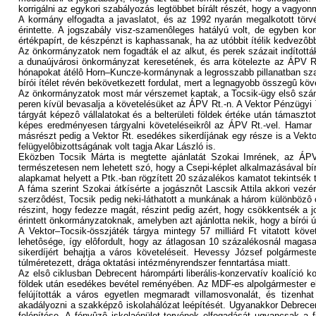
korrigálni az egykori szabályozás legtöbbet bírált részét, hogy a vagyonmér
A kormány elfogadta a javaslatot, és az 1992 nyarán megalkotott törv
érintette. A jogszabály visz-szamenôleges hatályú volt, de egyben ko
értékpapírt, de készpénzt is kaphassanak, ha az utóbbit ítélik kedvezôb
Az önkormányzatok nem fogadták el az alkut, és perek százait indították
a dunaújvárosi önkormányzat keresetének, és arra kötelezte az ÁPV Rt.
hónapokat átélô Horn–Kuncze-kormánynak a legrosszabb pillanatban sza
bírói ítélet révén bekövetkezett fordulat, mert a legnagyobb összegû k
Az önkormányzatok most már vérszemet kaptak, a Tocsik-ügy elsô számú 
peren kívül bevasalja a követelésüket az ÁPV Rt.-n. A Vektor Pénzügyi T
tárgyát képezô vállalatokat és a belterületi földek értéke után támaszt
képes eredményesen tárgyalni követeléseikrôl az ÁPV Rt.-vel. Hamar k
másrészt pedig a Vektor Rt. esedékes sikerdíjának egy része is a Vektor
felügyelôbizottságának volt tagja Akar László is.
Eközben Tocsik Márta is megtette ajánlatát Szokai Imrének, az ÁPV 
természetesen nem lehetett szó, hogy a Csepi-képlet alkalmazásával bír
alapkamat helyett a Ptk.-ban rögzített 20 százalékos kamatot tekintsék 
A fáma szerint Szokai átkísérte a jogásznôt Lascsik Attila akkori ve
szerzôdést, Tocsik pedig neki-láthatott a munkának a három különbözô
részint, hogy fedezze magát, részint pedig azért, hogy csökkentsék a j
érintett önkormányzatoknak, amelyben azt ajánlotta nekik, hogy a bírói 
A Vektor–Tocsik-összjáték tárgya mintegy 57 milliárd Ft vitatott kö
lehetôsége, így elôfordult, hogy az átlagosan 10 százalékosnál magasa
sikerdíjért behajtja a város követeléseit. Hevessy József polgármes
túlméretezett, drága oktatási intézményrendszer fenntartása miatt.
Az elsô ciklusban Debrecent hárompárti liberális-konzervatív koalíció ko
földek után esedékes bevétel reményében. Az MDF-es alpolgármester elér
felújították a város egyetlen megmaradt villamosvonalát, és tizenha
akadályozni a szakképzô iskolahálózat leépítését. Ugyanakkor Debrece
felépítése. A fényûzô iskolaépület tervének elfogadását ugyancsak a 