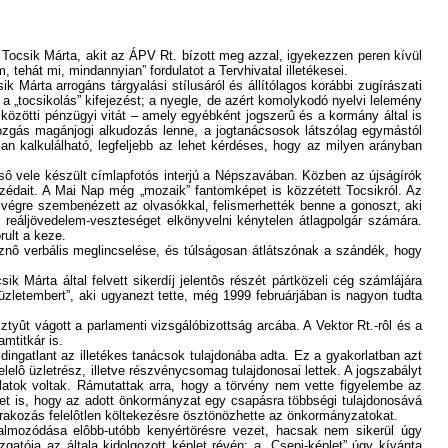
Tocsik Márta, akit az ÁPV Rt. bízott meg azzal, igyekezzen peren kívül
tehát mi, mindannyian” fordulatot a Tervhivatal illetékesei.
 Márta arrogáns tárgyalási stílusáról és állítólagos korábbi zugírászati
a „tocsikolás” kifejezést; a nyegle, de azért komolykodó nyelvi lelemény
k közötti pénzügyi vitát – amely egyébként jogszerû és a kormány által is
mozgás magánjogi alkudozás lenne, a jogtanácsosok látszólag egymástól
san kalkulálható, legfeljebb az lehet kérdéses, hogy az milyen arányban
lsô vele készült címlapfotós interjú a Népszavában. Közben az újságírók
zédait. A Mai Nap még „mozaik” fantomképet is közzétett Tocsikról. Az
 végre szembenézett az olvasókkal, felismerhették benne a gonoszt, aki
 reáljövedelem-veszteséget elkönyvelni kénytelen átlagpolgár számára.
ult a keze.
znô verbális meglincselése, és túlságosan átlátszónak a szándék, hogy
 Márta által felvett sikerdíj jelentôs részét pártközeli cég számlájára
zletembert”, aki ugyanezt tette, még 1999 februárjában is nagyon tudta
yût vágott a parlamenti vizsgálóbizottság arcába. A Vektor Rt.-rôl és a
amtitkár is.
ldingatlant az illetékes tanácsok tulajdonába adta. Ez a gyakorlatban azt
lelô üzletrész, illetve részvénycsomag tulajdonosai lettek. A jogszabályt
lalatok voltak. Rámutattak arra, hogy a törvény nem vette figyelembe az
elyzet is, hogy az adott önkormányzat egy csapásra többségi tulajdonosává
 várakozás felelôtlen költekezésre ösztönözhette az önkormányzatokat.
halmozódása elôbb-utóbb kenyértörésre vezet, hacsak nem sikerül úgy
atója az általa kidolgozott képlet révén: a „Csepi-képlet” úgy kívánta