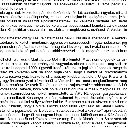
 százalékban osztrák tulajdonú hulladékkezelô vállalatot, a város pedig 15
erült létrehozni.
nféle ágazatok közvetlen pártellenôrzésének, és központosítani igyekezett a
lôzetes pártközi megállapodást, és nem volt hajlandó alpolgármesternek je
sta politikust választott alpolgármesternek, aki kellemes partnere lett Heve
ros kritikus pénzügyi helyzetbe került, az adósságspirál beindult, az évi adós
r Rt. politikai kapcsolatait, és aláírta a megbízási szerzôdést. A Vektor Bróke
lgármester közgyûlési felhatalmazás nélkül írta alá a szerzôdést. A Vektor 
yzatoknak le kellett mondaniuk ugyanazon szerzôdések megtámadásának jogár
gármester pártjával is dacolva támogatta Hevessyt, és hivatalában maradt. A
olytatta költekezô politikáját, a többletbevétel csak megerôsítette az ö
lhetett el, Tocsik Márta bruttó 804 millió forintot. Mást nem engedtek az üzl
5-ben alakult és „önkormányzati vagyonkezelésre” szakosodott cég volt, amel
etbe az budapesti 1000. ügyvédi irodát, rábízva a jogi részfeladatok megold
csak azt követôen volt hajlandó foglalkozni, hogy a Vektor Rt „önkormányza
rolta részvényeit, közvetlenül a botrány kirobbanása elôtt. Ungár Klára, a 
ogy egy önkormányzat közvetlenül, a Vektor Rt. és Tocsik megkerülésével meg
olitikai botrányt Deutsch Tamás parlamenti sajtószemléje robbantotta ki. A 
orodásához, feltéve, hogy volt hová visszavonulnia. A másik megoldás az ünn
terelnök szemrebbenés nélkül menesztette az ÁPV Rt. egész igazgatótanács
tal rendelkezô Bessenyei Zoltánt, valamint Spanyol Józsefet egyúttal a vádl
ást is a politikai süllyesztôbe küldte. Suchman bukását viszont a szabad d
 van. Kiderült, hogy Boldvai László szocialista képviselô és Budai György
este fel a jogásznôt, és Boldvaira hivatkozva „alvállalkozónak” ajánlkozott. 
te a jogásznôt, hogy ôt ne nagyon hívja telefonon, különösen ne a Köztársaság
jára. Májusban Budai György kereste meg Tocsik Mártát, és a Bajor sörözôbe 
a második csomagért kapott sikerdíj 80 százalékát, akkor elveszíti megbízásá