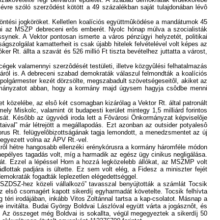
 évre szóló szerzôdést kötött a 49 százalékban saját tulajdonában lévô
 döntési jogköröket. Kelletlen koalíciós együttmûködése a mandátumok 45
lölni az MSZP debreceni erôs emberét. Nyolc hónap múlva a szocialisták
ssynek. A Vektor pontosan ismerte a város pénzügyi helyzetét, politikai
ságszolgálat kamatterheit is csak újabb hitelek felvételével volt képes az
r Rt. állta a szavát és 526 millió Ft tiszta bevételhez juttatta a várost,
cégek valamennyi szerzôdését testületi, illetve közgyûlési felhatalmazás
ól is. A debreceni szabad demokraták válaszul felmondták a koalíciós
 polgármester kezét dörzsölte, megszabadult szövetségeseitôl, akiket az
nkormányzatot abban, hogy a kormány majd úgysem hagyja csôdbe menni
et közelébe, az elsô két csomagban kizárólag a Vektor Rt. által patronált
y Miskolc, valamint öt budapesti kerület mintegy 1,5 milliárd forintos
ását. Késôbb az ügyvédi iroda lett a Fôvárosi Önkormányzat képviselôje
taival” már létrejött a megállapodás. Ezt azonban az outsider potyalesô
Horus Rt. felügyelôbizottságának tagja lemondott, a menedzsmentet az új
egyezett volna az ÁPV Rt.-vel.
hétrôl hétre hangosabb ellenzéki erénykórusra a kormány háromféle módon
epélyes tagadás volt, míg a harmadik az egész ügy cinikus negligálása.
át. Ezzel a lépéssel Horn a hozzá legközelebb állókat, az MSZMP volt
ottak padjára is ültette. Ez sem volt elég, a Fidesz a miniszter fejét
emokraták fogadták leplezetlen elégedettséggel.
 „SZDSZ-hez közeli vállalkozó” tavasszal benyújtották a számlát Tocsik
Az elsô csomagért kapott sikerdíj egyharmadát követelte. Tocsik felhívta
 téri irodájában, inkább Vitos Zoltánnal tartsa a kap-csolatot. Másnap a
invitálta. Budai György Boldvai Lászlóval együtt várta a jogásznôt, és
t. Az összeget még Boldvai is sokallta, végül megegyeztek a sikerdíj 50