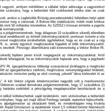
ô vagyont, amilyen mértékben a vállalat teljes adóssága a vagyonrészt
tte számukra, hogy a belterületi föld csökkentett értéke után ne csak
volt, amikor a Legfelsôbb Bíróság precedensértékû ítéletében helyt adott
zesse meg a városnak. A Bokros-féle stabilizációs mûtét miatt kritikus
mint 50 milliárdos követelése. Az SZDSZ-t kínosan érintette a jogerôs
ták kormányozták.
a a polgármestereknek, hogy átlagosan 10 százalékos sikerdíj ellenében
ával rendelkezett az érintett önkormányzatokról, pontosan ismerte a vita
 amivel megbízottai érzékeltették ügyfeleikkel, hogy ez és csak ez a cég
Rt. is, amely egyrészt megbízásokat fogadott el több önkormányzattól,
s bevételt. Pénzügyi államtitkárrá való kinevezéséig a Vektor Bróker Rt.
ikerdíj fejében peren kívüli megegyezik az önkormányzatokkal. Arról
lések lefaragását; ha az önkormányzatok hajlanak arra, hogy a jegybanki
z ÁPV Rt. igazgatótanácsa többségi szavazással jóváhagyta a megbízási
t az igazgatótanács zártkörû, meghívásos versenytárgyalást hirdetett,
zációs miniszter pedig az elsô csomag „sikerét” látva körlevelet írt az
sos”. A két Vektor cégnek értelemszerûen nagyobb volt a manôverezési
tta Debrecen szabad demokrata polgármesterének, hogy 17 százalékos (!)
ség határára sodródott a pénzügyileg megalapozatlan beruházások és a
ó nélkül költekezhettek saját területükön, nem utolsósorban a belterületi
ényben, hogy azt majd idôvel Ferihegy tartalék repterévé fejleszthetik;
zes alpolgármester az oktatásért felelt, és mindenképpen meg kívánta
 Árpád Gimnázium új épületének közel 1,5 milliárd forintot felemésztô
szakövetelte régi belvárosi épületét. A szabad demokraták érdekkörébe