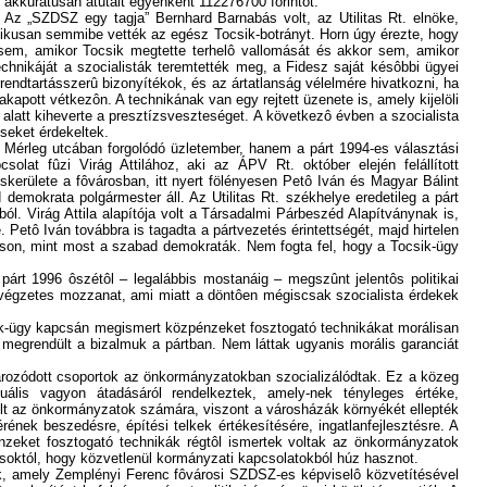
k akkurátusan átutalt egyenként 112276700 forintot.
. Az „SZDSZ egy tagja” Bernhard Barnabás volt, az Utilitas Rt. elnöke,
nikusan semmibe vették az egész Tocsik-botrányt. Horn úgy érezte, hogy
 sem, amikor Tocsik megtette terhelô vallomását és akkor sem, amikor
hnikáját a szocialisták teremtették meg, a Fidesz saját késôbbi ügyei
rendtartásszerû bizonyítékok, és az ártatlanság vélelmére hivatkozni, ha
takapott vétkezôn. A technikának van egy rejtett üzenete is, amely kijelöli
v alatt kiheverte a presztízsveszteséget. A következô évben a szocialista
eseket érdekeltek.
Mérleg utcában forgolódó üzletember, hanem a párt 1994-es választási
at fûzi Virág Attilához, aki az ÁPV Rt. október elején felállított
kerülete a fôvárosban, itt nyert fölényesen Petô Iván és Magyar Bálint
mokrata polgármester áll. Az Utilitas Rt. székhelye eredetileg a párt
ból. Virág Attila alapítója volt a Társadalmi Párbeszéd Alapítványnak is,
Petô Iván továbbra is tagadta a pártvezetés érintettségét, majd hirtelen
dáson, mint most a szabad demokraták. Nem fogta fel, hogy a Tocsik-ügy
árt 1996 ôszétôl – legalábbis mostanáig – megszûnt jelentôs politikai
 végzetes mozzanat, ami miatt a döntôen mégiscsak szocialista érdekek
sik-ügy kapcsán megismert közpénzeket fosztogató technikákat morálisan
 megrendült a bizalmuk a pártban. Nem láttak ugyanis morális garanciát
ározódott csoportok az önkormányzatokban szocializálódtak. Ez a közeg
ális vagyon átadásáról rendelkeztek, amely-nek tényleges értéke,
volt az önkormányzatok számára, viszont a városházák környékét ellepték
nek beszedésre, építési telkek értékesítésére, ingatlanfejlesztésre. A
zeket fosztogató technikák régtôl ismertek voltak az önkormányzatok
rásoktól, hogy közvetlenül kormányzati kapcsolatokból húz hasznot.
ak, amely Zemplényi Ferenc fôvárosi SZDSZ-es képviselô közvetítésével