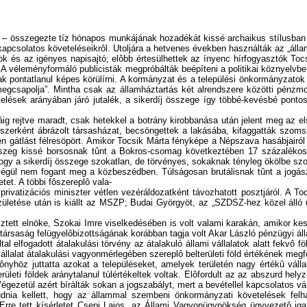
 – összegezte tíz hónapos munkájának hozadékát kissé archaikus stílusban 
csolatos követeléseikrôl. Utoljára a hetvenes években használták az „állam, 
k és az igényes napisajtó; elôbb értesülhettek az ínyenc hírfogyasztók Tocsik
 A véleményformáló publicisták megpróbálták beépíteni a politikai köznyelvbe 
csak pontatlanul képes körülírni. A kormányzat és a települési önkormányzato
 „megcsapolja”. Mintha csak az államháztartás két alrendszere közötti pénz
etelések arányában járó jutalék, a sikerdíj összege így többé-kevésbé ponto
ig rejtve maradt, csak hetekkel a botrány kirobbanása után jelent meg az e
zerként ábrázolt társasházat, becsöngettek a lakásába, kifaggatták szoms
n gátlást félresöpört. Amikor Tocsik Márta fényképe a Népszava hasábjairól
z összeg kissé borsosnak tûnt a Bokros-csomag következtében 17 százalékos
y a sikerdíj összege szokatlan, de törvényes, sokaknak tényleg ökölbe szor
 végül nem fogant meg a közbeszédben. Túlságosan brutálisnak tûnt a jogás
et. A többi fôszereplô vala-
atizációs miniszter vétlen vezéráldozatként távozhatott posztjáról. A Tocsik
zületése után is kiállt az MSZP; Budai Györgyöt, az „SZDSZ-hez közel álló ü
tt elnöke, Szokai Imre viselkedésében is volt valami karakán, amikor keszt
i társaság felügyelôbizottságának korábban tagja volt Akar László pénzügyi áll
 elfogadott átalakulási törvény az átalakuló állami vállalatok alatt fekvô fö
lalat átalakulási vagyonmérlegében szereplô belterületi föld értékének megfe
 elônyhöz juttatta azokat a településeket, amelyek területén nagy értékû vál
erületi földek aránytalanul túlértékeltek voltak. Elôfordult az az abszurd h
. Végezetül azért bírálták sokan a jogszabályt, mert a bevétellel kapcsolatos
tudnia kellett, hogy az állammal szembeni önkormányzati követelések fel
rre tett kísérletet Csepi Lajos, az Állami Vagyonügynökség ügyvezetô igazg