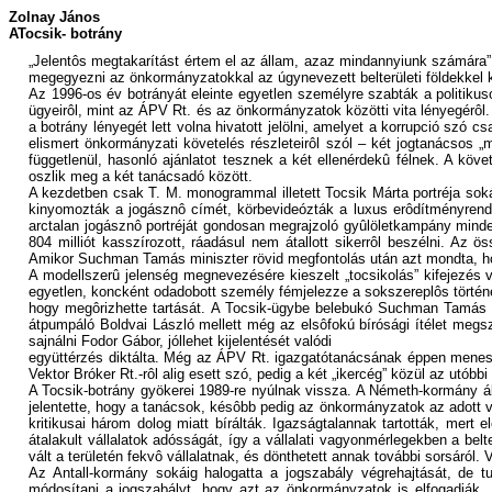
Zolnay János
ATocsik- botrány
„Jelentôs megtakarítást értem el az állam, azaz mindannyiunk számára”
megegyezni az önkormányzatokkal az úgynevezett belterületi földekkel kap
Az 1996-os év botrányát eleinte egyetlen személyre szabták a politikuso
ügyeirôl, mint az ÁPV Rt. és az önkormányzatok közötti vita lényegérôl.
a botrány lényegét lett volna hivatott jelölni, amelyet a korrupció szó 
elismert önkormányzati követelés részleteirôl szól – két jogtanácsos
függetlenül, hasonló ajánlatot tesznek a két ellenérdekû félnek. A köv
oszlik meg a két tanácsadó között.
A kezdetben csak T. M. monogrammal illetett Tocsik Márta portréja soká
kinyomozták a jogásznô címét, körbevideózták a luxus erôdítményrends
arctalan jogásznô portréját gondosan megrajzoló gyûlöletkampány minde
804 milliót kasszírozott, ráadásul nem átallott sikerrôl beszélni. A
Amikor Suchman Tamás miniszter rövid megfontolás után azt mondta, hog
A modellszerû jelenség megnevezésére kieszelt „tocsikolás” kifejezés
egyetlen, koncként odadobott személy fémjelezze a sokszereplôs történet
hogy megôrizhette tartását. A Tocsik-ügybe belebukó Suchman Tamás priv
átpumpáló Boldvai László mellett még az elsôfokú bírósági ítélet megs
sajnálni Fodor Gábor, jóllehet kijelentését valódi
együttérzés diktálta. Még az ÁPV Rt. igazgatótanácsának éppen meneszte
Vektor Bróker Rt.-rôl alig esett szó, pedig a két „ikercég” közül az utóbb
A Tocsik-botrány gyökerei 1989-re nyúlnak vissza. A Németh-kormány által
jelentette, hogy a tanácsok, késôbb pedig az önkormányzatok az adott vál
kritikusai három dolog miatt bírálták. Igazságtalannak tartották, mert
átalakult vállalatok adósságát, így a vállalati vagyonmérlegekben a belt
vált a területén fekvô vállalatnak, és dönthetett annak további sorsáról
Az Antall-kormány sokáig halogatta a jogszabály végrehajtását, de 
módosítani a jogszabályt, hogy azt az önkormányzatok is elfogadják. E