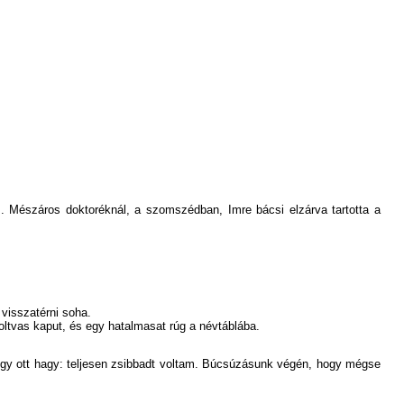
 Mészáros doktoréknál, a szomszédban, Imre bácsi elzárva tartotta a
visszatérni soha.
oltvas kaput, és egy hatalmasat rúg a névtáblába.
 hogy ott hagy: teljesen zsibbadt voltam. Búcsúzásunk végén, hogy mégse