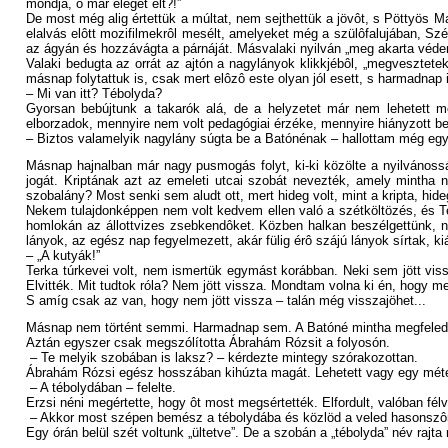
mondja, ô már eleget élt?!”
De most még alig értettük a múltat, nem sejthettük a jövôt, s Pöttyös M
elalvás elôtt mozifilmekrôl mesélt, amelyeket még a szülôfalujában, Szé
az ágyán és hozzávágta a párnáját. Másvalaki nyilván „meg akarta védeni
Valaki bedugta az orrát az ajtón a nagylányok klikkjébôl, „megvesztetek?
másnap folytattuk is, csak mert elôzô este olyan jól esett, s harmadnap i
– Mi van itt? Tébolyda?
Gyorsan bebújtunk a takarók alá, de a helyzetet már nem lehetett m
elborzadok, mennyire nem volt pedagógiai érzéke, mennyire hiányzott bel
– Biztos valamelyik nagylány súgta be a Batónénak – hallottam még eg
Másnap hajnalban már nagy pusmogás folyt, ki-ki közölte a nyilvánossá
jogát. Kriptának azt az emeleti utcai szobát nevezték, amely mintha 
szobalány? Most senki sem aludt ott, mert hideg volt, mint a kripta, hideg
Nekem tulajdonképpen nem volt kedvem ellen való a szétköltözés, és Te
homlokán az állottvizes zsebkendôket. Közben halkan beszélgettünk, ne
lányok, az egész nap fegyelmezett, akár fülig érô szájú lányok sírtak, ki
– „A kutyák!”
Terka túrkevei volt, nem ismertük egymást korábban. Neki sem jött vissz
Elvitték. Mit tudtok róla? Nem jött vissza. Mondtam volna ki én, hogy me
S amíg csak az van, hogy nem jött vissza – talán még visszajöhet...
Másnap nem történt semmi. Harmadnap sem. A Batóné mintha megfeledk
Aztán egyszer csak megszólította Ábrahám Rózsit a folyosón.
– Te melyik szobában is laksz? – kérdezte mintegy szórakozottan.
Ábrahám Rózsi egész hosszában kihúzta magát. Lehetett vagy egy méter
– A tébolydában – felelte.
Erzsi néni megértette, hogy ôt most megsértették. Elfordult, valóban félvá
– Akkor most szépen bemész a tébolydába és közlöd a veled hasonszôrû
Egy órán belül szét voltunk „ültetve”. De a szobán a „tébolyda” név rajt