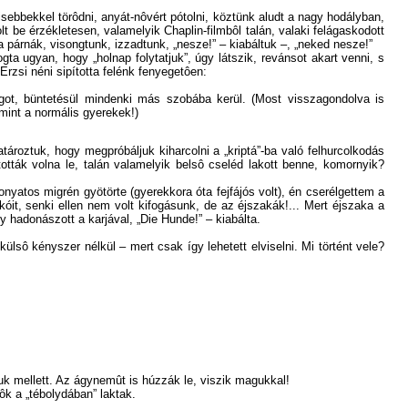
sebbekkel törôdni, anyát-nôvért pótolni, köztünk aludt a nagy hodályban,
 be érzékletesen, valamelyik Chaplin-filmbôl talán, valaki felágaskodott
 párnák, visongtunk, izzadtunk, „nesze!” – kiabáltuk –, „neked nesze!”
gta ugyan, hogy „holnap folytatjuk”, úgy látszik, revánsot akart venni, s
Erzsi néni sipította felénk fenyegetôen:
got, büntetésül mindenki más szobába kerül. (Most visszagondolva is
mint a normális gyerekek!)
roztuk, hogy megpróbáljuk kiharcolni a „kriptá”-ba való felhurcolkodás
tták volna le, talán valamelyik belsô cseléd lakott benne, komornyik?
atos migrén gyötörte (gyerekkora óta fejfájós volt), én cserélgettem a
it, senki ellen nem volt kifogásunk, de az éjszakák!... Mert éjszaka a
y hadonászott a karjával, „Die Hunde!” – kiabálta.
lsô kényszer nélkül – mert csak így lehetett elviselni. Mi történt vele?
 mellett. Az ágynemût is húzzák le, viszik magukkal!
ôk a „tébolydában” laktak.