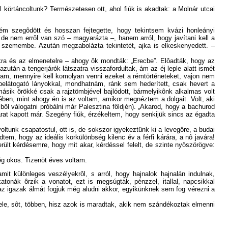
l körtáncoltunk? Természetesen ott, ahol fiúk is akadtak: a Molnár utcai
lém szegôdött és hosszan fejtegette, hogy tekintsem kvázi honleányi
de nem errôl van szó – magyarázta –, hanem arról, hogy javítani kell a
 szemembe. Azután megzabolázta tekintetét, ajka is elkeskenyedett. –
ikra és az elmenetelre – ahogy ôk mondták: „Erecbe”. Elôadták, hogy az
zután a tengerjárók látszatra visszafordultak, ám az éj leple alatt ismét
udtam, mennyire kell komolyan venni ezeket a rémtörténeteket, vajon nem
belátogató lányokkal, mondhatnám, ránk sem hederített, csak hevert a
másik örökké csak a rajztömbjével bajlódott, bármelyikônk alkalmas volt
ében, mint ahogy én is az voltam, amikor megnéztem a dolgait. Volt, aki
bôl válogatni próbálni már Palesztina földjén). „Akarod, hogy a bachurod
arat kapott már. Szegény fiúk, érzékeltem, hogy senkijük sincs az égadta
ltunk csapatostul, ott is, de sokszor igyekeztünk ki a levegôre, a budai
em, hogy az ideális korkülönbség kilenc év a férfi kárára, a nô javára!
erült kérdésemre, hogy mit akar, kérdéssel felelt, de szinte nyöszörögve:
ég okos. Tizenöt éves voltam.
t különleges veszélyekrôl, s arról, hogy hajnalok hajnalán indulnak,
onák ôrzik a vonatot, ezt is megsúgták, pénzzel, itallal, napcsikkal
az igazak álmát fogjuk még aludni akkor, egyikünknek sem fog vérezni a
fele, sôt, többen, hisz azok is maradtak, akik nem szándékoztak elmenni