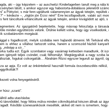
agda, aki – úgy képzelem – az auschwitzi Kinderlagerben tanult meg a nála ki
csényben látott, s amikor egyszer egy habostorta-dobálásos jelenetrôl számolt
” a Pöttyöst, s már fenn ugráltunk valamennyien az ágyak tetején, repültek a
” – kérdezte –, „rögtön jön Erzsi néni!” Erre lecsillapodtunk, valaki azt moro
s fent táncoltunk-viháncoltunk az ágyak tetején, amikor kivágódott az ajtó, s 
egmenteni. Az igazgatónô bejelentette, hogy másnap feloszlatja a társasá
ôle minden együttérzés velünk. Örülnie kellett volna, hogy úgy viselkedünk, 
yik szobatársnôm morgását.
ggal s fogadkozott, melyik szobába nem hajlandó átmenni. Mi Terkával elhatá
nem is ehhez a villához tartozott volna, hanem a szomszéd házból kanyaríto
, „miképp a sír...”
rka tudta ezt. Egyik szombaton vagy vasárnap kettesben maradtunk, ôt iszony
m igényelt teljes csöndet, csak félhomályt. Megtárgyaltuk a nagy szoba lakó
áltoztak, fogukat csikorgatták... Ábrahám Rózsi egyszer legurult az ágyról, úg
a az apja. Ez volt az önkéntelenül használt formula összebeszélés nélkül, kü
ggyilkolták?!
ezett volna fenyegetésérôl.
 húsz „szanti”.
llról adta utasításba:
 társnôiddel, hogy félóra múlva minden cókmókjukkal készen állnak az ágyuk
a ragadt. Késôbbi szenesanikósok mesélték, akiket ott nem is ismertem, hogy 