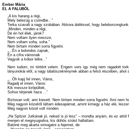
Ember Mária
EL A FALUBÓL
„A kis harang a régi,
Mely belezúg a csöndbe...”
Terka szavalt a nagy szobában. Akkora átéléssel, hogy beleborzongtunk
„Minden, minden a régi,
De én hol élek, járok?
Nem voltam ilyen messze,
Nem voltam soha, soha.”
Nem bírtam minden sorra figyelni.
„...Én a bolondos zajnak,
Én a cifra városnak
Vagyok a kóbor lelke...”
Nem tudom, mi történt velem. Engem vers így még nem ragadott torko
lányunokái elôl, a nagy tálalószekrénynek abban a felsô részében, ahol 
„...Óh kapj fel innen, Város,
Ragadj el innen, Város:
Kik messze kiröpültek,
Sohse térjenek haza ...”
Biztosan volt, ami kiesett. Nem bírtam minden sorra figyelni. Ami nem 
Még nagyon közelrôl láttam édesapámat, amint kimegy a ház elé, leszere
Még nagyon közel volt minden.
„Ha Spitzer Jutkának jó, neked is jó lesz” – mondta anyám, és ez attól
menjen el megnyugodva, kis dühös sírást hallattam.
Batóné meg akarta simogatni a fejemet, de: