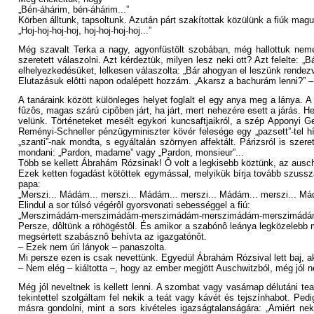
„Bén-áhárim, bén-áhárim...”
Körben álltunk, tapsoltunk. Azután párt szakítottak közülünk a fiúk mag
„Hoj-hoj-hoj-hoj, hoj-hoj-hoj-hoj...”
Még szavalt Terka a nagy, agyonfüstölt szobában, még hallottuk nem
szeretett válaszolni. Azt kérdeztük, milyen lesz neki ott? Azt felelte: „
elhelyezkedésüket, lelkesen válaszolta: „Bár ahogyan el leszünk rendezv
Elutazásuk elôtti napon odalépett hozzám. „Akarsz a bachurám lenni?” – k
A tanáraink között különleges helyet foglalt el egy anya meg a lánya.
fûzôs, magas szárú cipôben járt, ha járt, mert nehezére esett a járás. He
velünk. Történeteket mesélt egykori kuncsaftjaikról, a szép Apponyi Ge
Reményi-Schneller pénzügyminiszter kövér felesége egy „pazsett”-tel hí
„szanti”-nak mondta, s egyáltalán szörnyen affektált. Párizsról is szere
mondani: „Pardon, madame” vagy „Pardon, monsieur”...
Több se kellett Ábrahám Rózsinak! Ô volt a legkisebb köztünk, az auschw
Ezek ketten fogadást kötöttek egymással, melyikük bírja tovább szusszal
papa:
„Merszi... Mádám... merszi... Mádám... merszi... Mádám... merszi... Má
Elindul a sor túlsó végérôl gyorsvonati sebességgel a fiú:
„Merszimádám-merszimádám-merszimádám-merszimádám-merszimádám-
Persze, dôltünk a röhögéstôl. És amikor a szabónô leánya legközelebb meg
megsértett szabásznô behívta az igazgatónôt.
– Ezek nem úri lányok – panaszolta.
Mi persze ezen is csak nevettünk. Egyedül Ábrahám Rózsival lett baj, ak
– Nem elég – kiáltotta –, hogy az ember megjött Auschwitzból, még jól nev
Még jól neveltnek is kellett lenni. A szombat vagy vasárnap délutáni te
tekintettel szolgáltam fel nekik a teát vagy kávét és tejszínhabot. Pe
másra gondolni, mint a sors kivételes igazságtalanságára: „Amiért ne