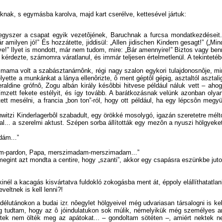
uknak, s egymásba karolva, majd kart cserélve, kettesével jártuk:
egyszer a csapat egyik vezetôjének, Baruchnak a furcsa mondatkezdéseit. 
Bár amilyen jó!” És hozzátette, jiddisül: „Allen jidischen Kindern gesagt!” (
e!” Ilyet is mondott, már nem tudom, mire: „Bár amennyire!” Biztos vagy benne
érdezte, számomra váratlanul, és immár teljesen értelmetlenül. A tekintetébe
 A mama volt a szabásztanárnônk, régi nagy szalon egykori tulajdonosnôje, 
lyette a munkánkat a lánya ellenôrizte, ô ment géptôl gépig, asztaltól asztal
raldine grófnô, Zogu albán király késôbbi hitvese például náluk vett – ahog
mzett fekete estélyit, és így tovább. A barátkozásnak velünk azonban olyan
tett mesélni, a francia „bon ton”-ról, hogy ott például, ha egy lépcsôn megyü
itzi Kinderlagerbôl szabadult, egy örökké mosolygó, igazán szeretetre méltó 
... a szerelmi aktust. Szépen sorba állították egy mezôn a nyuszi hölgyeket,
dám...”
pardon, Papa, merszimadam-merszimadam...”
int azt mondta a centire, hogy „szanti”, akkor egy csapásra eszünkbe jutott a
inél a kacagás kisvártatva fuldokló zokogásba ment át, éppoly elállíthatatlan
eltnek is kell lenni?!
adélutánokon a budai izr. nôegylet hölgyeivel még udvariasan társalogni is ke
dig tudtam, hogy az ô jóindulatukon sok múlik, némelyikük még személyes an
ktek nem ölték meg az apátokat... – gondoltam sötéten –, amiért nektek nem