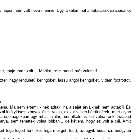
ôs napon nem volt hova mennie. Egy alkalommal a fiatalabbik szabásznôt
tt, majd rám szólt: – Marika, te is mondj már valamit!
er, nagy lendületû keringôket, lassú angol keringôket, vidám foxtrottot.
?
néha. Ma sem értem: kinek adtak, ha a saját árváiknak nem adtak?! És
l-királykisasszonyok éltek volna, akik civilben bártündérek, mert olyan
 a csomagokban egy ruhát találni, ami alkalmas lett volna ránk. Szabad
arva, sem tehették volna jobban... de kétlem, hogy ez volt a cél. Amit
foga lógott fent, két foga mozgott lent), az egyik budai izr. nôegyleti