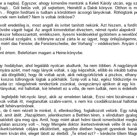
le a napba). Egyszer, ahogy kimenôre mentünk a Keleti Károly utcán, egy s
hajó... Gót betûs volt, jól sejtettem, Heinétôl a Dalok könyve. Otthon is 
don... Rögtön fordítani is tudtam a körülöttem ácsorgó lányoknak. Röhögtünk p
knek nem kellett? Nem is voltak örökösei?
 eredetileg is, most angolt és ivritet tanított nekünk. Azt hiszem, a fordít
rövidre vágott hajjal. Az angolt kimondottan élveztem, német nyelvi alapokról 
 sokszor felbosszantott, emlékszem, ilyesmi kérdésekkel gyötörtem a neve
laszokkal szolgálni, s többnyire azzal zárta le az ügyet, hogy önfejûsége
 miért das Fenster, die Fensterscheibe, der Vorhang” – védekeztem. Anyám ö
)
zent értem. Belefúrtam magam a Heine-könyvbe.
gy hodályban, ahol legalább nyolcan aludtunk, ha nem többen. A nagylányokn
zonyára azért, mert nagy lányok voltak, s úgy képzeltük, elôbb és inkább tud
alá dörgölték), hogy ôk voltak azok, akik nekigyürkôztek a piszkos, elhanyag
koszos tüllrongyok lógtak a pókhálók. Szép volt a ház, egész földszintje m
budai izr. nôegyletnek rendeztünk zsúrokat, üvegszárnyú ajtókon át egy kis k
nyokat, mit hallottak, kié lehetett ez a villa, de nem tudták, nem is érdekelt
legfeljebb hét-nyolc lányt, akik az emeleten laktak, Erzsi néni bizalmasai
iákok voltak itt, megtanultak szabni-varrni, s nem kis csodálkozással hallo
adt fehérvarrónônek.
e ô nem nézett le minket, ô, ellenkezôleg, foglalkozott velünk. Egy ruháj
ról, amit átélt. „Hazajöttem, jelentkeztem a Bethlen téren, s elindultam gy
hatódott újra meg újra. Arról, hogy miért akart holmi távoli ismerôsöket me
alan asszony volt –, hogy Mengele doktor ikertestvéreknek vélte ôt és nála 
kerkísérletek céljára elkülönített, egyelôre életben hagyott gyerekek ba
ár nem kíván élni, eleget látott az életbôl. „Te érted ezt? – kérdezte tôlem 