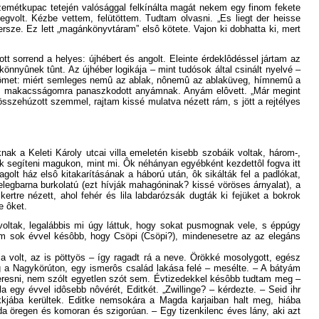
zemétkupac tetején valósággal felkínálta magát nekem egy finom fekete
megvolt. Kézbe vettem, felütöttem. Tudtam olvasni. „Es liegt der heisse
ersze. Ez lett „magánkönyvtáram” elsô kötete. Vajon ki dobhatta ki, mert
ott sorrend a helyes: újhébert és angolt. Eleinte érdeklôdéssel jártam az
könnyûnek tûnt. Az újhéber logikája – mint tudósok által csinált nyelvé –
lônômet: miért semleges nemû az ablak, nônemû az ablaküveg, hímnemû a
mre, makacsságomra panaszkodott anyámnak. Anyám elôvett. „Már megint
sszehúzott szemmel, rajtam kissé mulatva nézett rám, s jött a rejtélyes
ak a Keleti Károly utcai villa emeletén kisebb szobáik voltak, három-,
nak segíteni magukon, mint mi. Ôk néhányan egyébként kezdettôl fogva itt
olt ház elsô kitakarításának a háború után, ôk sikálták fel a padlókat,
elegbarna burkolatú (ezt hívják mahagóninak? kissé vöröses árnyalat), a
ertre nézett, ahol fehér és lila labdarózsák dugták ki fejüket a bokrok
e ôket.
 voltak, legalábbis mi úgy láttuk, hogy sokat pusmognak vele, s éppúgy
ttam sok évvel késôbb, hogy Csöpi (Csöpi?), mindenesetre az az elegáns
a volt, az is pöttyös – így ragadt rá a neve. Örökké mosolygott, egész
alog a Nagykörúton, egy ismerôs család lakása felé – mesélte. – A bátyám
gkeresni, nem szólt egyetlen szót sem. Évtizedekkel késôbb tudtam meg –
egy évvel idôsebb nôvérét, Editkét. „Zwillinge? – kérdezte. – Seid ihr
rakkjába kerültek. Editke nemsokára a Magda karjaiban halt meg, hiába
Magda öregen és komoran és szigorúan. – Egy tizenkilenc éves lány, aki azt