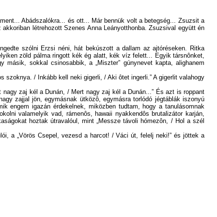
ent... Abádszalókra... és ott... Már bennük volt a betegség... Zsuzsit a
z akkoriban létrehozott Szenes Anna Leányotthonba. Zsuzsival együtt én
ngedte szólni Erzsi néni, hát bekúszott a dallam az ajtóréseken. Ritka
ken zöld pálma ringott kék ég alatt, kék víz felett... Egyik társnônket,
Egy másik, sokkal csinosabbik, a „Miszter” gúnynevet kapta, alighanem
oknya. / Inkább kell neki gigerli, / Aki ôtet ingerli.” A gigerlit valahogy
agy zaj kél a Dunán, / Mert nagy zaj kél a Dunán...” És azt is roppant
 nagy zajjal jön, egymásnak ütközô, egymásra torlódó jégtáblák iszonyú
 amik engem igazán érdekelnek, miközben tudtam, hogy a tanulásomnak
kolni valamelyik vad, rámenôs, hawaii nyakkendôs brutalizátor karján,
kaságokat hoztak útravalóul, mint „Messze távoli hómezôn, / Hol a szél
ói, a „Vörös Csepel, vezesd a harcot! / Váci út, felelj neki!” és jöttek a