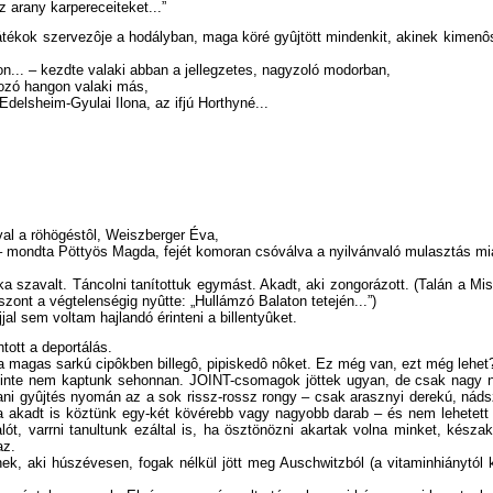
az arany karpereceiteket...”
 játékok szervezôje a hodályban, maga köré gyûjtött mindenkit, akinek kimen
n... – kezdte valaki abban a jellegzetes, nagyzoló modorban,
dozó hangon valaki más,
Edelsheim-Gyulai Ilona, az ifjú Horthyné...
ával a röhögéstôl, Weiszberger Éva,
.. – mondta Pöttyös Magda, fejét komoran csóválva a nyilvánvaló mulasztás mia
 szavalt. Táncolni tanítottuk egymást. Akadt, aki zongorázott. (Talán a Miszt
szont a végtelenségig nyûtte: „Hullámzó Balaton tetején...”)
al sem voltam hajlandó érinteni a billentyûket.
tott a deportálás.
magas sarkú cipôkben billegô, pipiskedô nôket. Ez még van, ezt még lehet
szinte nem kaptunk sehonnan. JOINT-csomagok jöttek ugyan, de csak nagy 
ni gyûjtés nyomán az a sok rissz-rossz rongy – csak arasznyi derekú, nádszá
ha akadt is köztünk egy-két kövérebb vagy nagyobb darab – és nem lehetett
, varrni tanultunk ezáltal is, ha ösztönözni akartak volna minket, készak
az.
aki húszévesen, fogak nélkül jött meg Auschwitzból (a vitaminhiánytól két 