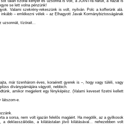
t talán tízórai kenyér és uzsonna is volt, a JOINT-ra hárult, a házat is
egyre se lett volna pénzünk!
yok. Valami szekrény-rekeszünk is volt, nyilván. Polc a kofferünk alá.
az inkább – emlékezni vélek – az Elhagyott Javak Kormánybiztosságának
uzsonnát, tízórait...
a, már tizenhárom éves, koraérett gyerek is –, hogy vagy túléli, vagy
plüss díványpárnájára vágyott, nebbich.
ünk, amikor megjelent egy fényképész. (Valami keveset fizetni kellett
y látszom-e.
hozzánk.
rta a sorsa, nem volt igazán felelôs magáért. Ha megölik, az a gyilkosok
 a deklasszálódás, a kilátástalan jövô kilátásával... nehezebben volt