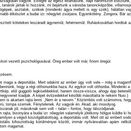
zságtalan vagyok. Elvégre az egész eltartásunk, napi háromszori kosztunk, sô
tni, tanárok jártak ki hozzánk, mi bejártunk a városba tanoncképzôbe, villamosj
gépek, asztalok, székek (mindenki ágya mellett is egy szék), hálátlan vag
bb étkészlet a budai izr. nôegylet zsúrjaira. Egyenkötény. Zongora. Bár 
szített köteleken leszáradt ágynemût, fehérnemût. Ruháskosárban hordtuk az 
ori vezetô pszichológusával. Öreg ember volt már, finom öregúr.
nézésem.
 maga a deportálás. Mert odakint az ember úgy volt vele – még a magamfajt
bennünk, hogy a régi otthonunkba haza. Az egykor volt otthonba. Mindenki a 
ép, elöl guggoló legkisebbekkel, hanem össze-vissza, ahogy épp beterelôdt
 negyvenet kiadjak. A képet évtizedekkel késôbb másoltatta le nekem Nusi.)
nem is akartam rajta lenni. „Nem ér a nevem.” Közömbös volt számomra, hog
orú, tompa szemek. Fénytelenek. Az vagyok én. Akad, aki mosolyog.
zanak jól, másoknak sem volt – talán – fontos, hogy látszódjanak.
rajta, bizonyára a budai izr. nôegylet valamelyik jótékony hölgye küldte ki 
milyen a végsô kiszolgáltatottság, a deportálás volt. Mert ott az embert sodo
otális kifosztottság körülményei között, immár nyilvánvalóan apám nélkül,
thatom magamat.