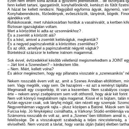
Ezért nem értem soha azokat a gyôzelmi jelentéseket... de bizonyára iga
fenn kellett tartani, igazgatónôt, konyhafônöknôt, kertészt és fûtôt fize
A házat be kellett rendezni. Nagyjából egyforma ágyak, ágynemû, varró
Konyhaberendezés, fôzôedények, evôeszközök, tányérok, bögrék. Finoma
ajándéka volt.
Ruháskosarak, mert ruháskosárban hordtuk a vasalnivalót, a kertben kife
Biztosan igazságtalan voltam.
Mert a körözöttet ki adta az uzsonnánkhoz? .
És a zsemlét a körözött alá?
És a kést, amivel a zsemlét kettévágtuk, megkentük?
És a negyed papírszalvettát a körözöttes zsemléhez?
És az ollót, amellyel a papírszalvettát négyrét vágtuk?
Büntetésül százszor le kellene íratnom magammal.
Sok évvel, évtizedekkel késôbb véletlenül megismerkedtem a JOINT egyk
– Járt kint a Szenesben? – kérdeztem tôle.
– Nem. Miért, kellett volna?
És akkor megéreztem, hogy egy pillanatra visszatér a „szenesanikós” 
Nekem rosszabb évem volt az, amit a Szenes Annában eltöltöttem, mint
sem. Vagy megölik, vagy sem. De hazajönni – ez azt a reményt táplálta 
Megmaradt egy csoportkép, itt van a kezemben. Nem szabályos csoportk
érte – nekem annyi zsebpénzem sem volt otthonról, hogy akár két forint
Nem volt könnyû megtalálnom rajta magamat. Kissé el is bújtam, talán 
Aztán egyszer csak, sok lányfej mögül, rám nézett egy szempár. Szom
Negyvenhárman vagyunk rajta – plusz középen a Batóné. Mások sem láts
Furcsa kép. Jó fényképész csinálhatta, a Várkonyi Stúdió emblémája van 
Számomra rosszabb év volt az, amit a „Szenes”-ben töltöttem annál is, a
felelôssége. De a visszakapott szabadság a teljes nincstelenség, a t
elviselhetô. Nem vonzott a távlat, hogy varrás útján (talán) életben tar