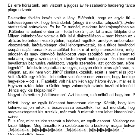
És erre hóráztunk, ami viszont a jugoszláv felszabadító hadsereg táncai
plúga udvarán.
Palesztina földjén kevés volt a lány. Elôfordult, hogy az egyik fi
kötelességemnek, hogy kivándorlok (ahogy ô mondta: „alijázok”). „Félr
statisztikai arányokon. És ha Te tudnád, mekkora körülrajongásban v
„Különben is bolond ember az – tette hozzá –, aki fát a más földjébe ültet
Milyen különbözôek voltak a fiúk is! A diákszálláson – mert hiszen az
alijázás korántsem veszélytelen, hajókról regéltek, amelyek emberrakomán
visszatértek, látótávolságon kívül lehorgonyoztak, és a titkos bevándo
csupán saját romantikus arcélüket festik-e át még merészebbre, még 
priccsén és nagy könyvbôl imádkozott vagy szótárból tanult. (Ismert to
neki arra, hogy a szénrajzait, vízfestményeit mutogassa – és elismerés
bevallottan bachurára vadászott, vagyis szeretôre, azt gondoltam, elôre
legyek?” – kérdezte izgatottan az egyik, nagyon élénk piros ajkú srác, 
világon, az, aki nem volt „hithû” cionista közülük, ezért is ment el (s j
Volt köztük egy kölök – lehetetlen volt észre nem vennem, hogy kerülget
hegyekbe – ott is. Fiatalabb volt nálam két vagy három évvel, már ez i
Egyszer aztán, talán a Gellért-hegy valamelyik szúrós bozóttal telenôtt 
„Nincs egy kis klópapírod?”
Nagyot nézhettem „hódításomon”. Azt hiszem, szó nélkül ott hagytam. P
Hírlett, hogy az egyik fiúcsapat hamarosan elmegy. Kértük, hogy kim
különvonat jön értük, s összevissza beszéltek, hol azt mondták, hog
megvesztegetett kis ruszkik, már csak ô miattuk sem lehet kimennünk a
szíve.
El is tûnt, mint szürke szamár a ködben, az egyik csoport. Valahogy ne
Izrael földjére. Még táncoltunk a szobákban és a keskeny, magas belvár
„Jaj-jaj-jaj-jaj, jajja-jajja-jajja-jaja...Jaj-jaj-jaj-jaj, jajja-jajja-jajja-jaja...”
Még énekeltük, hogy