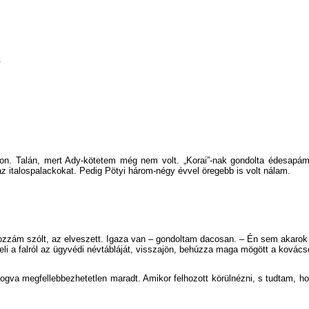
.
n. Talán, mert Ady-kötetem még nem volt. „Korai”-nak gondolta édesapám.
az italospalackokat. Pedig Pötyi három-négy évvel öregebb is volt nálam.
hozzám szólt, az elveszett. Igaza van – gondoltam dacosan. – Én sem akarok 
li a falról az ügyvédi névtábláját, visszajön, behúzza maga mögött a kovács
 fogva megfellebbezhetetlen maradt. Amikor felhozott körülnézni, s tudtam,