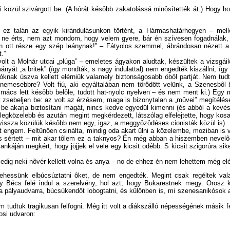
 közül szivárgott be. (A hórát késôbb zakatolássá minôsítették át.) Hogy ho
ú – ez talán az egyik kirándulásunkon történt, a Hármashatárhegyen – mel
e ne érts, nem azt mondom, hogy velem gyere, bár én szívesen fogadnálak, 
an ott része egy szép leánynak!” – Fátyolos szemmel, ábrándosan nézett a
.”
 volt a Molnár utcai „plúga” – emeletes ágyakon aludtak, készültek a vizsgá
yát „a britek” (így mondták, s nagy indulattal) nem engedték kiszállni, így a
rlóknak úszva kellett elérniük valamely biztonságosabb öböl partját. Nem t
nemesebbre? Volt fiú, aki egyáltalában nem törôdött velünk, a Szenesbôl 
lmács lett késôbb belôle, tudott hat-nyolc nyelven – és nem ment ki.) Egy 
t zsebeljen be: az volt az érzésem, maga is bizonytalan a „mûvei” megítélés
 be akarja biztosítani magát, nincs kedve egyedül kimenni (és abból a kevés
s legközelebb és azután megint megkérdezett, látszólag elfelejtette, hogy kos
ött vissza közülük késôbb nem egy, igaz, a meggyôzôdéses cionisták közül is).
 engem. Feltûnôen csinálta, mindig oda akart ülni a közelembe, moziban is vo
s sértett – mit akar tôlem ez a taknyos? Én még abban a hiszemben nevelôdt
lankáján megkért, hogy jöjjek el vele egy kicsit odébb. S kicsit szigorúra sik
edig neki nôvér kellett volna és anya – no de ehhez én nem lehettem még el
ehessünk elbúcsúztatni ôket, de nem engedték. Megint csak regéltek valami
y Bécs felé indul a szerelvény, hol azt, hogy Bukarestnek megy. Orosz kat
 pályaudvarra, búcsúkendôt lobogtatni, és különben is, mi szenesanikósok 
m tudtuk tragikusan felfogni. Még itt volt a diákszálló népességének másik 
osi udvaron: