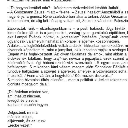
– Hozzám ne tessék érni! – sziszegtem.
– Te hogyan kerültél oda? – kérdeztem évtizedekkel késôbb Jutkát.
– A Groszmann Zsuzsi miatt – felelte. – Zsuzsi hazajött Ausztriából a s
nagynénje, a gonosz René cselédsorban akarta tartani. Akkor Groszmann
is bementem, de alig két hónapig voltam ott, Zsuzsi kivándorolt Palesz
Záporoztak ránk – elzártságunkban is – a pesti hatások. „Úgy hívták, 
kimenôinken láttuk is a jampeceket, vastag nyers gumitalpú cipôikben, k
akit Lampel Évának hívtak, a „korszellem” hatására „Jampi”-nak keres
ugyancsak valamelyik halhatatlan korabeli slágernek köszönhetôen.
A dalok... a legkülönbözôbbek voltak a dalok. Ekkoriban ismerkedtünk meg S
olyannak képzeltem el, mint a jampikat, akik izzadtan ropják a szvinge
Engem más foglalkoztatott. Az olyan fájdalmas dallamok, mint abban a 
érdekesnek találtam, hogy „zaj”-nak nevezi a jégzajlást, ezek szerint
zörömbölésével, égi háború szintû vízi szenzáció... S egyre csak a
befellegzett. S miközben látni véltem magam elôtt Schneider Fánikát 
tûnôdve hallgattam a szovjet slágereket, amelyek a Szovjetuniót soha 
muzsikál, / Fenn a vártán, a hegytetôn / Két muzsik diskurál…”
S minden hivatalos tiltás ellenére – mert a politikát ki kellett rekeszte
cionista mozgalom dalai:
„Tel-Avivban minden van,
ami másutt nincsen,
levegôt és vizet is
kaphatsz csupán ingyen.
Dolgoztunk mi már
másnak eleget,
alijázzunk, és az utunk
Erecbe vezet!”