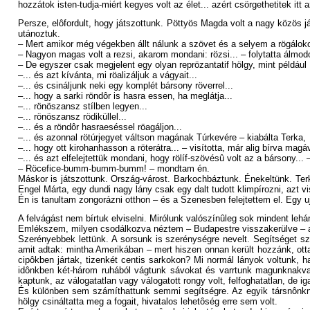
hozzátok isten-tudja-miért kegyes volt az élet... azért csörgethetitek itt 
Persze, elôfordult, hogy játszottunk. Pöttyös Magda volt a nagy közös
utánoztuk.
– Mert amikor még végekben állt nálunk a szövet és a selyem a rögáloko
– Nagyon magas volt a rezsi, akarom mondani: rözsi... – folytatta álmo
– De egyszer csak megjelent egy olyan reprözantatif hölgy, mint például 
–... és azt kívánta, mi röalizáljuk a vágyait...
–... és csináljunk neki egy komplét bársony röverrel...
–... hogy a sarki röndôr is hasra essen, ha meglátja...
–... rönöszansz stílben legyen...
–... rönöszansz rödiküllel...
–... és a röndôr hasraeséssel röagáljon...
–... és azonnal rötúrjegyet váltson magának Túrkevére – kiabálta Terka,
–... hogy ott kirohanhasson a röterátra... – visította, már alig bírva mag
–... és azt elfelejtettük mondani, hogy rölíf-szövésû volt az a bársony.
– Röcefice-bumm-bumm-bumm! – mondtam én.
Máskor is játszottunk. Ország-várost. Barkochbáztunk. Énekeltünk. Terka
Engel Márta, egy dundi nagy lány csak egy dalt tudott klimpírozni, azt vi
Én is tanultam zongorázni otthon – és a Szenesben felejtettem el. Egy ujj
A felvágást nem bírtuk elviselni. Mirólunk valószínûleg sok mindent lehán
Emlékszem, milyen csodálkozva néztem – Budapestre visszakerülve – a 
Szerényebbek lettünk. A sorsunk is szerénységre nevelt. Segítséget 
amit adtak: mintha Amerikában – mert hiszen onnan került hozzánk, otta
cipôkben jártak, tizenkét centis sarkokon? Mi normál lányok voltunk, 
idônkben két-három ruhából vágtunk sávokat és varrtunk magunknakvalót
kaptunk, az válogatatlan vagy válogatott rongy volt, felfoghatatlan, de ig
És különben sem számíthattunk semmi segítségre. Az egyik társnônknek, 
hölgy csináltatta meg a fogait, hivatalos lehetôség erre sem volt.