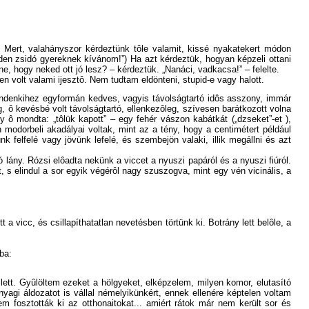
Mert, valahányszor kérdeztünk tôle valamit, kissé nyakatekert módon
„Minden zsidó gyereknek kívánom!”) Ha azt kérdeztük, hogyan képzeli ottani
, hogy neked ott jó lesz? – kérdeztük. „Nanáci, vadkacsa!” – felelte.
n volt valami ijesztô. Nem tudtam eldönteni, stupid-e vagy halott.
mindenkihez egyformán kedves, vagyis távolságtartó idôs asszony, immár
ig, ô kevésbé volt távolságtartó, ellenkezôleg, szívesen barátkozott volna
y ô mondta: „tôlük kapott” – egy fehér vászon kabátkát („dzseket”-et ),
 modorbeli akadályai voltak, mint az a tény, hogy a centimétert például
nk felfelé vagy jövünk lefelé, és szembejön valaki, illik megállni és azt
lány. Rózsi elôadta nekünk a viccet a nyuszi papáról és a nyuszi fiúról.
 s elindul a sor egyik végérôl nagy szuszogva, mint egy vén vicinális, a
 vicc, és csillapíthatatlan nevetésben törtünk ki. Botrány lett belôle, a
ba:
llett. Gyûlöltem ezeket a hölgyeket, elképzelem, milyen komor, elutasító
yagi áldozatot is vállal némelyikünkért, ennek ellenére képtelen voltam
 fosztották ki az otthonaitokat... amiért rátok már nem került sor és