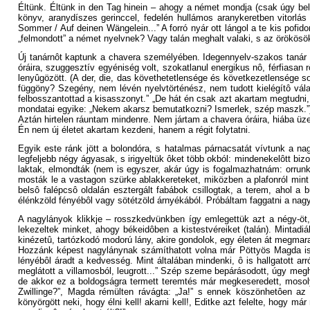
Éltünk. Éltünk in den Tag hinein – ahogy a német mondja (csak úgy be
könyv, aranydíszes gerinccel, fedelén hullámos aranykeretben vitorlás 
Sommer / Auf deinen Wängelein...” A forró nyár ott lángol a te kis pofi
„felmondott” a német nyelvnek? Vagy talán meghalt valaki, s az örökösö
Új tanárnôt kaptunk a chavera személyében. Idegennyelv-szakos tanár volt
óráira, szuggesztív egyéniség volt, szokatlanul energikus nô, férfiasan 
lenyûgözött. (A der, die, das követhetetlensége és következetlensége
függöny? Szegény, nem lévén nyelvtörténész, nem tudott kielégítô vá
felbosszantottad a kisasszonyt.” „De hát én csak azt akartam megtudni,
mondatai egyike: „Nekem akarsz bemutatkozni? Ismerlek, szép maszk.”
Aztán hirtelen ráuntam mindenre. Nem jártam a chavera óráira, hiába ü
Én nem új életet akartam kezdeni, hanem a régit folytatni.
Egyik este ránk jött a bolondóra, s hatalmas párnacsatát vívtunk a na
legfeljebb négy ágyasak, s irigyeltük ôket több okból: mindenekelôtt bi
laktak, elmondták (nem is egyszer, akár úgy is fogalmazhatnám: orrunk 
mosták le a vastagon szürke ablakkereteket, miközben a plafonról mint 
belsô falépcsô oldalán esztergált fabábok csillogtak, a terem, ahol a 
élénkzöld fényébôl vagy sötétzöld árnyékából. Próbáltam faggatni a nagylá
A nagylányok klikkje – rosszkedvünkben így emlegettük azt a négy-öt, 
lekezeltek minket, ahogy békeidôben a kistestvéreiket (talán). Mintad
kinézetû, tartózkodó modorú lány, akire gondolok, egy életen át megmar
Hozzánk képest nagylánynak számíthatott volna már Pöttyös Magda is, d
lényébôl áradt a kedvesség. Mint általában mindenki, ô is hallgatott ar
meglátott a villamosból, leugrott...” Szép szeme bepárásodott, úgy meg
de akkor ez a boldogságra termett teremtés már megkeseredett, mosolyt
Zwillinge?”, Magda rémülten rávágta: „Ja!” s ennek köszönhetôen az i
könyörgött neki, hogy élni kell! akarni kell!, Editke azt felelte, hogy m