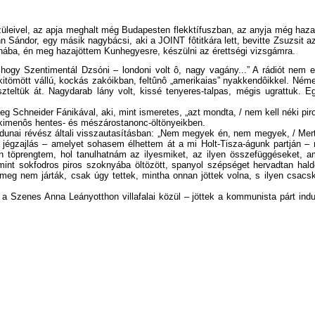
züleivel, az apja meghalt még Budapesten flekktífuszban, az anyja még hazam
 Sándor, egy másik nagybácsi, aki a JOINT fôtitkára lett, bevitte Zsuzsit a
tinába, én meg hazajöttem Kunhegyesre, készülni az érettségi vizsgámra.
hogy Szentimentál Dzsóni – londoni volt ô, nagy vagány...” A rádiót nem e
itömött vállú, kockás zakóikban, feltûnô „amerikaias” nyakkendôikkel. Némelyi
zteltük át. Nagydarab lány volt, kissé tenyeres-talpas, mégis ugrattuk. 
chneider Fánikával, aki, mint ismeretes, „azt mondta, / nem kell néki piros sz
t kimenôs hentes- és mészárostanonc-öltönyeikben.
dunai révész általi visszautasításban: „Nem megyek én, nem megyek, / Mert n
 a jégzajlás – amelyet sohasem élhettem át a mi Holt-Tisza-águnk partján –
zon töprengtem, hol tanulhatnám az ilyesmiket, az ilyen összefüggéseket,
mint sokfodros piros szoknyába öltözött, spanyol szépséget hervadtan haldo
meg nem járták, csak úgy tettek, mintha onnan jöttek volna, s ilyen csacs
ni a Szenes Anna Leányotthon villafalai közül – jöttek a kommunista párt indul