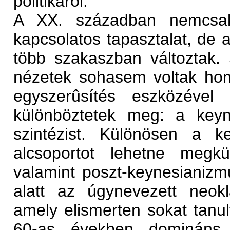
politikáról.
A XX. században nemcsak p
kapcsolatos tapasztalat, de 
több szakaszban változtak. J
nézetek sohasem voltak ho
egyszerûsítés eszközével
különböztetek meg: a keyn
szintézist. Különösen a k
alcsoportot lehetne megkül
valamint poszt-keynesianizm
alatt az úgynevezett neokl
amely elismerten sokat tanu
60-as években domináns n