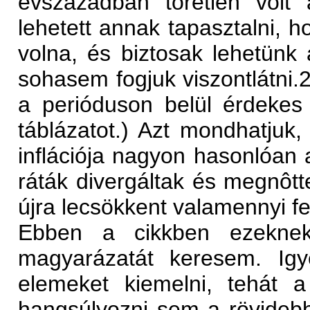
évszázadban töretlen volt 
lehetett annak tapasztalni, h
volna, és biztosak lehetünk 
sohasem fogjuk viszontlátni.
a perióduson belül érdekes 
táblázatot.) Azt mondhatjuk,
inflációja nagyon hasonlóan a
ráták divergáltak és megnôtt
újra lecsökkent valamennyi fej
Ebben a cikkben ezeknek
magyarázatát keresem. Ig
elemeket kiemelni, tehát 
hangsúlyozni sem a rövidebb