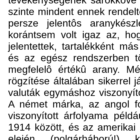
tevékenységének sarokköve a 
szinte mindent ennek rendelte
persze jelentôs aranykészl
korántsem volt igaz az, hog
jelentettek, tartalékként más
és az egész rendszerben t
megfelelô értékû arany. M
rögzítése általában sikerrel j
valuták egymáshoz viszonyíto
A német márka, az angol f
viszonyított árfolyama péld
1914 között, és az amerikai 
elején (polgárháború!) k