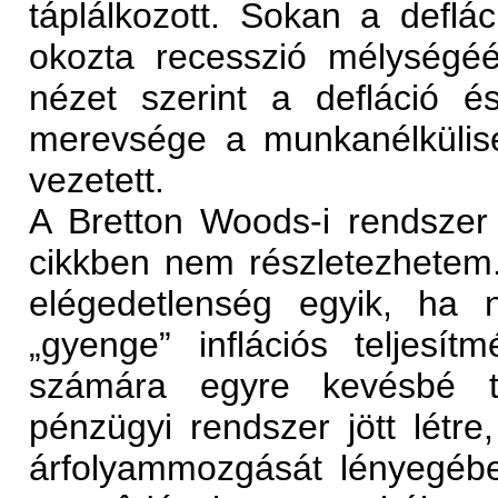
táplálkozott. Sokan a deflác
okozta recesszió mélységéé
nézet szerint a defláció 
merevsége a munkanélkülis
vezetett.
A Bretton Woods-i rendszer
cikkben nem részletezhetem.
elégedetlenség egyik, ha
„gyenge” inflációs teljesí
számára egyre kevésbé tû
pénzügyi rendszer jött létr
árfolyammozgását lényegébe