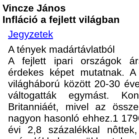
Vincze János
Infláció a fejlett világban
Jegyzetek
A tények madártávlatból
A fejlett ipari országok ár
érdekes képet mutatnak. A 
világháború között 20-30 éve
váltogatták egymást. Ko
Britanniáét, mivel az össze
nagyon hasonló ehhez.1 1790
évi 2,8 százalékkal nôtte