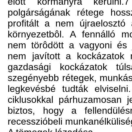
elôtt kormányra kerüln
polgárságának rétege hossz
profitált a nem újraelosztó 
környezetbôl. A fennálló mo
nem törôdött a vagyoni és 
nem javított a kockázatok
gazdasági kockázatok túl
szegényebb rétegek, munkáso
legkevésbé tudták elviseln
ciklusokkal párhuzamosan j
biztos, hogy a fellendülé
recesszióbeli munkanélkülisé