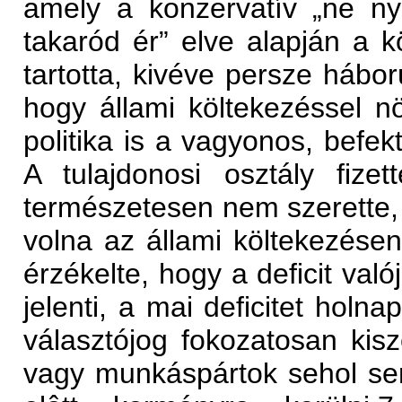
amely a konzervatív „ne ny
takaród ér” elve alapján a kö
tartotta, kivéve persze hábo
hogy állami költekezéssel nö
politika is a vagyonos, befek
A tulajdonosi osztály fiz
természetesen nem szerette, 
volna az állami költekezése
érzékelte, hogy a deficit val
jelenti, a mai deficitet holna
választójog fokozatosan kisz
vagy munkáspártok sehol sem