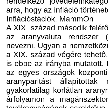
rendelkezô jövedelemkategó
arra, hogy az infláció történe
Inflációstációk. MammOn
A XIX. század második felétôl 
az aranyvaluta rendszer (
nevezni. Ugyan a nemzetközi
a XIX. század végére tehetô
is ebbe az irányba mutatott. 
az egyes országok központi 
aranyparitást állapítottak
gyakorlatilag korlátlan aran
árfolyamon a magánszektor