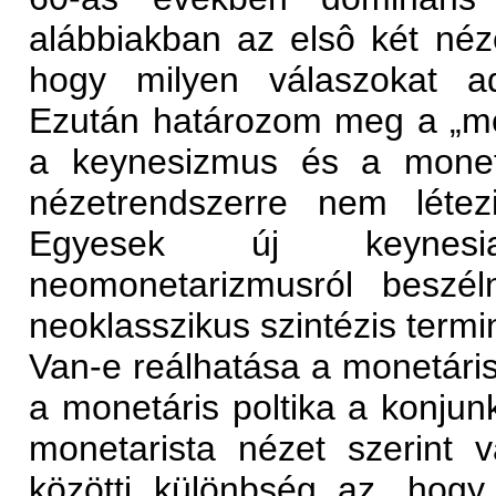
alábbiakban az elsô két néz
hogy milyen válaszokat a
Ezután határozom meg a „mod
a keynesizmus és a monetá
nézetrendszerre nem létez
Egyesek új keynesia
neomonetarizmusról beszé
neoklasszikus szintézis termin
Van-e reálhatása a monetáris 
a monetáris poltika a konjun
monetarista nézet szerint 
közötti különbség az, hogy