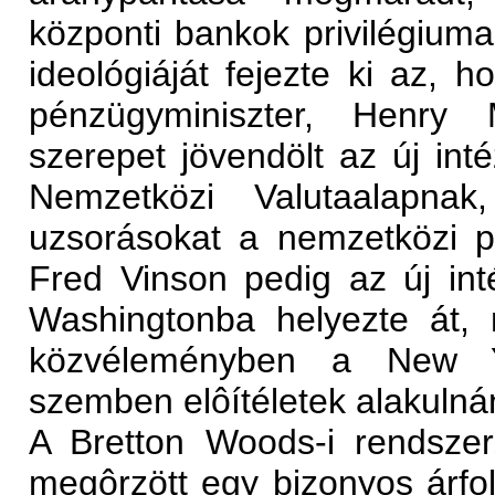
központi bankok privilégium
ideológiáját fejezte ki az, 
pénzügyminiszter, Henry M
szerepet jövendölt az új in
Nemzetközi Valutaalapna
uzsorásokat a nemzetközi pé
Fred Vinson pedig az új in
Washingtonba helyezte át, m
közvéleményben a New Yo
szemben elôítéletek alakulná
A Bretton Woods-i rendszer,
megôrzött egy bizonyos árfol