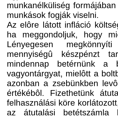
munkanélküliség formájában 
munkások fogják viselni.
Az elôre látott infláció költ
ha meggondoljuk, hogy mié
Lényegesen megkönnyíti
mennyiségû készpénzt ta
mindennap betérnünk a b
vagyontárgyat, mielôtt a bolt
azonban a zsebünkben levô
értékébôl. Fizethetünk átut
felhasználási köre korlátozott
az átutalási betétszámla 