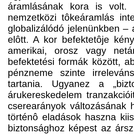
áramlásának kora is volt.
nemzetközi tôkeáramlás int
globalizálódó jelenünkben – a
elôtt. A kor befektetôje kén
amerikai, orosz vagy net
befektetési formák között, a
pénzneme szinte irreleváns
tartania. Ugyanez a „bizt
árukereskedelem tranzakcióit 
cserearányok változásának 
történô eladások haszna kii
biztonsághoz képest az ársz