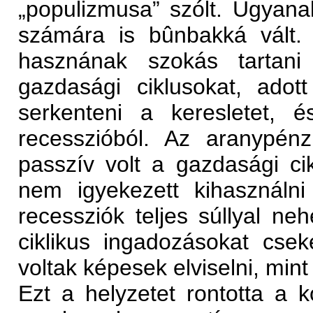
„populizmusa” szólt. Ugyan
számára is bûnbakká vált. 
hasznának szokás tartani 
gazdasági ciklusokat, adott
serkenteni a keresletet, 
recesszióból. Az aranypénz
passzív volt a gazdasági c
nem igyekezett kihasználn
recessziók teljes súllyal ne
ciklikus ingadozásokat cse
voltak képesek elviselni, min
Ezt a helyzetet rontotta a kor