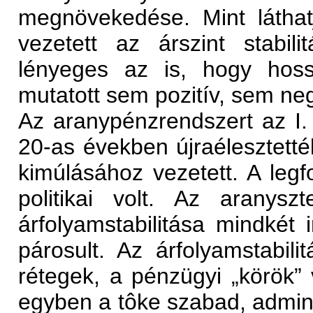
megnövekedése. Mint láthat
vezetett az árszint stabil
lényeges az is, hogy hos
mutatott sem pozitív, sem neg
Az aranypénzrendszert az I. 
20-as években újraélesztett
kimúlásához vezetett. A leg
politikai volt. Az aranysz
árfolyamstabilitása mindkét 
párosult. Az árfolyamstabili
rétegek, a pénzügyi „körök”
egyben a tôke szabad, admini