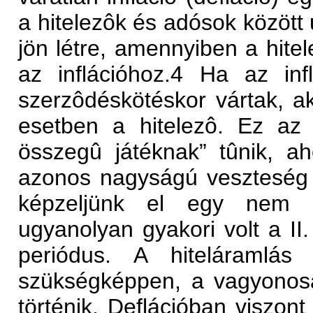
a hitelezôk és adósok közöt
jön létre, amennyiben a hite
az inflációhoz.4 Ha az in
szerzôdéskötéskor vártak, a
esetben a hitelezô. Ez az 
összegû játéknak” tûnik, ah
azonos nagyságú veszteség 
képzeljünk el egy nem vá
ugyanolyan gyakori volt a II. 
periódus. A hiteláramlás 
szükségképpen, a vagyonos
történik. Deflációban viszont 