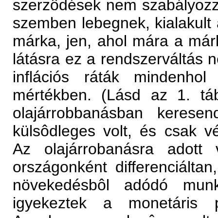
szerzôdések nem szabályozz
szemben lebegnek, kialakult 
márka, jen, ahol mára a márk
látásra ez a rendszerváltás ne
inflációs ráták mindenhol
mértékben. (Lásd az 1. tá
olajárrobbanásban kerese
külsôdleges volt, és csak v
Az olajárrobanásra adott 
országonként differenciáltan
növekedésbôl adódó munka
igyekeztek a monetáris pol