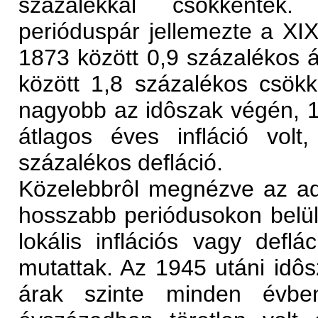
százalékkal csökkentek. 
perióduspár jellemezte a XIX
1873 között 0,9 százalékos 
között 1,8 százalékos csö
nagyobb az idôszak végén, 1
átlagos éves infláció vol
százalékos defláció.
Közelebbrôl megnézve az ad
hosszabb periódusokon belül
lokális inflációs vagy deflá
mutattak. Az 1945 utáni idô
árak szinte minden évben