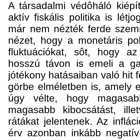
A társadalmi védôháló kiép
aktív fiskális politika is lét
már nem nézték ferde szemm
nézet, hogy a monetáris pol
fluktuációkat, sôt, hogy az
hosszú távon is emeli a gaz
jótékony hatásaiban való hit f
görbe elméletben is, amely e
úgy vélte, hogy magasabb 
magasabb kibocsátást, ille
rátákat jelentenek. Az inflác
érv azonban inkább negatív v