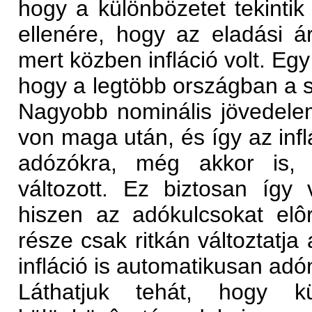
hogy a különbözetet tekinti
ellenére, hogy az eladási á
mert közben infláció volt. Eg
hogy a legtöbb országban a 
Nagyobb nominális jövedele
von maga után, és így az inf
adózókra, még akkor is,
változott. Ez biztosan így 
hiszen az adókulcsokat elô
része csak ritkán változtatja 
infláció is automatikusan ad
Láthatjuk tehát, hogy kü