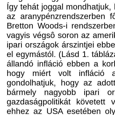
Így tehát joggal mondhatjuk,
az aranypénzrendszerben f
Bretton Woods-i rendszerben 
vagyis végsô soron az amerika
ipari országok árszintjei eb
el egymástól. (Lásd 1. tábláza
állandó infláció ebben a ko
hogy miért volt infláció 
gondolhatjuk, hogy az adot
bármely nagyobb ipari or
gazdaságpolitikát követett
ehhez az USA esetében oly