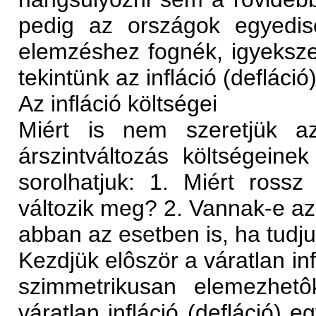
pedig az országok egyedisé
elemzéshez fognék, igyekszem
tekintünk az infláció (defláci
Az infláció költségei
Miért is nem szeretjük az
árszintváltozás költségeine
sorolhatjuk: 1. Miért rossz
változik meg? 2. Vannak-e az
abban az esetben is, ha tudju
Kezdjük elôször a váratlan inf
szimmetrikusan elemezhetô
váratlan infláció (defláció) 