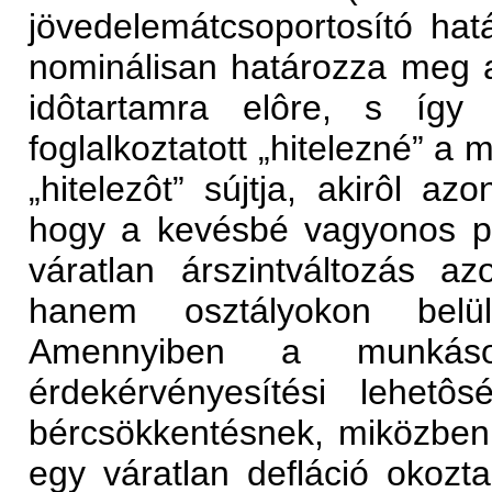
jövedelemátcsoportosító ha
nominálisan határozza meg a 
idôtartamra elôre, s így 
foglalkoztatott „hitelezné” a mu
„hitelezôt” sújtja, akirôl az
hogy a kevésbé vagyonos pa
váratlan árszintváltozás a
hanem osztályokon belül
Amennyiben a munkás
érdekérvényesítési lehetô
bércsökkentésnek, miközben 
egy váratlan defláció okozt