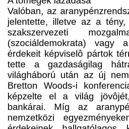
A tömegek lázadása
Valóban, az aranypénzrends
jelentette, illetve az a tény
szakszervezeti mozga
(szociáldemokrata) vagy
érdekeit képviselô pártok té
tette a gazdaságilag hátr
világháború után az új nem
Bretton Woods-i konferenc
képzelte el a világ jövôj
bankárai. Míg az aranypén
nemzetközi egyezményeke
érdekeinek hallgatólagos 