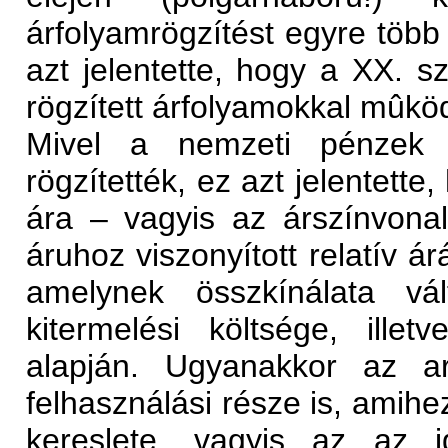
árfolyamrögzítést egyre több o
azt jelentette, hogy a XX. s
rögzített árfolyamokkal mûköd
Mivel a nemzeti pénzek 
rögzítették, ez azt jelentette
ára – vagyis az árszínvona
áruhoz viszonyított relatív ár
amelynek összkínálata vál
kitermelési költsége, ille
alapján. Ugyanakkor az ara
felhasználási része is, amihe
kereslete, vagyis az az i