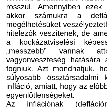
rosszul. Amennyiben ezek 
akkor számukra a deflá
megélhetésüket veszélyezteth
hitelezôk veszítenek, de a
a kockázatviselési képe
„messzebb” vannak att
vagyonveszteség hatására a
fogniuk. Azt mondhatjuk, h
súlyosabb össztársadalmi k
infláció, amiatt, hogy az elôb
egyenlôtlenségeket.
Az inflációnak (defláci