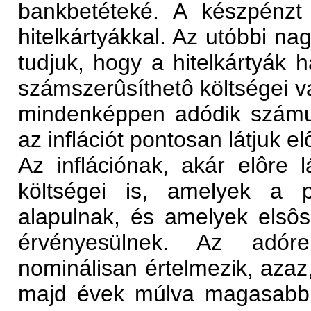
bankbetéteké. A készpénzt
hitelkártyákkal. Az utóbbi nag
tudjuk, hogy a hitelkártyák
számszerûsíthetô költségei van
mindenképpen adódik számu
az inflációt pontosan látjuk el
Az inflációnak, akár elôre l
költségei is, amelyek a po
alapulnak, és amelyek elsô
érvényesülnek. Az adóre
nominálisan értelmezik, azaz
majd évek múlva magasabb á