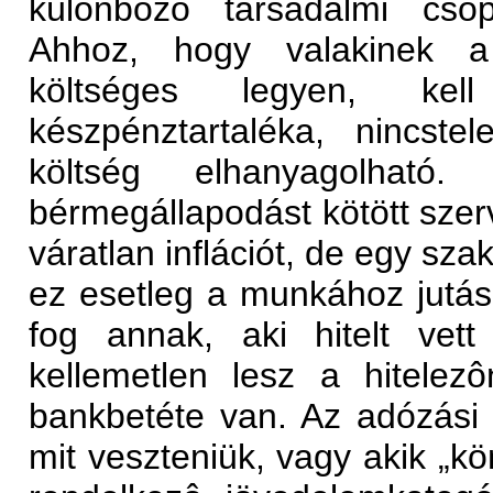
különbözô társadalmi csopo
Ahhoz, hogy valakinek a 
költséges legyen, ke
készpénztartaléka, nincs
költség elhanyagolható
bérmegállapodást kötött szer
váratlan inflációt, de egy sz
ez esetleg a munkához jutás l
fog annak, aki hitelt vet
kellemetlen lesz a hitelez
bankbetéte van. Az adózási t
mit veszteniük, vagy akik „