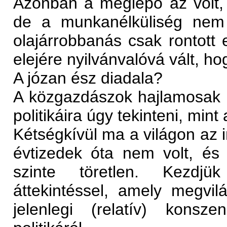
Azonban a meglepô az volt, 
de a munkanélküliség nem 
olajárrobbanás csak rontott
elejére nyilvánvalóvá vált, h
A józan ész diadala?
A közgazdászok hajlamosak 
politikáira úgy tekinteni, min
Kétségkívül ma a világon az i
évtizedek óta nem volt, é
szinte töretlen. Kezdjük
áttekintéssel, amely megvilá
jelenlegi (relatív) kons