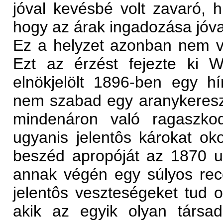
jóval kevésbé volt zavaró, h
hogy az árak ingadozása jóva
Ez a helyzet azonban nem v
Ezt az érzést fejezte ki 
elnökjelölt 1896-ben egy h
nem szabad egy aranykereszt
mindenáron való ragaszkod
ugyanis jelentôs károkat ok
beszéd apropóját az 1870 ut
annak végén egy súlyos reces
jelentôs veszteségeket tud
akik az egyik olyan társad