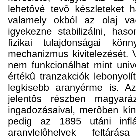
lehetôvé tevô készleteket
valamely okból az olaj v
igyekezne stabilizálni, has
fizikai tulajdonságai kön
mechanizmus kivitelezését. 
nem funkcionálhat mint unive
értékû tranzakciók lebonyol
legkisebb aranyérme is. Az
jelentôs részben magyará
ingadozásaival, merôben kín
pedig az 1895 utáni inflá
aranylelôhelyek feltár