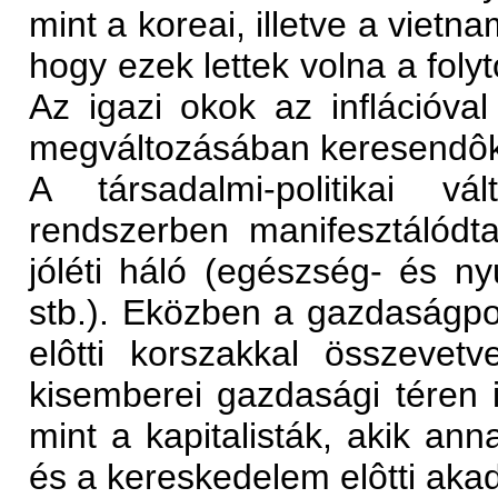
mint a koreai, illetve a viet
hogy ezek lettek volna a foly
Az igazi okok az inflációva
megváltozásában keresendôk
A társadalmi-politikai 
rendszerben manifesztálódta
jóléti háló (egészség- és ny
stb.). Eközben a gazdaságpol
elôtti korszakkal összevetv
kisemberei gazdasági téren 
mint a kapitalisták, akik an
és a kereskedelem elôtti akad