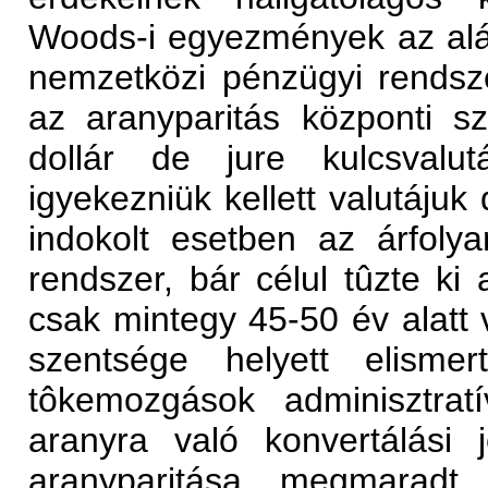
Woods-i egyezmények az alá
nemzetközi pénzügyi rendsz
az aranyparitás központi sz
dollár de jure kulcsvalut
igyekezniük kellett valutájuk 
indokolt esetben az árfoly
rendszer, bár célul tûzte ki 
csak mintegy 45-50 év alatt v
szentsége helyett elism
tôkemozgások adminisztratí
aranyra való konvertálási 
aranyparitása megmaradt